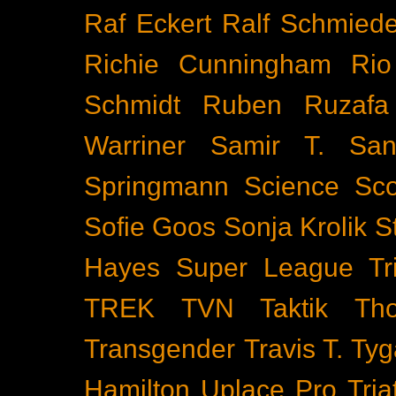
Raf Eckert
Ralf Schmied
Richie Cunningham
Rio
Schmidt
Ruben Ruzafa
Warriner
Samir T.
San
Springmann
Science
Sco
Sofie Goos
Sonja Krolik
S
Hayes
Super League Tri
TREK
TVN
Taktik
Th
Transgender
Travis T. Tyg
Hamilton
Uplace Pro Tria