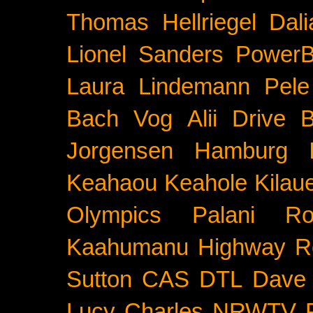
Thomas Hellriegel
Dal
Lionel Sanders
PowerB
Laura Lindemann
Pele
Bach
Vog
Alii Drive
B
Jorgensen
Hamburg
Keahaou
Keahole
Kilau
Olympics
Palani Ro
Kaahumanu Highway
R
Sutton
CAS
DTL
Dave 
Lucy Charles
NRWTV