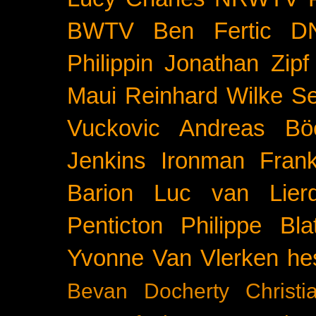
BWTV
Ben Fertic
D
Philippin
Jonathan Zipf
Maui
Reinhard Wilke
Se
Vuckovic
Andreas Bö
Jenkins
Ironman Frank
Barion
Luc van Lier
Penticton
Philippe Blat
Yvonne Van Vlerken
he
Bevan Docherty
Christ