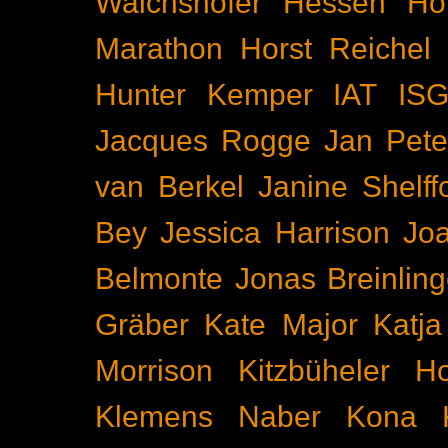
Walchshöfer
Hessen
Ho
Marathon
Horst Reichel
Hunter Kemper
IAT
IS
Jacques Rogge
Jan Pete
van Berkel
Janine Shelff
Bey
Jessica Harrison
Joa
Belmonte
Jonas Breinling
Gräber
Kate Major
Katj
Morrison
Kitzbüheler H
Klemens Naber
Kona