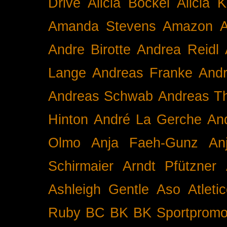
Drive
Alicia Bockel
Alicia 
Amanda Stevens
Amazon
A
Andre Birotte
Andrea Reidl
Lange
Andreas Franke
And
Andreas Schwab
Andreas T
Hinton
André La Gerche
An
Olmo
Anja Faeh-Gunz
An
Schirmaier
Arndt Pfützner
Ashleigh Gentle
Aso
Atleti
Ruby BC
BK
BK Sportpromo