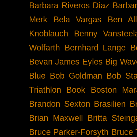
Barbara Riveros Diaz
Barbar
Merk
Bela Vargas
Ben Al
Knoblauch
Benny Vansteel
Wolfarth
Bernhard Lange
B
Bevan James Eyles
Big Wav
Blue
Bob Goldman
Bob Sta
Triathlon
Book
Boston Mar
Brandon Sexton
Brasilien
B
Brian Maxwell
Britta Stein
Bruce Parker-Forsyth
Bruce