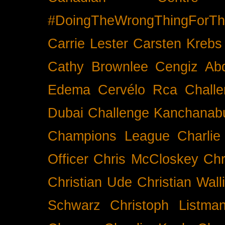
#DoingTheWrongThingForTh
Carrie Lester
Carsten Krebs
Cathy Brownlee
Cengiz Ab
Edema
Cervélo Rca
Chall
Dubai
Challenge Kanchanabu
Champions League
Charlie
Officer
Chris McCloskey
Chr
Christian Ude
Christian Wall
Schwarz
Christoph Listma