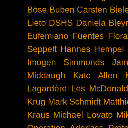
Böse Buben
Carsten Biel
Lieto
DSHS
Daniela Bley
Eufemiano Fuentes
Flora
Seppelt
Hannes Hempel
Imogen Simmonds
Ja
Middaugh
Kate Allen
Lagardère
Les McDonal
Krug
Mark Schmidt
Matth
Kraus
Michael Lovato
Mi
Operation Aderlass
Prof