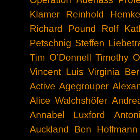
Klamer
Reinhold Hemke
Richard Pound
Rolf Kat
Petschnig
Steffen Liebetr
Tim O’Donnell
Timothy O
Vincent Luis
Virginia Be
Active
Agegrouper
Alexa
Alice Walchshöfer
Andrea
Annabel Luxford
Anton
Auckland
Ben Hoffmann