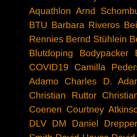
Aquathlon
Arnd Schomb
BTU
Barbara Riveros
Bei
Rennies
Bernd Stühlein
B
Blutdoping
Bodypacker
COVID19
Camilla Peder
Adamo
Charles D. Ada
Christian Ruttor
Christi
Coenen
Courtney Atkins
DLV
DM
Daniel Dreppe