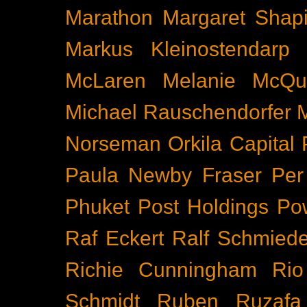
Marathon
Margaret Shapi
Markus Kleinostendarp
McLaren
Melanie McQu
Michael Rauschendorfer
Norseman
Orkila Capital
Paula Newby Fraser
Per
Phuket
Post Holdings
Po
Raf Eckert
Ralf Schmied
Richie Cunningham
Rio
Schmidt
Ruben Ruzafa