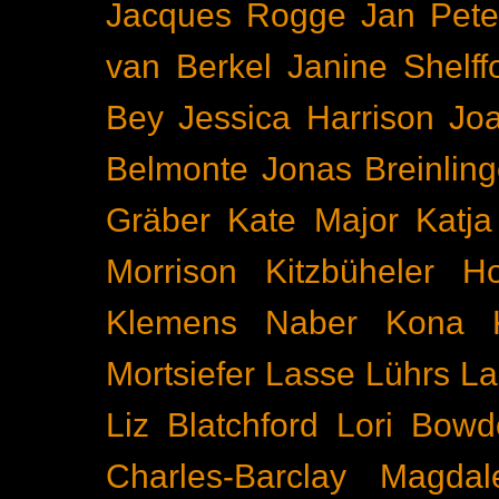
Jacques Rogge
Jan Pete
van Berkel
Janine Shelff
Bey
Jessica Harrison
Joa
Belmonte
Jonas Breinling
Gräber
Kate Major
Katj
Morrison
Kitzbüheler H
Klemens Naber
Kona
Mortsiefer
Lasse Lührs
La
Liz Blatchford
Lori Bowd
Charles-Barclay
Magdal