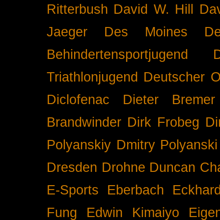
Ritterbush
David W. Hill
Dav
Jaeger
Des Moines
De
Behindertensportjugend
Triathlonjugend
Deutscher O
Diclofenac
Dieter Bremer
Brandwinder
Dirk Frobeg
Di
Polyanskiy
Dmitry Polyanski
Dresden
Drohne
Duncan Ch
E-Sports
Eberbach
Eckhar
Fung
Edwin Kimaiyo
Eigen