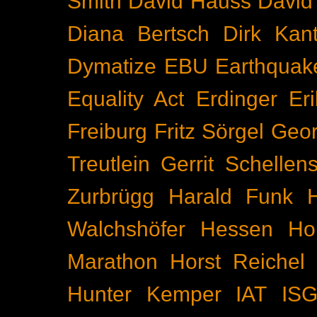
Smith
David Hauss
David
Diana Bertsch
Dirk Kant
Dymatize
EBU
Earthquak
Equality Act
Erdinger
Er
Freiburg
Fritz Sörgel
Geor
Treutlein
Gerrit Schellen
Zurbrügg
Harald Funk
Walchshöfer
Hessen
Ho
Marathon
Horst Reichel
Hunter Kemper
IAT
IS