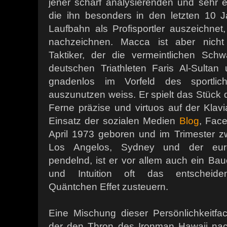
jener scharf analysierenden und sehr e
die ihn besonders in den letzten 10 J
Laufbahn als Profisportler auszeichnet, 
nachzeichnen. Macca ist aber nich
Taktiker, der die vermeintlichen Sch
deutschen Triathleten Faris Al-Sulta
gnadenlos im Vorfeld des sportliche
auszunutzen weiss. Er spielt das Stück 
Ferne präzise und virtuos auf der Klavi
Einsatz der sozialen Medien
Blog
, Face
April 1973 geboren und im Trimester 
Los Angelos, Sydney und der eur
pendelnd, ist er vor allem auch ein B
und Intuition oft das entscheiden
Quäntchen Effet zusteuern.
Eine Mischung dieser Persönlichkeitf
der den Thron des Ironman Hawaii nach