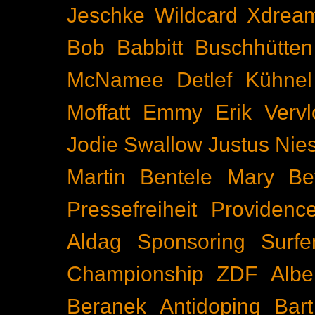
Jeschke
Wildcard
Xdrea
Bob Babbitt
Buschhütten
McNamee
Detlef Kühnel
Moffatt
Emmy
Erik Vervl
Jodie Swallow
Justus Nie
Martin Bentele
Mary Bet
Pressefreiheit
Providenc
Aldag
Sponsoring
Surfe
Championship
ZDF
Albe
Beranek
Antidoping
Bar