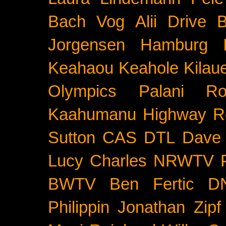
Bach
Vog
Alii Drive
B
Jorgensen
Hamburg
Keahaou
Keahole
Kilau
Olympics
Palani Ro
Kaahumanu Highway
R
Sutton
CAS
DTL
Dave 
Lucy Charles
NRWTV
BWTV
Ben Fertic
D
Philippin
Jonathan Zipf