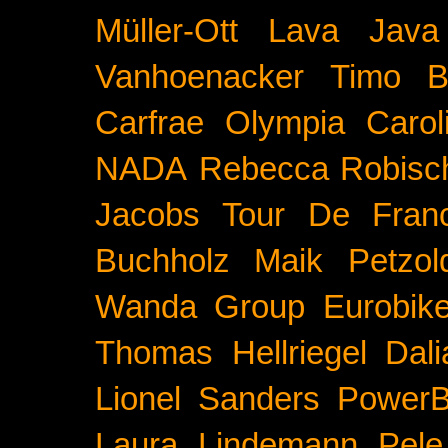
Müller-Ott
Lava Java
Vanhoenacker
Timo B
Carfrae
Olympia
Carol
NADA
Rebecca Robisc
Jacobs
Tour De Fran
Buchholz
Maik Petzol
Wanda Group
Eurobik
Thomas Hellriegel
Dal
Lionel Sanders
PowerB
Laura Lindemann
Pele