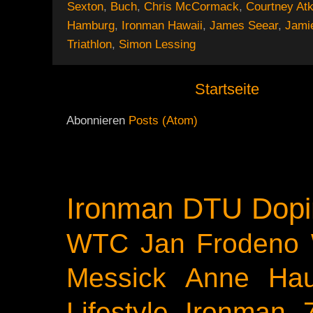
Sexton
,
Buch
,
Chris McCormack
,
Courtney At
Hamburg
,
Ironman Hawaii
,
James Seear
,
Jami
Triathlon
,
Simon Lessing
Startseite
Abonnieren
Posts (Atom)
Ironman
DTU
Dopi
WTC
Jan Frodeno
Messick
Anne Ha
Lifestyle
Ironman 