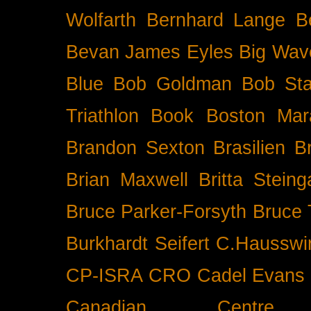
Wolfarth
Bernhard Lange
B
Bevan James Eyles
Big Wav
Blue
Bob Goldman
Bob Sta
Triathlon
Book
Boston Mar
Brandon Sexton
Brasilien
B
Brian Maxwell
Britta Stein
Bruce Parker-Forsyth
Bruce
Burkhardt Seifert
C.Hausswi
CP-ISRA
CRO
Cadel Evans
Canadian Cent