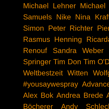
Michael Lehner
Michael
Samuels
Nike
Nina Kraf
Simon
Peter Richter
Pie
Rasmus Henning
Ricard
Renouf
Sandra Weber
Springer
Tim Don
Tim O'D
Weltbestzeit
Witten
Wolf
#yousaywespray
Advanc
Alex Bok
Andrea Brede
Böcherer
Andy Schlec