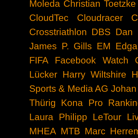
Moleda
Christian Toetzke
CloudTec
Cloudracer
C
Crosstriathlon
DBS
Dan 
James P. Gills
EM
Edga
FIFA
Facebook Watch
Lücker
Harry Wiltshire
H
Sports & Media AG
Johan
Thürig
Kona Pro Rankin
Laura Philipp
LeTour
Li
MHEA
MTB
Marc Herre