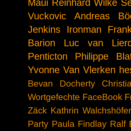
Maui
Reinhard Wilke
Se
Vuckovic
Andreas Bö
Jenkins
Ironman Frank
Barion
Luc van Lier
Penticton
Philippe Blat
Yvonne Van Vlerken
he
Bevan Docherty
Christ
Wortgefechte
FaceBook
F
Zäck
Kathrin Walchshöfe
Party
Paula Findlay
Ralf 