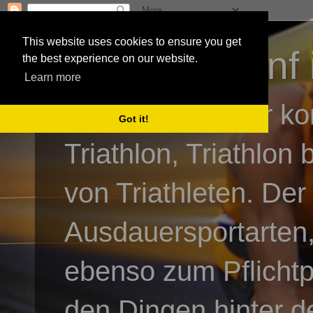
This website uses cookies to ensure you get
3athlon - #dnf 
the best experience on our website.
Learn more
Kai Baumgartner ko
Got it!
Triathlon, Triathlon
von Triathleten. Der
Ausdauersportarten,
ebenso zum Pflicht
den Dingen hinter de