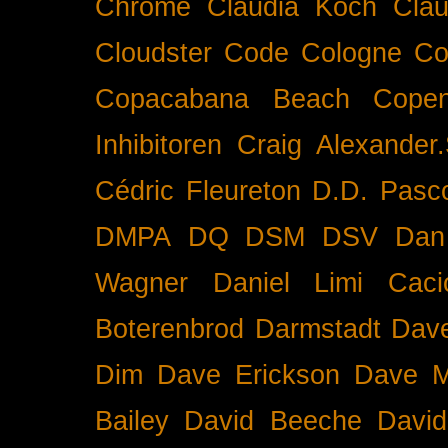
Chrome
Claudia Koch
Clau
Cloudster
Code
Cologne
Co
Copacabana Beach
Cope
Inhibitoren
Craig Alexander.
Cédric Fleureton
D.D. Pasc
DMPA
DQ
DSM
DSV
Dan
Wagner
Daniel Limi Caci
Boterenbrod
Darmstadt
Dave
Dim
Dave Erickson
Dave Mc
Bailey
David Beeche
Davi