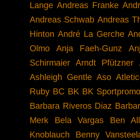
Lange
Andreas Franke
And
Andreas Schwab
Andreas T
Hinton
André La Gerche
An
Olmo
Anja Faeh-Gunz
An
Schirmaier
Arndt Pfützner
Ashleigh Gentle
Aso
Atleti
Ruby BC
BK
BK Sportpromo
Barbara Riveros Diaz
Barbar
Merk
Bela Vargas
Ben Al
Knoblauch
Benny Vansteel