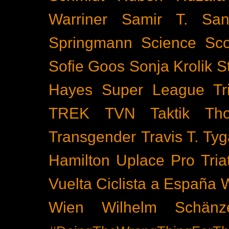
Warriner
Samir T.
San
Springmann
Science
Sco
Sofie Goos
Sonja Krolik
S
Hayes
Super League Tri
TREK
TVN
Taktik
Th
Transgender
Travis T. Tyg
Hamilton
Uplace Pro Tria
Vuelta Ciclista a España
Wien
Wilhelm Schänz