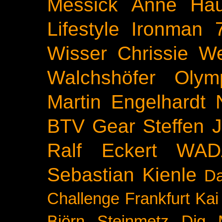
Messick
Anne Ha
Lifestyle
Ironman 
Wisser
Chrissie We
Walchshöfer
Olym
Martin Engelhardt
BTV
Gear
Steffen 
Ralf Eckert
WAD
Sebastian Kienle
Da
Challenge
Frankfurt
Kai
Björn Steinmetz
Dig 