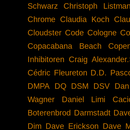
Schwarz
Christoph Listma
Chrome
Claudia Koch
Clau
Cloudster
Code
Cologne
Co
Copacabana Beach
Cope
Inhibitoren
Craig Alexander.
Cédric Fleureton
D.D. Pasc
DMPA
DQ
DSM
DSV
Dan
Wagner
Daniel Limi Caci
Boterenbrod
Darmstadt
Dave
Dim
Dave Erickson
Dave Mc