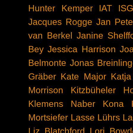
Hunter Kemper
IAT
IS
Jacques Rogge
Jan Pete
van Berkel
Janine Shelff
Bey
Jessica Harrison
Joa
Belmonte
Jonas Breinling
Gräber
Kate Major
Katj
Morrison
Kitzbüheler H
Klemens Naber
Kona
Mortsiefer
Lasse Lührs
La
Liz Blatchford
Lori Bowd