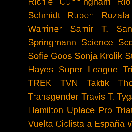
Richie Cunningham
Rio
Schmidt
Ruben Ruzafa
Warriner
Samir T.
San
Springmann
Science
Sco
Sofie Goos
Sonja Krolik
S
Hayes
Super League Tri
TREK
TVN
Taktik
Th
Transgender
Travis T. Tyg
Hamilton
Uplace Pro Tria
Vuelta Ciclista a España