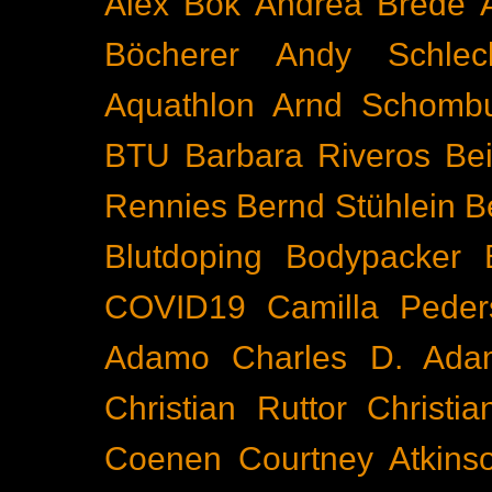
Alex Bok
Andrea Brede
Böcherer
Andy Schlec
Aquathlon
Arnd Schomb
BTU
Barbara Riveros
Bei
Rennies
Bernd Stühlein
B
Blutdoping
Bodypacker
COVID19
Camilla Peder
Adamo
Charles D. Ada
Christian Ruttor
Christi
Coenen
Courtney Atkins