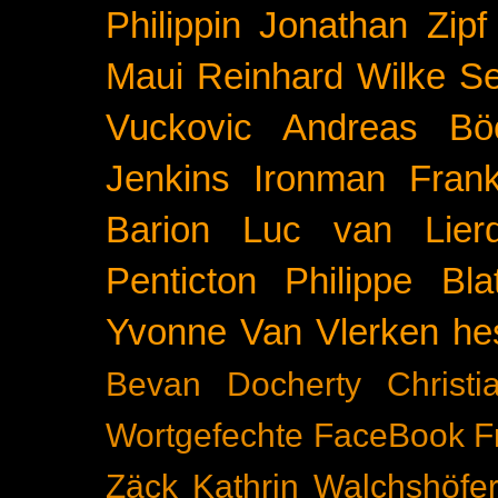
Philippin
Jonathan Zipf
Maui
Reinhard Wilke
Se
Vuckovic
Andreas Bö
Jenkins
Ironman Frank
Barion
Luc van Lier
Penticton
Philippe Blat
Yvonne Van Vlerken
he
Bevan Docherty
Christ
Wortgefechte
FaceBook
F
Zäck
Kathrin Walchshöfe