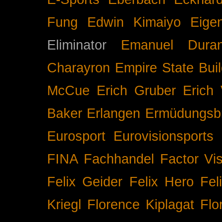
Fung
Edwin Kimaiyo
Eigen
Eliminator
Emanuel Duran
Charayron
Empire State Buil
McCue
Erich Gruber
Erich 
Baker
Erlangen
Ermüdungsb
Eurosport
Eurovisionsports
FINA
Fachhandel
Factor Vi
Felix Geider
Felix Hero
Fel
Kriegl
Florence Kiplagat
Flo