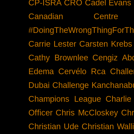
CP-ISRA
CRO
Cadel Evans
Canadian Cent
#DoingTheWrongThingForTh
Carrie Lester
Carsten Krebs
Cathy Brownlee
Cengiz Ab
Edema
Cervélo Rca
Chall
Dubai
Challenge Kanchanabu
Champions League
Charlie
Officer
Chris McCloskey
Chr
Christian Ude
Christian Wall