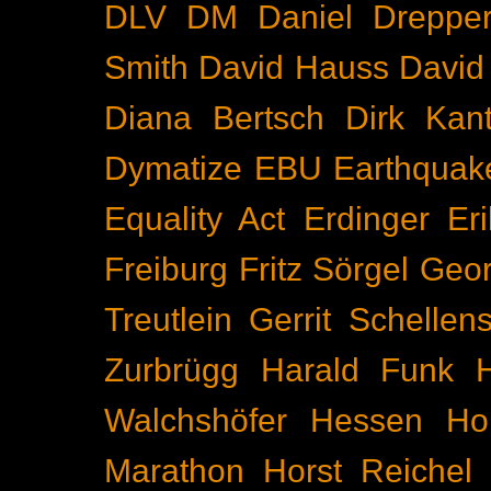
DLV
DM
Daniel Dreppe
Smith
David Hauss
David
Diana Bertsch
Dirk Kant
Dymatize
EBU
Earthquak
Equality Act
Erdinger
Er
Freiburg
Fritz Sörgel
Geor
Treutlein
Gerrit Schellen
Zurbrügg
Harald Funk
Walchshöfer
Hessen
Ho
Marathon
Horst Reichel