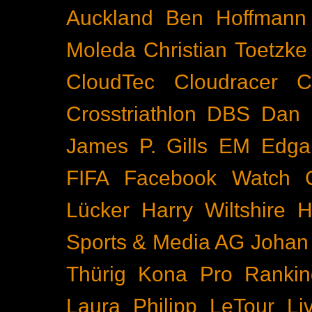
Auckland
Ben Hoffmann
Moleda
Christian Toetzke
CloudTec
Cloudracer
C
Crosstriathlon
DBS
Dan 
James P. Gills
EM
Edga
FIFA
Facebook Watch
Lücker
Harry Wiltshire
H
Sports & Media AG
Johan
Thürig
Kona Pro Rankin
Laura Philipp
LeTour
Li