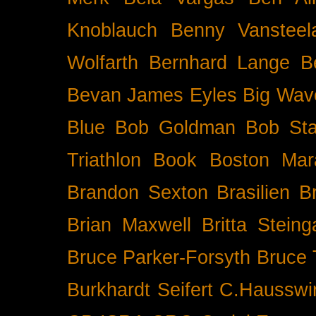
Knoblauch
Benny Vansteel
Wolfarth
Bernhard Lange
B
Bevan James Eyles
Big Wav
Blue
Bob Goldman
Bob Sta
Triathlon
Book
Boston Mar
Brandon Sexton
Brasilien
B
Brian Maxwell
Britta Stein
Bruce Parker-Forsyth
Bruce
Burkhardt Seifert
C.Hausswi