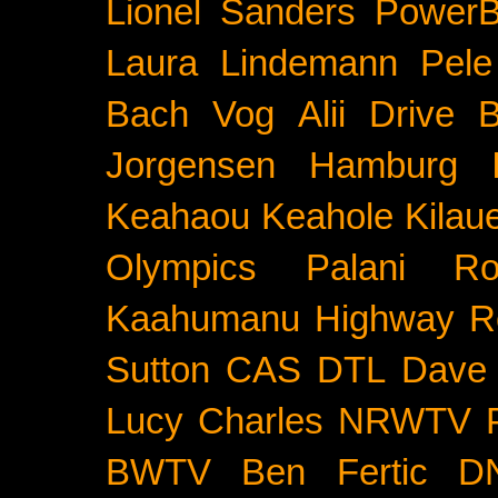
Lionel Sanders
PowerB
Laura Lindemann
Pele
Bach
Vog
Alii Drive
B
Jorgensen
Hamburg
Keahaou
Keahole
Kilau
Olympics
Palani Ro
Kaahumanu Highway
R
Sutton
CAS
DTL
Dave 
Lucy Charles
NRWTV
BWTV
Ben Fertic
D