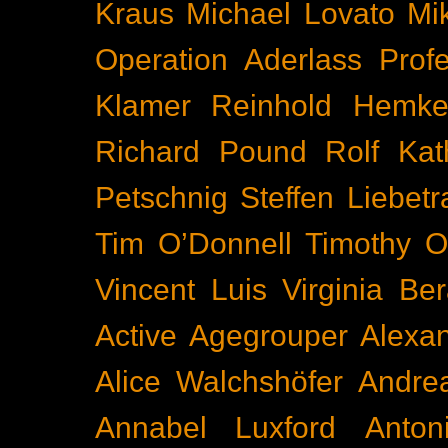
Kraus
Michael Lovato
Mi
Operation Aderlass
Prof
Klamer
Reinhold Hemke
Richard Pound
Rolf Kat
Petschnig
Steffen Liebetr
Tim O’Donnell
Timothy O
Vincent Luis
Virginia Be
Active
Agegrouper
Alexa
Alice Walchshöfer
Andrea
Annabel Luxford
Anton