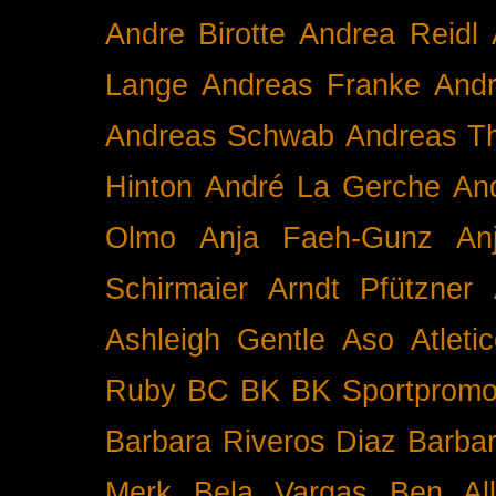
Andre Birotte
Andrea Reidl
Lange
Andreas Franke
And
Andreas Schwab
Andreas T
Hinton
André La Gerche
An
Olmo
Anja Faeh-Gunz
An
Schirmaier
Arndt Pfützner
Ashleigh Gentle
Aso
Atleti
Ruby BC
BK
BK Sportpromo
Barbara Riveros Diaz
Barbar
Merk
Bela Vargas
Ben Al