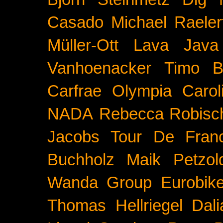
Casado
Michael Raeler
Müller-Ott
Lava Java
Vanhoenacker
Timo B
Carfrae
Olympia
Carol
NADA
Rebecca Robisc
Jacobs
Tour De Fran
Buchholz
Maik Petzol
Wanda Group
Eurobik
Thomas Hellriegel
Dal