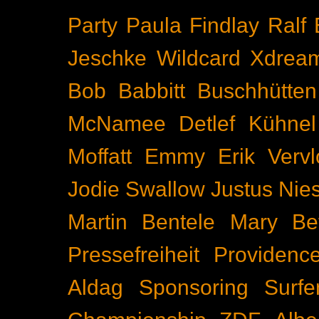
Party
Paula Findlay
Ralf 
Jeschke
Wildcard
Xdrea
Bob Babbitt
Buschhütten
McNamee
Detlef Kühnel
Moffatt
Emmy
Erik Vervl
Jodie Swallow
Justus Nie
Martin Bentele
Mary Bet
Pressefreiheit
Providenc
Aldag
Sponsoring
Surfe