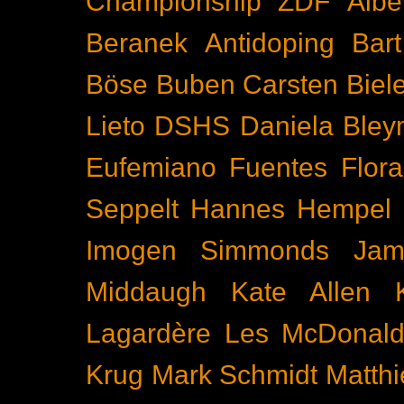
Championship
ZDF
Albe
Beranek
Antidoping
Bar
Böse Buben
Carsten Biel
Lieto
DSHS
Daniela Bley
Eufemiano Fuentes
Flora
Seppelt
Hannes Hempel
Imogen Simmonds
Ja
Middaugh
Kate Allen
Lagardère
Les McDonal
Krug
Mark Schmidt
Matth