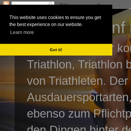
This website uses cookies to ensure you get
3athlon - #dnf 
the best experience on our website.
Learn more
Kai Baumgartner ko
Got it!
Triathlon, Triathlon
von Triathleten. Der
Ausdauersportarten,
ebenso zum Pflicht
den Dingen hinter de