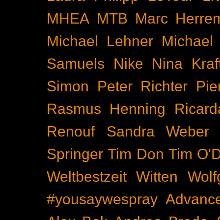
MHEA
MTB
Marc Herre
Michael Lehner
Michael
Samuels
Nike
Nina Kraf
Simon
Peter Richter
Pie
Rasmus Henning
Ricard
Renouf
Sandra Weber
Springer
Tim Don
Tim O'D
Weltbestzeit
Witten
Wolf
#yousaywespray
Advanc