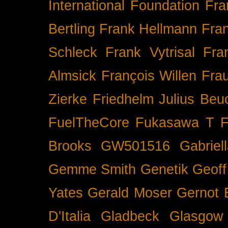
International
Foundation
Fra
Bertling
Frank Hellmann
Fra
Schleck
Frank Vytrisal
Fra
Almsick
François Willen
Fra
Zierke
Friedhelm Julius Beu
FuelTheCore
Fukasawa T
F
Brooks
GW501516
Gabrie
Gemme Smith
Genetik
Geof
Yates
Gerald Moser
Gernot 
D'Italia
Gladbeck
Glasgow