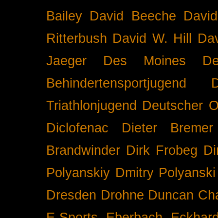
Bailey
David Beeche
Davi
Ritterbush
David W. Hill
Dav
Jaeger
Des Moines
De
Behindertensportjugend
Triathlonjugend
Deutscher O
Diclofenac
Dieter Bremer
Brandwinder
Dirk Frobeg
Di
Polyanskiy
Dmitry Polyanski
Dresden
Drohne
Duncan Ch
E-Sports
Eberbach
Eckhar