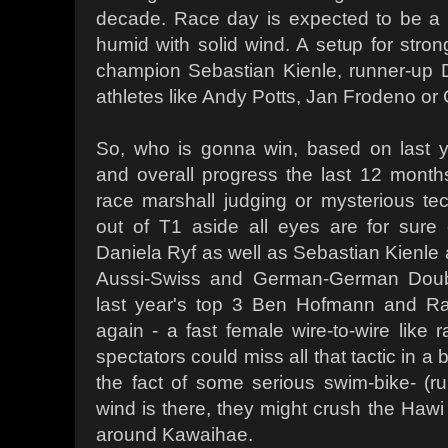
decade. Race day is expected to be a bi
humid with solid wind. A setup for stron
champion Sebastian Kienle, runner-up D
athletes like Andy Potts, Jan Frodeno or 
So, who is gonna win, based on last 
and overall progress the last 12 month
race marshall judging or mysterious tech
out of T1 aside all eyes are for sure
Daniela Ryf as well as Sebastian Kienl
Aussi-Swiss and German-German Doubl
last year's top 3 Ben Hofmann and Ra
again - a fast female wire-to-wire like 
spectators could miss all that tactic in a
the fact of some serious swim-bike- (run
wind is there, they might crush the Hawi 
around Kawaihae.