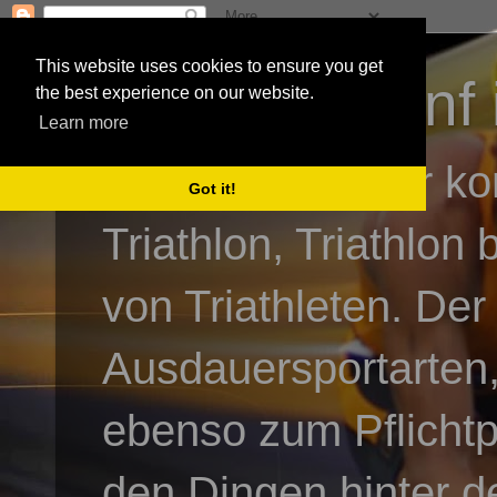
This website uses cookies to ensure you get
3athlon - #dnf 
the best experience on our website.
Learn more
Kai Baumgartner ko
Got it!
Triathlon, Triathlon
von Triathleten. Der
Ausdauersportarten,
ebenso zum Pflicht
den Dingen hinter de