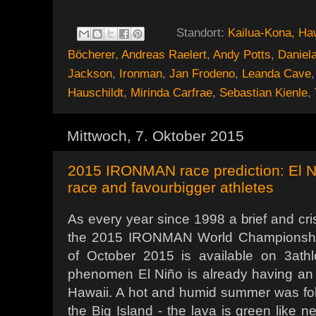
Standort:
Kailua-Kona, Ha
Böcherer
,
Andreas Raelert
,
Andy Potts
,
Daniel
Jackson
,
Ironman
,
Jan Frodeno
,
Leanda Cave
Hauschildt
,
Mirinda Carfrae
,
Sebastian Kienle
,
Mittwoch, 7. Oktober 2015
2015 IRONMAN race prediction: El N
race and favourbigger athletes
As every year since 1998 a brief and cr
the 2015 IRONMAN World Championship
of October 2015 is available on 3ath
phenomen El Niño is already having an 
Hawaii. A hot and humid summer was foll
the Big Island - the lava is green like n