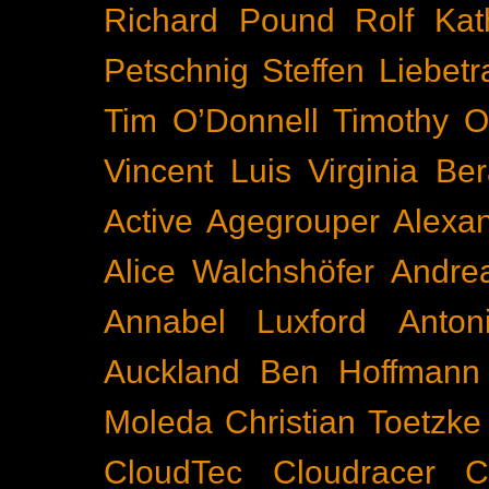
Richard Pound
Rolf Kat
Petschnig
Steffen Liebetr
Tim O’Donnell
Timothy O
Vincent Luis
Virginia Be
Active
Agegrouper
Alexa
Alice Walchshöfer
Andrea
Annabel Luxford
Anton
Auckland
Ben Hoffmann
Moleda
Christian Toetzke
CloudTec
Cloudracer
C