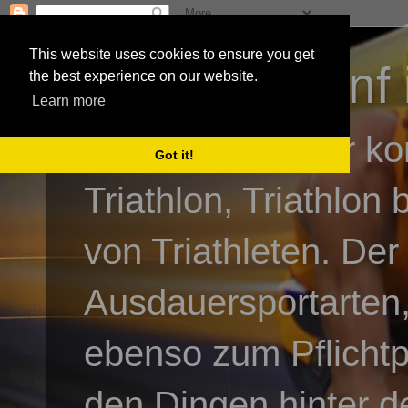
This website uses cookies to ensure you get
3athlon - #dnf 
the best experience on our website.
Learn more
Kai Baumgartner ko
Got it!
Triathlon, Triathlon
von Triathleten. Der
Ausdauersportarten,
ebenso zum Pflicht
den Dingen hinter de