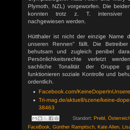
Plymoth, NZL)
vorgeworfen. Die beide
konnten trotz z. T. intensiver 
nachgewiesen werden.
Hütthaler ist nicht der einzige Name 
unseren Rennen" fällt. Die Betreib
behutsam und zugleich penibel dara
Persönlichkeitsrechte verletzt we
sachliche Tonalität der Gruppe ge
funktionieren soziale Kontrolle und be
ordentlich.
Facebook.com/KeineDoperInUnser
Tri-mag.de/aktuell/szene/keine-dop
38463
Standort:
Prebl, Österreic
FaceBook
,
Günther Rampitsch
,
Kate Allen
,
Lis