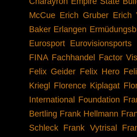
Charayron
Empire State Buil
McCue
Erich Gruber
Erich 
Baker
Erlangen
Ermüdungsb
Eurosport
Eurovisionsports
FINA
Fachhandel
Factor Vi
Felix Geider
Felix Hero
Fel
Kriegl
Florence Kiplagat
Flo
International
Foundation
Fra
Bertling
Frank Hellmann
Fra
Schleck
Frank Vytrisal
Fra