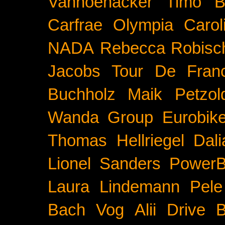
Vanhoenacker
Timo B
Carfrae
Olympia
Carol
NADA
Rebecca Robisc
Jacobs
Tour De Fran
Buchholz
Maik Petzol
Wanda Group
Eurobik
Thomas Hellriegel
Dal
Lionel Sanders
PowerB
Laura Lindemann
Pele
Bach
Vog
Alii Drive
B