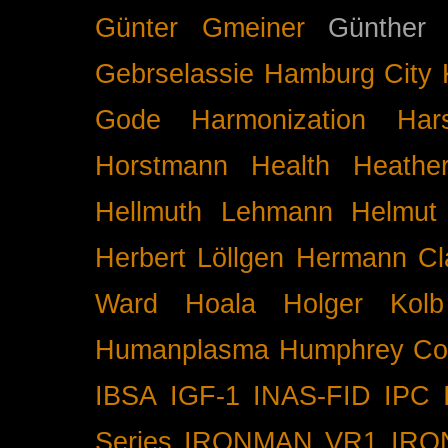
Günter Gmeiner
Günther 
Gebrselassie
Hamburg City 
Gode
Harmonization
Har
Horstmann
Health
Heathe
Hellmuth Lehmann
Helmut 
Herbert Löllgen
Hermann Cl
Ward
Hoala
Holger Kolb
Humanplasma
Humphrey Co
IBSA
IGF-1
INAS-FID
IPC
Series
IRONMAN VR1
IRO