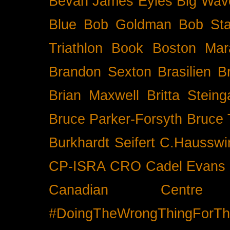
Bevan James Eyles
Big Wav
Blue
Bob Goldman
Bob Sta
Triathlon
Book
Boston Mar
Brandon Sexton
Brasilien
B
Brian Maxwell
Britta Stein
Bruce Parker-Forsyth
Bruce
Burkhardt Seifert
C.Hausswi
CP-ISRA
CRO
Cadel Evans
Canadian Cent
#DoingTheWrongThingForTh