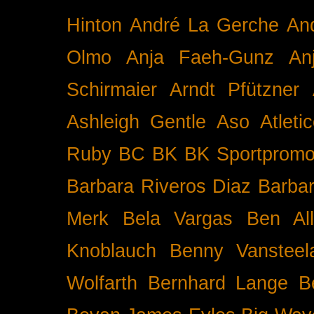
Hinton
André La Gerche
An
Olmo
Anja Faeh-Gunz
An
Schirmaier
Arndt Pfützner
Ashleigh Gentle
Aso
Atleti
Ruby BC
BK
BK Sportpromo
Barbara Riveros Diaz
Barbar
Merk
Bela Vargas
Ben Al
Knoblauch
Benny Vansteel
Wolfarth
Bernhard Lange
B