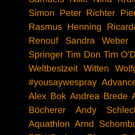
Simon
Peter Richter
Pie
Rasmus Henning
Ricard
Renouf
Sandra Weber
Springer
Tim Don
Tim O'D
Weltbestzeit
Witten
Wolf
#yousaywespray
Advanc
Alex Bok
Andrea Brede
Böcherer
Andy Schlec
Aquathlon
Arnd Schomb