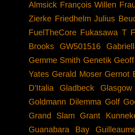
Almsick
François Willen
Fra
Zierke
Friedhelm Julius Beu
FuelTheCore
Fukasawa T
F
Brooks
GW501516
Gabrie
Gemme Smith
Genetik
Geof
Yates
Gerald Moser
Gernot 
D'Italia
Gladbeck
Glasgow
Goldmann Dilemma
Golf
Go
Grand Slam
Grant Kunnek
Guanabara Bay
Guilleaume