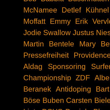
McNamee
Detlef Kühnel
Moffatt
Emmy
Erik Vervl
Jodie Swallow
Justus Nie
Martin Bentele
Mary Bet
Pressefreiheit
Providenc
Aldag
Sponsoring
Surfe
Championship
ZDF
Albe
Beranek
Antidoping
Bar
Böse Buben
Carsten Biel