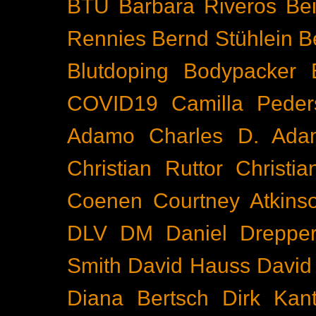
BTU
Barbara Riveros
Bei
Rennies
Bernd Stühlein
B
Blutdoping
Bodypacker
COVID19
Camilla Peder
Adamo
Charles D. Ada
Christian Ruttor
Christi
Coenen
Courtney Atkins
DLV
DM
Daniel Dreppe
Smith
David Hauss
David
Diana Bertsch
Dirk Kant