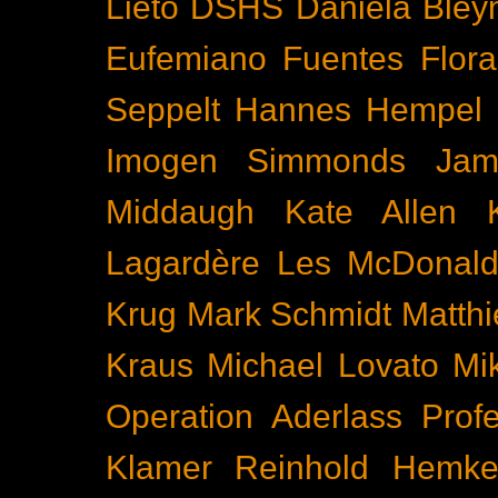
Lieto
DSHS
Daniela Bley
Eufemiano Fuentes
Flora
Seppelt
Hannes Hempel
Imogen Simmonds
Ja
Middaugh
Kate Allen
Lagardère
Les McDonal
Krug
Mark Schmidt
Matth
Kraus
Michael Lovato
Mi
Operation Aderlass
Prof
Klamer
Reinhold Hemke