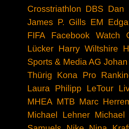
Crosstriathlon
DBS
Dan 
James P. Gills
EM
Edga
FIFA
Facebook Watch
Lücker
Harry Wiltshire
H
Sports & Media AG
Johan
Thürig
Kona Pro Rankin
Laura Philipp
LeTour
Li
MHEA
MTB
Marc Herre
Michael Lehner
Michael
Samuels
Nike
Nina Kraf