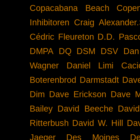
Copacabana Beach
Cope
Inhibitoren
Craig Alexander.
Cédric Fleureton
D.D. Pasc
DMPA
DQ
DSM
DSV
Dan
Wagner
Daniel Limi Caci
Boterenbrod
Darmstadt
Dave
Dim
Dave Erickson
Dave Mc
Bailey
David Beeche
Davi
Ritterbush
David W. Hill
Dav
Jaeger
Des Moines
De