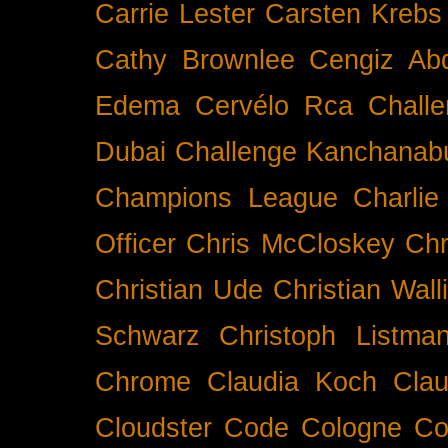
Carrie Lester
Carsten Krebs
Cathy Brownlee
Cengiz Ab
Edema
Cervélo Rca
Chall
Dubai
Challenge Kanchanabu
Champions League
Charlie
Officer
Chris McCloskey
Chr
Christian Ude
Christian Wall
Schwarz
Christoph Listma
Chrome
Claudia Koch
Clau
Cloudster
Code
Cologne
Co