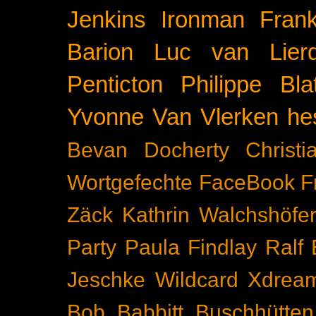
Jenkins
Ironman Frank
Barion
Luc van Lier
Penticton
Philippe Blat
Yvonne Van Vlerken
he
Bevan Docherty
Christ
Wortgefechte
FaceBook
F
Zäck
Kathrin Walchshöfe
Party
Paula Findlay
Ralf 
Jeschke
Wildcard
Xdrea
Bob Babbitt
Buschhütten