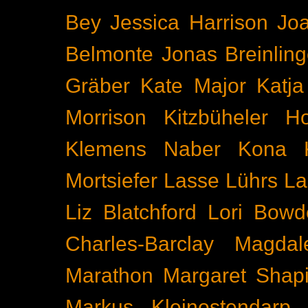
Bey
Jessica Harrison
Joa
Belmonte
Jonas Breinling
Gräber
Kate Major
Katj
Morrison
Kitzbüheler H
Klemens Naber
Kona
Mortsiefer
Lasse Lührs
La
Liz Blatchford
Lori Bowd
Charles-Barclay
Magdal
Marathon
Margaret Shapi
Markus Kleinostendarp