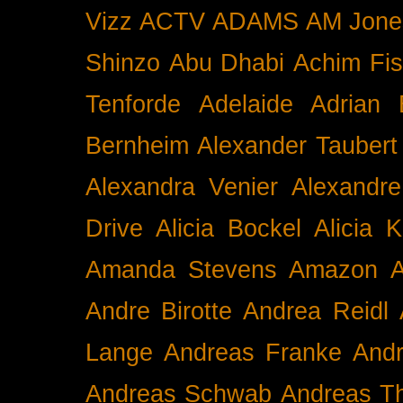
Vizz
ACTV
ADAMS
AM Jone
Shinzo
Abu Dhabi
Achim Fis
Tenforde
Adelaide
Adrian 
Bernheim
Alexander Taubert
Alexandra Venier
Alexandre
Drive
Alicia Bockel
Alicia 
Amanda Stevens
Amazon
A
Andre Birotte
Andrea Reidl
Lange
Andreas Franke
And
Andreas Schwab
Andreas T