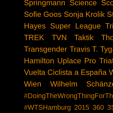
Springmann
Science
Sco
Sofie Goos
Sonja Krolik
S
Hayes
Super League Tri
TREK
TVN
Taktik
Th
Transgender
Travis T. Tyg
Hamilton
Uplace Pro Tria
Vuelta Ciclista a España
Wien
Wilhelm Schänz
#DoingTheWrongThingForTh
#WTSHamburg
2015
360
3