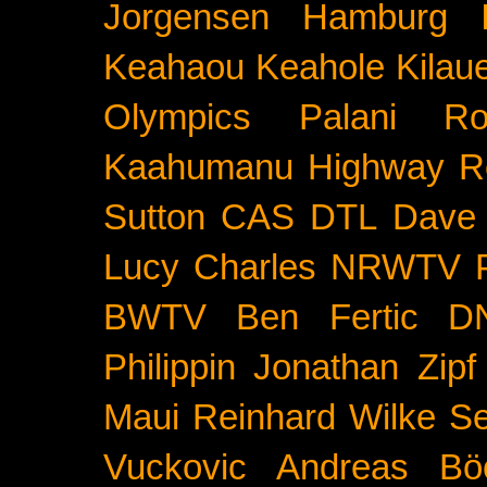
Jorgensen
Hamburg
Keahaou
Keahole
Kilau
Olympics
Palani Ro
Kaahumanu Highway
R
Sutton
CAS
DTL
Dave 
Lucy Charles
NRWTV
BWTV
Ben Fertic
D
Philippin
Jonathan Zipf
Maui
Reinhard Wilke
Se
Vuckovic
Andreas Bö