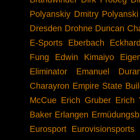
Polyanskiy
Dmitry Polyanski
Dresden
Drohne
Duncan Ch
E-Sports
Eberbach
Eckhar
Fung
Edwin Kimaiyo
Eigen
Eliminator
Emanuel Duran
Charayron
Empire State Buil
McCue
Erich Gruber
Erich 
Baker
Erlangen
Ermüdungsb
Eurosport
Eurovisionsports