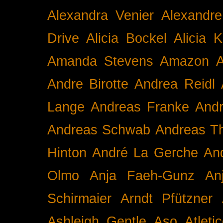
Alexandra Venier
Alexandre
Drive
Alicia Bockel
Alicia 
Amanda Stevens
Amazon
A
Andre Birotte
Andrea Reidl
Lange
Andreas Franke
And
Andreas Schwab
Andreas T
Hinton
André La Gerche
An
Olmo
Anja Faeh-Gunz
An
Schirmaier
Arndt Pfützner
Ashleigh Gentle
Aso
Atleti