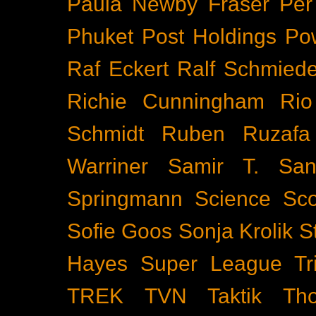
Paula Newby Fraser
Per
Phuket
Post Holdings
Po
Raf Eckert
Ralf Schmied
Richie Cunningham
Rio
Schmidt
Ruben Ruzafa
Warriner
Samir T.
San
Springmann
Science
Sco
Sofie Goos
Sonja Krolik
S
Hayes
Super League Tri
TREK
TVN
Taktik
Th