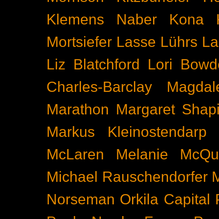
Klemens Naber
Kona
Mortsiefer
Lasse Lührs
La
Liz Blatchford
Lori Bowd
Charles-Barclay
Magdal
Marathon
Margaret Shapi
Markus Kleinostendarp
McLaren
Melanie McQu
Michael Rauschendorfer
Norseman
Orkila Capital