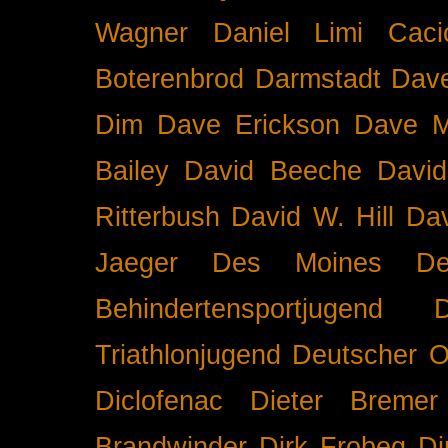
Wagner
Daniel Limi Caci
Boterenbrod
Darmstadt
Dave
Dim
Dave Erickson
Dave Mc
Bailey
David Beeche
Davi
Ritterbush
David W. Hill
Dav
Jaeger
Des Moines
De
Behindertensportjugend
Triathlonjugend
Deutscher O
Diclofenac
Dieter Bremer
Brandwinder
Dirk Frobeg
Di