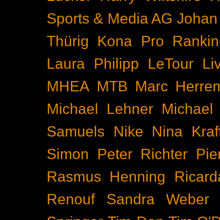
Sports & Media AG
Johan
Thürig
Kona Pro Rankin
Laura Philipp
LeTour
Li
MHEA
MTB
Marc Herre
Michael Lehner
Michael
Samuels
Nike
Nina Kraf
Simon
Peter Richter
Pie
Rasmus Henning
Ricard
Renouf
Sandra Weber