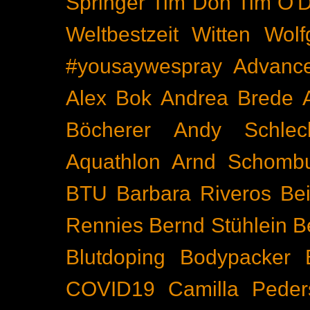
Springer
Tim Don
Tim O'D
Weltbestzeit
Witten
Wolf
#yousaywespray
Advanc
Alex Bok
Andrea Brede
Böcherer
Andy Schlec
Aquathlon
Arnd Schomb
BTU
Barbara Riveros
Bei
Rennies
Bernd Stühlein
B
Blutdoping
Bodypacker
COVID19
Camilla Peder