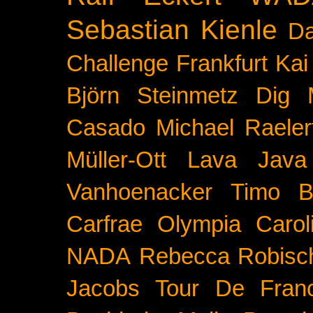
Sebastian Kienle
Da
Challenge
Frankfurt
Kai
Björn Steinmetz
Dig 
Casado
Michael Raeler
Müller-Ott
Lava Java
Vanhoenacker
Timo B
Carfrae
Olympia
Carol
NADA
Rebecca Robisc
Jacobs
Tour De Fran