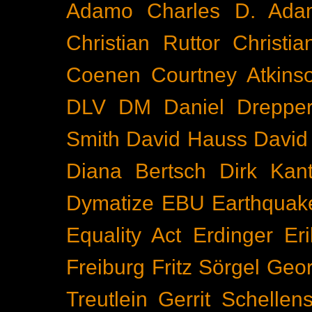
Adamo
Charles D. Ada
Christian Ruttor
Christi
Coenen
Courtney Atkins
DLV
DM
Daniel Dreppe
Smith
David Hauss
David
Diana Bertsch
Dirk Kant
Dymatize
EBU
Earthquak
Equality Act
Erdinger
Er
Freiburg
Fritz Sörgel
Geor
Treutlein
Gerrit Schellen