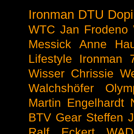
Ironman
DTU
Dopi
WTC
Jan Frodeno
Messick
Anne Ha
Lifestyle
Ironman 
Wisser
Chrissie We
Walchshöfer
Olym
Martin Engelhardt
BTV
Gear
Steffen 
Ralf Eckert
WAD