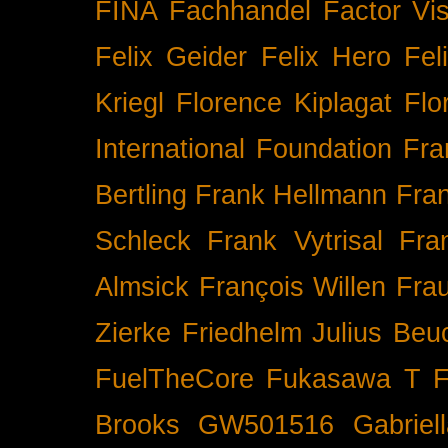
FINA
Fachhandel
Factor Vi
Felix Geider
Felix Hero
Fel
Kriegl
Florence Kiplagat
Flo
International
Foundation
Fra
Bertling
Frank Hellmann
Fra
Schleck
Frank Vytrisal
Fra
Almsick
François Willen
Fra
Zierke
Friedhelm Julius Beu
FuelTheCore
Fukasawa T
F
Brooks
GW501516
Gabrie