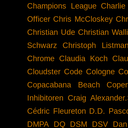
Champions League
Charlie
Officer
Chris McCloskey
Chr
Christian Ude
Christian Wall
Schwarz
Christoph Listma
Chrome
Claudia Koch
Clau
Cloudster
Code
Cologne
Co
Copacabana Beach
Cope
Inhibitoren
Craig Alexander.
Cédric Fleureton
D.D. Pasc
DMPA
DQ
DSM
DSV
Dan