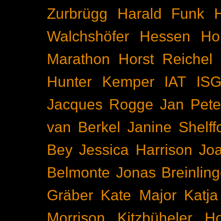
Zurbrügg
Harald Funk
Walchshöfer
Hessen
Ho
Marathon
Horst Reichel
Hunter Kemper
IAT
IS
Jacques Rogge
Jan Pete
van Berkel
Janine Shelff
Bey
Jessica Harrison
Joa
Belmonte
Jonas Breinling
Gräber
Kate Major
Katj
Morrison
Kitzbüheler H