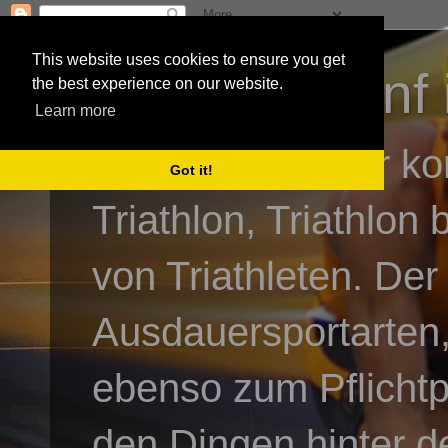
This website uses cookies to ensure you get
3athlon - #dnf 
the best experience on our website.
Learn more
Kai Baumgartner ko
Got it!
Triathlon, Triathlon
von Triathleten. Der
Ausdauersportarten,
ebenso zum Pflicht
den Dingen hinter de