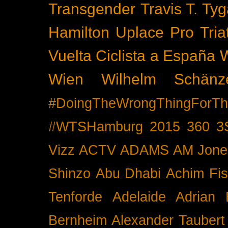
Transgender
Travis T. Tyg
Hamilton
Uplace Pro Tria
Vuelta Ciclista a España
Wien
Wilhelm Schänz
#DoingTheWrongThingForTh
#WTSHamburg
2015
360
3
Vizz
ACTV
ADAMS
AM Jone
Shinzo
Abu Dhabi
Achim Fis
Tenforde
Adelaide
Adrian 
Bernheim
Alexander Taubert