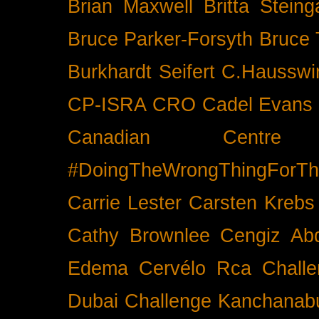
Brian Maxwell
Britta Stein
Bruce Parker-Forsyth
Bruce
Burkhardt Seifert
C.Hausswi
CP-ISRA
CRO
Cadel Evans
Canadian Cent
#DoingTheWrongThingForTh
Carrie Lester
Carsten Krebs
Cathy Brownlee
Cengiz Ab
Edema
Cervélo Rca
Chall
Dubai
Challenge Kanchanabu