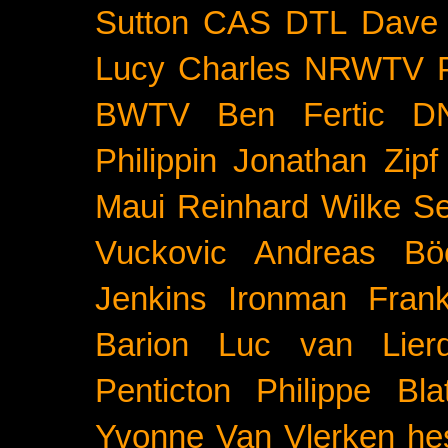
Sutton
CAS
DTL
Dave 
Lucy Charles
NRWTV
BWTV
Ben Fertic
D
Philippin
Jonathan Zipf
Maui
Reinhard Wilke
Se
Vuckovic
Andreas Bö
Jenkins
Ironman Frank
Barion
Luc van Lier
Penticton
Philippe Blat
Yvonne Van Vlerken
he