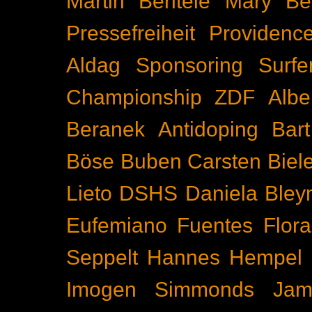
Martin Bentele
Mary Bet
Pressefreiheit
Providenc
Aldag
Sponsoring
Surfe
Championship
ZDF
Albe
Beranek
Antidoping
Bar
Böse Buben
Carsten Biel
Lieto
DSHS
Daniela Bley
Eufemiano Fuentes
Flora
Seppelt
Hannes Hempel
Imogen Simmonds
Ja