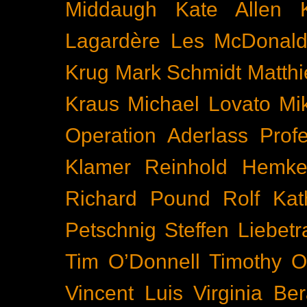
Middaugh
Kate Allen
Lagardère
Les McDonal
Krug
Mark Schmidt
Matth
Kraus
Michael Lovato
Mi
Operation Aderlass
Prof
Klamer
Reinhold Hemke
Richard Pound
Rolf Kat
Petschnig
Steffen Liebetr
Tim O’Donnell
Timothy O
Vincent Luis
Virginia Be