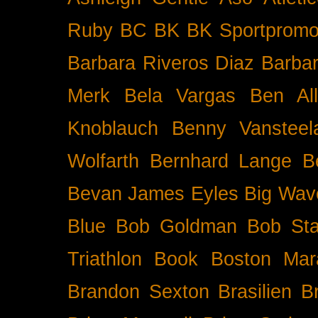
Ruby BC
BK
BK Sportpromo
Barbara Riveros Diaz
Barbar
Merk
Bela Vargas
Ben Al
Knoblauch
Benny Vansteel
Wolfarth
Bernhard Lange
B
Bevan James Eyles
Big Wav
Blue
Bob Goldman
Bob Sta
Triathlon
Book
Boston Mar
Brandon Sexton
Brasilien
B