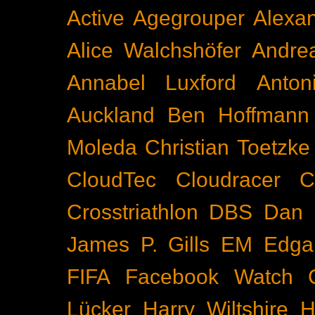
Active
Agegrouper
Alexa
Alice Walchshöfer
Andrea
Annabel Luxford
Anton
Auckland
Ben Hoffmann
Moleda
Christian Toetzke
CloudTec
Cloudracer
C
Crosstriathlon
DBS
Dan 
James P. Gills
EM
Edga
FIFA
Facebook Watch
Lücker
Harry Wiltshire
H