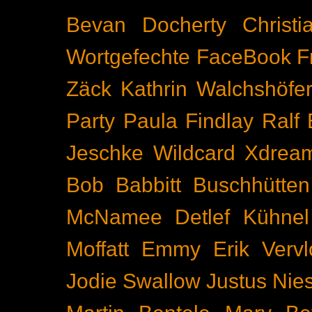
Bevan Docherty
Christ
Wortgefechte
FaceBook
F
Zäck
Kathrin Walchshöfe
Party
Paula Findlay
Ralf 
Jeschke
Wildcard
Xdrea
Bob Babbitt
Buschhütten
McNamee
Detlef Kühnel
Moffatt
Emmy
Erik Vervl
Jodie Swallow
Justus Nie