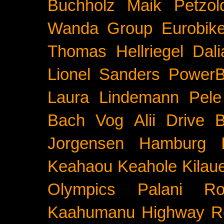
Buchholz
Maik Petzol
Wanda Group
Eurobik
Thomas Hellriegel
Dal
Lionel Sanders
PowerB
Laura Lindemann
Pele
Bach
Vog
Alii Drive
B
Jorgensen
Hamburg
Keahaou
Keahole
Kilau
Olympics
Palani Ro
Kaahumanu Highway
R