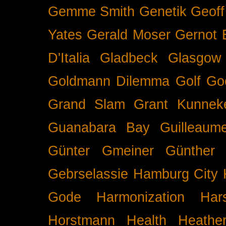
Gemme Smith
Genetik
Geof
Yates
Gerald Moser
Gernot 
D'Italia
Gladbeck
Glasgow
Goldmann Dilemma
Golf
Go
Grand Slam
Grant Kunnek
Guanabara Bay
Guilleaume
Günter Gmeiner
Günther 
Gebrselassie
Hamburg City 
Gode
Harmonization
Har
Horstmann
Health
Heathe