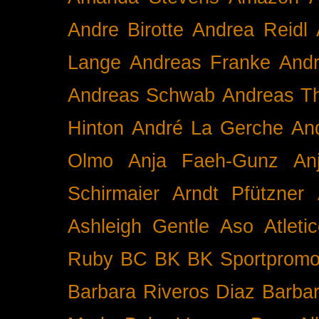
Andre Birotte
Andrea Reidl
Lange
Andreas Franke
And
Andreas Schwab
Andreas T
Hinton
André La Gerche
An
Olmo
Anja Faeh-Gunz
An
Schirmaier
Arndt Pfützner
Ashleigh Gentle
Aso
Atleti
Ruby BC
BK
BK Sportpromo
Barbara Riveros Diaz
Barbar