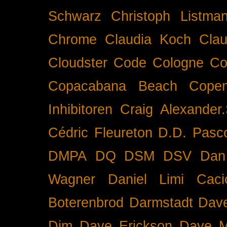
Schwarz
Christoph Listma
Chrome
Claudia Koch
Clau
Cloudster
Code
Cologne
Co
Copacabana Beach
Cope
Inhibitoren
Craig Alexander.
Cédric Fleureton
D.D. Pasc
DMPA
DQ
DSM
DSV
Dan
Wagner
Daniel Limi Caci
Boterenbrod
Darmstadt
Dave
Dim
Dave Erickson
Dave Mc