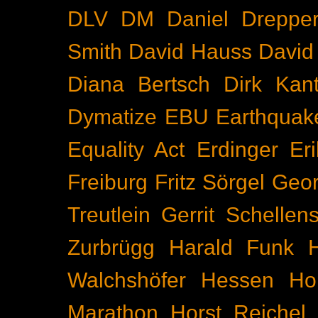
DLV
DM
Daniel Dreppe
Smith
David Hauss
David
Diana Bertsch
Dirk Kant
Dymatize
EBU
Earthquak
Equality Act
Erdinger
Er
Freiburg
Fritz Sörgel
Geor
Treutlein
Gerrit Schellen
Zurbrügg
Harald Funk
Walchshöfer
Hessen
Ho
Marathon
Horst Reichel