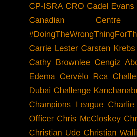
CP-ISRA
CRO
Cadel Evans
Canadian Cent
#DoingTheWrongThingForTh
Carrie Lester
Carsten Krebs
Cathy Brownlee
Cengiz Ab
Edema
Cervélo Rca
Chall
Dubai
Challenge Kanchanabu
Champions League
Charlie
Officer
Chris McCloskey
Chr
Christian Ude
Christian Wall