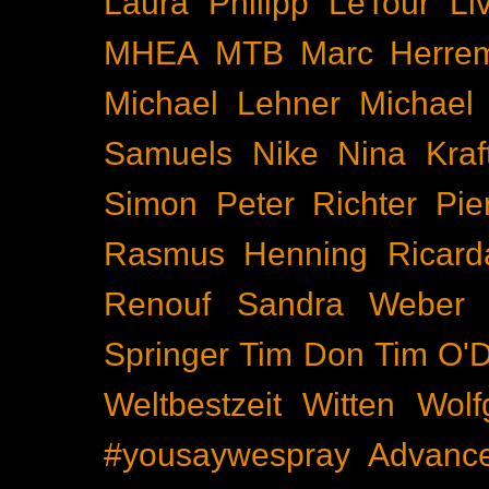
Laura Philipp
LeTour
Li
MHEA
MTB
Marc Herre
Michael Lehner
Michael
Samuels
Nike
Nina Kraf
Simon
Peter Richter
Pie
Rasmus Henning
Ricard
Renouf
Sandra Weber
Springer
Tim Don
Tim O'D
Weltbestzeit
Witten
Wolf
#yousaywespray
Advanc