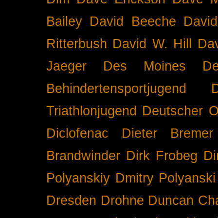
Bailey
David Beeche
Davi
Ritterbush
David W. Hill
Dav
Jaeger
Des Moines
De
Behindertensportjugend
Triathlonjugend
Deutscher O
Diclofenac
Dieter Bremer
Brandwinder
Dirk Frobeg
Di
Polyanskiy
Dmitry Polyanski
Dresden
Drohne
Duncan Ch