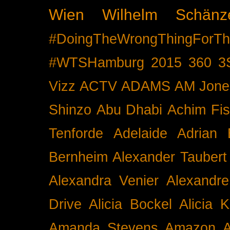
Wien
Wilhelm Schänz
#DoingTheWrongThingForTh
#WTSHamburg
2015
360
3
Vizz
ACTV
ADAMS
AM Jone
Shinzo
Abu Dhabi
Achim Fis
Tenforde
Adelaide
Adrian 
Bernheim
Alexander Taubert
Alexandra Venier
Alexandre
Drive
Alicia Bockel
Alicia 
Amanda Stevens
Amazon
A