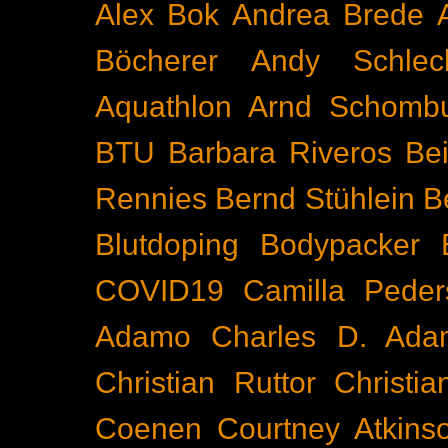
Alex Bok
Andrea Brede
Böcherer
Andy Schlec
Aquathlon
Arnd Schomb
BTU
Barbara Riveros
Bei
Rennies
Bernd Stühlein
B
Blutdoping
Bodypacker
COVID19
Camilla Peder
Adamo
Charles D. Ada
Christian Ruttor
Christi
Coenen
Courtney Atkins