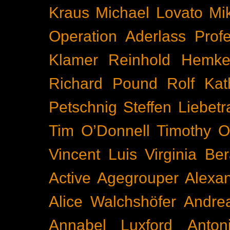
Kraus
Michael Lovato
Mi
Operation Aderlass
Prof
Klamer
Reinhold Hemke
Richard Pound
Rolf Kat
Petschnig
Steffen Liebetr
Tim O’Donnell
Timothy O
Vincent Luis
Virginia Be
Active
Agegrouper
Alexa
Alice Walchshöfer
Andrea
Annabel Luxford
Anton