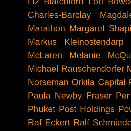
Liz Blatchford
Lori Bowd
Charles-Barclay
Magdal
Marathon
Margaret Shapi
Markus Kleinostendarp
McLaren
Melanie McQu
Michael Rauschendorfer
Norseman
Orkila Capital
Paula Newby Fraser
Per
Phuket
Post Holdings
Po
Raf Eckert
Ralf Schmied