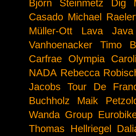
Björn Steinmetz
Dig 
Casado
Michael Raeler
Müller-Ott
Lava Java
Vanhoenacker
Timo B
Carfrae
Olympia
Carol
NADA
Rebecca Robisc
Jacobs
Tour De Fran
Buchholz
Maik Petzol
Wanda Group
Eurobik
Thomas Hellriegel
Dal