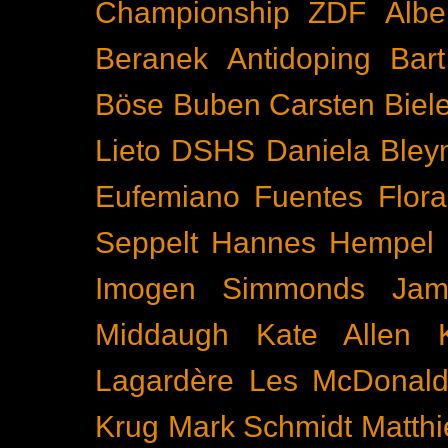
Championship
ZDF
Albe
Beranek
Antidoping
Bar
Böse Buben
Carsten Biel
Lieto
DSHS
Daniela Bley
Eufemiano Fuentes
Flora
Seppelt
Hannes Hempel
Imogen Simmonds
Ja
Middaugh
Kate Allen
Lagardère
Les McDonal
Krug
Mark Schmidt
Matth