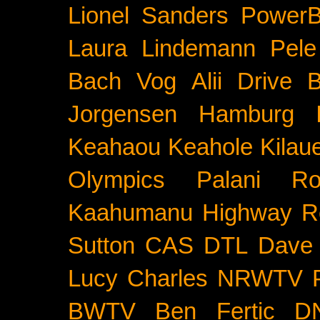
Lionel Sanders
PowerB
Laura Lindemann
Pele
Bach
Vog
Alii Drive
B
Jorgensen
Hamburg
Keahaou
Keahole
Kilau
Olympics
Palani Ro
Kaahumanu Highway
R
Sutton
CAS
DTL
Dave 
Lucy Charles
NRWTV
BWTV
Ben Fertic
D