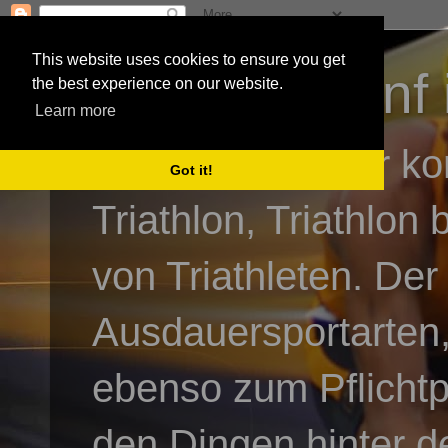
This website uses cookies to ensure you get
3athlon - #dnf 
the best experience on our website.
Learn more
Kai Baumgartner ko
Got it!
Triathlon, Triathlon
von Triathleten. Der
Ausdauersportarten,
ebenso zum Pflicht
den Dingen hinter de