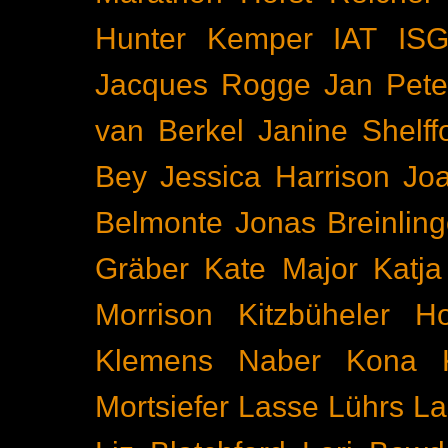
Hunter Kemper
IAT
IS
Jacques Rogge
Jan Pete
van Berkel
Janine Shelff
Bey
Jessica Harrison
Joa
Belmonte
Jonas Breinling
Gräber
Kate Major
Katj
Morrison
Kitzbüheler H
Klemens Naber
Kona
Mortsiefer
Lasse Lührs
La