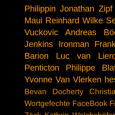
Philippin
Jonathan Zipf
Maui
Reinhard Wilke
Se
Vuckovic
Andreas Bö
Jenkins
Ironman Frank
Barion
Luc van Lier
Penticton
Philippe Blat
Yvonne Van Vlerken
he
Bevan Docherty
Christ
Wortgefechte
FaceBook
F