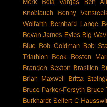
Merk
Bela Vargas
Ben Al
Knoblauch
Benny Vansteel
Wolfarth
Bernhard Lange
B
Bevan James Eyles
Big Wav
Blue
Bob Goldman
Bob Sta
Triathlon
Book
Boston Mar
Brandon Sexton
Brasilien
B
Brian Maxwell
Britta Stein
Bruce Parker-Forsyth
Bruce
Burkhardt Seifert
C.Hausswi