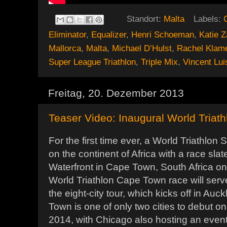
Standort:
Malta
Labels:
Eliminator
,
Equalizer
,
Henri Schoeman
,
Katie Z
Mallorca
,
Malta
,
Michael D’Hulst
,
Rachel Klam
Super League Triathlon
,
Triple Mix
,
Vincent Lui
Freitag, 20. Dezember 2013
Teaser Video: Inaugural World Triat
For the first time ever, a World Triathlon 
on the continent of Africa with a race sla
Waterfront in Cape Town, South Africa on
World Triathlon Cape Town race will ser
the eight-city tour, which kicks off in Auc
Town is one of only two cities to debut o
2014, with Chicago also hosting an event f