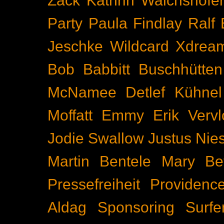
Zäck
Kathrin Walchshöfe
Party
Paula Findlay
Ralf 
Jeschke
Wildcard
Xdrea
Bob Babbitt
Buschhütten
McNamee
Detlef Kühnel
Moffatt
Emmy
Erik Vervl
Jodie Swallow
Justus Nie
Martin Bentele
Mary Bet
Pressefreiheit
Providenc
Aldag
Sponsoring
Surfe