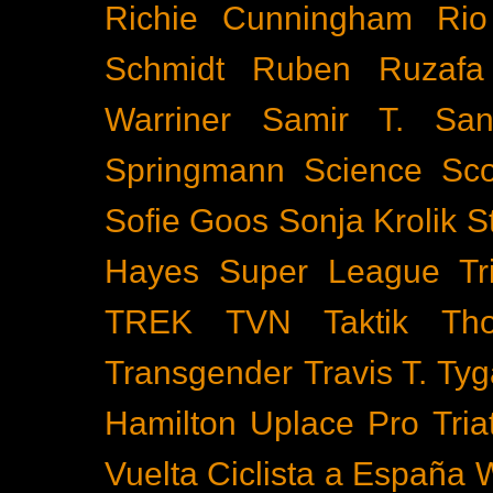
Richie Cunningham
Rio
Schmidt
Ruben Ruzafa
Warriner
Samir T.
San
Springmann
Science
Sco
Sofie Goos
Sonja Krolik
S
Hayes
Super League Tri
TREK
TVN
Taktik
Th
Transgender
Travis T. Tyg
Hamilton
Uplace Pro Tria
Vuelta Ciclista a España