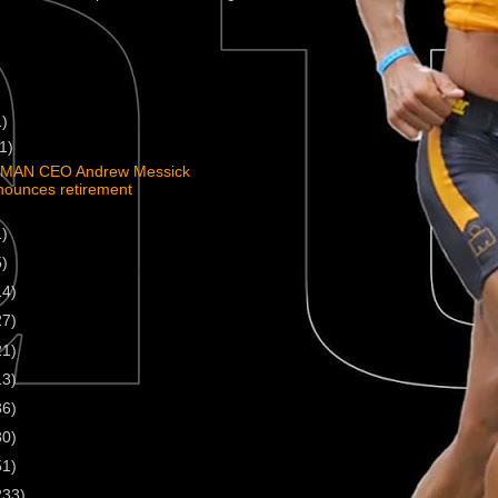
1)
(1)
MAN CEO Andrew Messick
nounces retirement
1)
5)
14)
27)
21)
13)
36)
30)
51)
233)