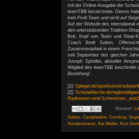
mit der Online-Ausgabe der Schwä
teamTBB bezeichnete. Dieses habe e
kein Profi-Team und nicht auf Sieg
Auf der Website des international
den unterstützenden Triathlon-Shops
Bok, Kopf von Team und Shop-Ket
Coach Brett Sutton. Offensi
Zusammenarbeit in einem Franchise-
seit September des gleichen Jah
Joseph Spindler, aktueller Anspr
Mitglied des teamTBB beschreibt d
Beziehung
".
[1]:
Spiegel.de/sport/sonst/radsport
[2]:
Schwaebische.de/region/allgaeu/
Radrennen-sind-Schmerzen-_arid,
Standort:
Le
Sutton
,
Caniphedrin
,
Corotrop
,
Dopi
Hundertmarck
,
Kai Walter
,
Kurt Den