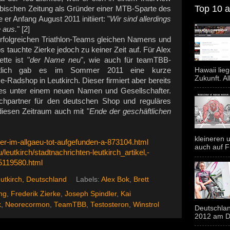
Top 10 al
bischen Zeitung als Gründer einer MTB-Sparte des
r Anfang August 2011 initiiert: "
Wir sind allerdings
e aus.
" [2]
 erfolgreichen Triathlon-Teams gleichen Namens und
 tauchte Zierke jedoch zu keiner Zeit auf. Für Alex
te ist "
der Name neu
", wie auch für teamTBB-
Hawaii lie
chtlich gab es im Sommer 2011 eine kurze
Zukunft. Al
Radshop in Leutkirch. Dieser firmiert aber bereits
res unter einem neuen Namen und Gesellschafter.
echpartner für den deutschen Shop und reguläres
iesen Zeitraum auch mit "
Ende der geschäftlichen
kleineren u
ler-im-allgaeu-tot-aufgefunden-a-873104.html
auch auf F
leutkirch/stadtnachrichten-leutkirch_artikel,-
5119580.html
utkirch, Deutschland
Labels:
Alex Bok
,
Brett
ng
,
Frederik Zierke
,
Joseph Spindler
,
Kai
k
,
Neorecormon
,
TeamTBB
,
Testosteron
,
Winstrol
Deutschlan
2012 am Do