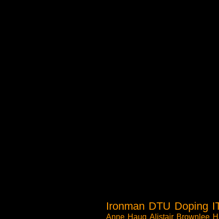
Ironman
DTU
Doping
I
Anne Haug
Alistair Brownlee
H