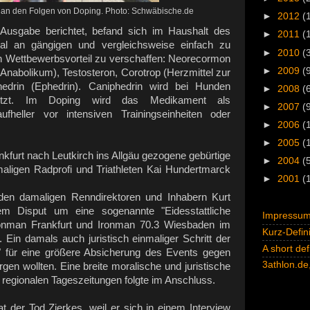
b an den Folgen von Doping. Photo: Schwäbische.de
►
2012
(
-Ausgabe berichtet, befand sich im Haushalt des
►
2011
(
al an gängigen und vergleichsweise einfach zu
►
2010
(
n Wettbewerbsvorteil zu verschaffen: Neorecormon
►
2009
(
(Anabolikum), Testosteron, Corotrop (Herzmittel zur
phedrin (Ephedrin). Caniphedrin wird bei Hunden
►
2008
(
setzt. Im Doping wird das Medikament als
►
2007
(
fheller vor intensiven Trainingseinheiten oder
►
2006
(
►
2005
(
nkfurt nach Leutkirch ins Allgäu gezogene gebürtige
►
2004
(
aligen Radprofi und Triathleten Kai Hundertmarck
►
2001
(
en damaligen Renndirektoren und Inhabern Kurt
m Disput um eine sogenannte "Eidesstattliche
Impressum 
ronman Frankfurt und Ironman 70.3 Wiesbaden im
Kurz-Defini
 Ein damals auch juristisch einmaliger Schritt der
A short def
V" für eine größere Absicherung des Events gegen
3athlon.de,
en wollten. Eine breite moralische und juristische
regionalen Tageszeitungen folgte im Anschluss.
t der Tod Zierkes, weil er sich in einem Interview