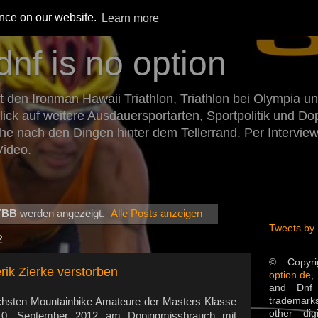
ence on our website.
Learn more
dnf is no option
den Ironman Hawaii Triathlon, Triathlon bei Olympia un
Blick auf weitere Ausdauersportarten, Sportpolitik und 
he nach den Dingen hinter dem Tellerrand. Per Intervie
Video.
TBB
werden angezeigt.
Alle Posts anzeigen
Tweets by
2
© Copyr
rik Zierke verstorben
option.de
,
and Dnf 
trademarks
reichsten Mountainbike Amateure der Masters Klasse
other dig
 10. September 2012 am Dopingmissbrauch mit