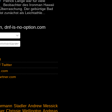
Patrick Lange war für viele
Beobachter des Ironman Hawaii
Überraschung. Der gebürtige Bad
st zunächst als Leichtathle...
, dnf-is-no-option.com
ommentare
g
 Twitter
n.com
rtner.com
rmann Stadler
Andrew Messick
ser
Chrissie Wellington
Andreas