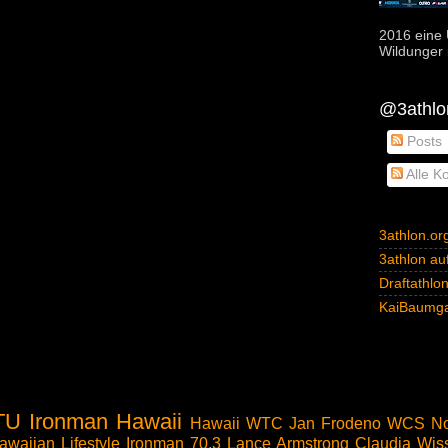
2016 eine 
Wildunger i
@3athlon
Posts
Alle K
3athlon.or
3athlon auf
Draftathlo
KaiBaumga
TU
Ironman Hawaii
Hawaii
WTC
Jan Frodeno
WCS
No
awaiian Lifestyle
Ironman 70.3
Lance Armstrong
Claudia Wis