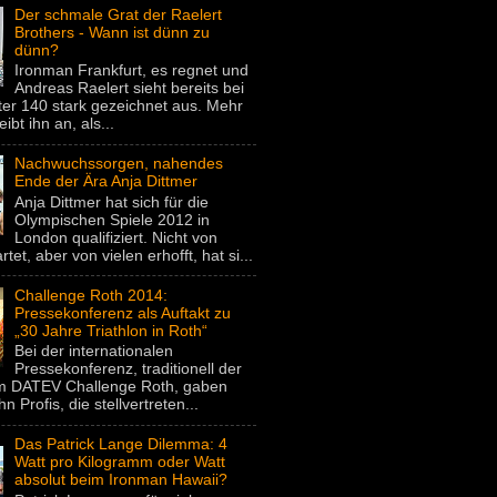
Der schmale Grat der Raelert
Brothers - Wann ist dünn zu
dünn?
Ironman Frankfurt, es regnet und
Andreas Raelert sieht bereits bei
er 140 stark gezeichnet aus. Mehr
eibt ihn an, als...
Nachwuchssorgen, nahendes
Ende der Ära Anja Dittmer
Anja Dittmer hat sich für die
Olympischen Spiele 2012 in
London qualifiziert. Nicht von
rtet, aber von vielen erhofft, hat si...
Challenge Roth 2014:
Pressekonferenz als Auftakt zu
„30 Jahre Triathlon in Roth“
Bei der internationalen
Pressekonferenz, traditionell der
um DATEV Challenge Roth, gaben
hn Profis, die stellvertreten...
Das Patrick Lange Dilemma: 4
Watt pro Kilogramm oder Watt
absolut beim Ironman Hawaii?