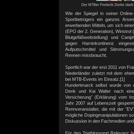
Der MTBer Frederik Zierke star
Wie der Spiegel in seiner Online
Sportbetrügers ein ganzes Arsen
erwerbenden Mitteln, um sich eine
(EPO der 2. Generation), Winstrol 
Blutgefäßweitstellung) und Cani
gegen Harninkontinenz einge
Aufputschmittel und Stimmungsau
Rennen missbraucht.
Sportlich war der erst 2011 von Fra
Niederländer zuletzt mit dem ehem
bei MTB-Events im Einsatz.[1]
Hundertmarck selbst wurde von d
Denk und Kai Walter nach eine
Versicherung" (Erklärung) vom I
Jahr 2007 auf Lebenszeit gesperrt.
Rennveranstalter, die mit der "E
mögliche Dopingmanipulationen sorg
Diskussion in den Fachmedien und 
Für den Triathlonsport Relevanz ha