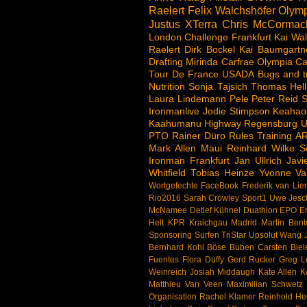
Raelert
Felix Walchshöfer
Olymp
Justus
XTerra
Chris McCormac
London
Challenge
Frankfurt
Kai Wal
Raelert
Dirk Bockel
Kai Baumgartn
Drafting
Mirinda Carfrae
Olympia
Ca
Tour De France
USADA
Bugs and t
Nutrition
Sonja Tajsich
Thomas Hell
Laura Lindemann
Pele
Peter Reid
S
Ironmanlive
Jodie Stimpson
Keahao
Kaahumanu Highway
Regensburg
U
PTO
Rainer Düro
Rules
Training
A
Mark Allen
Maui
Reinhard Wilke
S
Ironman Frankfurt
Jan Ullrich
Jav
Whitfield
Tobias Heinze
Yvonne Va
Wortgefechte
FaceBook
Frederik van Lie
Rio2016
Sarah Crowley
Sport1
Uwe Jesc
McNamee
Detlef Kühnel
Duathlon
EPO
E
Helt
KPR
Kraichgau
Madrid
Martin Bent
Sponsoring
Surfen
TriStar
Upsolut
Wang J
Bernhard Kohl
Böse Buben
Carsten Biel
Fuentes
Flora Duffy
Gerd Rucker
Greg 
Weinreich
Josiah Middaugh
Kate Allen
K
Matthieu Van Veen
Maximilian Schwetz
Organisation
Rachel Klamer
Reinhold H