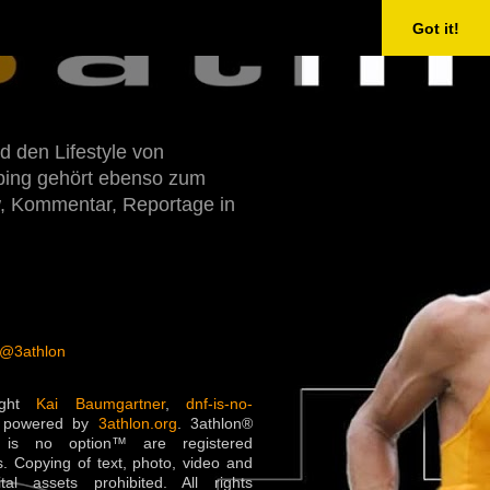
Got it!
d den Lifestyle von
Doping gehört ebenso zum
w, Kommentar, Reportage in
 @3athlon
ight
Kai Baumgartner
,
dnf-is-no-
 powered by
3athlon.org
. 3athlon®
is no option™ are registered
. Copying of text, photo, video and
ital assets prohibited. All rights