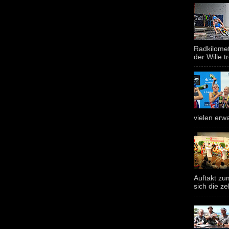
Radkilomet
der Wille tr
vielen erwa
Auftakt z
sich die ze