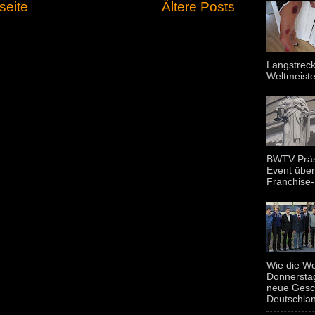
seite
Ältere Posts
Langstreck
Weltmeiste
BWTV-Präsi
Event über
Franchise-
Wie die Wo
Donnerstag
neue Gesc
Deutschland