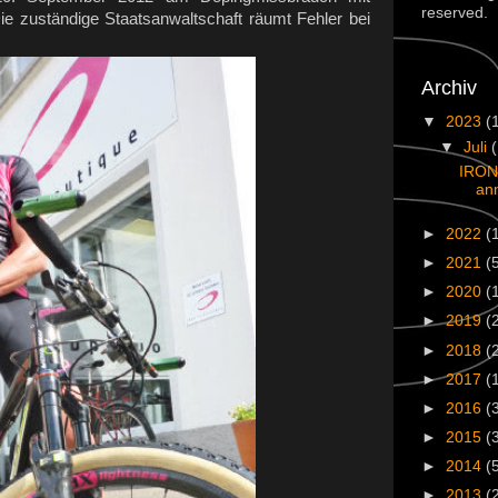
reserved.
ie zuständige Staatsanwaltschaft räumt Fehler bei
Archiv
▼
2023
(
▼
Juli
IRON
an
►
2022
(
►
2021
(
►
2020
(
►
2019
(
►
2018
(
►
2017
(
►
2016
(
►
2015
(
►
2014
(
►
2013
(