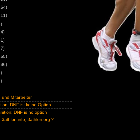
154)
111)
3)
94)
61)
97)
155)
186)
5)
1)
und Mitarbeiter
tion: DNF ist keine Option
inition: DNF is no option
 3athlon.info, 3athlon.org ?