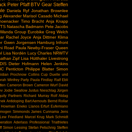
ack
Peter Pfaff
BTV
Gear
Steffen
le
Daniela Ryf
Jonathan Brownlee
g Alexander
Marisol Casado
Michael
hoenacker
Timo Bracht
Anja Knapp
TS
Natascha Badmann
Pete Jacobs
 Wanda Group
Eurobike
Greg Welch
ar
Rachel Joyce
Anja Dittmer
Klima
er
Gwen Jorgensen
Hamburg
Infront
ni Road
Paula Newby-Fraser
Queen
l
Lisa Nordén
Lucy Charles
NRWTV
athan Zipf
Lisa Hütthaler
Livestrong
DIS
Dieter Hofmann
Helen Jenkins
BC
Penticton
Philippe Blatter
Simon
istian Prochnow
Collins Cup
Duelle und
rah Winfrey
Party
Paula Findlay
Ralf Ebli
tten
Cameron Brown
Cameron Wurf
David
ev
Jodie Swallow
Justus Nieschlag
Jürgen
uity Partners
Richard Murray
Rolf Aldag
nek
Antidoping
Bart Aernouts
Bernd Rollar
d Howman
Eneko Llanos
Erfurt
Eufemiano
Imogen Simmonds
James Cunnama
Jens
Lew Friedland
Marcel Krug
Mark Schmidt
eration Aderlass
Professional Triathletes
f
Simon Lessing
Stefan Petschnig
Steffen