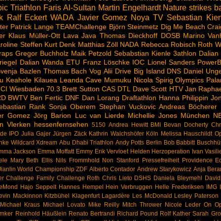
ic Triathlon
Faris Al-Sultan
Martin Engelhardt
Nature strikes b
k
Ralf Eckert
WADA
Javier Gomez Noya
TV
Sebastian Kien
ter
Patrick Lange
TEAMChallenge
Björn Steinmetz
Dig Me Beach
Crai
er
Klaus Müller-Ott
Lava Java
Thomas Dieckhoff
DOSB
Marino Van
roline Steffen
Kurt Denk
Matthias Zöll
NADA
Rebecca Robisch
Roth
W
raps
Gregor Buchholz
Maik Petzold
Sebabstian Kienle
3athlon
Dalian
riegel
Dalian Wanda
ETU
Franz Löschke
IOC
Lionel Sanders
PowerB
venja Bazlen
Thomas Bach
Vog
Alii Drive
Big Island
DNS
Daniel Ung
u
Keahole
Kilauea
Leanda Cave
Mumuku
Nicola Spirig
Olympics
Pala
CI
Wiesbaden
70.3
Brett Sutton
CAS
DTL
Dave Scott
HTV
Jan Raphae
RD
BWTV
Ben Fertic
DNF
Dan Lorang
Draftathlon
Hanna Philippin
Jon
ebastian Rank
Sonja Oberem
Stephan Vuckovic
Andreas Böcherer
ier Gomez
Jörg Barion
Luc van Lierde
Michellie Jones
München
N
n Vlerken
hessenfernsehen
5150
Andrea Hewitt
BMI
Bevan Docherty
Chr
rde
IPO
Julia Gajer
Jürgen Zäck
Kathrin Walchshöfer
Köln
Melissa Hauschildt
Op
hke
Wildcard
Xdream
Abu Dhabi Triathlon
Andy Potts
Berlin
Bob Babbitt
Buschhü
mma Jackson
Emma Moffatt
Emmy
Erik Vervloet
Helden
Herzoperation
Ivan Vasili
ele
Mary Beth Ellis
Nils Frommhold
Non Stanford
Pressefreiheit
Providence Eq
ianlin
World Championship
ZDF
Alberto Contador
Andrew Starykowicz
Anja Bera
er
Challenge Family
Challenge Roth
Chris Lieto
DSHS
Daniela Bleymehl
Davi
LeMond
Hajo Seppelt
Hannes Hempel
Hein Verbruggen
Helle Frederiksen
IMG
evin Mackinnon
Kitzbühel
Klagenfurt
Lagardère
Les McDonald
Lesley Paterson
Michael Kraus
Michael Lovato
Mike Reilly
Mitch Thrower
Nicole Leder
On
Op
emker
Reinhold Häußlein
Renato Bertrandi
Richard Pound
Rolf Kather
Sarah Grof