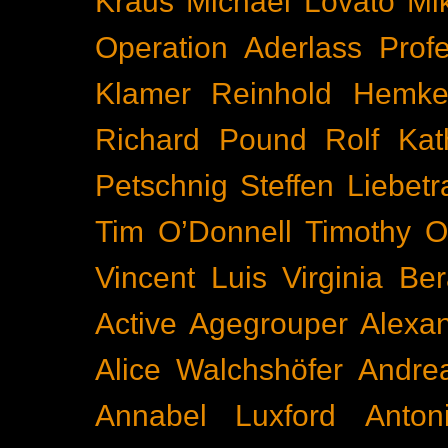
Kraus
Michael Lovato
Mi
Operation Aderlass
Prof
Klamer
Reinhold Hemke
Richard Pound
Rolf Kat
Petschnig
Steffen Liebetr
Tim O’Donnell
Timothy O
Vincent Luis
Virginia Be
Active
Agegrouper
Alexa
Alice Walchshöfer
Andrea
Annabel Luxford
Anton