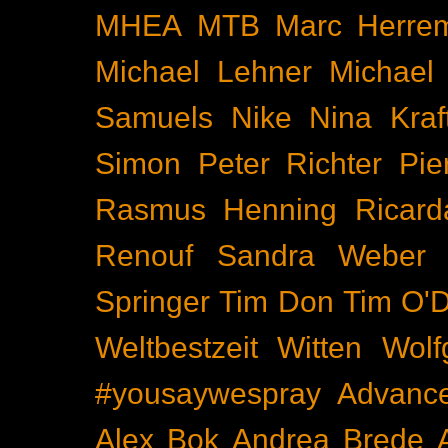
MHEA
MTB
Marc Herre
Michael Lehner
Michael
Samuels
Nike
Nina Kraf
Simon
Peter Richter
Pie
Rasmus Henning
Ricard
Renouf
Sandra Weber
Springer
Tim Don
Tim O'D
Weltbestzeit
Witten
Wolf
#yousaywespray
Advanc
Alex Bok
Andrea Brede