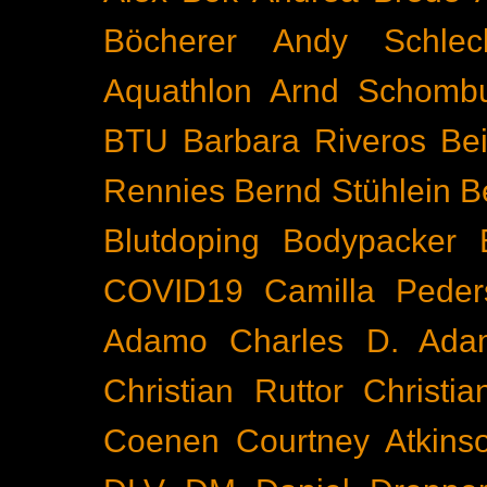
Böcherer
Andy Schlec
Aquathlon
Arnd Schomb
BTU
Barbara Riveros
Bei
Rennies
Bernd Stühlein
B
Blutdoping
Bodypacker
COVID19
Camilla Peder
Adamo
Charles D. Ada
Christian Ruttor
Christi
Coenen
Courtney Atkins