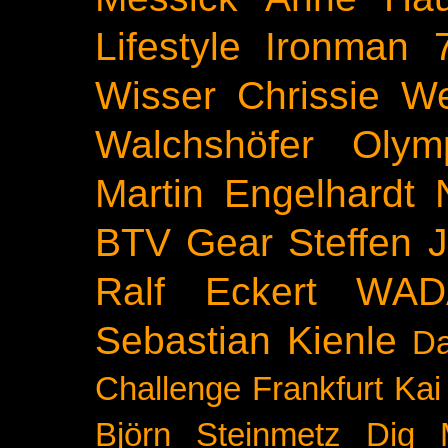
Lifestyle
Ironman 
Wisser
Chrissie We
Walchshöfer
Olym
Martin Engelhardt
BTV
Gear
Steffen 
Ralf Eckert
WAD
Sebastian Kienle
Da
Challenge
Frankfurt
Kai
Björn Steinmetz
Dig 