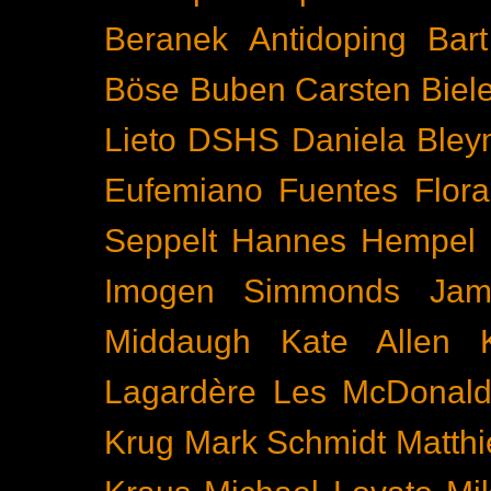
Beranek
Antidoping
Bar
Böse Buben
Carsten Biel
Lieto
DSHS
Daniela Bley
Eufemiano Fuentes
Flora
Seppelt
Hannes Hempel
Imogen Simmonds
Ja
Middaugh
Kate Allen
Lagardère
Les McDonal
Krug
Mark Schmidt
Matth