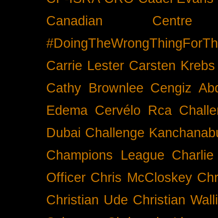
Canadian Cent
#DoingTheWrongThingForTh
Carrie Lester
Carsten Krebs
Cathy Brownlee
Cengiz Ab
Edema
Cervélo Rca
Chall
Dubai
Challenge Kanchanabu
Champions League
Charlie
Officer
Chris McCloskey
Chr
Christian Ude
Christian Wall