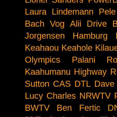
Laura Lindemann
Pele
Bach
Vog
Alii Drive
B
Jorgensen
Hamburg
Keahaou
Keahole
Kilau
Olympics
Palani Ro
Kaahumanu Highway
R
Sutton
CAS
DTL
Dave 
Lucy Charles
NRWTV
BWTV
Ben Fertic
D