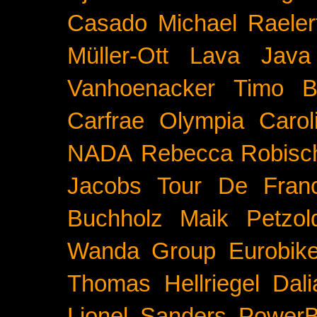
Casado
Michael Raeler
Müller-Ott
Lava Java
Vanhoenacker
Timo B
Carfrae
Olympia
Carol
NADA
Rebecca Robisc
Jacobs
Tour De Fran
Buchholz
Maik Petzol
Wanda Group
Eurobik
Thomas Hellriegel
Dal
Lionel Sanders
PowerB