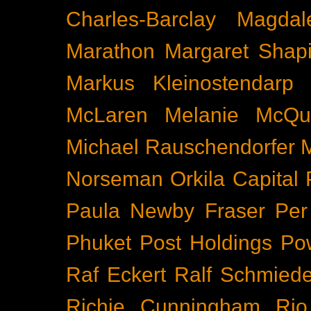
Charles-Barclay
Magdal
Marathon
Margaret Shapi
Markus Kleinostendarp
McLaren
Melanie McQu
Michael Rauschendorfer
Norseman
Orkila Capital
Paula Newby Fraser
Per
Phuket
Post Holdings
Po
Raf Eckert
Ralf Schmied
Richie Cunningham
Rio