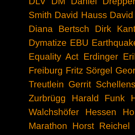
DLV
DM
Daniel Dreppe
Smith
David Hauss
David
Diana Bertsch
Dirk Kant
Dymatize
EBU
Earthquak
Equality Act
Erdinger
Er
Freiburg
Fritz Sörgel
Geor
Treutlein
Gerrit Schellen
Zurbrügg
Harald Funk
Walchshöfer
Hessen
Ho
Marathon
Horst Reichel