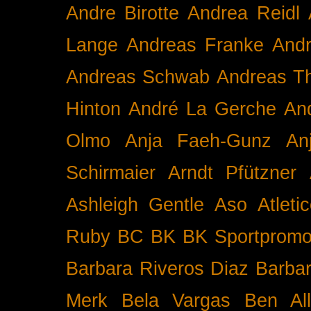
Andre Birotte
Andrea Reidl
Lange
Andreas Franke
And
Andreas Schwab
Andreas T
Hinton
André La Gerche
An
Olmo
Anja Faeh-Gunz
An
Schirmaier
Arndt Pfützner
Ashleigh Gentle
Aso
Atleti
Ruby BC
BK
BK Sportpromo
Barbara Riveros Diaz
Barbar
Merk
Bela Vargas
Ben Al