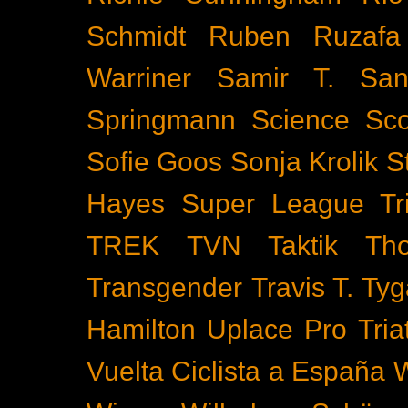
Schmidt
Ruben Ruzafa
Warriner
Samir T.
San
Springmann
Science
Sco
Sofie Goos
Sonja Krolik
S
Hayes
Super League Tri
TREK
TVN
Taktik
Th
Transgender
Travis T. Tyg
Hamilton
Uplace Pro Tria
Vuelta Ciclista a España