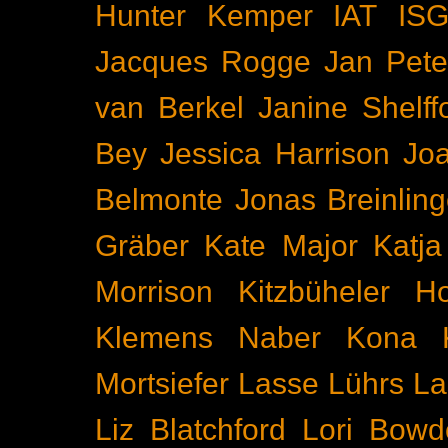
Hunter Kemper
IAT
IS
Jacques Rogge
Jan Pete
van Berkel
Janine Shelff
Bey
Jessica Harrison
Joa
Belmonte
Jonas Breinling
Gräber
Kate Major
Katj
Morrison
Kitzbüheler H
Klemens Naber
Kona
Mortsiefer
Lasse Lührs
La
Liz Blatchford
Lori Bowd