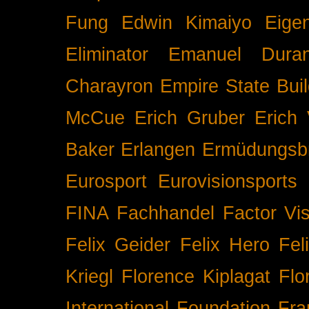
Fung
Edwin Kimaiyo
Eigen
Eliminator
Emanuel Duran
Charayron
Empire State Buil
McCue
Erich Gruber
Erich 
Baker
Erlangen
Ermüdungsb
Eurosport
Eurovisionsports
FINA
Fachhandel
Factor Vi
Felix Geider
Felix Hero
Fel
Kriegl
Florence Kiplagat
Flo
International
Foundation
Fra