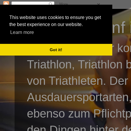
This website uses cookies to ensure you get
3athlon - #dnf 
the best experience on our website.
Learn more
Kai Baumgartner ko
Got it!
Triathlon, Triathlon
von Triathleten. Der
Ausdauersportarten,
ebenso zum Pflicht
den Dingen hinter de