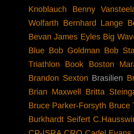
Knoblauch
Benny Vansteel
Wolfarth
Bernhard Lange
B
Bevan James Eyles
Big Wav
Blue
Bob Goldman
Bob Sta
Triathlon
Book
Boston Mar
Brandon Sexton
Brasilien
B
Brian Maxwell
Britta Stein
Bruce Parker-Forsyth
Bruce
Burkhardt Seifert
C.Hausswi
CP-ISRA
CRO
Cadel Evans