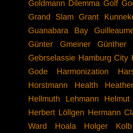
Goldmann Dilemma
Golf
Go
Grand Slam
Grant Kunnek
Guanabara Bay
Guilleaume
Günter Gmeiner
Günther 
Gebrselassie
Hamburg City 
Gode
Harmonization
Har
Horstmann
Health
Heathe
Hellmuth Lehmann
Helmut 
Herbert Löllgen
Hermann Cl
Ward
Hoala
Holger Kolb