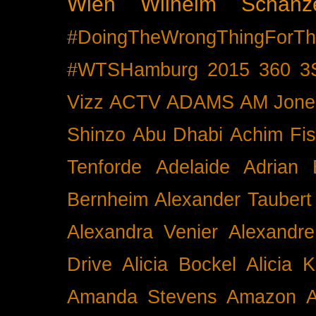
Wien
Wilhelm Schänz
#DoingTheWrongThingForTh
#WTSHamburg
2015
360
3
Vizz
ACTV
ADAMS
AM Jone
Shinzo
Abu Dhabi
Achim Fis
Tenforde
Adelaide
Adrian 
Bernheim
Alexander Taubert
Alexandra Venier
Alexandre
Drive
Alicia Bockel
Alicia 
Amanda Stevens
Amazon
A