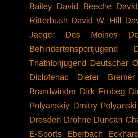
Bailey
David Beeche
Davi
Ritterbush
David W. Hill
Dav
Jaeger
Des Moines
De
Behindertensportjugend
Triathlonjugend
Deutscher O
Diclofenac
Dieter Bremer
Brandwinder
Dirk Frobeg
Di
Polyanskiy
Dmitry Polyanski
Dresden
Drohne
Duncan Ch
E-Sports
Eberbach
Eckhar