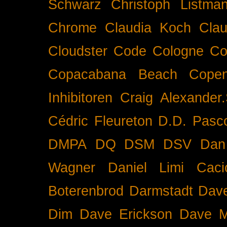
Schwarz
Christoph Listma
Chrome
Claudia Koch
Clau
Cloudster
Code
Cologne
Co
Copacabana Beach
Cope
Inhibitoren
Craig Alexander.
Cédric Fleureton
D.D. Pasc
DMPA
DQ
DSM
DSV
Dan
Wagner
Daniel Limi Caci
Boterenbrod
Darmstadt
Dave
Dim
Dave Erickson
Dave Mc