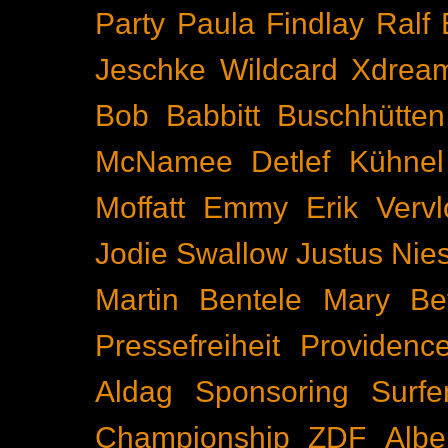
Party
Paula Findlay
Ralf 
Jeschke
Wildcard
Xdrea
Bob Babbitt
Buschhütten
McNamee
Detlef Kühnel
Moffatt
Emmy
Erik Vervl
Jodie Swallow
Justus Nie
Martin Bentele
Mary Bet
Pressefreiheit
Providenc
Aldag
Sponsoring
Surfe
Championship
ZDF
Albe