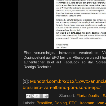
Eine verunreinigte, intravenös verabreichte V
Dopingbefund auf EPO bei Ivan Albano verursacht haben
authentischer Brief auf FaceBook so dar. Scre
Rodrigo Roehniss
[1]:
Mundotri.com.br/2012/12/wtc-anuncia
brasileiro-ivan-albano-por-uso-de-epo/
Standort:
Florianópolis - S
Labels:
Brasilien
,
Doping
,
EPO
,
Ironman
,
Ivan 