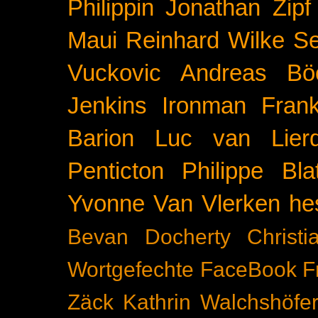
Philippin
Jonathan Zipf
Maui
Reinhard Wilke
Se
Vuckovic
Andreas Bö
Jenkins
Ironman Frank
Barion
Luc van Lier
Penticton
Philippe Blat
Yvonne Van Vlerken
he
Bevan Docherty
Christ
Wortgefechte
FaceBook
F
Zäck
Kathrin Walchshöfe