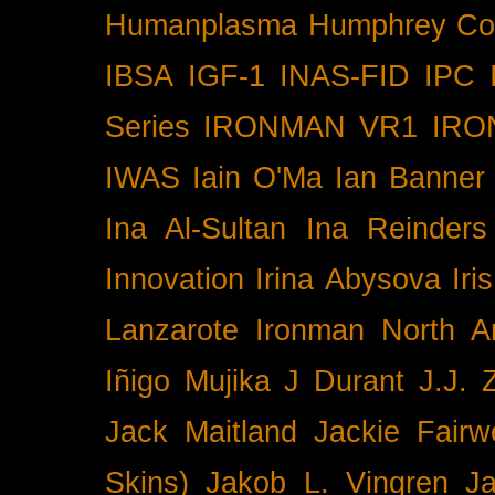
Humanplasma
Humphrey Co
IBSA
IGF-1
INAS-FID
IPC
Series
IRONMAN VR1
IRO
IWAS
Iain O'Ma
Ian Banner
Ina Al-Sultan
Ina Reinders
Innovation
Irina Abysova
Iri
Lanzarote
Ironman North A
Iñigo Mujika
J Durant
J.J. 
Jack Maitland
Jackie Fairw
Skins)
Jakob L. Vingren
J