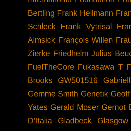
Bertling
Frank Hellmann
Fra
Schleck
Frank Vytrisal
Fra
Almsick
François Willen
Fra
Zierke
Friedhelm Julius Beu
FuelTheCore
Fukasawa T
F
Brooks
GW501516
Gabrie
Gemme Smith
Genetik
Geof
Yates
Gerald Moser
Gernot 
D'Italia
Gladbeck
Glasgow