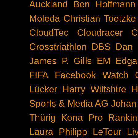
Auckland
Ben Hoffmann
Moleda
Christian Toetzke
CloudTec
Cloudracer
C
Crosstriathlon
DBS
Dan 
James P. Gills
EM
Edga
FIFA
Facebook Watch
Lücker
Harry Wiltshire
H
Sports & Media AG
Johan
Thürig
Kona Pro Rankin
Laura Philipp
LeTour
Li