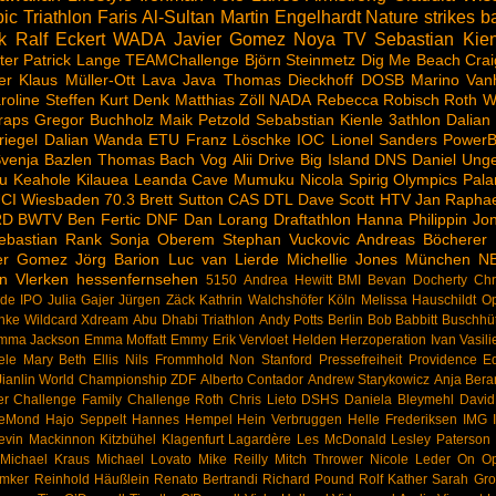
ic Triathlon
Faris Al-Sultan
Martin Engelhardt
Nature strikes b
k
Ralf Eckert
WADA
Javier Gomez Noya
TV
Sebastian Kien
ter
Patrick Lange
TEAMChallenge
Björn Steinmetz
Dig Me Beach
Crai
er
Klaus Müller-Ott
Lava Java
Thomas Dieckhoff
DOSB
Marino Van
roline Steffen
Kurt Denk
Matthias Zöll
NADA
Rebecca Robisch
Roth
W
raps
Gregor Buchholz
Maik Petzold
Sebabstian Kienle
3athlon
Dalian
riegel
Dalian Wanda
ETU
Franz Löschke
IOC
Lionel Sanders
PowerB
venja Bazlen
Thomas Bach
Vog
Alii Drive
Big Island
DNS
Daniel Ung
u
Keahole
Kilauea
Leanda Cave
Mumuku
Nicola Spirig
Olympics
Pala
CI
Wiesbaden
70.3
Brett Sutton
CAS
DTL
Dave Scott
HTV
Jan Raphae
RD
BWTV
Ben Fertic
DNF
Dan Lorang
Draftathlon
Hanna Philippin
Jon
ebastian Rank
Sonja Oberem
Stephan Vuckovic
Andreas Böcherer
ier Gomez
Jörg Barion
Luc van Lierde
Michellie Jones
München
N
n Vlerken
hessenfernsehen
5150
Andrea Hewitt
BMI
Bevan Docherty
Chr
rde
IPO
Julia Gajer
Jürgen Zäck
Kathrin Walchshöfer
Köln
Melissa Hauschildt
Op
hke
Wildcard
Xdream
Abu Dhabi Triathlon
Andy Potts
Berlin
Bob Babbitt
Buschhü
mma Jackson
Emma Moffatt
Emmy
Erik Vervloet
Helden
Herzoperation
Ivan Vasili
ele
Mary Beth Ellis
Nils Frommhold
Non Stanford
Pressefreiheit
Providence Eq
ianlin
World Championship
ZDF
Alberto Contador
Andrew Starykowicz
Anja Bera
er
Challenge Family
Challenge Roth
Chris Lieto
DSHS
Daniela Bleymehl
Davi
LeMond
Hajo Seppelt
Hannes Hempel
Hein Verbruggen
Helle Frederiksen
IMG
evin Mackinnon
Kitzbühel
Klagenfurt
Lagardère
Les McDonald
Lesley Paterson
Michael Kraus
Michael Lovato
Mike Reilly
Mitch Thrower
Nicole Leder
On
Op
emker
Reinhold Häußlein
Renato Bertrandi
Richard Pound
Rolf Kather
Sarah Grof