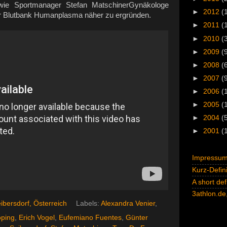
 wie Sportmanager Stefan MatschinerGynäkologe
►
2012
(
r Blutbank Humanplasma näher zu ergründen.
►
2011
(
►
2010
(
►
2009
(
►
2008
(
►
2007
(
►
2006
(
►
2005
(
►
2004
(
►
2001
(
Impressum 
Kurz-Defini
A short def
3athlon.de,
ibersdorf, Österreich
Labels:
Alexandra Venier
,
ping
,
Erich Vogel
,
Eufemiano Fuentes
,
Günter