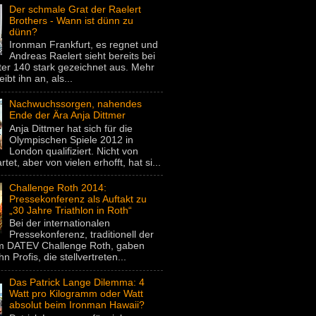
Der schmale Grat der Raelert
Brothers - Wann ist dünn zu
dünn?
Ironman Frankfurt, es regnet und
Andreas Raelert sieht bereits bei
er 140 stark gezeichnet aus. Mehr
eibt ihn an, als...
Nachwuchssorgen, nahendes
Ende der Ära Anja Dittmer
Anja Dittmer hat sich für die
Olympischen Spiele 2012 in
London qualifiziert. Nicht von
rtet, aber von vielen erhofft, hat si...
Challenge Roth 2014:
Pressekonferenz als Auftakt zu
„30 Jahre Triathlon in Roth“
Bei der internationalen
Pressekonferenz, traditionell der
um DATEV Challenge Roth, gaben
hn Profis, die stellvertreten...
Das Patrick Lange Dilemma: 4
Watt pro Kilogramm oder Watt
absolut beim Ironman Hawaii?