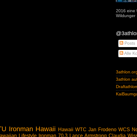
2016 eine 
Wildunger i
@3athlon
Posts
Alle K
3athlon.or
3athlon auf
Draftathlo
KaiBaumga
TU
Ironman Hawaii
Hawaii
WTC
Jan Frodeno
WCS
No
awaiian Lifestyle
Ironman 70.3
Lance Armstrong
Claudia Wis