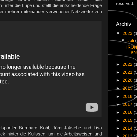
reserved.
 unter die Lupe und stellt die entscheidende Frage
er mehrer miteinander verwobener Netzwerke von
Archiv
▼
2023
(
▼
Juli
IRON
an
►
2022
(
►
2021
(
►
2020
(
►
2019
(
►
2018
(
►
2017
(
►
2016
(
►
2015
(
dsportler Bernhard Kohl, Jörg Jaksche und Lisa
►
2014
(
lick hinter die Kulissen, um die Arbeitsweisen und
►
2013
(