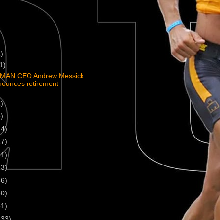
1)
(1)
MAN CEO Andrew Messick
nounces retirement
1)
5)
14)
27)
21)
13)
36)
30)
51)
233)