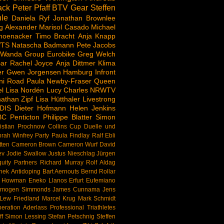
ack
Peter Pfaff
BTV
Gear
Steffen
le
Daniela Ryf
Jonathan Brownlee
g Alexander
Marisol Casado
Michael
hoenacker
Timo Bracht
Anja Knapp
TS
Natascha Badmann
Pete Jacobs
 Wanda Group
Eurobike
Greg Welch
ar
Rachel Joyce
Anja Dittmer
Klima
er
Gwen Jorgensen
Hamburg
Infront
ni Road
Paula Newby-Fraser
Queen
l
Lisa Nordén
Lucy Charles
NRWTV
athan Zipf
Lisa Hütthaler
Livestrong
DIS
Dieter Hofmann
Helen Jenkins
BC
Penticton
Philippe Blatter
Simon
istian Prochnow
Collins Cup
Duelle und
rah Winfrey
Party
Paula Findlay
Ralf Ebli
tten
Cameron Brown
Cameron Wurf
David
ev
Jodie Swallow
Justus Nieschlag
Jürgen
uity Partners
Richard Murray
Rolf Aldag
nek
Antidoping
Bart Aernouts
Bernd Rollar
d Howman
Eneko Llanos
Erfurt
Eufemiano
Imogen Simmonds
James Cunnama
Jens
Lew Friedland
Marcel Krug
Mark Schmidt
eration Aderlass
Professional Triathletes
f
Simon Lessing
Stefan Petschnig
Steffen