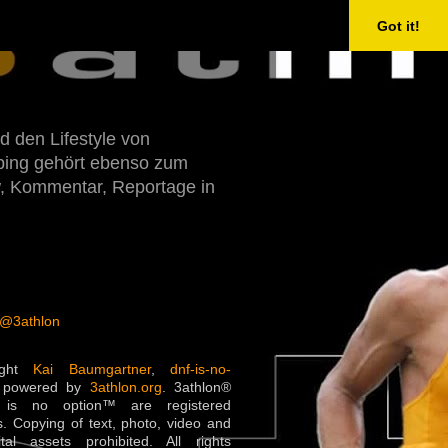
Got it!
d den Lifestyle von
Doping gehört ebenso zum
w, Kommentar, Reportage in
 @3athlon
ight
Kai Baumgartner
,
dnf-is-no-
 powered by
3athlon.org
. 3athlon®
is no option™ are registered
. Copying of text, photo, video and
ital assets prohibited. All rights