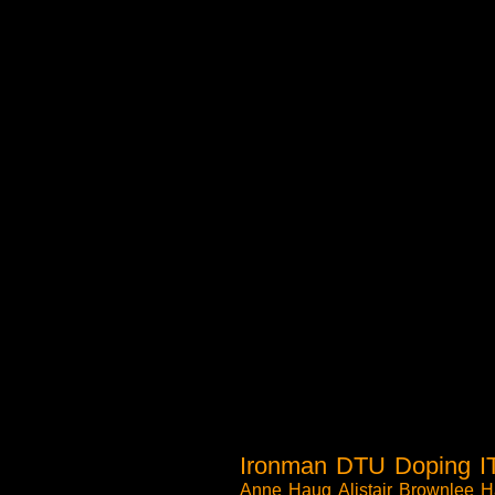
Ironman
DTU
Doping
I
Anne Haug
Alistair Brownlee
H