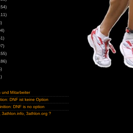
154)
111)
3)
94)
61)
97)
155)
186)
5)
1)
und Mitarbeiter
tion: DNF ist keine Option
inition: DNF is no option
 3athlon.info, 3athlon.org ?