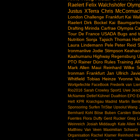
Raelert
Felix Walchshöfer
Olymp
Justus
XTerra
Chris McCormac
London
Challenge
Frankfurt
Kai Wal
Raelert
Dirk Bockel
Kai Baumgartn
Drafting
Mirinda Carfrae
Olympia
Ca
Tour De France
USADA
Bugs and t
Nutrition
Sonja Tajsich
Thomas Hell
Laura Lindemann
Pele
Peter Reid
S
Ironmanlive
Jodie Stimpson
Keahao
Kaahumanu Highway
Regensburg
U
PTO
Rainer Düro
Rules
Training
A
Mark Allen
Maui
Reinhard Wilke
S
Ironman Frankfurt
Jan Ullrich
Jav
Whitfield
Tobias Heinze
Yvonne Va
Wortgefechte
FaceBook
Frederik van Lie
Rio2016
Sarah Crowley
Sport1
Uwe Jesc
McNamee
Detlef Kühnel
Duathlon
EPO
E
Helt
KPR
Kraichgau
Madrid
Martin Bent
Sponsoring
Surfen
TriStar
Upsolut
Wang J
Bernhard Kohl
Böse Buben
Carsten Biel
Fuentes
Flora Duffy
Gerd Rucker
Greg 
Weinreich
Josiah Middaugh
Kate Allen
K
Matthieu Van Veen
Maximilian Schwetz
Organisation
Rachel Klamer
Reinhold H