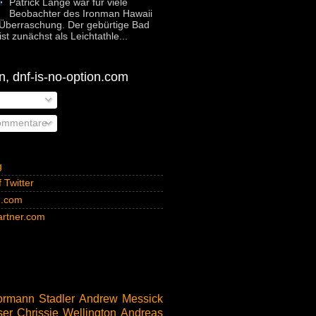
Patrick Lange war für viele
Beobachter des Ironman Hawaii
Überraschung. Der gebürtige Bad
st zunächst als Leichtathle...
, dnf-is-no-option.com
ommentare
g
 Twitter
n.com
rtner.com
rmann Stadler
Andrew Messick
ser
Chrissie Wellington
Andreas