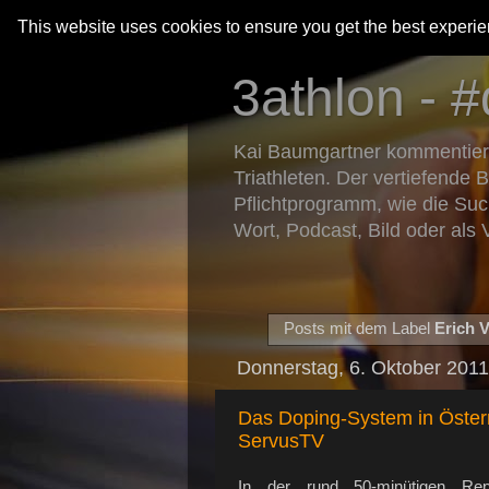
This website uses cookies to ensure you get the best experi
3athlon - #
Kai Baumgartner kommentiert 
Triathleten. Der vertiefende 
Pflichtprogramm, wie die Suc
Wort, Podcast, Bild oder als 
Posts mit dem Label
Erich 
Donnerstag, 6. Oktober 2011
Das Doping-System in Österr
ServusTV
In der rund 50-minütigen Rep