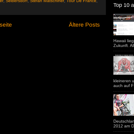
er
,
Seibersdorf
,
Stefan Matschiner
,
Tour De France
,
Top 10 al
seite
Ältere Posts
Hawaii lie
Zukunft. Al
kleineren u
auch auf F
Deutschlan
2012 am Do