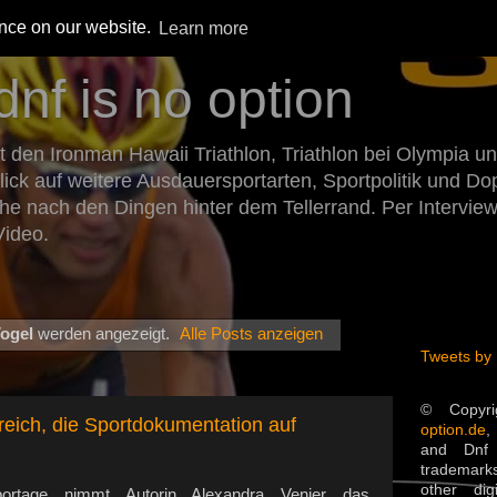
ence on our website.
Learn more
dnf is no option
den Ironman Hawaii Triathlon, Triathlon bei Olympia un
Blick auf weitere Ausdauersportarten, Sportpolitik und 
he nach den Dingen hinter dem Tellerrand. Per Intervie
Video.
Vogel
werden angezeigt.
Alle Posts anzeigen
Tweets by
© Copyr
eich, die Sportdokumentation auf
option.de
,
and Dnf 
trademarks
other dig
ortage nimmt Autorin Alexandra Venier das