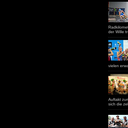
Radkilomet
der Wille tr
vielen erwa
Auftakt z
sich die ze