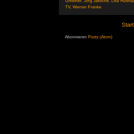
Gmeiner
,
Jörg Jaksche
,
Lisa Hütthal
TV
,
Werner Franke
Start
Abonnieren
Posts (Atom)