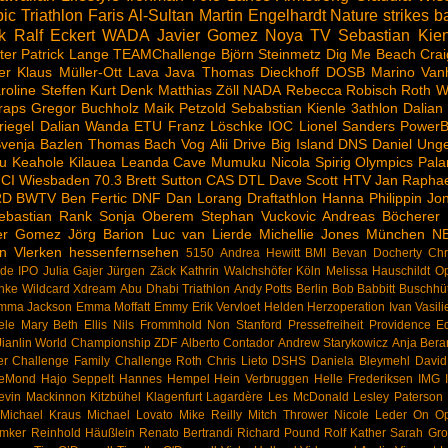
ic Triathlon
Faris Al-Sultan
Martin Engelhardt
Nature strikes b
k
Ralf Eckert
WADA
Javier Gomez Noya
TV
Sebastian Kien
ter
Patrick Lange
TEAMChallenge
Björn Steinmetz
Dig Me Beach
Crai
er
Klaus Müller-Ott
Lava Java
Thomas Dieckhoff
DOSB
Marino Van
roline Steffen
Kurt Denk
Matthias Zöll
NADA
Rebecca Robisch
Roth
W
raps
Gregor Buchholz
Maik Petzold
Sebabstian Kienle
3athlon
Dalian
riegel
Dalian Wanda
ETU
Franz Löschke
IOC
Lionel Sanders
PowerB
venja Bazlen
Thomas Bach
Vog
Alii Drive
Big Island
DNS
Daniel Ung
u
Keahole
Kilauea
Leanda Cave
Mumuku
Nicola Spirig
Olympics
Pala
CI
Wiesbaden
70.3
Brett Sutton
CAS
DTL
Dave Scott
HTV
Jan Raphae
RD
BWTV
Ben Fertic
DNF
Dan Lorang
Draftathlon
Hanna Philippin
Jon
ebastian Rank
Sonja Oberem
Stephan Vuckovic
Andreas Böcherer
ier Gomez
Jörg Barion
Luc van Lierde
Michellie Jones
München
N
n Vlerken
hessenfernsehen
5150
Andrea Hewitt
BMI
Bevan Docherty
Chr
rde
IPO
Julia Gajer
Jürgen Zäck
Kathrin Walchshöfer
Köln
Melissa Hauschildt
Op
hke
Wildcard
Xdream
Abu Dhabi Triathlon
Andy Potts
Berlin
Bob Babbitt
Buschhü
mma Jackson
Emma Moffatt
Emmy
Erik Vervloet
Helden
Herzoperation
Ivan Vasili
ele
Mary Beth Ellis
Nils Frommhold
Non Stanford
Pressefreiheit
Providence Eq
ianlin
World Championship
ZDF
Alberto Contador
Andrew Starykowicz
Anja Bera
er
Challenge Family
Challenge Roth
Chris Lieto
DSHS
Daniela Bleymehl
Davi
LeMond
Hajo Seppelt
Hannes Hempel
Hein Verbruggen
Helle Frederiksen
IMG
evin Mackinnon
Kitzbühel
Klagenfurt
Lagardère
Les McDonald
Lesley Paterson
Michael Kraus
Michael Lovato
Mike Reilly
Mitch Thrower
Nicole Leder
On
Op
emker
Reinhold Häußlein
Renato Bertrandi
Richard Pound
Rolf Kather
Sarah Grof