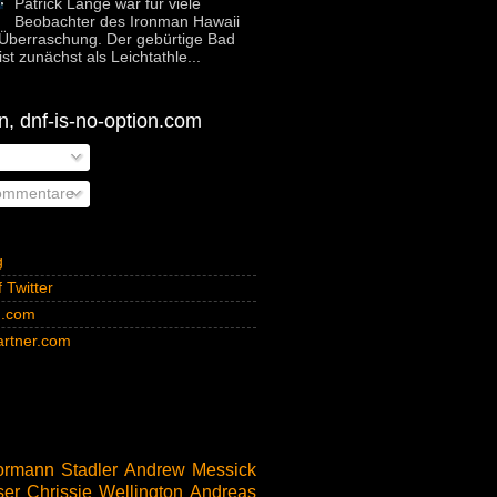
Patrick Lange war für viele
Beobachter des Ironman Hawaii
Überraschung. Der gebürtige Bad
st zunächst als Leichtathle...
, dnf-is-no-option.com
ommentare
g
 Twitter
n.com
rtner.com
rmann Stadler
Andrew Messick
ser
Chrissie Wellington
Andreas