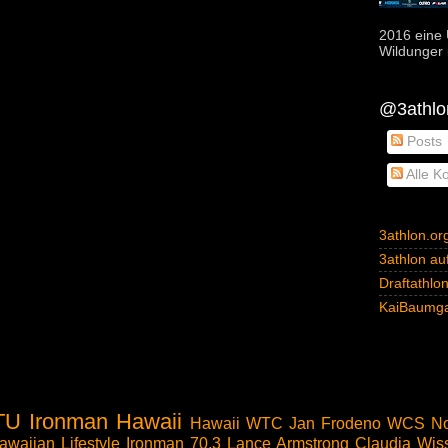
2016 eine 
Wildunger i
@3athlon
Posts
Alle K
3athlon.or
3athlon auf
Draftathlo
KaiBaumga
TU
Ironman Hawaii
Hawaii
WTC
Jan Frodeno
WCS
No
awaiian Lifestyle
Ironman 70.3
Lance Armstrong
Claudia Wis