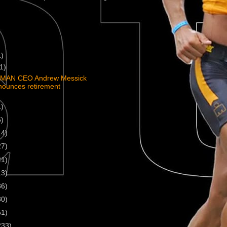
1)
(1)
MAN CEO Andrew Messick
nounces retirement
1)
5)
14)
27)
21)
13)
36)
30)
51)
233)