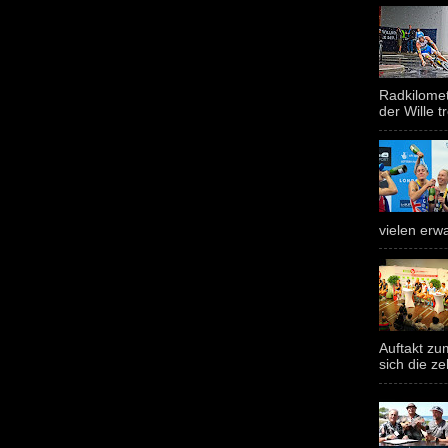
Radkilomet
der Wille tr
vielen erwa
Auftakt z
sich die ze