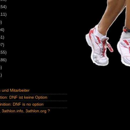
154)
111)
3)
94)
61)
97)
155)
186)
5)
1)
und Mitarbeiter
tion: DNF ist keine Option
inition: DNF is no option
 3athlon.info, 3athlon.org ?