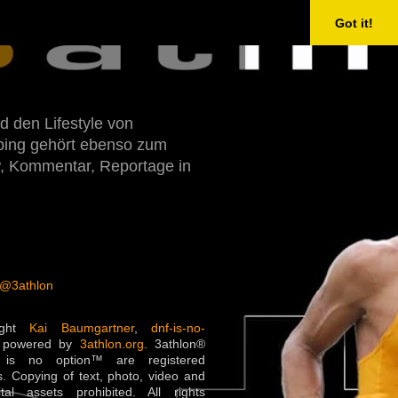
Got it!
d den Lifestyle von
Doping gehört ebenso zum
w, Kommentar, Reportage in
 @3athlon
ight
Kai Baumgartner
,
dnf-is-no-
 powered by
3athlon.org
. 3athlon®
is no option™ are registered
. Copying of text, photo, video and
ital assets prohibited. All rights