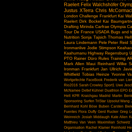
Raelert
Felix Walchshöfer
Olymp
Justus
XTerra
Chris McCormac
London
Challenge
Frankfurt
Kai Wal
Raelert
Dirk Bockel
Kai Baumgartn
Drafting
Mirinda Carfrae
Olympia
Ca
Tour De France
USADA
Bugs and t
Nutrition
Sonja Tajsich
Thomas Hell
Laura Lindemann
Pele
Peter Reid
S
Ironmanlive
Jodie Stimpson
Keahao
Kaahumanu Highway
Regensburg
U
PTO
Rainer Düro
Rules
Training
A
Mark Allen
Maui
Reinhard Wilke
S
Ironman Frankfurt
Jan Ullrich
Jav
Whitfield
Tobias Heinze
Yvonne Va
Wortgefechte
FaceBook
Frederik van Lie
Rio2016
Sarah Crowley
Sport1
Uwe Jesc
McNamee
Detlef Kühnel
Duathlon
EPO
E
Helt
KPR
Kraichgau
Madrid
Martin Bent
Sponsoring
Surfen
TriStar
Upsolut
Wang J
Bernhard Kohl
Böse Buben
Carsten Biel
Fuentes
Flora Duffy
Gerd Rucker
Greg 
Weinreich
Josiah Middaugh
Kate Allen
K
Matthieu Van Veen
Maximilian Schwetz
Organisation
Rachel Klamer
Reinhold H