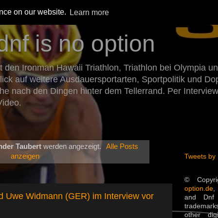
ence on our website.
Learn more
dnf is no option
den Ironman Hawaii Triathlon, Triathlon bei Olympia un
Blick auf weitere Ausdauersportarten, Sportpolitik und 
he nach den Dingen hinter dem Tellerrand. Per Intervie
Video.
nder Taubert
werden angezeigt.
Alle Posts
anzeigen
Tweets by
© Copyr
option.de
,
d Uwe Widmann (GER) im Interview vor
and Dnf 
trademarks
other dig