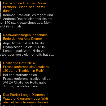
Der schmale Grat der Raelert
Brothers - Wann ist dünn zu
dünn?
Ironman Frankfurt, es regnet und
Andreas Raelert sieht bereits bei
er 140 stark gezeichnet aus. Mehr
eibt ihn an, als...
Nachwuchssorgen, nahendes
Ende der Ära Anja Dittmer
Anja Dittmer hat sich für die
Olympischen Spiele 2012 in
London qualifiziert. Nicht von
rtet, aber von vielen erhofft, hat si...
Challenge Roth 2014:
Pressekonferenz als Auftakt zu
„30 Jahre Triathlon in Roth“
Bei der internationalen
Pressekonferenz, traditionell der
um DATEV Challenge Roth, gaben
hn Profis, die stellvertreten...
Das Patrick Lange Dilemma: 4
Watt pro Kilogramm oder Watt
absolut beim Ironman Hawaii?