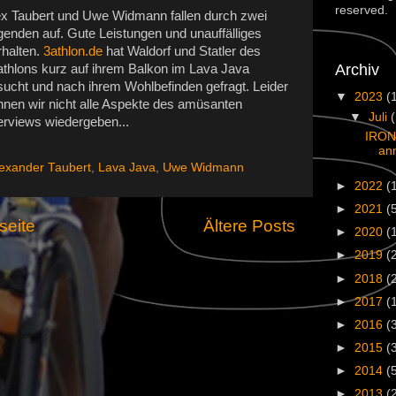
reserved.
ex Taubert und Uwe Widmann fallen durch zwei
genden auf. Gute Leistungen und unauffälliges
rhalten.
3athlon.de
hat Waldorf und Statler des
Archiv
iathlons kurz auf ihrem Balkon im Lava Java
sucht und nach ihrem Wohlbefinden gefragt. Leider
▼
2023
(
nnen wir nicht alle Aspekte des amüsanten
▼
Juli
erviews wiedergeben...
IRON
an
exander Taubert
,
Lava Java
,
Uwe Widmann
►
2022
(
►
2021
(
seite
Ältere Posts
►
2020
(
►
2019
(
►
2018
(
►
2017
(
►
2016
(
►
2015
(
►
2014
(
►
2013
(