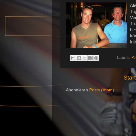
Al
Tu
Ve
Tr
be
kö
Int
Labels:
Al
Start
Abonnieren
Posts (Atom)