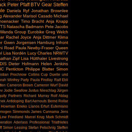
ack
Peter Pfaff
BTV
Gear
Steffen
le
Daniela Ryf
Jonathan Brownlee
g Alexander
Marisol Casado
Michael
hoenacker
Timo Bracht
Anja Knapp
TS
Natascha Badmann
Pete Jacobs
 Wanda Group
Eurobike
Greg Welch
ar
Rachel Joyce
Anja Dittmer
Klima
er
Gwen Jorgensen
Hamburg
Infront
ni Road
Paula Newby-Fraser
Queen
l
Lisa Nordén
Lucy Charles
NRWTV
athan Zipf
Lisa Hütthaler
Livestrong
DIS
Dieter Hofmann
Helen Jenkins
BC
Penticton
Philippe Blatter
Simon
istian Prochnow
Collins Cup
Duelle und
rah Winfrey
Party
Paula Findlay
Ralf Ebli
tten
Cameron Brown
Cameron Wurf
David
ev
Jodie Swallow
Justus Nieschlag
Jürgen
uity Partners
Richard Murray
Rolf Aldag
nek
Antidoping
Bart Aernouts
Bernd Rollar
d Howman
Eneko Llanos
Erfurt
Eufemiano
Imogen Simmonds
James Cunnama
Jens
Lew Friedland
Marcel Krug
Mark Schmidt
eration Aderlass
Professional Triathletes
f
Simon Lessing
Stefan Petschnig
Steffen