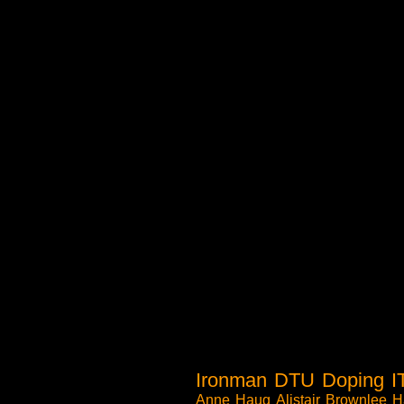
Ironman
DTU
Doping
I
Anne Haug
Alistair Brownlee
H