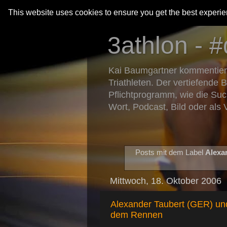
This website uses cookies to ensure you get the best experi
3athlon - #
Kai Baumgartner kommentiert 
Triathleten. Der vertiefende 
Pflichtprogramm, wie die Suc
Wort, Podcast, Bild oder als 
Posts mit dem Label
Alexa
Mittwoch, 18. Oktober 2006
Alexander Taubert (GER) un
dem Rennen