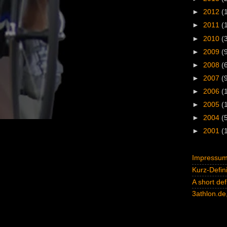
►
2012
(
►
2011
(
►
2010
(
►
2009
(
►
2008
(
►
2007
(
►
2006
(
►
2005
(
►
2004
(
►
2001
(
Impressum 
Kurz-Defini
A short def
3athlon.de,