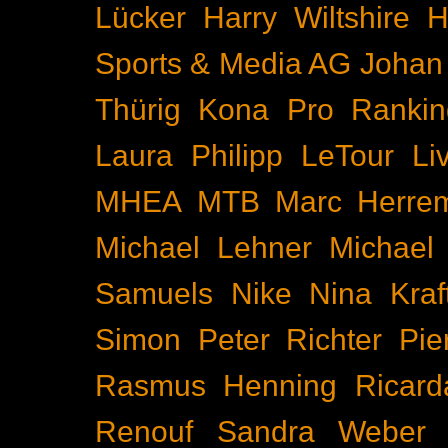
Lücker
Harry Wiltshire
H
Sports & Media AG
Johan
Thürig
Kona Pro Rankin
Laura Philipp
LeTour
Li
MHEA
MTB
Marc Herre
Michael Lehner
Michael
Samuels
Nike
Nina Kraf
Simon
Peter Richter
Pie
Rasmus Henning
Ricard
Renouf
Sandra Weber