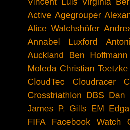
Vincent Luis
Virginia Be
Active
Agegrouper
Alexa
Alice Walchshöfer
Andrea
Annabel Luxford
Anton
Auckland
Ben Hoffmann
Moleda
Christian Toetzke
CloudTec
Cloudracer
C
Crosstriathlon
DBS
Dan 
James P. Gills
EM
Edga
FIFA
Facebook Watch