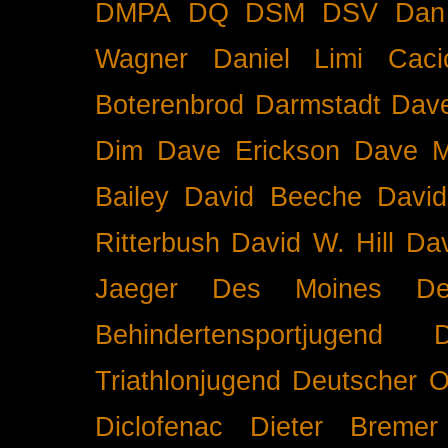
DMPA
DQ
DSM
DSV
Dan
Wagner
Daniel Limi Caci
Boterenbrod
Darmstadt
Dave
Dim
Dave Erickson
Dave Mc
Bailey
David Beeche
Davi
Ritterbush
David W. Hill
Dav
Jaeger
Des Moines
De
Behindertensportjugend
Triathlonjugend
Deutscher O
Diclofenac
Dieter Bremer