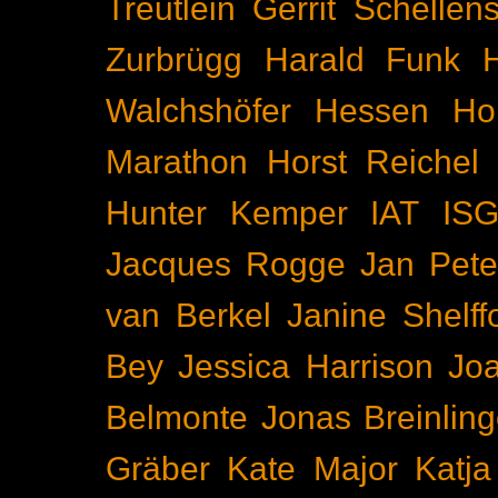
Treutlein
Gerrit Schellen
Zurbrügg
Harald Funk
Walchshöfer
Hessen
Ho
Marathon
Horst Reichel
Hunter Kemper
IAT
IS
Jacques Rogge
Jan Pete
van Berkel
Janine Shelff
Bey
Jessica Harrison
Joa
Belmonte
Jonas Breinling
Gräber
Kate Major
Katj