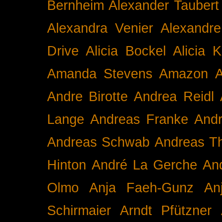
Bernheim
Alexander Taubert
Alexandra Venier
Alexandre
Drive
Alicia Bockel
Alicia 
Amanda Stevens
Amazon
A
Andre Birotte
Andrea Reidl
Lange
Andreas Franke
And
Andreas Schwab
Andreas T
Hinton
André La Gerche
An
Olmo
Anja Faeh-Gunz
An
Schirmaier
Arndt Pfützner