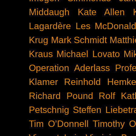
Middaugh
Kate Allen
Lagardère
Les McDonal
Krug
Mark Schmidt
Matth
Kraus
Michael Lovato
Mi
Operation Aderlass
Prof
Klamer
Reinhold Hemke
Richard Pound
Rolf Kat
Petschnig
Steffen Liebetr
Tim O’Donnell
Timothy O