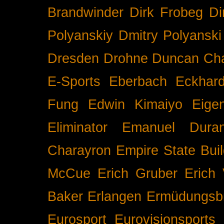
Brandwinder
Dirk Frobeg
Di
Polyanskiy
Dmitry Polyanski
Dresden
Drohne
Duncan Ch
E-Sports
Eberbach
Eckhar
Fung
Edwin Kimaiyo
Eigen
Eliminator
Emanuel Duran
Charayron
Empire State Buil
McCue
Erich Gruber
Erich 
Baker
Erlangen
Ermüdungsb
Eurosport
Eurovisionsports