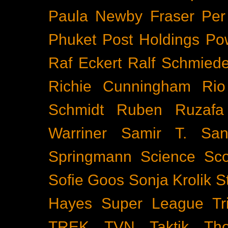
Paula Newby Fraser
Per
Phuket
Post Holdings
Po
Raf Eckert
Ralf Schmied
Richie Cunningham
Rio
Schmidt
Ruben Ruzafa
Warriner
Samir T.
San
Springmann
Science
Sco
Sofie Goos
Sonja Krolik
S
Hayes
Super League Tri
TREK
TVN
Taktik
Th