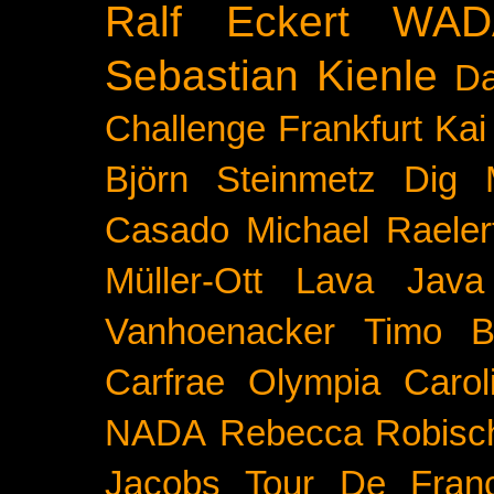
Ralf Eckert
WAD
Sebastian Kienle
Da
Challenge
Frankfurt
Kai
Björn Steinmetz
Dig 
Casado
Michael Raeler
Müller-Ott
Lava Java
Vanhoenacker
Timo B
Carfrae
Olympia
Carol
NADA
Rebecca Robisc
Jacobs
Tour De Fran