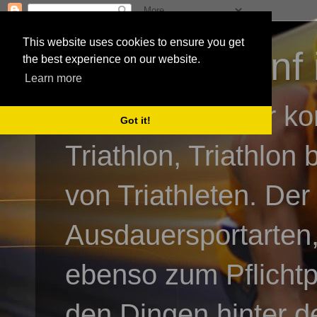
This website uses cookies to ensure you get
3athlon - #dnf 
the best experience on our website.
Learn more
Kai Baumgartner ko
Got it!
Triathlon, Triathlon
von Triathleten. Der
Ausdauersportarten,
ebenso zum Pflicht
den Dingen hinter de