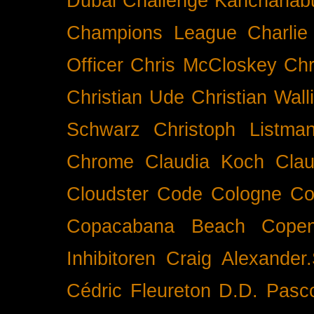
Dubai
Challenge Kanchanabu
Champions League
Charlie
Officer
Chris McCloskey
Chr
Christian Ude
Christian Wall
Schwarz
Christoph Listma
Chrome
Claudia Koch
Clau
Cloudster
Code
Cologne
Co
Copacabana Beach
Cope
Inhibitoren
Craig Alexander.
Cédric Fleureton
D.D. Pasc