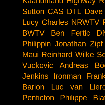
Kaahumanu Highway
R
Sutton
CAS
DTL
Dave 
Lucy Charles
NRWTV
BWTV
Ben Fertic
D
Philippin
Jonathan Zipf
Maui
Reinhard Wilke
Se
Vuckovic
Andreas Bö
Jenkins
Ironman Frank
Barion
Luc van Lier
Penticton
Philippe Blat