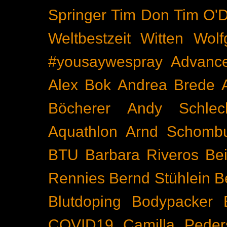
Springer
Tim Don
Tim O'D
Weltbestzeit
Witten
Wolf
#yousaywespray
Advanc
Alex Bok
Andrea Brede
Böcherer
Andy Schlec
Aquathlon
Arnd Schomb
BTU
Barbara Riveros
Bei
Rennies
Bernd Stühlein
B
Blutdoping
Bodypacker
COVID19
Camilla Peder