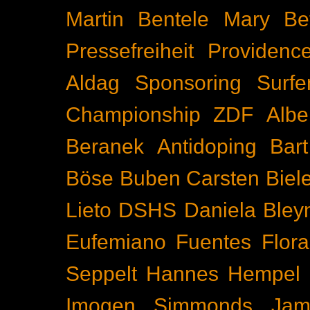
Martin Bentele
Mary Bet
Pressefreiheit
Providenc
Aldag
Sponsoring
Surfe
Championship
ZDF
Albe
Beranek
Antidoping
Bar
Böse Buben
Carsten Biel
Lieto
DSHS
Daniela Bley
Eufemiano Fuentes
Flora
Seppelt
Hannes Hempel
Imogen Simmonds
Ja