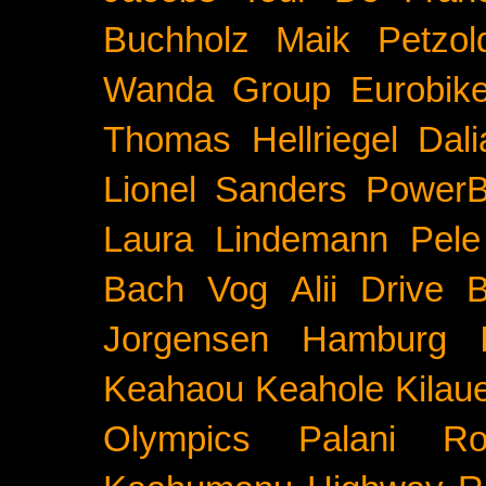
Buchholz
Maik Petzol
Wanda Group
Eurobik
Thomas Hellriegel
Dal
Lionel Sanders
PowerB
Laura Lindemann
Pele
Bach
Vog
Alii Drive
B
Jorgensen
Hamburg
Keahaou
Keahole
Kilau
Olympics
Palani Ro