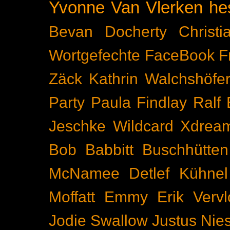
Yvonne Van Vlerken
he
Bevan Docherty
Christ
Wortgefechte
FaceBook
F
Zäck
Kathrin Walchshöfe
Party
Paula Findlay
Ralf 
Jeschke
Wildcard
Xdrea
Bob Babbitt
Buschhütten
McNamee
Detlef Kühnel
Moffatt
Emmy
Erik Vervl
Jodie Swallow
Justus Nie