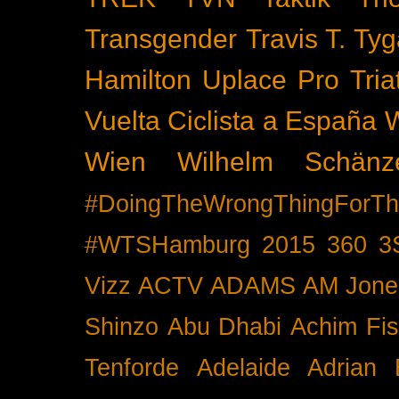
Transgender
Travis T. Tyg
Hamilton
Uplace Pro Tria
Vuelta Ciclista a España
Wien
Wilhelm Schänz
#DoingTheWrongThingForTh
#WTSHamburg
2015
360
3
Vizz
ACTV
ADAMS
AM Jone
Shinzo
Abu Dhabi
Achim Fis
Tenforde
Adelaide
Adrian 