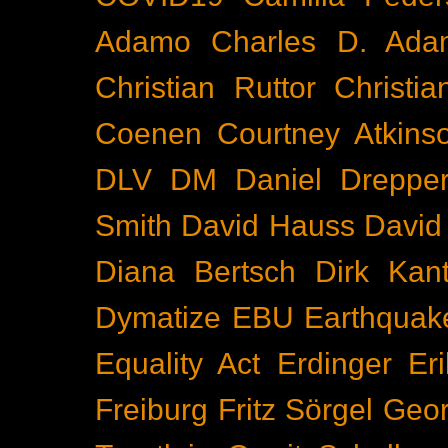
Adamo
Charles D. Ada
Christian Ruttor
Christi
Coenen
Courtney Atkins
DLV
DM
Daniel Dreppe
Smith
David Hauss
David
Diana Bertsch
Dirk Kant
Dymatize
EBU
Earthquak
Equality Act
Erdinger
Er
Freiburg
Fritz Sörgel
Geor