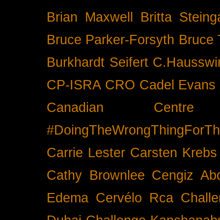
Brian Maxwell
Britta Stein
Bruce Parker-Forsyth
Bruce
Burkhardt Seifert
C.Hausswi
CP-ISRA
CRO
Cadel Evans
Canadian Cent
#DoingTheWrongThingForTh
Carrie Lester
Carsten Krebs
Cathy Brownlee
Cengiz Ab
Edema
Cervélo Rca
Chall