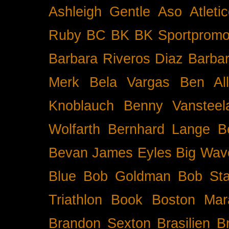
Ashleigh Gentle
Aso
Atleti
Ruby BC
BK
BK Sportpromo
Barbara Riveros Diaz
Barbar
Merk
Bela Vargas
Ben Al
Knoblauch
Benny Vansteel
Wolfarth
Bernhard Lange
B
Bevan James Eyles
Big Wav
Blue
Bob Goldman
Bob Sta
Triathlon
Book
Boston Mar
Brandon Sexton
Brasilien
B