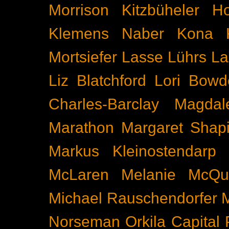
Morrison
Kitzbüheler H
Klemens Naber
Kona
Mortsiefer
Lasse Lührs
La
Liz Blatchford
Lori Bowd
Charles-Barclay
Magdal
Marathon
Margaret Shapi
Markus Kleinostendarp
McLaren
Melanie McQu
Michael Rauschendorfer
Norseman
Orkila Capital