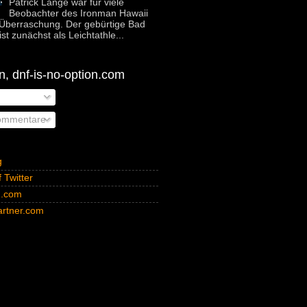
Patrick Lange war für viele
Beobachter des Ironman Hawaii
Überraschung. Der gebürtige Bad
st zunächst als Leichtathle...
, dnf-is-no-option.com
ommentare
g
 Twitter
n.com
rtner.com