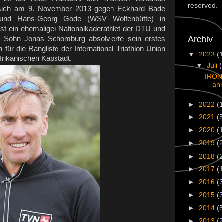
reserved.
 sich am 9. November 2013 gegen Eckhard Bade
 und Hans-Georg Gode (WSV Wolfenbütte) in
t ein ehemaliger Nationalkaderathlet der DTU und
Archiv
r. Sohn Jonas Schomburg absolvierte sein erstes
für die Rangliste der International Triathlon Union
▼
2023
(
frikanischen Kapstadt.
▼
Juli
IRON
an
►
2022
(
►
2021
(
►
2020
(
►
2019
(
►
2018
(
►
2017
(
►
2016
(
►
2015
(
►
2014
(
►
2013
(