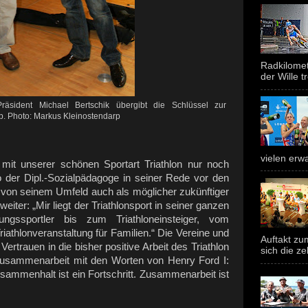
Radkilomet
der Wille tr
räsident Michael Bertschik übergibt die Schlüssel zur
b. Photo: Markus Kleinostendarp
vielen erwa
 mit unserer schönen Sportart Triathlon nur noch
o der Dipl.-Sozialpädagoge in seiner Rede vor den
r von seinem Umfeld auch als möglicher zukünftiger
eiter: „Mir liegt der Triathlonsport in seiner ganzen
gssportler bis zum Triathloneinsteiger, vom
Triathlonveranstaltung für Familien.“ Die Vereine und
Auftakt z
rtrauen in die bisher positive Arbeit des Triathlon
sich die ze
sammenarbeit mit den Worten von Henry Ford I:
sammenhalt ist ein Fortschritt. Zusammenarbeit ist