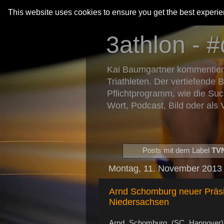
This website uses cookies to ensure you get the best experi
3athlon - #
Kai Baumgartner kommentiert 
Triathleten. Der vertiefende 
Pflichtprogramm, wie die Suc
Wort, Podcast, Bild oder als 
Posts mit dem Label
TV
Montag, 11. November 2013
Arnd Schomburg neuer Präsi
Niedersachsen
Arnd Schomburg (SC Hannover) i