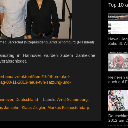
Top 10 al
Hawaii lie
fried Barkschat (Vizepräsident), Arnd Schomburg (Präsident)
Zukunft. Al
bandstag in Hannover wurden zudem zahlreiche
verabschiedet.
rband/tvn-aktuell/item/1648-protokoll-
kleineren u
auch auf F
tag-09-11-2013-neue-tvn-satzung-und-
nnover, Deutschland
Labels:
Arnd Schomburg
,
ris Jansohn
,
Klaus Ziegler
,
Markus Kleinostendarp
,
Deutschlan
2012 am Do