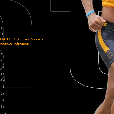
1)
(1)
MAN CEO Andrew Messick
nounces retirement
1)
5)
14)
27)
21)
13)
36)
30)
51)
233)