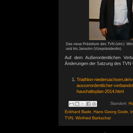
Das neue Präsidium des TVN (vlnr.): Win
und Iris Jansohn (Vizepräsidentin).
Auf dem Außerordentlichen Ver
Änderungen der Satzung des TVN 
Triathlon-niedersachsen.de/ve
ausserordentlicher-verbands
haushaltsplan-2014.html
Standort:
Ha
Eckhard Bade
,
Hans Georg Gode
,
I
TVN
,
Winfried Barkschat