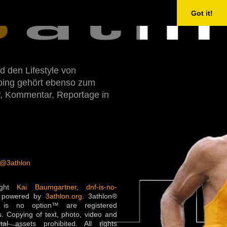
Got it!
d den Lifestyle von
Doping gehört ebenso zum
w, Kommentar, Reportage in
 @3athlon
ight
Kai Baumgartner
,
dnf-is-no-
 powered by
3athlon.org
. 3athlon®
is no option™ are registered
. Copying of text, photo, video and
ital assets prohibited. All rights