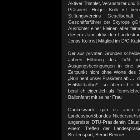
Aktiver Triathlet, Veranstalter und
Präsident Holger Kolb ist beruf
Stiftungsvereins Gesellschaf
Geschäftsführer der Skyrope gGmb
Ausrichter einer kleinen aber fei
diesem Jahr aktiv den Landeskad
Jonas Kolb ist Mitglied im D/C-Kad
Der aus privaten Gründen scheiden
Jahren Führung des TVN aus f
Ausgangsbedingungen in eine s
Zeitpunkt nicht ohne Worte des
„Nun hebt unser Präsident ab ….
Heißluftballon!“, so überreichte
beruflich eigentlich als Tennisleh
Ballonfahrt mit seiner Frau
Dankesworte gab es auch dur
Landessport5bundes Niedersachse
angereiste DTU-Präsidentin Claud
einem Treffen der Landespräsi
Breitensport, Bernd Rennies.