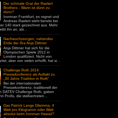
Der schmale Grat der Raelert
Brothers - Wann ist dünn zu
dünn?
Ironman Frankfurt, es regnet und
Andreas Raelert sieht bereits bei
er 140 stark gezeichnet aus. Mehr
eibt ihn an, als...
Nachwuchssorgen, nahendes
Ende der Ära Anja Dittmer
Anja Dittmer hat sich für die
Olympischen Spiele 2012 in
London qualifiziert. Nicht von
rtet, aber von vielen erhofft, hat si...
Challenge Roth 2014:
Pressekonferenz als Auftakt zu
„30 Jahre Triathlon in Roth“
Bei der internationalen
Pressekonferenz, traditionell der
um DATEV Challenge Roth, gaben
hn Profis, die stellvertreten...
Das Patrick Lange Dilemma: 4
Watt pro Kilogramm oder Watt
absolut beim Ironman Hawaii?