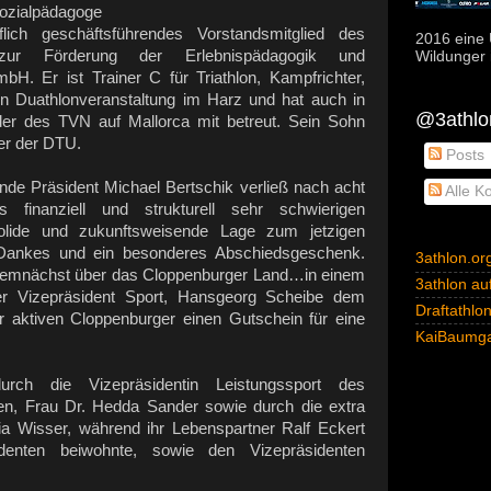
 Sozialpädagoge
lich geschäftsführendes Vorstandsmitglied des
2016 eine 
t zur Förderung der Erlebnispädagogik und
Wildunger i
H. Er ist Trainer C für Triathlon, Kampfrichter,
nen Duathlonveranstaltung im Harz und hat auch in
@3athlon
er des TVN auf Mallorca mit betreut. Sein Sohn
er der DTU.
Posts
de Präsident Michael Bertschik verließ nach acht
Alle K
inanziell und strukturell sehr schwierigen
olide und zukunftsweisende Lage zum jetzigen
 Dankes und ein besonderes Abschiedsgeschenk.
3athlon.or
 demnächst über das Cloppenburger Land…in einem
3athlon auf
 der Vizepräsident Sport, Hansgeorg Scheibe dem
Draftathlo
rer aktiven Cloppenburger einen Gutschein für eine
KaiBaumga
ch die Vizepräsidentin Leistungssport des
n, Frau Dr. Hedda Sander sowie durch die extra
ia Wisser, während ihr Lebenspartner Ralf Eckert
denten beiwohnte, sowie den Vizepräsidenten