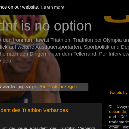
ence on our website.
Learn more
dnf is no option
den Ironman Hawaii Triathlon, Triathlon bei Olympia un
Blick auf weitere Ausdauersportarten, Sportpolitik und 
he nach den Dingen hinter dem Tellerrand. Per Intervie
Video.
N
werden angezeigt.
Alle Posts anzeigen
Tweets by
© Copyr
dent des Triathlon Verbandes
option.de
,
and Dnf 
trademarks
other dig
st der neue Präsident des Triathlon Verbands