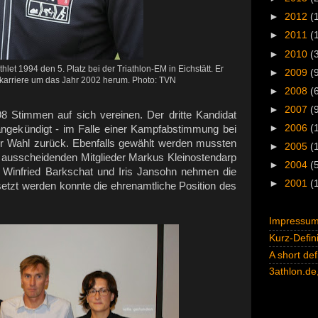
►
2012
(
►
2011
(
►
2010
(
hlet 1994 den 5. Platz bei der Triathlon-EM in Eichstätt. Er
►
2009
(
karriere um das Jahr 2002 herum. Photo: TVN
►
2008
(
►
2007
(
Stimmen auf sich vereinen. Der dritte Kandidat
►
2006
(
angekündigt - im Falle einer Kampfabstimmung bei
r Wahl zurück. Ebenfalls gewählt werden mussten
►
2005
(
e ausscheidenden Mitglieder Markus Kleinostendarp
►
2004
(
. Winfried Barkschat und Iris Jansohn nehmen die
►
2001
(
setzt werden konnte die ehrenamtliche Position des
Impressum 
Kurz-Defini
A short def
3athlon.de,