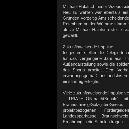
Michael Halatsch neuer Vizepräsid
Neu zu wählen war ebenfalls ein 
Gründen vorzeitig Amt scheidende
Rotenburg an der Wümme stammend
aktive Michael Halatsch stellte s
gewählt.
Zukunftsweisende Impulse
Insgesamt stellten die Delegierte
für das vergangene Jahr aus. Im 
Außendarstellung sowie die solid
des Sports arbeitet. Dem Verba
erwartungsgemäß anstandslosen
einstimmig erfolgte.
Viele zukunftsweisende Impulse ve
„ TRIATHLONmachtSchule“ mit
Braunschweig-Salzgitter-Seese
projektbezogenen Fördergel
Landessparkasse Braunschwei
Ernährung in die Schulen tragen.