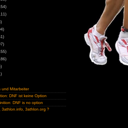
154)
111)
3)
94)
61)
97)
155)
186)
5)
1)
und Mitarbeiter
tion: DNF ist keine Option
inition: DNF is no option
 3athlon.info, 3athlon.org ?