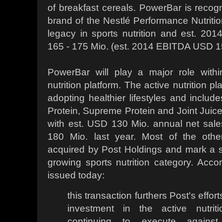
of breakfast cereals. PowerBar is recog
brand of the Nestlé Performance Nutritio
legacy in sports nutrition and est. 20
165 - 175 Mio. (est. 2014 EBITDA USD 15
PowerBar will play a major role withi
nutrition platform. The active nutrition 
adopting healthier lifestyles and includ
Protein, Supreme Protein and Joint Juice
with est. USD 130 Mio. annual net sal
180 Mio. last year. Most of the othe
acquired by Post Holdings and mark a s
growing sports nutrition category. Acco
issued today:
this transaction furthers Post's effor
investment in the active nutrit
continuing to execute against