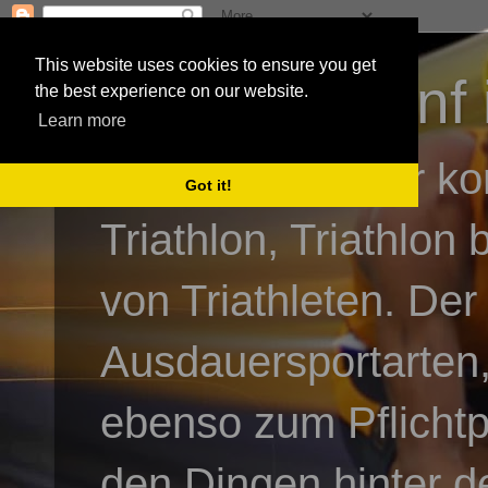
This website uses cookies to ensure you get
3athlon - #dnf 
the best experience on our website.
Learn more
Kai Baumgartner ko
Got it!
Triathlon, Triathlon
von Triathleten. Der
Ausdauersportarten,
ebenso zum Pflicht
den Dingen hinter de