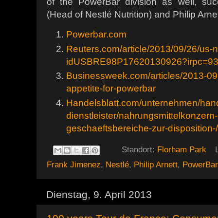
of the PowerBar division as well, su
(Head of Nestlé Nutrition) and Philip Arn
Powerbar.com
Reuters.com/article/2013/09/26/us-
idUSBRE98P17620130926?irpc=9
Businessweek.com/articles/2013-09-30
appetite-for-powerbar
Handelsblatt.com/unternehmen/hand
dienstleister/nahrungsmittelkonzern-
geschaeftsbereiche-zur-disposition
Standort:
Florham Park
Frank Jimenez
,
Nestlé
,
Philip Arnett
,
PowerBar
Dienstag, 9. April 2013