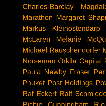
Charles-Barclay
Magdal
Marathon
Margaret Shapi
Markus Kleinostendarp
McLaren
Melanie McQu
Michael Rauschendorfer
Norseman
Orkila Capital
Paula Newby Fraser
Per
Phuket
Post Holdings
Po
Raf Eckert
Ralf Schmied
Richie Cunningham
Rio