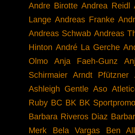
Andre Birotte
Andrea Reidl
Lange
Andreas Franke
And
Andreas Schwab
Andreas T
Hinton
André La Gerche
An
Olmo
Anja Faeh-Gunz
An
Schirmaier
Arndt Pfützner
Ashleigh Gentle
Aso
Atleti
Ruby BC
BK
BK Sportpromo
Barbara Riveros Diaz
Barbar
Merk
Bela Vargas
Ben Al