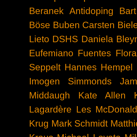
Beranek
Antidoping
Bar
Böse Buben
Carsten Biel
Lieto
DSHS
Daniela Bley
Eufemiano Fuentes
Flora
Seppelt
Hannes Hempel
Imogen Simmonds
Ja
Middaugh
Kate Allen
Lagardère
Les McDonal
Krug
Mark Schmidt
Matth