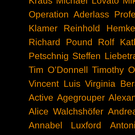
Kraus
Michael Lovato
Mi
Operation Aderlass
Prof
Klamer
Reinhold Hemke
Richard Pound
Rolf Kat
Petschnig
Steffen Liebetr
Tim O’Donnell
Timothy O
Vincent Luis
Virginia Be
Active
Agegrouper
Alexa
Alice Walchshöfer
Andrea
Annabel Luxford
Anton