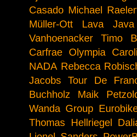
Casado
Michael Raeler
Müller-Ott
Lava Java
Vanhoenacker
Timo B
Carfrae
Olympia
Carol
NADA
Rebecca Robisc
Jacobs
Tour De Fran
Buchholz
Maik Petzol
Wanda Group
Eurobik
Thomas Hellriegel
Dal
Lionel Sanders
PowerB