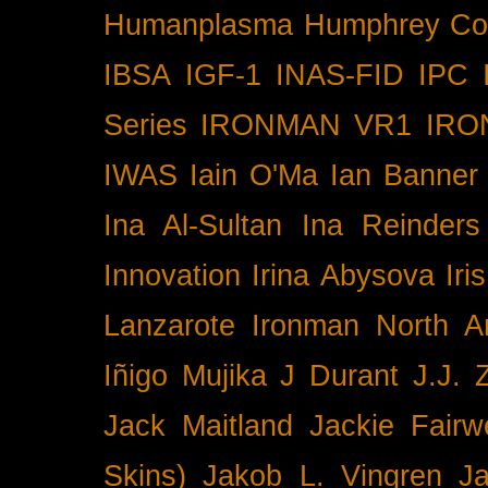
Humanplasma
Humphrey Co
IBSA
IGF-1
INAS-FID
IPC
Series
IRONMAN VR1
IRO
IWAS
Iain O'Ma
Ian Banner
Ina Al-Sultan
Ina Reinders
Innovation
Irina Abysova
Iri
Lanzarote
Ironman North A
Iñigo Mujika
J Durant
J.J. 
Jack Maitland
Jackie Fairw
Skins)
Jakob L. Vingren
J