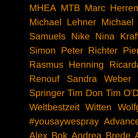
MHEA
MTB
Marc Herre
Michael Lehner
Michael
Samuels
Nike
Nina Kraf
Simon
Peter Richter
Pie
Rasmus Henning
Ricard
Renouf
Sandra Weber
Springer
Tim Don
Tim O'D
Weltbestzeit
Witten
Wolf
#yousaywespray
Advanc
Alex Bok
Andrea Brede