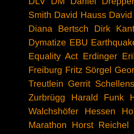
DLV
DM
Daniel Dreppe
Smith
David Hauss
David
Diana Bertsch
Dirk Kant
Dymatize
EBU
Earthquak
Equality Act
Erdinger
Er
Freiburg
Fritz Sörgel
Geor
Treutlein
Gerrit Schellen
Zurbrügg
Harald Funk
Walchshöfer
Hessen
Ho
Marathon
Horst Reichel