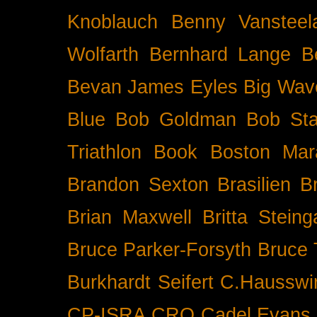
Knoblauch
Benny Vansteel
Wolfarth
Bernhard Lange
B
Bevan James Eyles
Big Wav
Blue
Bob Goldman
Bob Sta
Triathlon
Book
Boston Mar
Brandon Sexton
Brasilien
B
Brian Maxwell
Britta Stein
Bruce Parker-Forsyth
Bruce
Burkhardt Seifert
C.Hausswi
CP-ISRA
CRO
Cadel Evans