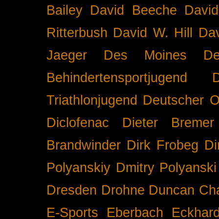
Bailey
David Beeche
Davi
Ritterbush
David W. Hill
Dav
Jaeger
Des Moines
De
Behindertensportjugend
Triathlonjugend
Deutscher O
Diclofenac
Dieter Bremer
Brandwinder
Dirk Frobeg
Di
Polyanskiy
Dmitry Polyanski
Dresden
Drohne
Duncan Ch
E-Sports
Eberbach
Eckhar