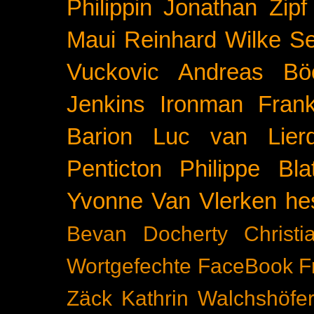
Philippin
Jonathan Zipf
Maui
Reinhard Wilke
Se
Vuckovic
Andreas Bö
Jenkins
Ironman Frank
Barion
Luc van Lier
Penticton
Philippe Blat
Yvonne Van Vlerken
he
Bevan Docherty
Christ
Wortgefechte
FaceBook
F
Zäck
Kathrin Walchshöfe