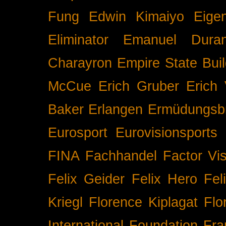
Fung
Edwin Kimaiyo
Eigen
Eliminator
Emanuel Duran
Charayron
Empire State Buil
McCue
Erich Gruber
Erich 
Baker
Erlangen
Ermüdungsb
Eurosport
Eurovisionsports
FINA
Fachhandel
Factor Vi
Felix Geider
Felix Hero
Fel
Kriegl
Florence Kiplagat
Flo
International
Foundation
Fra