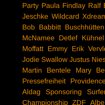
Party
Paula Findlay
Ralf 
Jeschke
Wildcard
Xdrea
Bob Babbitt
Buschhütten
McNamee
Detlef Kühnel
Moffatt
Emmy
Erik Vervl
Jodie Swallow
Justus Nie
Martin Bentele
Mary Bet
Pressefreiheit
Providenc
Aldag
Sponsoring
Surfe
Championship
ZDF
Albe