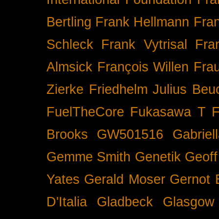
Bertling
Frank Hellmann
Fra
Schleck
Frank Vytrisal
Fra
Almsick
François Willen
Fra
Zierke
Friedhelm Julius Beu
FuelTheCore
Fukasawa T
F
Brooks
GW501516
Gabrie
Gemme Smith
Genetik
Geof
Yates
Gerald Moser
Gernot 
D'Italia
Gladbeck
Glasgow