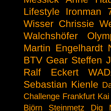
Lifestyle
Ironman 
Wisser
Chrissie We
Walchshöfer
Olym
Martin Engelhardt
BTV
Gear
Steffen 
Ralf Eckert
WAD
Sebastian Kienle
Da
Challenge
Frankfurt
Kai
Björn Steinmetz
Dig 