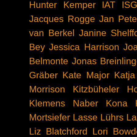
Hunter Kemper
IAT
IS
Jacques Rogge
Jan Pete
van Berkel
Janine Shelff
Bey
Jessica Harrison
Joa
Belmonte
Jonas Breinling
Gräber
Kate Major
Katj
Morrison
Kitzbüheler H
Klemens Naber
Kona
Mortsiefer
Lasse Lührs
La
Liz Blatchford
Lori Bowd