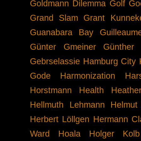
Goldmann Dilemma
Golf
Go
Grand Slam
Grant Kunnek
Guanabara Bay
Guilleaume
Günter Gmeiner
Günther 
Gebrselassie
Hamburg City 
Gode
Harmonization
Har
Horstmann
Health
Heathe
Hellmuth Lehmann
Helmut 
Herbert Löllgen
Hermann Cl
Ward
Hoala
Holger Kolb