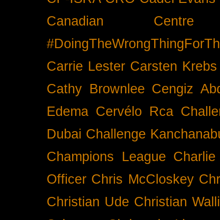
Canadian Cent
#DoingTheWrongThingForTh
Carrie Lester
Carsten Krebs
Cathy Brownlee
Cengiz Ab
Edema
Cervélo Rca
Chall
Dubai
Challenge Kanchanabu
Champions League
Charlie
Officer
Chris McCloskey
Chr
Christian Ude
Christian Wall