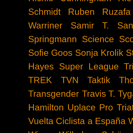
Schmidt
Ruben Ruzafa
Warriner
Samir T.
San
Springmann
Science
Sco
Sofie Goos
Sonja Krolik
S
Hayes
Super League Tri
TREK
TVN
Taktik
Th
Transgender
Travis T. Tyg
Hamilton
Uplace Pro Tria
Vuelta Ciclista a España