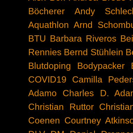
Böcherer
Andy Schlec
Aquathlon
Arnd Schomb
BTU
Barbara Riveros
Bei
Rennies
Bernd Stühlein
B
Blutdoping
Bodypacker
COVID19
Camilla Peder
Adamo
Charles D. Ada
Christian Ruttor
Christi
Coenen
Courtney Atkins