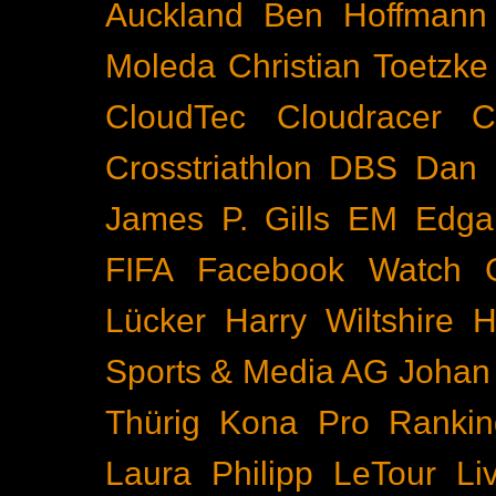
Auckland
Ben Hoffmann
Moleda
Christian Toetzke
CloudTec
Cloudracer
C
Crosstriathlon
DBS
Dan 
James P. Gills
EM
Edga
FIFA
Facebook Watch
Lücker
Harry Wiltshire
H
Sports & Media AG
Johan
Thürig
Kona Pro Rankin
Laura Philipp
LeTour
Li