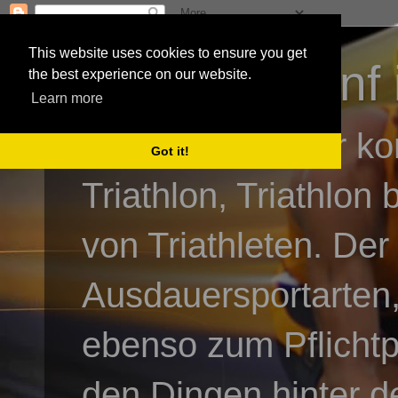
This website uses cookies to ensure you get
3athlon - #dnf 
the best experience on our website.
Learn more
Kai Baumgartner ko
Got it!
Triathlon, Triathlon
von Triathleten. Der
Ausdauersportarten,
ebenso zum Pflicht
den Dingen hinter de