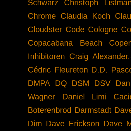
Schwarz
Christoph Listma
Chrome
Claudia Koch
Clau
Cloudster
Code
Cologne
Co
Copacabana Beach
Cope
Inhibitoren
Craig Alexander.
Cédric Fleureton
D.D. Pasc
DMPA
DQ
DSM
DSV
Dan
Wagner
Daniel Limi Caci
Boterenbrod
Darmstadt
Dave
Dim
Dave Erickson
Dave Mc