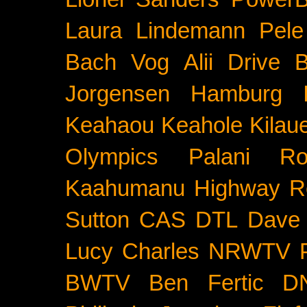
Laura Lindemann
Pele
Bach
Vog
Alii Drive
B
Jorgensen
Hamburg
Keahaou
Keahole
Kilau
Olympics
Palani Ro
Kaahumanu Highway
R
Sutton
CAS
DTL
Dave 
Lucy Charles
NRWTV
BWTV
Ben Fertic
D