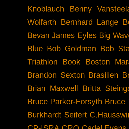
Knoblauch
Benny Vansteel
Wolfarth
Bernhard Lange
B
Bevan James Eyles
Big Wav
Blue
Bob Goldman
Bob Sta
Triathlon
Book
Boston Mar
Brandon Sexton
Brasilien
B
Brian Maxwell
Britta Stein
Bruce Parker-Forsyth
Bruce
Burkhardt Seifert
C.Hausswi
CP-ISRA
CRO
Cadel Evans