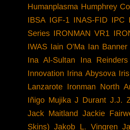
Humanplasma
Humphrey Co
IBSA
IGF-1
INAS-FID
IPC
Series
IRONMAN VR1
IRO
IWAS
Iain O'Ma
Ian Banner
Ina Al-Sultan
Ina Reinders
Innovation
Irina Abysova
Iri
Lanzarote
Ironman North A
Iñigo Mujika
J Durant
J.J. 
Jack Maitland
Jackie Fairw
Skins)
Jakob L. Vingren
J