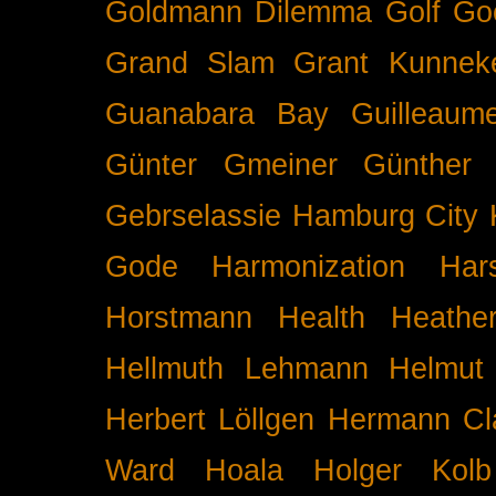
Goldmann Dilemma
Golf
Go
Grand Slam
Grant Kunnek
Guanabara Bay
Guilleaume
Günter Gmeiner
Günther 
Gebrselassie
Hamburg City 
Gode
Harmonization
Har
Horstmann
Health
Heathe
Hellmuth Lehmann
Helmut 
Herbert Löllgen
Hermann Cl
Ward
Hoala
Holger Kolb