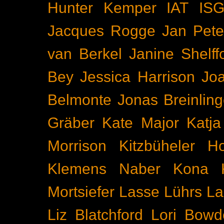
Hunter Kemper
IAT
IS
Jacques Rogge
Jan Pete
van Berkel
Janine Shelff
Bey
Jessica Harrison
Joa
Belmonte
Jonas Breinling
Gräber
Kate Major
Katj
Morrison
Kitzbüheler H
Klemens Naber
Kona
Mortsiefer
Lasse Lührs
La
Liz Blatchford
Lori Bowd