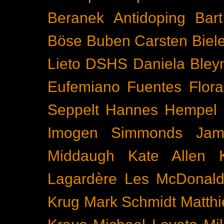
Beranek
Antidoping
Bar
Böse Buben
Carsten Biel
Lieto
DSHS
Daniela Bley
Eufemiano Fuentes
Flora
Seppelt
Hannes Hempel
Imogen Simmonds
Ja
Middaugh
Kate Allen
Lagardère
Les McDonal
Krug
Mark Schmidt
Matth