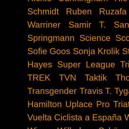
Schmidt
Ruben Ruzafa
Warriner
Samir T.
San
Springmann
Science
Sco
Sofie Goos
Sonja Krolik
S
Hayes
Super League Tri
TREK
TVN
Taktik
Th
Transgender
Travis T. Tyg
Hamilton
Uplace Pro Tria
Vuelta Ciclista a España