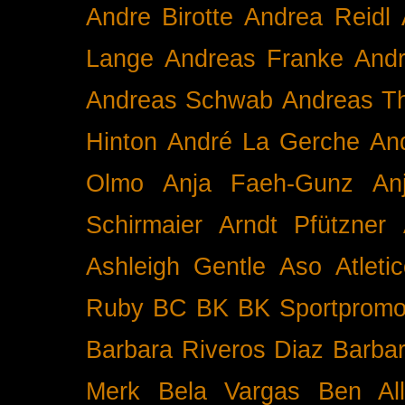
Andre Birotte
Andrea Reidl
Lange
Andreas Franke
And
Andreas Schwab
Andreas T
Hinton
André La Gerche
An
Olmo
Anja Faeh-Gunz
An
Schirmaier
Arndt Pfützner
Ashleigh Gentle
Aso
Atleti
Ruby BC
BK
BK Sportpromo
Barbara Riveros Diaz
Barbar
Merk
Bela Vargas
Ben Al