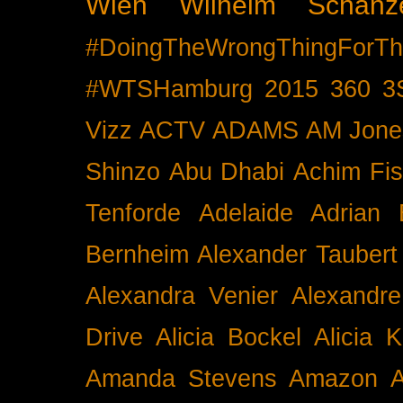
Wien
Wilhelm Schänz
#DoingTheWrongThingForTh
#WTSHamburg
2015
360
3
Vizz
ACTV
ADAMS
AM Jone
Shinzo
Abu Dhabi
Achim Fis
Tenforde
Adelaide
Adrian 
Bernheim
Alexander Taubert
Alexandra Venier
Alexandre
Drive
Alicia Bockel
Alicia 
Amanda Stevens
Amazon
A