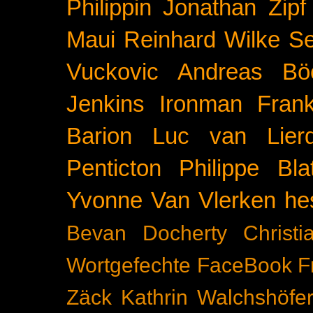
Philippin
Jonathan Zipf
Maui
Reinhard Wilke
Se
Vuckovic
Andreas Bö
Jenkins
Ironman Frank
Barion
Luc van Lier
Penticton
Philippe Blat
Yvonne Van Vlerken
he
Bevan Docherty
Christ
Wortgefechte
FaceBook
F
Zäck
Kathrin Walchshöfe