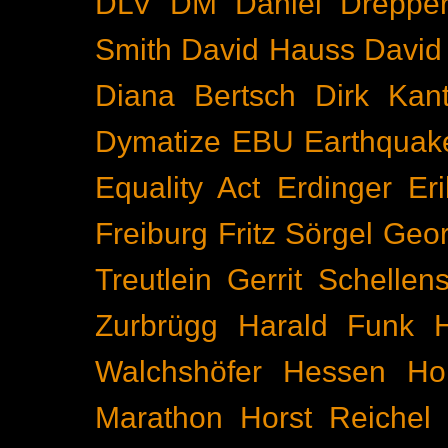
DLV
DM
Daniel Dreppe
Smith
David Hauss
David
Diana Bertsch
Dirk Kant
Dymatize
EBU
Earthquak
Equality Act
Erdinger
Er
Freiburg
Fritz Sörgel
Geor
Treutlein
Gerrit Schellen
Zurbrügg
Harald Funk
Walchshöfer
Hessen
Ho
Marathon
Horst Reichel