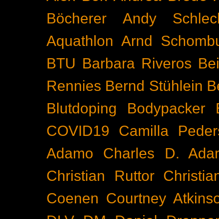
Böcherer
Andy Schlec
Aquathlon
Arnd Schomb
BTU
Barbara Riveros
Bei
Rennies
Bernd Stühlein
B
Blutdoping
Bodypacker
COVID19
Camilla Peder
Adamo
Charles D. Ada
Christian Ruttor
Christi
Coenen
Courtney Atkins