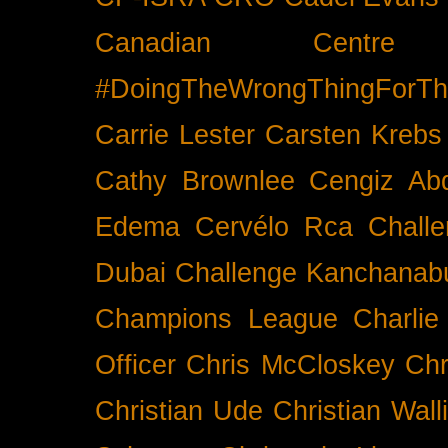
Canadian Cent
#DoingTheWrongThingForTh
Carrie Lester
Carsten Krebs
Cathy Brownlee
Cengiz Ab
Edema
Cervélo Rca
Chall
Dubai
Challenge Kanchanabu
Champions League
Charlie
Officer
Chris McCloskey
Chr
Christian Ude
Christian Wall