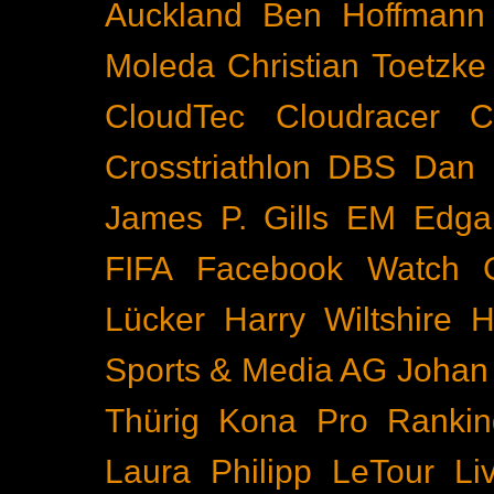
Auckland
Ben Hoffmann
Moleda
Christian Toetzke
CloudTec
Cloudracer
C
Crosstriathlon
DBS
Dan 
James P. Gills
EM
Edga
FIFA
Facebook Watch
Lücker
Harry Wiltshire
H
Sports & Media AG
Johan
Thürig
Kona Pro Rankin
Laura Philipp
LeTour
Li