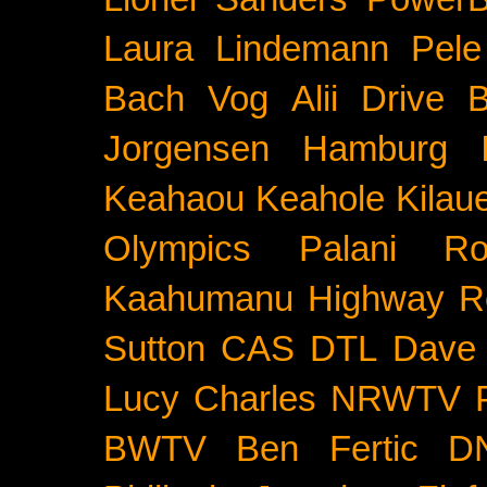
Laura Lindemann
Pele
Bach
Vog
Alii Drive
B
Jorgensen
Hamburg
Keahaou
Keahole
Kilau
Olympics
Palani Ro
Kaahumanu Highway
R
Sutton
CAS
DTL
Dave 
Lucy Charles
NRWTV
BWTV
Ben Fertic
D