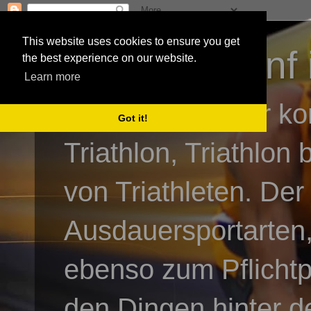
This website uses cookies to ensure you get
3athlon - #dnf 
the best experience on our website.
Learn more
Kai Baumgartner ko
Got it!
Triathlon, Triathlon
von Triathleten. Der
Ausdauersportarten,
ebenso zum Pflicht
den Dingen hinter de