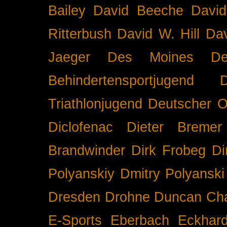
Bailey
David Beeche
Davi
Ritterbush
David W. Hill
Dav
Jaeger
Des Moines
De
Behindertensportjugend
Triathlonjugend
Deutscher O
Diclofenac
Dieter Bremer
Brandwinder
Dirk Frobeg
Di
Polyanskiy
Dmitry Polyanski
Dresden
Drohne
Duncan Ch
E-Sports
Eberbach
Eckhar