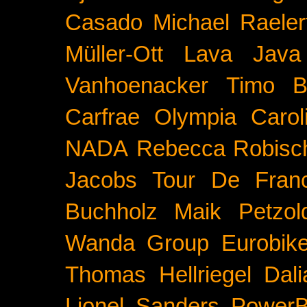
Casado
Michael Raeler
Müller-Ott
Lava Java
Vanhoenacker
Timo B
Carfrae
Olympia
Carol
NADA
Rebecca Robisc
Jacobs
Tour De Fran
Buchholz
Maik Petzol
Wanda Group
Eurobik
Thomas Hellriegel
Dal
Lionel Sanders
PowerB