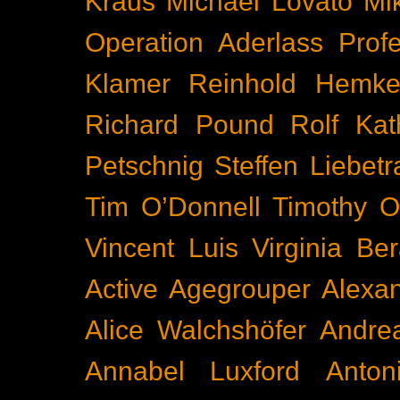
Kraus
Michael Lovato
Mi
Operation Aderlass
Prof
Klamer
Reinhold Hemke
Richard Pound
Rolf Kat
Petschnig
Steffen Liebetr
Tim O’Donnell
Timothy O
Vincent Luis
Virginia Be
Active
Agegrouper
Alexa
Alice Walchshöfer
Andrea
Annabel Luxford
Anton