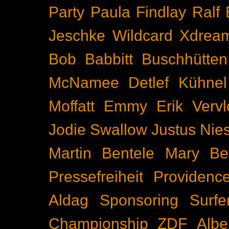
Party
Paula Findlay
Ralf 
Jeschke
Wildcard
Xdrea
Bob Babbitt
Buschhütten
McNamee
Detlef Kühnel
Moffatt
Emmy
Erik Vervl
Jodie Swallow
Justus Nie
Martin Bentele
Mary Bet
Pressefreiheit
Providenc
Aldag
Sponsoring
Surfe
Championship
ZDF
Albe