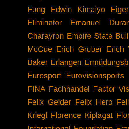
Fung
Edwin Kimaiyo
Eigen
Eliminator
Emanuel Duran
Charayron
Empire State Buil
McCue
Erich Gruber
Erich 
Baker
Erlangen
Ermüdungsb
Eurosport
Eurovisionsports
FINA
Fachhandel
Factor Vi
Felix Geider
Felix Hero
Fel
Kriegl
Florence Kiplagat
Flo
International
Foundation
Fra