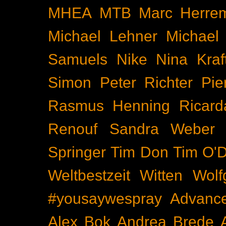
MHEA
MTB
Marc Herre
Michael Lehner
Michael
Samuels
Nike
Nina Kraf
Simon
Peter Richter
Pie
Rasmus Henning
Ricard
Renouf
Sandra Weber
Springer
Tim Don
Tim O'D
Weltbestzeit
Witten
Wolf
#yousaywespray
Advanc
Alex Bok
Andrea Brede