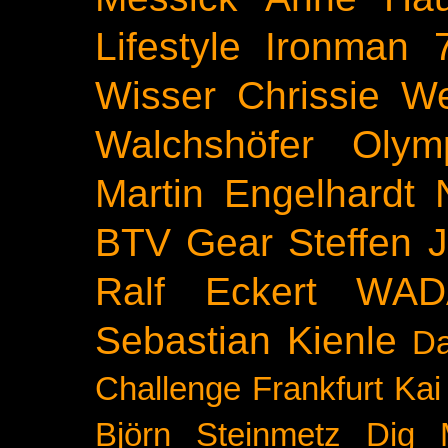
Lifestyle
Ironman 
Wisser
Chrissie We
Walchshöfer
Olym
Martin Engelhardt
BTV
Gear
Steffen 
Ralf Eckert
WAD
Sebastian Kienle
Da
Challenge
Frankfurt
Kai
Björn Steinmetz
Dig 