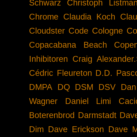
Schwarz
Christoph Listma
Chrome
Claudia Koch
Clau
Cloudster
Code
Cologne
Co
Copacabana Beach
Cope
Inhibitoren
Craig Alexander.
Cédric Fleureton
D.D. Pasc
DMPA
DQ
DSM
DSV
Dan
Wagner
Daniel Limi Caci
Boterenbrod
Darmstadt
Dave
Dim
Dave Erickson
Dave Mc