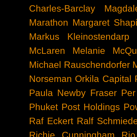
Charles-Barclay
Magdal
Marathon
Margaret Shapi
Markus Kleinostendarp
McLaren
Melanie McQu
Michael Rauschendorfer
Norseman
Orkila Capital
Paula Newby Fraser
Per
Phuket
Post Holdings
Po
Raf Eckert
Ralf Schmied
Richie Cunningham
Rio