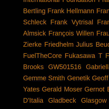
Bertling
Frank Hellmann
Fra
Schleck
Frank Vytrisal
Fra
Almsick
François Willen
Fra
Zierke
Friedhelm Julius Beu
FuelTheCore
Fukasawa T
F
Brooks
GW501516
Gabrie
Gemme Smith
Genetik
Geof
Yates
Gerald Moser
Gernot 
D'Italia
Gladbeck
Glasgow