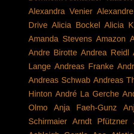
Alexandra Venier
Alexandre
Drive
Alicia Bockel
Alicia 
Amanda Stevens
Amazon
A
Andre Birotte
Andrea Reidl
Lange
Andreas Franke
And
Andreas Schwab
Andreas T
Hinton
André La Gerche
An
Olmo
Anja Faeh-Gunz
An
Schirmaier
Arndt Pfützner