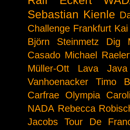
Sebastian Kienle
Da
Challenge
Frankfurt
Kai
Björn Steinmetz
Dig 
Casado
Michael Raeler
Müller-Ott
Lava Java
Vanhoenacker
Timo B
Carfrae
Olympia
Carol
NADA
Rebecca Robisc
Jacobs
Tour De Fran