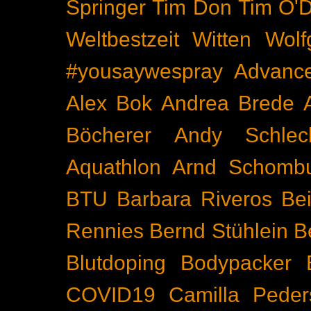
Springer
Tim Don
Tim O'D
Weltbestzeit
Witten
Wolf
#yousaywespray
Advanc
Alex Bok
Andrea Brede
Böcherer
Andy Schlec
Aquathlon
Arnd Schomb
BTU
Barbara Riveros
Bei
Rennies
Bernd Stühlein
B
Blutdoping
Bodypacker
COVID19
Camilla Peder