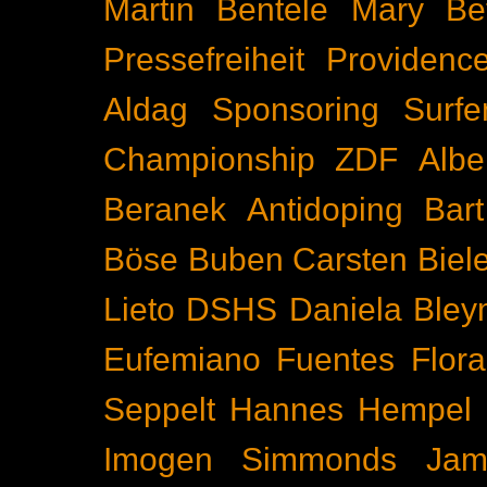
Martin Bentele
Mary Bet
Pressefreiheit
Providenc
Aldag
Sponsoring
Surfe
Championship
ZDF
Albe
Beranek
Antidoping
Bar
Böse Buben
Carsten Biel
Lieto
DSHS
Daniela Bley
Eufemiano Fuentes
Flora
Seppelt
Hannes Hempel
Imogen Simmonds
Ja