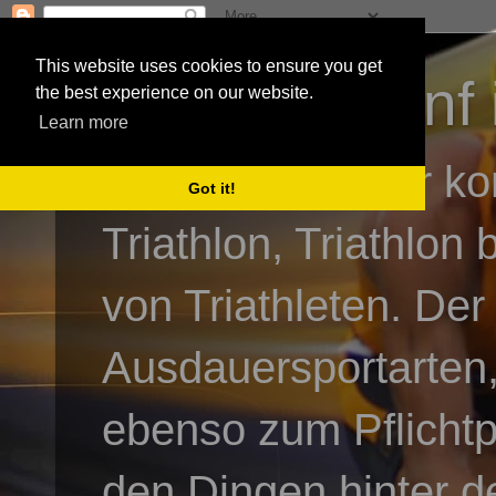
This website uses cookies to ensure you get
3athlon - #dnf 
the best experience on our website.
Learn more
Kai Baumgartner ko
Got it!
Triathlon, Triathlon
von Triathleten. Der
Ausdauersportarten,
ebenso zum Pflicht
den Dingen hinter de