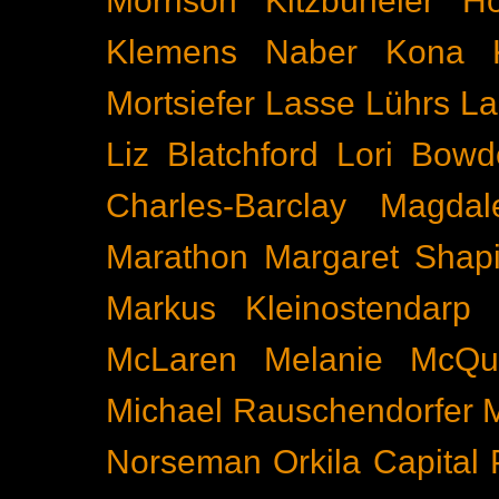
Morrison
Kitzbüheler H
Klemens Naber
Kona
Mortsiefer
Lasse Lührs
La
Liz Blatchford
Lori Bowd
Charles-Barclay
Magdal
Marathon
Margaret Shapi
Markus Kleinostendarp
McLaren
Melanie McQu
Michael Rauschendorfer
Norseman
Orkila Capital