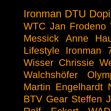
Ironman
DTU
Dopi
WTC
Jan Frodeno
Messick
Anne Ha
Lifestyle
Ironman 
Wisser
Chrissie We
Walchshöfer
Olym
Martin Engelhardt
BTV
Gear
Steffen 
Ralf Eckert
WAD