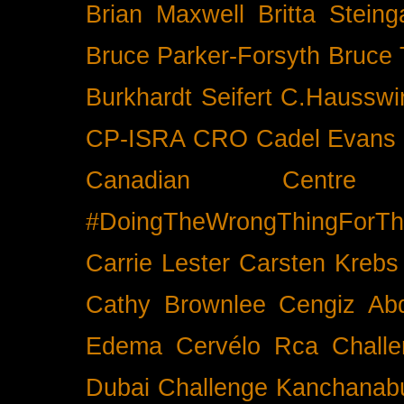
Brian Maxwell
Britta Stein
Bruce Parker-Forsyth
Bruce
Burkhardt Seifert
C.Hausswi
CP-ISRA
CRO
Cadel Evans
Canadian Cent
#DoingTheWrongThingForTh
Carrie Lester
Carsten Krebs
Cathy Brownlee
Cengiz Ab
Edema
Cervélo Rca
Chall
Dubai
Challenge Kanchanabu