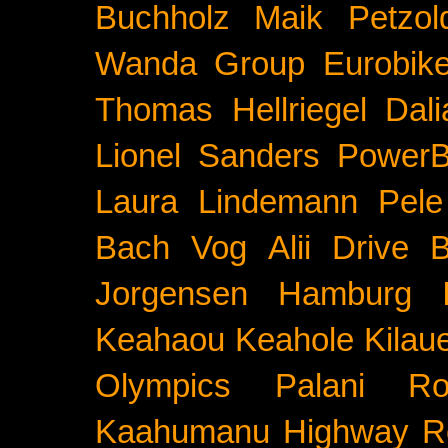
Buchholz
Maik Petzol
Wanda Group
Eurobik
Thomas Hellriegel
Dal
Lionel Sanders
PowerB
Laura Lindemann
Pele
Bach
Vog
Alii Drive
B
Jorgensen
Hamburg
Keahaou
Keahole
Kilau
Olympics
Palani Ro
Kaahumanu Highway
R