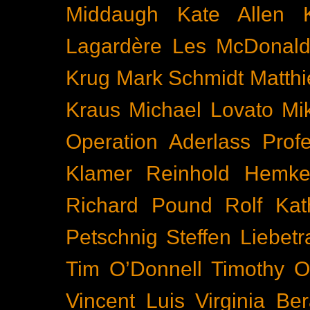
Middaugh
Kate Allen
Lagardère
Les McDonal
Krug
Mark Schmidt
Matth
Kraus
Michael Lovato
Mi
Operation Aderlass
Prof
Klamer
Reinhold Hemke
Richard Pound
Rolf Kat
Petschnig
Steffen Liebetr
Tim O’Donnell
Timothy O
Vincent Luis
Virginia Be