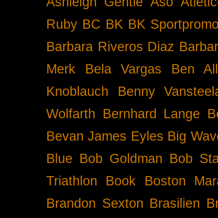
Ashleigh Gentle
Aso
Atleti
Ruby BC
BK
BK Sportpromo
Barbara Riveros Diaz
Barbar
Merk
Bela Vargas
Ben Al
Knoblauch
Benny Vansteel
Wolfarth
Bernhard Lange
B
Bevan James Eyles
Big Wav
Blue
Bob Goldman
Bob Sta
Triathlon
Book
Boston Mar
Brandon Sexton
Brasilien
B