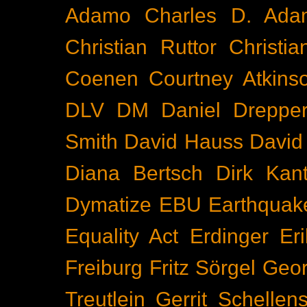
Adamo
Charles D. Ada
Christian Ruttor
Christi
Coenen
Courtney Atkins
DLV
DM
Daniel Dreppe
Smith
David Hauss
David
Diana Bertsch
Dirk Kant
Dymatize
EBU
Earthquak
Equality Act
Erdinger
Er
Freiburg
Fritz Sörgel
Geor
Treutlein
Gerrit Schellen