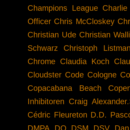
Champions League
Charlie
Officer
Chris McCloskey
Chr
Christian Ude
Christian Wall
Schwarz
Christoph Listma
Chrome
Claudia Koch
Clau
Cloudster
Code
Cologne
Co
Copacabana Beach
Cope
Inhibitoren
Craig Alexander.
Cédric Fleureton
D.D. Pasc
DMPA
DQ
DSM
DSV
Dan