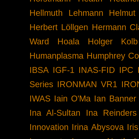
Hellmuth Lehmann
Helmut 
Herbert Löllgen
Hermann Cl
Ward
Hoala
Holger Kolb
Humanplasma
Humphrey Co
IBSA
IGF-1
INAS-FID
IPC
Series
IRONMAN VR1
IRO
IWAS
Iain O'Ma
Ian Banner
Ina Al-Sultan
Ina Reinders
Innovation
Irina Abysova
Iri