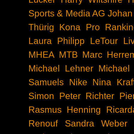
Sports & Media AG
Johan
Thürig
Kona Pro Rankin
Laura Philipp
LeTour
Li
MHEA
MTB
Marc Herre
Michael Lehner
Michael
Samuels
Nike
Nina Kraf
Simon
Peter Richter
Pie
Rasmus Henning
Ricard
Renouf
Sandra Weber