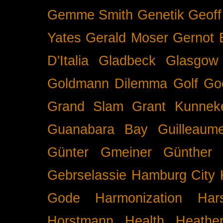
Gemme Smith
Genetik
Geof
Yates
Gerald Moser
Gernot 
D'Italia
Gladbeck
Glasgow
Goldmann Dilemma
Golf
Go
Grand Slam
Grant Kunnek
Guanabara Bay
Guilleaume
Günter Gmeiner
Günther 
Gebrselassie
Hamburg City 
Gode
Harmonization
Har
Horstmann
Health
Heathe