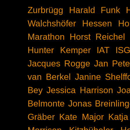
Zurbrügg
Harald Funk
Walchshöfer
Hessen
Ho
Marathon
Horst Reichel
Hunter Kemper
IAT
IS
Jacques Rogge
Jan Pete
van Berkel
Janine Shelff
Bey
Jessica Harrison
Joa
Belmonte
Jonas Breinling
Gräber
Kate Major
Katj