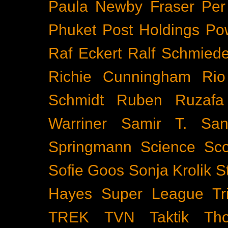
Paula Newby Fraser
Per
Phuket
Post Holdings
Po
Raf Eckert
Ralf Schmied
Richie Cunningham
Rio
Schmidt
Ruben Ruzafa
Warriner
Samir T.
San
Springmann
Science
Sco
Sofie Goos
Sonja Krolik
S
Hayes
Super League Tri
TREK
TVN
Taktik
Th