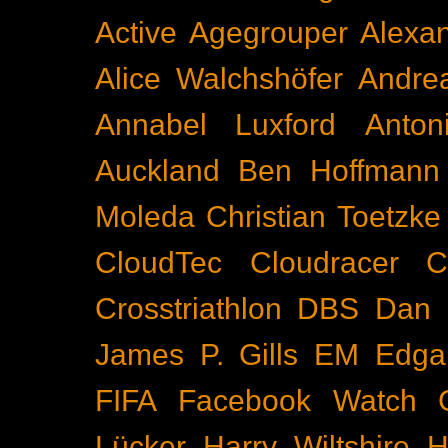
Active
Agegrouper
Alexa
Alice Walchshöfer
Andrea
Annabel Luxford
Anton
Auckland
Ben Hoffmann
Moleda
Christian Toetzke
CloudTec
Cloudracer
C
Crosstriathlon
DBS
Dan 
James P. Gills
EM
Edga
FIFA
Facebook Watch
Lücker
Harry Wiltshire
H