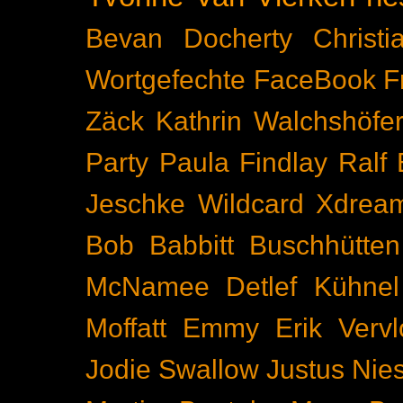
Bevan Docherty
Christ
Wortgefechte
FaceBook
F
Zäck
Kathrin Walchshöfe
Party
Paula Findlay
Ralf 
Jeschke
Wildcard
Xdrea
Bob Babbitt
Buschhütten
McNamee
Detlef Kühnel
Moffatt
Emmy
Erik Vervl
Jodie Swallow
Justus Nie