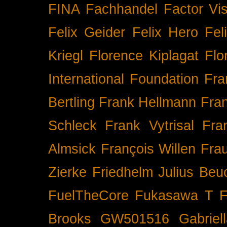
FINA
Fachhandel
Factor Vi
Felix Geider
Felix Hero
Fel
Kriegl
Florence Kiplagat
Flo
International
Foundation
Fra
Bertling
Frank Hellmann
Fra
Schleck
Frank Vytrisal
Fra
Almsick
François Willen
Fra
Zierke
Friedhelm Julius Beu
FuelTheCore
Fukasawa T
F
Brooks
GW501516
Gabrie