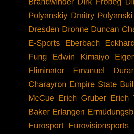
Brandwinder
Dirk Frobeg
Di
Polyanskiy
Dmitry Polyanski
Dresden
Drohne
Duncan Ch
E-Sports
Eberbach
Eckhar
Fung
Edwin Kimaiyo
Eigen
Eliminator
Emanuel Duran
Charayron
Empire State Buil
McCue
Erich Gruber
Erich 
Baker
Erlangen
Ermüdungsb
Eurosport
Eurovisionsports