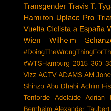
Transgender
Travis T. Tyg
Hamilton
Uplace Pro Tria
Vuelta Ciclista a España
Wien
Wilhelm Schänz
#DoingTheWrongThingForTh
#WTSHamburg
2015
360
3
Vizz
ACTV
ADAMS
AM Jone
Shinzo
Abu Dhabi
Achim Fis
Tenforde
Adelaide
Adrian 
Bernheim
Alexander Taubert