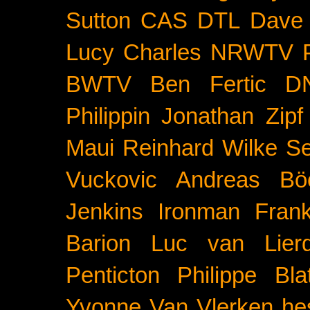
Sutton
CAS
DTL
Dave 
Lucy Charles
NRWTV
BWTV
Ben Fertic
D
Philippin
Jonathan Zipf
Maui
Reinhard Wilke
Se
Vuckovic
Andreas Bö
Jenkins
Ironman Frank
Barion
Luc van Lier
Penticton
Philippe Blat
Yvonne Van Vlerken
he