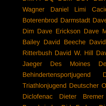
Wagner
Daniel Limi Caci
Boterenbrod
Darmstadt
Dave
Dim
Dave Erickson
Dave Mc
Bailey
David Beeche
Davi
Ritterbush
David W. Hill
Dav
Jaeger
Des Moines
De
Behindertensportjugend
Triathlonjugend
Deutscher O
Diclofenac
Dieter Bremer