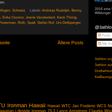
ben.
2016 eine 
fingen, Schweiz
Labels:
Andreas Rudolph
,
Benny
Wildunger i
n
,
Erika Csomor
,
Joerie Vansteelant
,
Karin Thürig
,
Powerman
,
Roth
,
Spalt
,
Stefan Ruf
,
Urs Dellsperger
,
@3athlon
Posts
seite
Ältere Posts
Alle K
3athlon.or
3athlon auf
Draftathlo
KaiBaumga
TU
Ironman Hawaii
Hawaii
WTC
Jan Frodeno
WCS
No
awaiian Lifestyle
Ironman 70.3
Lance Armstrong
Claudia Wis