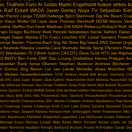
ic Triathlon
Faris Al-Sultan
Martin Engelhardt
Nature strikes b
k
Ralf Eckert
WADA
Javier Gomez Noya
TV
Sebastian Kien
ter
Patrick Lange
TEAMChallenge
Björn Steinmetz
Dig Me Beach
Crai
er
Klaus Müller-Ott
Lava Java
Thomas Dieckhoff
DOSB
Marino Van
roline Steffen
Kurt Denk
Matthias Zöll
NADA
Rebecca Robisch
Roth
W
raps
Gregor Buchholz
Maik Petzold
Sebabstian Kienle
3athlon
Dalian
riegel
Dalian Wanda
ETU
Franz Löschke
IOC
Lionel Sanders
PowerB
venja Bazlen
Thomas Bach
Vog
Alii Drive
Big Island
DNS
Daniel Ung
u
Keahole
Kilauea
Leanda Cave
Mumuku
Nicola Spirig
Olympics
Pala
CI
Wiesbaden
70.3
Brett Sutton
CAS
DTL
Dave Scott
HTV
Jan Raphae
RD
BWTV
Ben Fertic
DNF
Dan Lorang
Draftathlon
Hanna Philippin
Jon
ebastian Rank
Sonja Oberem
Stephan Vuckovic
Andreas Böcherer
ier Gomez
Jörg Barion
Luc van Lierde
Michellie Jones
München
N
n Vlerken
hessenfernsehen
5150
Andrea Hewitt
BMI
Bevan Docherty
Chr
rde
IPO
Julia Gajer
Jürgen Zäck
Kathrin Walchshöfer
Köln
Melissa Hauschildt
Op
hke
Wildcard
Xdream
Abu Dhabi Triathlon
Andy Potts
Berlin
Bob Babbitt
Buschhü
mma Jackson
Emma Moffatt
Emmy
Erik Vervloet
Helden
Herzoperation
Ivan Vasili
ele
Mary Beth Ellis
Nils Frommhold
Non Stanford
Pressefreiheit
Providence Eq
ianlin
World Championship
ZDF
Alberto Contador
Andrew Starykowicz
Anja Bera
er
Challenge Family
Challenge Roth
Chris Lieto
DSHS
Daniela Bleymehl
Davi
LeMond
Hajo Seppelt
Hannes Hempel
Hein Verbruggen
Helle Frederiksen
IMG
evin Mackinnon
Kitzbühel
Klagenfurt
Lagardère
Les McDonald
Lesley Paterson
Michael Kraus
Michael Lovato
Mike Reilly
Mitch Thrower
Nicole Leder
On
Op
emker
Reinhold Häußlein
Renato Bertrandi
Richard Pound
Rolf Kather
Sarah Grof