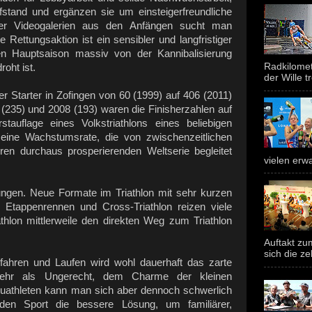
fstand und ergänzen sie um einsteigerfreundliche
der Videogalerien aus den Anfängen sucht man
e Rettungsaktion ist ein sensibler und langfristiger
n Hauptsaison massiv von der Kannibalisierung
Radkilomet
oht ist.
der Wille tr
er Starter in Zofingen von 60 (1999) auf 406 (2011)
 (235) und 2008 (193) waren die Finisherzahlen auf
tauflage eines Volkstriathlons eines beliebigen
eine Wachstumsrate, die von zwischenzeitlichen
ren durchaus prosperierenden Weltserie begleitet
vielen erwa
ngen. Neue Formate im Triathlon mit sehr kurzen
 Etappenrennen und Cross-Triathlon reizen viele
athlon mittlerweile den direkten Weg zum Triathlon
Auftakt z
sich die ze
fahren und Laufen wird wohl dauerhaft das zarte
 mehr als Ungerecht, dem Charme der kleinen
athleten kann man sich aber dennoch schwerlich
r den Sport die bessere Lösung, um familiärer,