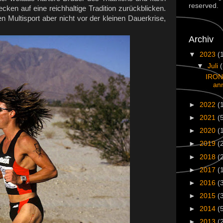
reserved.
cken auf eine reichhaltige Tradition zurückblicken.
en Multisport aber nicht vor der kleinen Dauerkrise,
Archiv
▼
2023
(
▼
Juli
IRON
an
►
2022
(
►
2021
(
►
2020
(
►
2019
(
►
2018
(
►
2017
(
►
2016
(
►
2015
(
►
2014
(
►
2013
(