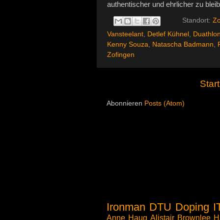
authentischer und ehrlicher zu blei
Standort:
Zo
Vansteelant
,
Detlef Kühnel
,
Duathlo
Kenny Souza
,
Natascha Badmann
,
Zofingen
Start
Abonnieren
Posts (Atom)
Ironman
DTU
Doping
I
Anne Haug
Alistair Brownlee
H