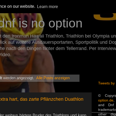
ence on our website.
Learn more
dnf is no option
den Ironman Hawaii Triathlon, Triathlon bei Olympia un
Blick auf weitere Ausdauersportarten, Sportpolitik und 
he nach den Dingen hinter dem Tellerrand. Per Intervie
Video.
lt
werden angezeigt.
Alle Posts anzeigen
Tweets by
© Copyr
xtra hart, das zarte Pflänzchen Duathlon
option.de
,
and Dnf 
trademarks
other dig
 der weitaus härtere Bruder des Triathlons und kann