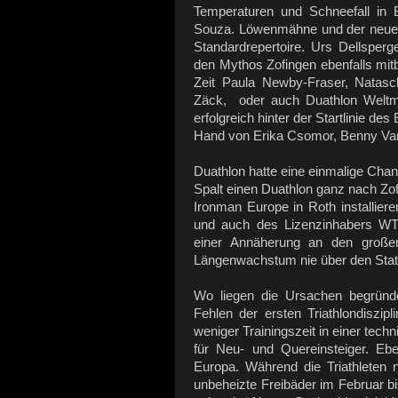
Temperaturen und Schneefall in 
Souza. Löwenmähne und der neues
Standardrepertoire. Urs Dellsper
den Mythos Zofingen ebenfalls mitb
Zeit Paula Newby-Fraser, Natasc
Zäck, oder auch Duathlon Weltme
erfolgreich hinter der Startlinie de
Hand von Erika Csomor, Benny Vans
Duathlon hatte eine einmalige Chanc
Spalt einen Duathlon ganz nach Zof
Ironman Europe in Roth installiere
und auch des Lizenzinhabers WT
einer Annäherung an den große
Längenwachstum nie über den Sta
Wo liegen die Ursachen begründ
Fehlen der ersten Triathlondiszi
weniger Trainingszeit in einer tech
für Neu- und Quereinsteiger. Ebe
Europa. Während die Triathleten
unbeheizte Freibäder im Februar bis