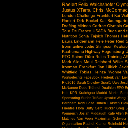
Raelert
Felix Walchshöfer
Olymp
Justus
XTerra
Chris McCormac
London
Challenge
Frankfurt
Kai Wal
Raelert
Dirk Bockel
Kai Baumgartn
Drafting
Mirinda Carfrae
Olympia
Ca
Tour De France
USADA
Bugs and t
Nutrition
Sonja Tajsich
Thomas Hell
Laura Lindemann
Pele
Peter Reid
S
Ironmanlive
Jodie Stimpson
Keahao
Kaahumanu Highway
Regensburg
U
PTO
Rainer Düro
Rules
Training
A
Mark Allen
Maui
Reinhard Wilke
S
Ironman Frankfurt
Jan Ullrich
Jav
Whitfield
Tobias Heinze
Yvonne Va
Wortgefechte
FaceBook
Frederik van Lie
Rio2016
Sarah Crowley
Sport1
Uwe Jesc
McNamee
Detlef Kühnel
Duathlon
EPO
E
Helt
KPR
Kraichgau
Madrid
Martin Bent
Sponsoring
Surfen
TriStar
Upsolut
Wang J
Bernhard Kohl
Böse Buben
Carsten Biel
Fuentes
Flora Duffy
Gerd Rucker
Greg 
Weinreich
Josiah Middaugh
Kate Allen
K
Matthieu Van Veen
Maximilian Schwetz
Organisation
Rachel Klamer
Reinhold H