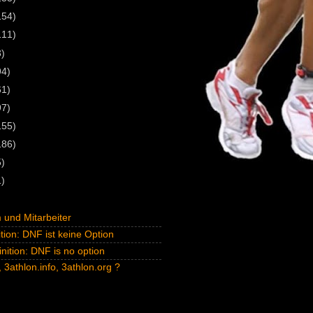
154)
111)
3)
94)
61)
97)
155)
186)
5)
1)
und Mitarbeiter
tion: DNF ist keine Option
inition: DNF is no option
 3athlon.info, 3athlon.org ?