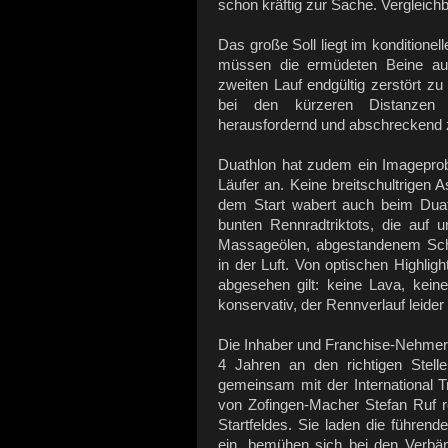
schon kräftig zur Sache. Vergleich
Das große Soll liegt im konditionel
müssen die ermüdeten Beine au
zweiten Lauf endgültig zerstört z
bei den kürzeren Distanzen 
herausfordernd und abschreckend 
Duathlon hat zudem ein Imageprob
Läufer an. Keine breitschultrigen A
dem Start wabert auch beim Dua
bunten Rennradtriktots, die auf 
Massageölen, abgestandenem Schw
in der Luft. Von optischen Highlig
abgesehen gilt: keine Lava, kein
konservativ, der Rennverlauf leider
Die Inhaber und Franchise-Nehmer
4 Jahren an den richtigen Stell
gemeinsam mit der International T
von Zofingen-Macher Stefan Ruf re
Startfeldes. Sie laden die führen
ein, bemühen sich bei den Verbän