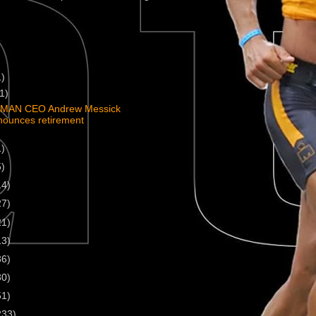
1)
(1)
MAN CEO Andrew Messick
nounces retirement
1)
5)
14)
27)
21)
13)
36)
30)
51)
233)