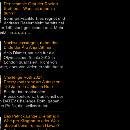
Der schmale Grat der Raelert
Brothers - Wann ist dünn zu
dünn?
Ironman Frankfurt, es regnet und
Andreas Raelert sieht bereits bei
er 140 stark gezeichnet aus. Mehr
eibt ihn an, als...
Nachwuchssorgen, nahendes
Ende der Ära Anja Dittmer
Anja Dittmer hat sich für die
Olympischen Spiele 2012 in
London qualifiziert. Nicht von
rtet, aber von vielen erhofft, hat si...
Challenge Roth 2014:
Pressekonferenz als Auftakt zu
„30 Jahre Triathlon in Roth“
Bei der internationalen
Pressekonferenz, traditionell der
um DATEV Challenge Roth, gaben
hn Profis, die stellvertreten...
Das Patrick Lange Dilemma: 4
Watt pro Kilogramm oder Watt
absolut beim Ironman Hawaii?