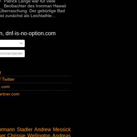
Patrick Lange war für viele
Beobachter des Ironman Hawaii
Überraschung. Der gebürtige Bad
st zunächst als Leichtathle...
, dnf-is-no-option.com
ommentare
g
 Twitter
n.com
rtner.com
rmann Stadler
Andrew Messick
ser
Chrissie Wellington
Andreas