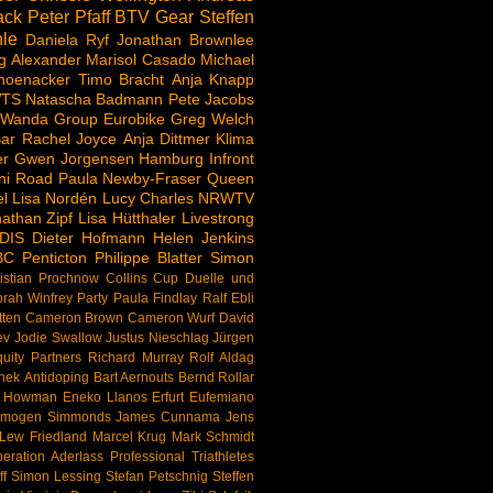
ack
Peter Pfaff
BTV
Gear
Steffen
le
Daniela Ryf
Jonathan Brownlee
g Alexander
Marisol Casado
Michael
hoenacker
Timo Bracht
Anja Knapp
TS
Natascha Badmann
Pete Jacobs
 Wanda Group
Eurobike
Greg Welch
ar
Rachel Joyce
Anja Dittmer
Klima
er
Gwen Jorgensen
Hamburg
Infront
ni Road
Paula Newby-Fraser
Queen
l
Lisa Nordén
Lucy Charles
NRWTV
athan Zipf
Lisa Hütthaler
Livestrong
DIS
Dieter Hofmann
Helen Jenkins
BC
Penticton
Philippe Blatter
Simon
istian Prochnow
Collins Cup
Duelle und
rah Winfrey
Party
Paula Findlay
Ralf Ebli
tten
Cameron Brown
Cameron Wurf
David
ev
Jodie Swallow
Justus Nieschlag
Jürgen
uity Partners
Richard Murray
Rolf Aldag
nek
Antidoping
Bart Aernouts
Bernd Rollar
d Howman
Eneko Llanos
Erfurt
Eufemiano
Imogen Simmonds
James Cunnama
Jens
Lew Friedland
Marcel Krug
Mark Schmidt
eration Aderlass
Professional Triathletes
f
Simon Lessing
Stefan Petschnig
Steffen