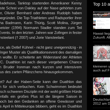
Badehose, Tanktop startenden Amerikaner Kenny
Top 10 al
te Schrei von Oakley auf der Nase gehörten zum
ger, Olivier Bernhard oder Andreas Rudolph haben
egründet. Die Top-Triathleten und Radsportler ihrer
ha Badmann, Karin Thürig, Scott Molina, Jürgen
ister (1994) Normann Stadler standen zum Teil
s Events. In den letzten Jahren war Zofingen in fester
Hawaii lie
Zukunft. Al
teelant († 2007) und Jorie Vansteelant.
e, als Detlef Kühnel - nicht ganz uneigennützig - in
inger Muster als Qualifikationsevent des damaligen
n wollte. Er scheiterte am Widerstand der Athleten
C. Duathlon ist nach dieser vergebenen Chance
kleineren u
n Bruder Ironman nach kurzen und intensivem
auch auf F
tus des zarten Pflänzchens hinausgekommen.
et? Auf der Haben-Seite kann der Duathlon das
plin für sich verbuchen. Kein Schwimmen bedeutet
nisch schweren Disziplin mit der wohl größten Hürde
nfalls ein großes Plus ist die längere Saison in
Deutschlan
 noch bei den Gedanken an offene Gewässer und
2012 am Do
 April in Mitteleuropa bibbern, geht es im Duathlon