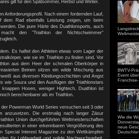
bares gilt für den Spätsommer, Herbst und Winter.
len Anforderungsprofil. Nach einem fordernden Lauf,
f dem Rad ebenfalls Leistung zeigen, um beim
u werden. Die pure Härte des Duathlonsports, auch
Langstreck
macht den "Triathlon der Nichtschwimmer"
Weltmeiste
zugleich.
lem. Es haftet den Athleten etwas vom Lager der
stralkörper, wie sie im Triathlon zu finden sind. Vor
thlon aus dem Heer der schmalen Oberkörper in
unrasierten Beinen sitzen ein wilde Mischung aus
BWTV-Präsi
Event über
eiß aus diversen Kleidungsschichten und Angst
Franchise-
hts wie Souza und den Ausflügen der Triathlonstars
e knappen Hosen, weniger Hightech. Duathlon ist
 noch berechenbarer als im Triathlon.
 der Powerman World Series versuchen seit 3 oder
en anzusetzen. Die erstmalig nach langer Zäsur
Wie die Wo
riathlon Union durchgeführten Weltmeisterschaften
Donnerstag
sultierten in einer erkennbaren Vergrößerung des
neue Gesc
den Special Interest Magazine zu den Wettkämpfen
Deutschland
den für Lobbyarbeit und solide Nachwuchsarbeit,