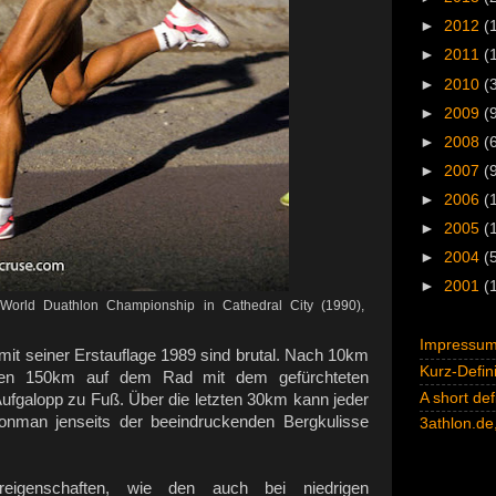
►
2012
(
►
2011
(
►
2010
(
►
2009
(
►
2008
(
►
2007
(
►
2006
(
►
2005
(
►
2004
(
►
2001
(
rld Duathlon Championship in Cathedral City (1990),
Impressum 
mit seiner Erstauflage 1989 sind brutal. Nach 10km
Kurz-Defini
olgen 150km auf dem Rad mit dem gefürchteten
A short def
fgalopp zu Fuß. Über die letzten 30km kann jeder
ronman jenseits der beeindruckenden Bergkulisse
3athlon.de,
reigenschaften, wie den auch bei niedrigen