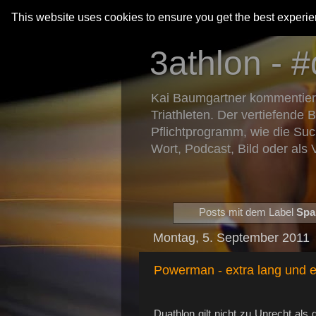
This website uses cookies to ensure you get the best experi
3athlon - #
Kai Baumgartner kommentiert 
Triathleten. Der vertiefende 
Pflichtprogramm, wie die Suc
Wort, Podcast, Bild oder als 
Posts mit dem Label
Spa
Montag, 5. September 2011
Powerman - extra lang und e
Duathlon gilt nicht zu Unrecht als