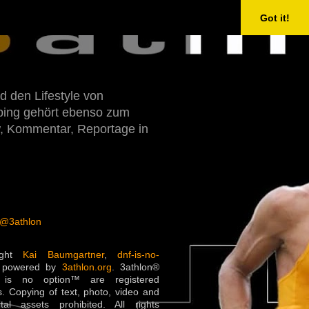
Got it!
d den Lifestyle von
Doping gehört ebenso zum
w, Kommentar, Reportage in
 @3athlon
ight
Kai Baumgartner
,
dnf-is-no-
 powered by
3athlon.org
. 3athlon®
is no option™ are registered
. Copying of text, photo, video and
ital assets prohibited. All rights