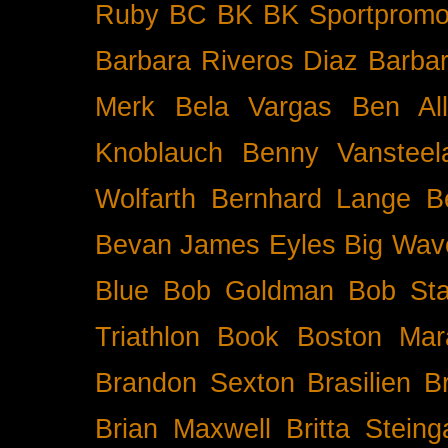
Ruby BC
BK
BK Sportpromo
Barbara Riveros Diaz
Barbar
Merk
Bela Vargas
Ben Al
Knoblauch
Benny Vansteel
Wolfarth
Bernhard Lange
B
Bevan James Eyles
Big Wav
Blue
Bob Goldman
Bob Sta
Triathlon
Book
Boston Mar
Brandon Sexton
Brasilien
B
Brian Maxwell
Britta Stein