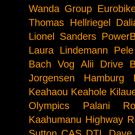
Wanda Group
Eurobik
Thomas Hellriegel
Dal
Lionel Sanders
PowerB
Laura Lindemann
Pele
Bach
Vog
Alii Drive
B
Jorgensen
Hamburg
Keahaou
Keahole
Kilau
Olympics
Palani Ro
Kaahumanu Highway
R
Sutton
CAS
DTL
Dave 