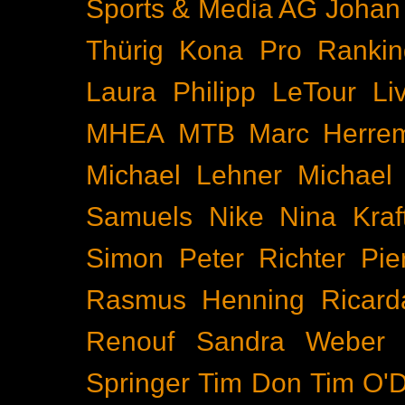
Sports & Media AG
Johan
Thürig
Kona Pro Rankin
Laura Philipp
LeTour
Li
MHEA
MTB
Marc Herre
Michael Lehner
Michael
Samuels
Nike
Nina Kraf
Simon
Peter Richter
Pie
Rasmus Henning
Ricard
Renouf
Sandra Weber
Springer
Tim Don
Tim O'D