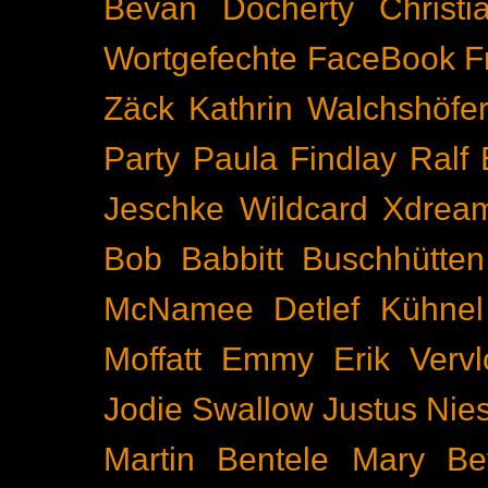
Bevan Docherty
Christ
Wortgefechte
FaceBook
F
Zäck
Kathrin Walchshöfe
Party
Paula Findlay
Ralf 
Jeschke
Wildcard
Xdrea
Bob Babbitt
Buschhütten
McNamee
Detlef Kühnel
Moffatt
Emmy
Erik Vervl
Jodie Swallow
Justus Nie
Martin Bentele
Mary Bet