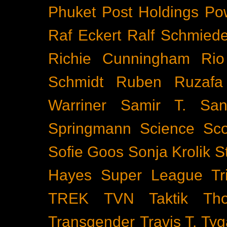
Phuket
Post Holdings
Po
Raf Eckert
Ralf Schmied
Richie Cunningham
Rio
Schmidt
Ruben Ruzafa
Warriner
Samir T.
San
Springmann
Science
Sco
Sofie Goos
Sonja Krolik
S
Hayes
Super League Tri
TREK
TVN
Taktik
Th
Transgender
Travis T. Tyg