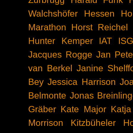
Walchshöfer
Hessen
Ho
Marathon
Horst Reichel
Hunter Kemper
IAT
IS
Jacques Rogge
Jan Pete
van Berkel
Janine Shelff
Bey
Jessica Harrison
Joa
Belmonte
Jonas Breinling
Gräber
Kate Major
Katj
Morrison
Kitzbüheler H