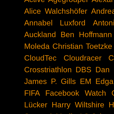
Alice Walchshöfer
Andrea
Annabel Luxford
Anton
Auckland
Ben Hoffmann
Moleda
Christian Toetzke
CloudTec
Cloudracer
C
Crosstriathlon
DBS
Dan 
James P. Gills
EM
Edga
FIFA
Facebook Watch
Lücker
Harry Wiltshire
H