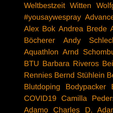
Weltbestzeit
Witten
Wolf
#yousaywespray
Advanc
Alex Bok
Andrea Brede
Böcherer
Andy Schlec
Aquathlon
Arnd Schomb
BTU
Barbara Riveros
Bei
Rennies
Bernd Stühlein
B
Blutdoping
Bodypacker
COVID19
Camilla Peder
Adamo
Charles D. Ada