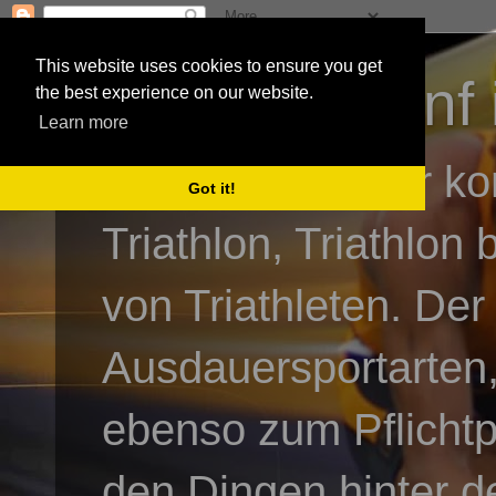
This website uses cookies to ensure you get
3athlon - #dnf 
the best experience on our website.
Learn more
Kai Baumgartner ko
Got it!
Triathlon, Triathlon
von Triathleten. Der
Ausdauersportarten,
ebenso zum Pflicht
den Dingen hinter de