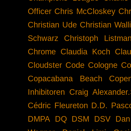
Officer
Chris McCloskey
Chr
Christian Ude
Christian Wall
Schwarz
Christoph Listma
Chrome
Claudia Koch
Clau
Cloudster
Code
Cologne
Co
Copacabana Beach
Cope
Inhibitoren
Craig Alexander.
Cédric Fleureton
D.D. Pasc
DMPA
DQ
DSM
DSV
Dan