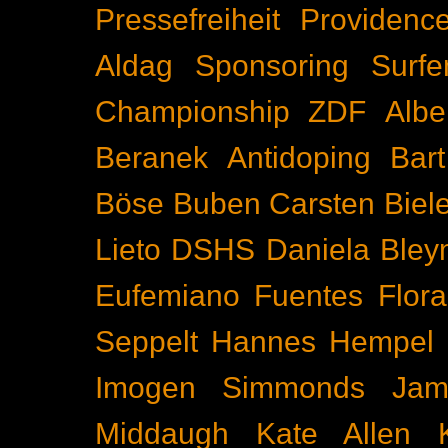
Pressefreiheit
Providenc
Aldag
Sponsoring
Surfe
Championship
ZDF
Albe
Beranek
Antidoping
Bar
Böse Buben
Carsten Biel
Lieto
DSHS
Daniela Bley
Eufemiano Fuentes
Flora
Seppelt
Hannes Hempel
Imogen Simmonds
Ja
Middaugh
Kate Allen