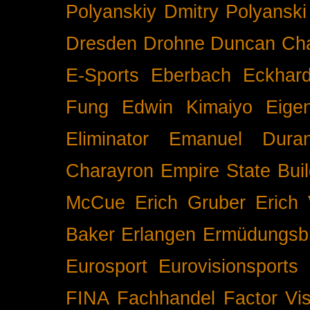
Polyanskiy
Dmitry Polyanski
Dresden
Drohne
Duncan Ch
E-Sports
Eberbach
Eckhar
Fung
Edwin Kimaiyo
Eigen
Eliminator
Emanuel Duran
Charayron
Empire State Buil
McCue
Erich Gruber
Erich 
Baker
Erlangen
Ermüdungsb
Eurosport
Eurovisionsports
FINA
Fachhandel
Factor Vi