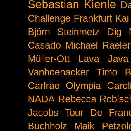
Sebastian Kienle
Da
Challenge
Frankfurt
Kai
Björn Steinmetz
Dig 
Casado
Michael Raeler
Müller-Ott
Lava Java
Vanhoenacker
Timo B
Carfrae
Olympia
Carol
NADA
Rebecca Robisc
Jacobs
Tour De Fran
Buchholz
Maik Petzol