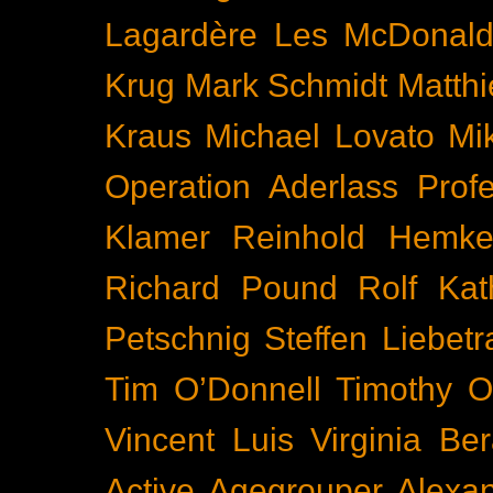
Lagardère
Les McDonal
Krug
Mark Schmidt
Matth
Kraus
Michael Lovato
Mi
Operation Aderlass
Prof
Klamer
Reinhold Hemke
Richard Pound
Rolf Kat
Petschnig
Steffen Liebetr
Tim O’Donnell
Timothy O
Vincent Luis
Virginia Be
Active
Agegrouper
Alexa