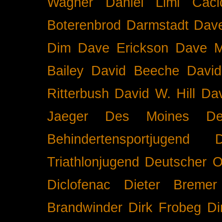
Wagner
Daniel Limi Caci
Boterenbrod
Darmstadt
Dave
Dim
Dave Erickson
Dave Mc
Bailey
David Beeche
Davi
Ritterbush
David W. Hill
Dav
Jaeger
Des Moines
De
Behindertensportjugend
Triathlonjugend
Deutscher O
Diclofenac
Dieter Bremer
Brandwinder
Dirk Frobeg
Di