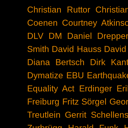
Christian Ruttor
Christi
Coenen
Courtney Atkins
DLV
DM
Daniel Dreppe
Smith
David Hauss
David
Diana Bertsch
Dirk Kant
Dymatize
EBU
Earthquak
Equality Act
Erdinger
Er
Freiburg
Fritz Sörgel
Geor
Treutlein
Gerrit Schellen
Zurbrügg
Harald Funk