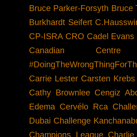
Bruce Parker-Forsyth
Bruce
Burkhardt Seifert
C.Hausswi
CP-ISRA
CRO
Cadel Evans
Canadian Cent
#DoingTheWrongThingForTh
Carrie Lester
Carsten Krebs
Cathy Brownlee
Cengiz Ab
Edema
Cervélo Rca
Chall
Dubai
Challenge Kanchanabu
Champions League
Charlie