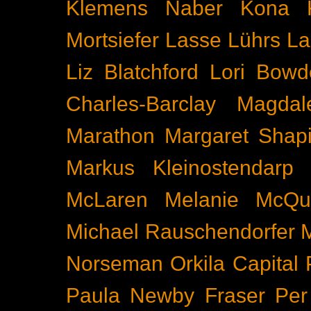
Klemens Naber
Kona
Mortsiefer
Lasse Lührs
La
Liz Blatchford
Lori Bowd
Charles-Barclay
Magdal
Marathon
Margaret Shapi
Markus Kleinostendarp
McLaren
Melanie McQu
Michael Rauschendorfer
Norseman
Orkila Capital
Paula Newby Fraser
Per