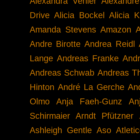
Alexandra Venier
Alexandre
Drive
Alicia Bockel
Alicia 
Amanda Stevens
Amazon
A
Andre Birotte
Andrea Reidl
Lange
Andreas Franke
And
Andreas Schwab
Andreas T
Hinton
André La Gerche
An
Olmo
Anja Faeh-Gunz
An
Schirmaier
Arndt Pfützner
Ashleigh Gentle
Aso
Atleti