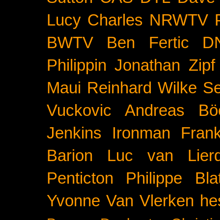
Lucy Charles
NRWTV
BWTV
Ben Fertic
D
Philippin
Jonathan Zipf
Maui
Reinhard Wilke
Se
Vuckovic
Andreas Bö
Jenkins
Ironman Frank
Barion
Luc van Lier
Penticton
Philippe Blat
Yvonne Van Vlerken
he