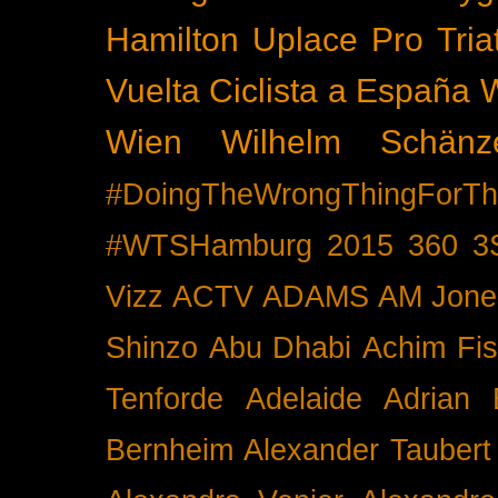
Hamilton
Uplace Pro Tria
Vuelta Ciclista a España
Wien
Wilhelm Schänz
#DoingTheWrongThingForTh
#WTSHamburg
2015
360
3
Vizz
ACTV
ADAMS
AM Jone
Shinzo
Abu Dhabi
Achim Fis
Tenforde
Adelaide
Adrian 
Bernheim
Alexander Taubert