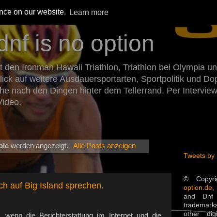
ence on our website.
Learn more
dnf is no option
den Ironman Hawaii Triathlon, Triathlon bei Olympia un
Blick auf weitere Ausdauersportarten, Sportpolitik und 
he nach den Dingen hinter dem Tellerrand. Per Intervie
Video.
ole
werden angezeigt.
Alle Posts anzeigen
Tweets by
© Copyr
ch auf Big Island sprechen.
option.de
,
and Dnf 
trademarks
other dig
wenn die Berichterstattung im Internet und die