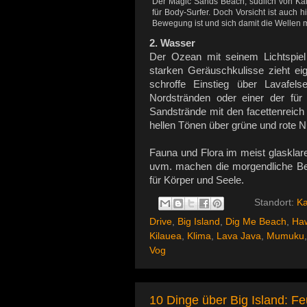
Der Magic Sands Beach, südlich von Kail
für Body-Surfer. Doch Vorsicht ist auch
Bewegung ist und sich damit die Wellen m
2. Wasser
Der Ozean mit seinem Lichtspie
starken Geräuschkulisse zieht ei
schroffe Einstieg über Lavafe
Nordstränden oder einer der für
Sandstrände mit den facettenreic
hellen Tönen über grüne und rote 
Fauna und Flora im meist glaskla
uvm. machen die morgendliche B
für Körper und Seele.
Standort:
Ka
Drive
,
Big Island
,
Dig Me Beach
,
Haw
Kilauea
,
Klima
,
Lava Java
,
Mumuku
Vog
10 Dinge über Big Island: Fe