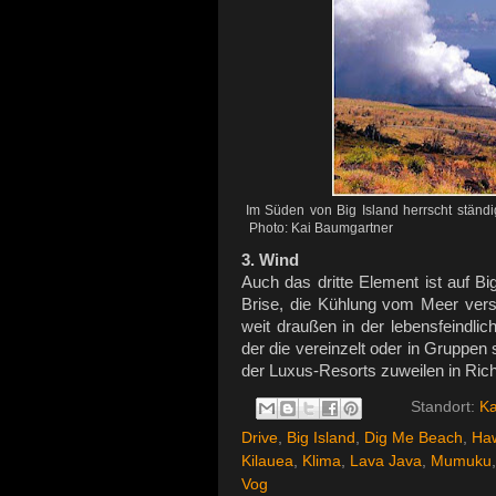
Im Süden von Big Island herrscht ständi
Photo: Kai Baumgartner
3. Wind
Auch das dritte Element ist auf Bi
Brise, die Kühlung vom Meer versp
weit draußen in der lebensfeind
der die vereinzelt oder in Grupp
der Luxus-Resorts zuweilen in Ric
Standort:
Ka
Drive
,
Big Island
,
Dig Me Beach
,
Haw
Kilauea
,
Klima
,
Lava Java
,
Mumuku
Vog