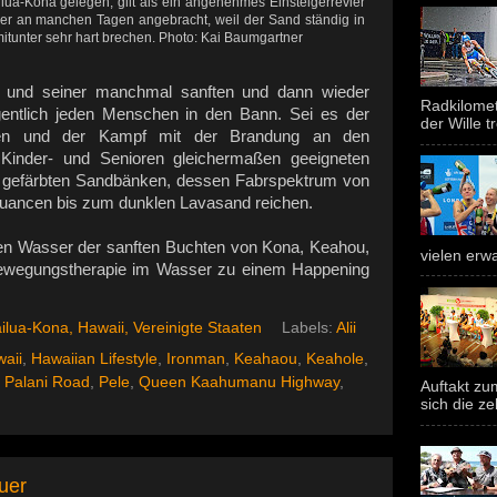
ua-Kona gelegen, gilt als ein angenehmes Einsteigerrevier
 hier an manchen Tagen angebracht, weil der Sand ständig in
itunter sehr hart brechen. Photo: Kai Baumgartner
l und seiner manchmal sanften und dann wieder
Radkilomet
gentlich jeden Menschen in den Bann. Sei es der
der Wille tr
lsen und der Kampf mit der Brandung an den
 Kinder- und Senioren gleichermaßen geeigneten
h gefärbten Sandbänken, dessen Fabrspektrum von
Nuancen bis zum dunklen Lavasand reichen.
ren Wasser der sanften Buchten von Kona, Keahou,
vielen erwa
ewegungstherapie im Wasser zu einem Happening
ilua-Kona, Hawaii, Vereinigte Staaten
Labels:
Alii
aii
,
Hawaiian Lifestyle
,
Ironman
,
Keahaou
,
Keahole
,
,
Palani Road
,
Pele
,
Queen Kaahumanu Highway
,
Auftakt z
sich die ze
uer