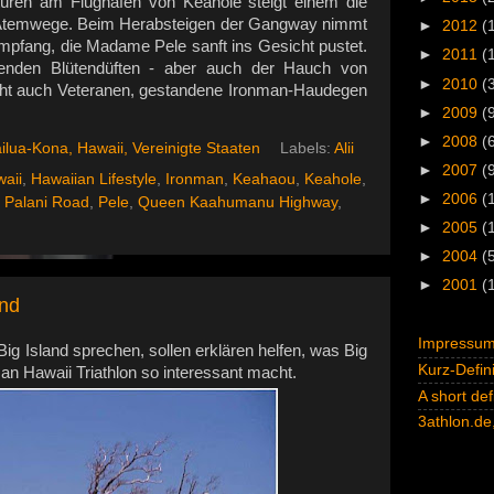
üren am Flughafen von Keahole steigt einem die
d Atemwege. Beim Herabsteigen der Gangway nimmt
►
2012
(
mpfang, die Madame Pele sanft ins Gesicht pustet.
►
2011
(
enden Blütendüften - aber auch der Hauch von
►
2010
(
eht auch Veteranen, gestandene Ironman-Haudegen
►
2009
(
►
2008
(
ilua-Kona, Hawaii, Vereinigte Staaten
Labels:
Alii
►
2007
(
aii
,
Hawaiian Lifestyle
,
Ironman
,
Keahaou
,
Keahole
,
►
2006
(
,
Palani Road
,
Pele
,
Queen Kaahumanu Highway
,
►
2005
(
►
2004
(
►
2001
(
ind
Impressum 
Big Island sprechen, sollen erklären helfen, was Big
Kurz-Defini
an Hawaii Triathlon so interessant macht.
A short def
3athlon.de,