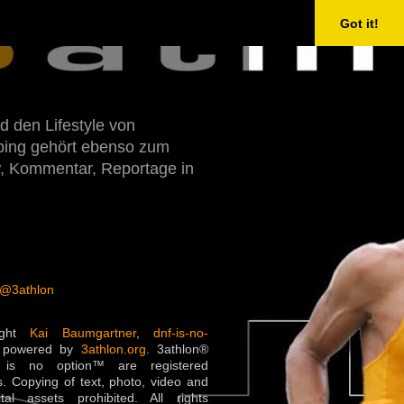
Got it!
d den Lifestyle von
Doping gehört ebenso zum
w, Kommentar, Reportage in
 @3athlon
ight
Kai Baumgartner
,
dnf-is-no-
 powered by
3athlon.org
. 3athlon®
is no option™ are registered
. Copying of text, photo, video and
ital assets prohibited. All rights