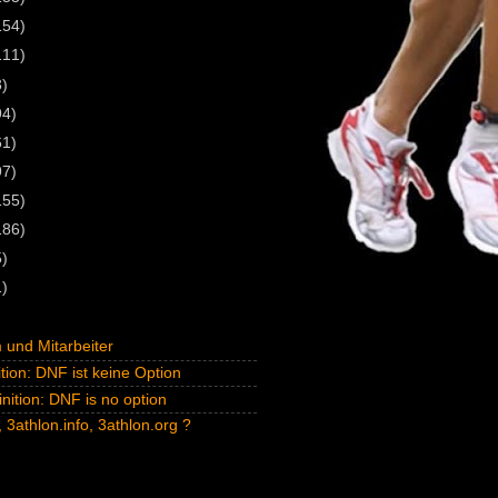
154)
111)
3)
94)
61)
97)
155)
186)
5)
1)
und Mitarbeiter
tion: DNF ist keine Option
inition: DNF is no option
 3athlon.info, 3athlon.org ?