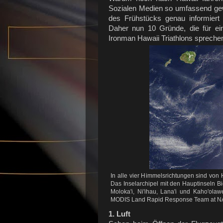
Sozialen Medien so umfassend gew
des Frühstücks genau informiert i
Daher nun 10 Gründe, die für ei
Ironman Hawaii Triathlons spreche
In alle vier Himmelsrichtungen sind von
Das Inselarchipel mit den Hauptinseln B
Moloka'i, Ni'ihau, Lana'i und Kaho'ola
MODIS Land Rapid Response Team at N
1. Luft