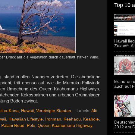
Top 10 al
Hawaii lie
Zukunft. Al
ger Druck auf die Vegetation durch dauerhaft starken Wind.
g Island in allen Nuancen vertreten. Die abendliche
kleineren u
richt, tritt ebenso auf, wie die Mumuku-Fallwinde
auch auf F
lichen Umgebung des Queen Kaahumanu Highways,
en stehenden Kokospalmen und urbanen Grünanlagen
htung Boden zwingt.
ilua-Kona, Hawaii, Vereinigte Staaten
Labels:
Alii
aii
,
Hawaiian Lifestyle
,
Ironman
,
Keahaou
,
Keahole
,
Deutschlan
,
Palani Road
,
Pele
,
Queen Kaahumanu Highway
,
2012 am Do