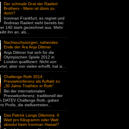
Der schmale Grat der Raelert
Brothers - Wann ist dünn zu
dünn?
Ironman Frankfurt, es regnet und
Andreas Raelert sieht bereits bei
er 140 stark gezeichnet aus. Mehr
eibt ihn an, als...
Nachwuchssorgen, nahendes
Ende der Ära Anja Dittmer
Anja Dittmer hat sich für die
Olympischen Spiele 2012 in
London qualifiziert. Nicht von
rtet, aber von vielen erhofft, hat si...
Challenge Roth 2014:
Pressekonferenz als Auftakt zu
„30 Jahre Triathlon in Roth“
Bei der internationalen
Pressekonferenz, traditionell der
um DATEV Challenge Roth, gaben
hn Profis, die stellvertreten...
Das Patrick Lange Dilemma: 4
Watt pro Kilogramm oder Watt
absolut beim Ironman Hawaii?