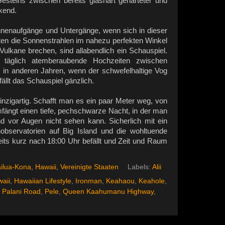
esteins zwischen bereits glashart gehärteter und
kend.
nenaufgänge und Untergänge, wenn sich in dieser
en die Sonnenstrahlen im nahezu perfekten Winkel
Vulkane brechen, sind allabendlich ein Schauspiel.
äglich atemberaubende Hochzeiten zwischen
 in anderen Jahren, wenn der schwefelhaltige Vog
fällt das Schauspiel gänzlich.
inzigartig. Schafft man es ein paar Meter weg, von
mfängt einen tiefe, pechschwarze Nacht, in der man
d vor Augen nicht sehen kann. Sicherlich mit ein
nobservatorien auf Big Island und die wohltuende
eits kurz nach 18:00 Uhr befällt und Zeit und Raum
ilua-Kona, Hawaii, Vereinigte Staaten
Labels:
Alii
aii
,
Hawaiian Lifestyle
,
Ironman
,
Keahaou
,
Keahole
,
,
Palani Road
,
Pele
,
Queen Kaahumanu Highway
,