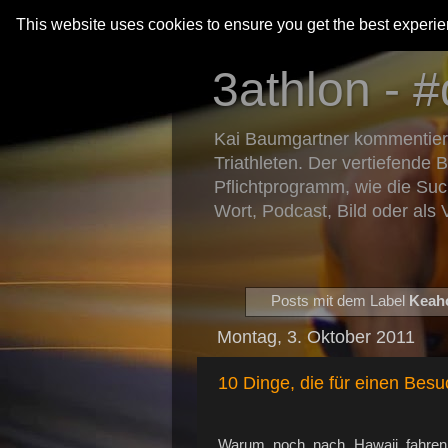
This website uses cookies to ensure you get the best experi
3athlon - #
Kai Baumgartner kommentiert 
Triathleten. Der vertiefende 
Pflichtprogramm, wie die Suc
Wort, Podcast, Bild oder als 
Posts mit dem Label
Keah
Montag, 3. Oktober 2011
10 Dinge, die für einen Besu
Warum noch nach Hawaii fahren, 