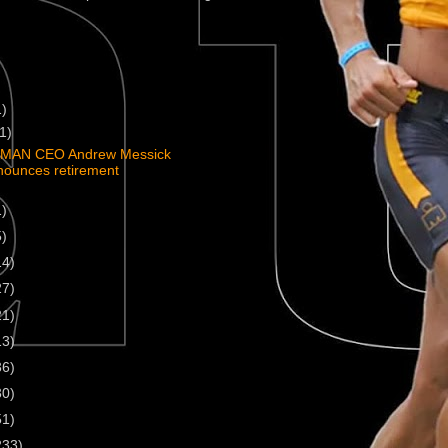
1)
(1)
MAN CEO Andrew Messick
nounces retirement
1)
5)
14)
27)
21)
13)
36)
30)
51)
233)