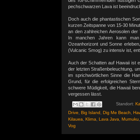
des rot-schimmernden flüssigen G
pechschwarzen Lava ist beeindruc
Doch auch die phantastischen Son
kurzen Zeitspanne von 15-30 Minut
an den zahlreichen Aerosolen der 
In manchen Jahren kann man t
Ozeanhorizont und Sonne erleben,
(Vulcanic Smog) zu intensiv ist, ent
Auch der Schatten auf Hawaii ist e
der letzten Straßenbeleuchtung, u
im sprichwörtlichen Sinne die Han
Grund, für die erfolgreichen Ster
schwere Müdigkeit, die Hawaii ber
vergessen lässt.
Standort:
Ka
Drive
,
Big Island
,
Dig Me Beach
,
Haw
Kilauea
,
Klima
,
Lava Java
,
Mumuku
Vog