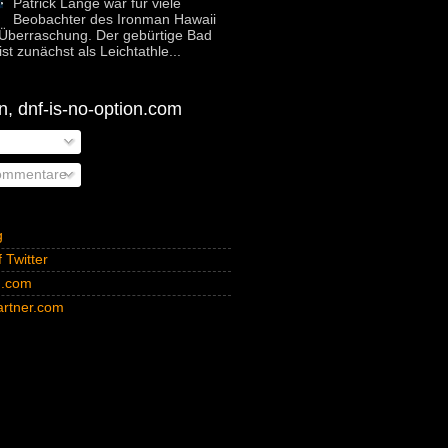
Patrick Lange war für viele
Beobachter des Ironman Hawaii
Überraschung. Der gebürtige Bad
st zunächst als Leichtathle...
, dnf-is-no-option.com
ommentare
g
 Twitter
n.com
rtner.com