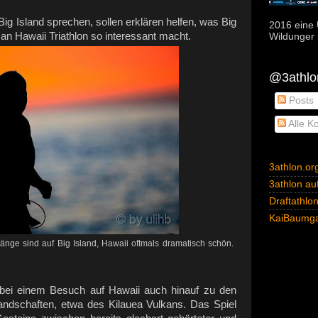
Big Island sprechen, sollen erklären helfen, was Big
2016 eine 
an Hawaii Triathlon so interessant macht.
Wildunger i
@3athlon
Posts
Alle K
3athlon.or
3athlon auf
Draftathlo
KaiBaumga
ge sind auf Big Island, Hawaii oftmals dramatisch schön.
 bei einem Besuch auf Hawaii auch hinauf zu den
ndschaften, etwa des Kilauea Vulkans. Das Spiel