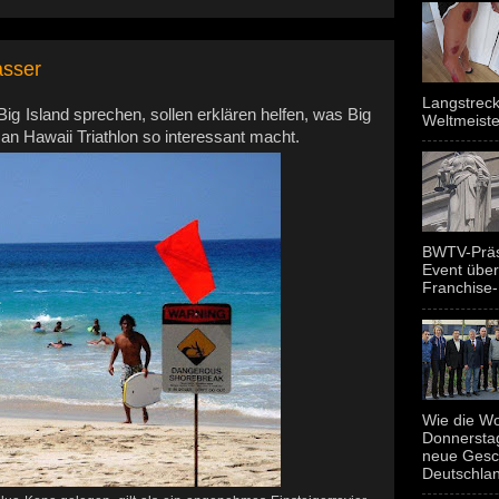
asser
Langstreck
Big Island sprechen, sollen erklären helfen, was Big
Weltmeiste
an Hawaii Triathlon so interessant macht.
BWTV-Präsi
Event über
Franchise-
Wie die Wo
Donnerstag
neue Gesc
Deutschland