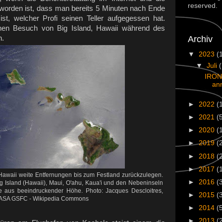
reserved.
orden ist, dass man bereits 5 Minuten nach Ende
st, welcher Profi seinen Teller aufgegessen hat.
nen Besuch von Big Island, Hawaii während des
Archiv
n.
▼
2023
(
▼
Juli
IRON
an
►
2022
(
►
2021
(
►
2020
(
►
2019
(
►
2018
(
►
2017
(
 Hawaii weite Entfernungen bis zum Festland zurückzulegen.
►
2016
(
ig Island (Hawaii), Maui, O'ahu, Kaua'i und den Nebeninseln
we aus beeindruckender Höhe. Photo: Jacques Descloitres,
►
2015
(
ASA GSFC - Wikipedia Commons
►
2014
(
►
2013
(