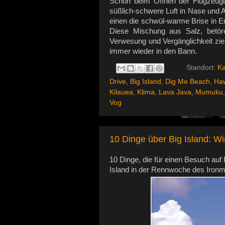
Schon beim Öffnen der Flugzeugt
süßlich-schwere Luft in Nase un
einen die schwül-warme Brise in E
Diese Mischung aus Salz, betör
Verwesung und Vergänglichkeit zi
immer wieder in den Bann.
Standort:
Ka
Drive
,
Big Island
,
Dig Me Beach
,
Haw
Kilauea
,
Klima
,
Lava Java
,
Mumuku
Vog
10 Dinge über Big Island: W
10 Dinge, die für einen Besuch auf 
Island in der Rennwoche des Ironm