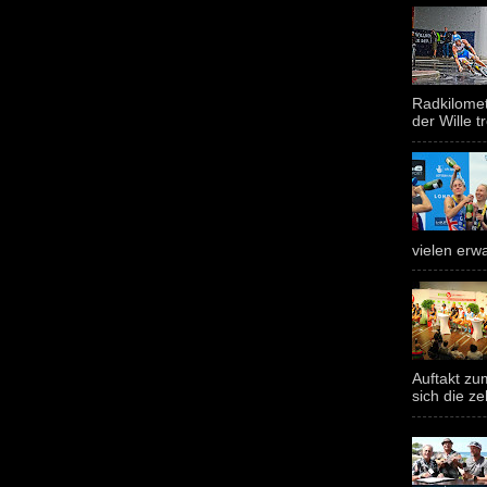
Radkilomet
der Wille tr
vielen erwa
Auftakt z
sich die ze