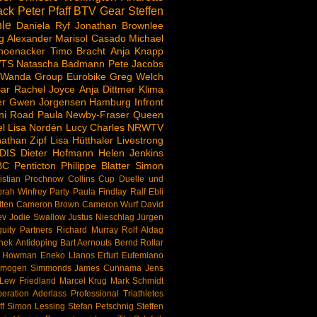
ack
Peter Pfaff
BTV
Gear
Steffen
le
Daniela Ryf
Jonathan Brownlee
g Alexander
Marisol Casado
Michael
hoenacker
Timo Bracht
Anja Knapp
TS
Natascha Badmann
Pete Jacobs
 Wanda Group
Eurobike
Greg Welch
ar
Rachel Joyce
Anja Dittmer
Klima
er
Gwen Jorgensen
Hamburg
Infront
ni Road
Paula Newby-Fraser
Queen
l
Lisa Nordén
Lucy Charles
NRWTV
athan Zipf
Lisa Hütthaler
Livestrong
DIS
Dieter Hofmann
Helen Jenkins
BC
Penticton
Philippe Blatter
Simon
istian Prochnow
Collins Cup
Duelle und
rah Winfrey
Party
Paula Findlay
Ralf Ebli
tten
Cameron Brown
Cameron Wurf
David
ev
Jodie Swallow
Justus Nieschlag
Jürgen
uity Partners
Richard Murray
Rolf Aldag
nek
Antidoping
Bart Aernouts
Bernd Rollar
d Howman
Eneko Llanos
Erfurt
Eufemiano
Imogen Simmonds
James Cunnama
Jens
Lew Friedland
Marcel Krug
Mark Schmidt
eration Aderlass
Professional Triathletes
f
Simon Lessing
Stefan Petschnig
Steffen