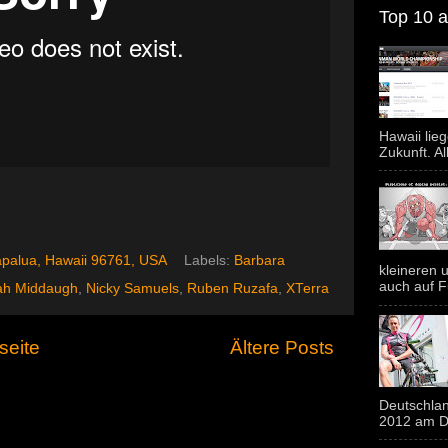
Top 10 al
Hawaii lie
Zukunft. Al
palua, Hawaii 96761, USA
Labels:
Barbara
kleineren u
auch auf F
ah Middaugh
,
Nicky Samuels
,
Ruben Ruzafa
,
XTerra
seite
Ältere Posts
Deutschlan
2012 am Do