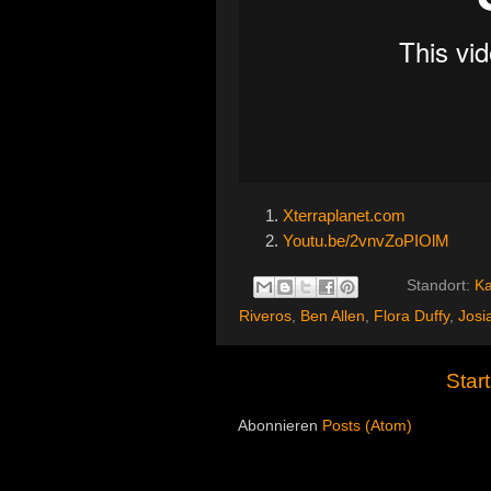
Xterraplanet.com
Youtu.be/2vnvZoPIOlM
Standort:
Ka
Riveros
,
Ben Allen
,
Flora Duffy
,
Josi
Start
Abonnieren
Posts (Atom)