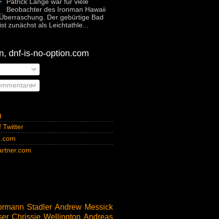
Patrick Lange war für viele
Beobachter des Ironman Hawaii
Überraschung. Der gebürtige Bad
st zunächst als Leichtathle...
, dnf-is-no-option.com
ommentare
g
 Twitter
n.com
rtner.com
rmann Stadler
Andrew Messick
ser
Chrissie Wellington
Andreas