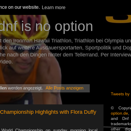
ence on our website.
Learn more
dnf is no option
den Ironman Hawaii Triathlon, Triathlon bei Olympia un
Blick auf weitere Ausdauersportarten, Sportpolitik und 
he nach den Dingen hinter dem Tellerrand. Per Intervie
Video.
llen
werden angezeigt.
Alle Posts anzeigen
Tweets by
© Copyr
hampionship Highlights with Flora Duffy
option.de
,
and Dnf 
trademarks
other dig
orld Championship on sunday morning local