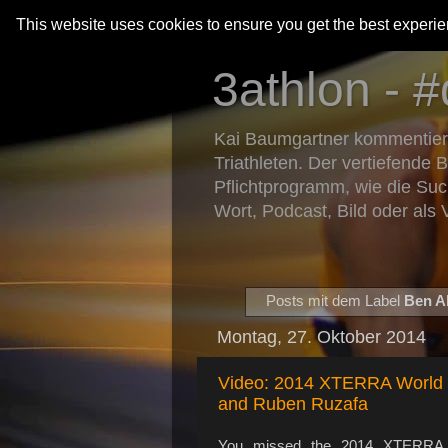
This website uses cookies to ensure you get the best experi
3athlon - #
Kai Baumgartner kommentiert 
Triathleten. Der vertiefende 
Pflichtprogramm, wie die Suc
Wort, Podcast, Bild oder als 
Posts mit dem Label
Ben A
Montag, 27. Oktober 2014
Video: 2014 XTERRA World C
and Ruben Ruzafa
You missed the 2014 XTERRA W