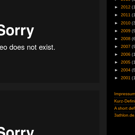
►
2012
(
►
2011
(
►
2010
(
►
2009
(
►
2008
(
►
2007
(
►
2006
(
►
2005
(
►
2004
(
►
2001
(
Impressum 
Kurz-Defini
A short def
3athlon.de,