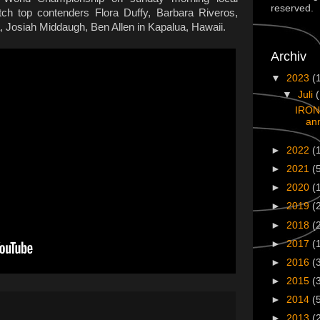
reserved.
ch top contenders Flora Duffy, Barbara Riveros,
Josiah Middaugh, Ben Allen in Kapalua, Hawaii.
Archiv
▼
2023
(
▼
Juli
IRON
an
►
2022
(
►
2021
(
►
2020
(
►
2019
(
►
2018
(
►
2017
(
►
2016
(
►
2015
(
►
2014
(
►
2013
(