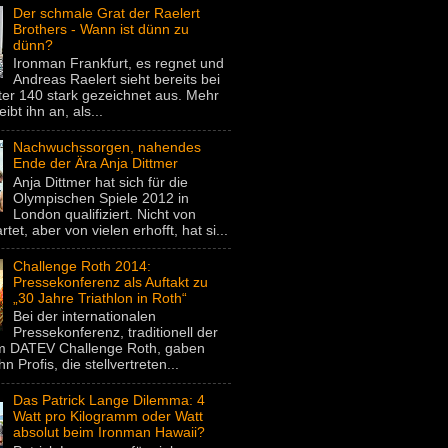
Der schmale Grat der Raelert
Brothers - Wann ist dünn zu
dünn?
Ironman Frankfurt, es regnet und
Andreas Raelert sieht bereits bei
er 140 stark gezeichnet aus. Mehr
eibt ihn an, als...
Nachwuchssorgen, nahendes
Ende der Ära Anja Dittmer
Anja Dittmer hat sich für die
Olympischen Spiele 2012 in
London qualifiziert. Nicht von
rtet, aber von vielen erhofft, hat si...
Challenge Roth 2014:
Pressekonferenz als Auftakt zu
„30 Jahre Triathlon in Roth“
Bei der internationalen
Pressekonferenz, traditionell der
um DATEV Challenge Roth, gaben
hn Profis, die stellvertreten...
Das Patrick Lange Dilemma: 4
Watt pro Kilogramm oder Watt
absolut beim Ironman Hawaii?