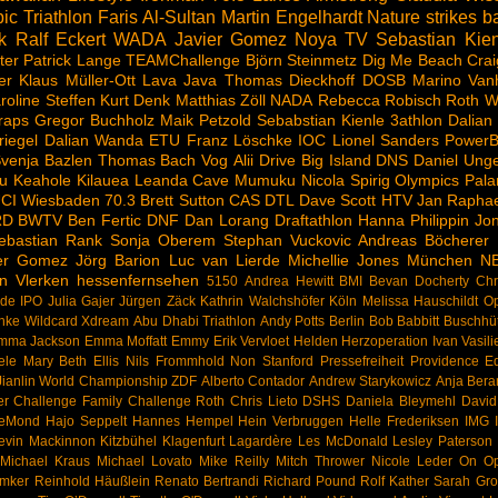
ic Triathlon
Faris Al-Sultan
Martin Engelhardt
Nature strikes b
k
Ralf Eckert
WADA
Javier Gomez Noya
TV
Sebastian Kien
ter
Patrick Lange
TEAMChallenge
Björn Steinmetz
Dig Me Beach
Crai
er
Klaus Müller-Ott
Lava Java
Thomas Dieckhoff
DOSB
Marino Van
roline Steffen
Kurt Denk
Matthias Zöll
NADA
Rebecca Robisch
Roth
W
raps
Gregor Buchholz
Maik Petzold
Sebabstian Kienle
3athlon
Dalian
riegel
Dalian Wanda
ETU
Franz Löschke
IOC
Lionel Sanders
PowerB
venja Bazlen
Thomas Bach
Vog
Alii Drive
Big Island
DNS
Daniel Ung
u
Keahole
Kilauea
Leanda Cave
Mumuku
Nicola Spirig
Olympics
Pala
CI
Wiesbaden
70.3
Brett Sutton
CAS
DTL
Dave Scott
HTV
Jan Raphae
RD
BWTV
Ben Fertic
DNF
Dan Lorang
Draftathlon
Hanna Philippin
Jon
ebastian Rank
Sonja Oberem
Stephan Vuckovic
Andreas Böcherer
ier Gomez
Jörg Barion
Luc van Lierde
Michellie Jones
München
N
n Vlerken
hessenfernsehen
5150
Andrea Hewitt
BMI
Bevan Docherty
Chr
rde
IPO
Julia Gajer
Jürgen Zäck
Kathrin Walchshöfer
Köln
Melissa Hauschildt
Op
hke
Wildcard
Xdream
Abu Dhabi Triathlon
Andy Potts
Berlin
Bob Babbitt
Buschhü
mma Jackson
Emma Moffatt
Emmy
Erik Vervloet
Helden
Herzoperation
Ivan Vasili
ele
Mary Beth Ellis
Nils Frommhold
Non Stanford
Pressefreiheit
Providence Eq
ianlin
World Championship
ZDF
Alberto Contador
Andrew Starykowicz
Anja Bera
er
Challenge Family
Challenge Roth
Chris Lieto
DSHS
Daniela Bleymehl
Davi
LeMond
Hajo Seppelt
Hannes Hempel
Hein Verbruggen
Helle Frederiksen
IMG
evin Mackinnon
Kitzbühel
Klagenfurt
Lagardère
Les McDonald
Lesley Paterson
Michael Kraus
Michael Lovato
Mike Reilly
Mitch Thrower
Nicole Leder
On
Op
emker
Reinhold Häußlein
Renato Bertrandi
Richard Pound
Rolf Kather
Sarah Grof