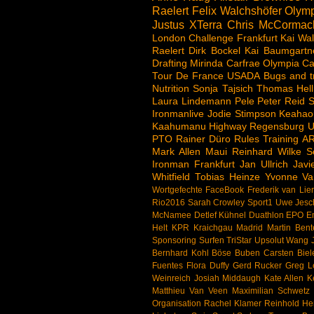
Raelert
Felix Walchshöfer
Olymp
Justus
XTerra
Chris McCormac
London
Challenge
Frankfurt
Kai Wal
Raelert
Dirk Bockel
Kai Baumgartn
Drafting
Mirinda Carfrae
Olympia
Ca
Tour De France
USADA
Bugs and t
Nutrition
Sonja Tajsich
Thomas Hell
Laura Lindemann
Pele
Peter Reid
S
Ironmanlive
Jodie Stimpson
Keahao
Kaahumanu Highway
Regensburg
U
PTO
Rainer Düro
Rules
Training
A
Mark Allen
Maui
Reinhard Wilke
S
Ironman Frankfurt
Jan Ullrich
Jav
Whitfield
Tobias Heinze
Yvonne Va
Wortgefechte
FaceBook
Frederik van Lie
Rio2016
Sarah Crowley
Sport1
Uwe Jesc
McNamee
Detlef Kühnel
Duathlon
EPO
E
Helt
KPR
Kraichgau
Madrid
Martin Bent
Sponsoring
Surfen
TriStar
Upsolut
Wang J
Bernhard Kohl
Böse Buben
Carsten Biel
Fuentes
Flora Duffy
Gerd Rucker
Greg 
Weinreich
Josiah Middaugh
Kate Allen
K
Matthieu Van Veen
Maximilian Schwetz
Organisation
Rachel Klamer
Reinhold H