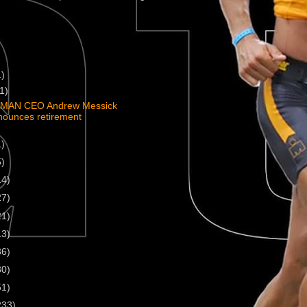
1)
(1)
MAN CEO Andrew Messick
nounces retirement
1)
5)
14)
27)
21)
13)
36)
30)
51)
233)