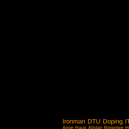
Ironman
DTU
Doping
I
Anne Haug
Alistair Brownlee
H