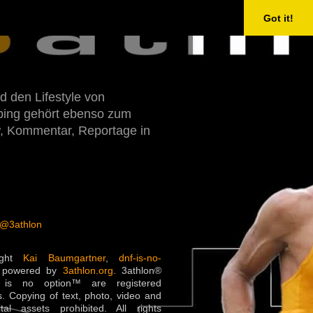
Got it!
d den Lifestyle von
Doping gehört ebenso zum
w, Kommentar, Reportage in
 @3athlon
ight
Kai Baumgartner
,
dnf-is-no-
 powered by
3athlon.org
. 3athlon®
is no option™ are registered
. Copying of text, photo, video and
ital assets prohibited. All rights