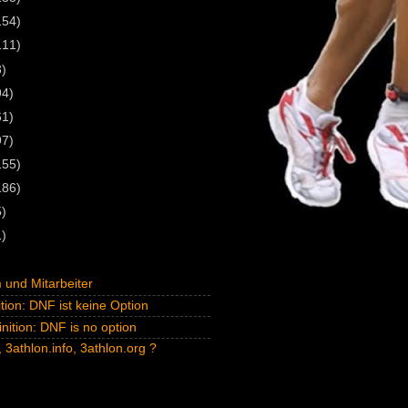
154)
111)
3)
94)
61)
97)
155)
186)
5)
1)
und Mitarbeiter
tion: DNF ist keine Option
inition: DNF is no option
 3athlon.info, 3athlon.org ?