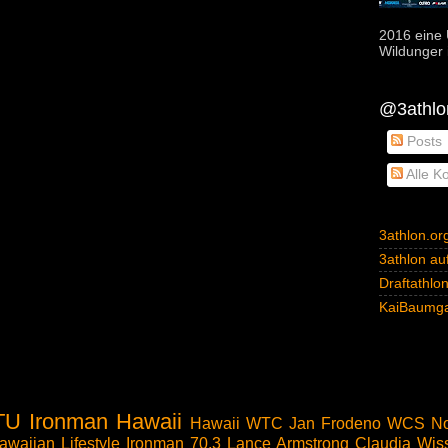
2016 eine 
Wildunger i
@3athlon
Posts
Alle K
3athlon.or
3athlon auf
Draftathlo
KaiBaumga
TU
Ironman Hawaii
Hawaii
WTC
Jan Frodeno
WCS
No
awaiian Lifestyle
Ironman 70.3
Lance Armstrong
Claudia Wis