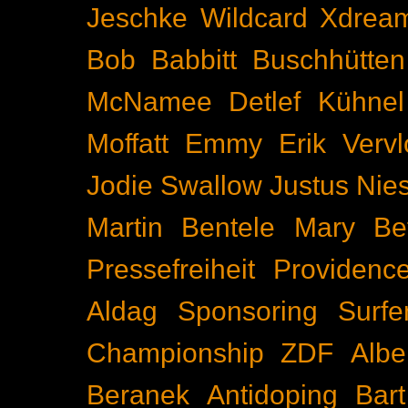
Jeschke
Wildcard
Xdrea
Bob Babbitt
Buschhütten
McNamee
Detlef Kühnel
Moffatt
Emmy
Erik Vervl
Jodie Swallow
Justus Nie
Martin Bentele
Mary Bet
Pressefreiheit
Providenc
Aldag
Sponsoring
Surfe
Championship
ZDF
Albe
Beranek
Antidoping
Bar