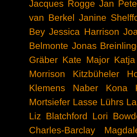
Jacques Rogge
Jan Pete
van Berkel
Janine Shelff
Bey
Jessica Harrison
Joa
Belmonte
Jonas Breinling
Gräber
Kate Major
Katj
Morrison
Kitzbüheler H
Klemens Naber
Kona
Mortsiefer
Lasse Lührs
La
Liz Blatchford
Lori Bowd
Charles-Barclay
Magdal