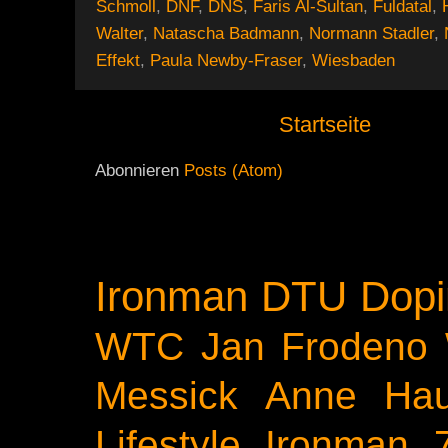
Schmoll
,
DNF
,
DNS
,
Faris Al-Sultan
,
Fuldatal
,
Walter
,
Natascha Badmann
,
Normann Stadler
,
Effekt
,
Paula Newby-Fraser
,
Wiesbaden
Startseite
Abonnieren
Posts (Atom)
Ironman
DTU
Dopi
WTC
Jan Frodeno
Messick
Anne Ha
Lifestyle
Ironman 