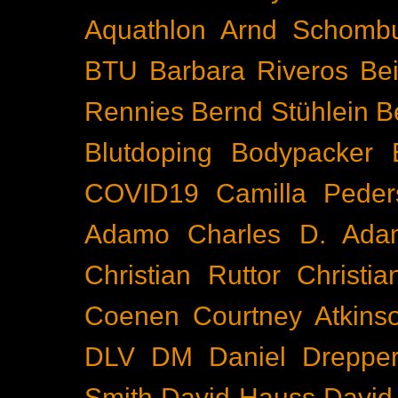
Aquathlon
Arnd Schomb
BTU
Barbara Riveros
Bei
Rennies
Bernd Stühlein
B
Blutdoping
Bodypacker
COVID19
Camilla Peder
Adamo
Charles D. Ada
Christian Ruttor
Christi
Coenen
Courtney Atkins
DLV
DM
Daniel Dreppe
Smith
David Hauss
David