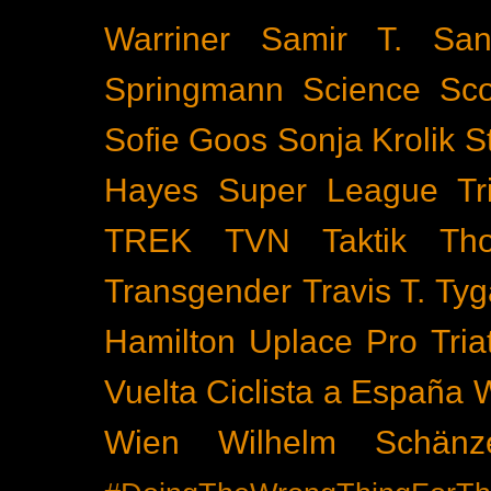
Warriner
Samir T.
San
Springmann
Science
Sco
Sofie Goos
Sonja Krolik
S
Hayes
Super League Tri
TREK
TVN
Taktik
Th
Transgender
Travis T. Tyg
Hamilton
Uplace Pro Tria
Vuelta Ciclista a España
Wien
Wilhelm Schänz