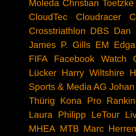
Moleda
Christian Toetzke
CloudTec
Cloudracer
C
Crosstriathlon
DBS
Dan 
James P. Gills
EM
Edga
FIFA
Facebook Watch
Lücker
Harry Wiltshire
H
Sports & Media AG
Johan
Thürig
Kona Pro Rankin
Laura Philipp
LeTour
Li
MHEA
MTB
Marc Herre