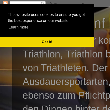
This website uses cookies to ensure you get
3athlon - #dnf 
the best experience on our website.
Learn more
Kai Baumgartner ko
Got it!
Triathlon, Triathlon
von Triathleten. Der
Ausdauersportarten,
ebenso zum Pflicht
den Dingen hinter de