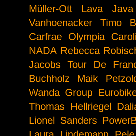
Müller-Ott
Lava Java
Vanhoenacker
Timo B
Carfrae
Olympia
Carol
NADA
Rebecca Robisc
Jacobs
Tour De Fran
Buchholz
Maik Petzol
Wanda Group
Eurobik
Thomas Hellriegel
Dal
Lionel Sanders
PowerB
Laura Lindemann
Pele