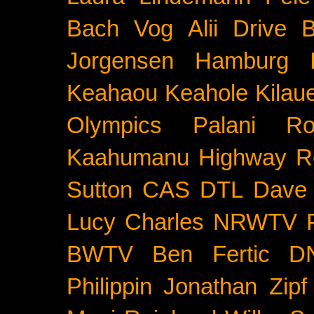
Bach
Vog
Alii Drive
B
Jorgensen
Hamburg
Keahaou
Keahole
Kilau
Olympics
Palani Ro
Kaahumanu Highway
R
Sutton
CAS
DTL
Dave 
Lucy Charles
NRWTV
BWTV
Ben Fertic
D
Philippin
Jonathan Zipf