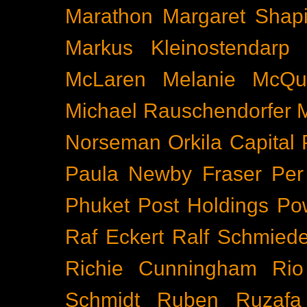
Marathon
Margaret Shapi
Markus Kleinostendarp
McLaren
Melanie McQu
Michael Rauschendorfer
Norseman
Orkila Capital
Paula Newby Fraser
Per
Phuket
Post Holdings
Po
Raf Eckert
Ralf Schmied
Richie Cunningham
Rio
Schmidt
Ruben Ruzafa