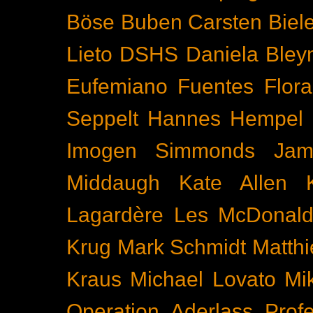
Böse Buben
Carsten Biel
Lieto
DSHS
Daniela Bley
Eufemiano Fuentes
Flora
Seppelt
Hannes Hempel
Imogen Simmonds
Ja
Middaugh
Kate Allen
Lagardère
Les McDonal
Krug
Mark Schmidt
Matth
Kraus
Michael Lovato
Mi
Operation Aderlass
Prof