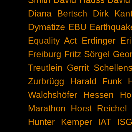
Diana Bertsch
Dirk Kant
Dymatize
EBU
Earthquak
Equality Act
Erdinger
Er
Freiburg
Fritz Sörgel
Geor
Treutlein
Gerrit Schellen
Zurbrügg
Harald Funk
Walchshöfer
Hessen
Ho
Marathon
Horst Reichel
Hunter Kemper
IAT
IS