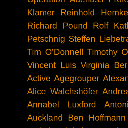
Klamer
Reinhold Hemke
Richard Pound
Rolf Kat
Petschnig
Steffen Liebetr
Tim O’Donnell
Timothy O
Vincent Luis
Virginia Be
Active
Agegrouper
Alexa
Alice Walchshöfer
Andrea
Annabel Luxford
Anton
Auckland
Ben Hoffmann