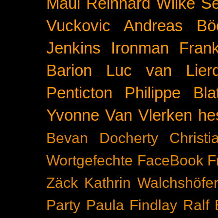
Maui
Reinhard Wilke
Se
Vuckovic
Andreas Bö
Jenkins
Ironman Frank
Barion
Luc van Lier
Penticton
Philippe Blat
Yvonne Van Vlerken
he
Bevan Docherty
Christ
Wortgefechte
FaceBook
F
Zäck
Kathrin Walchshöfe
Party
Paula Findlay
Ralf 