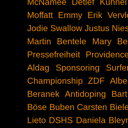
McNamee
Detlef Kühnel
Moffatt
Emmy
Erik Vervl
Jodie Swallow
Justus Nie
Martin Bentele
Mary Bet
Pressefreiheit
Providenc
Aldag
Sponsoring
Surfe
Championship
ZDF
Albe
Beranek
Antidoping
Bar
Böse Buben
Carsten Biel
Lieto
DSHS
Daniela Bley