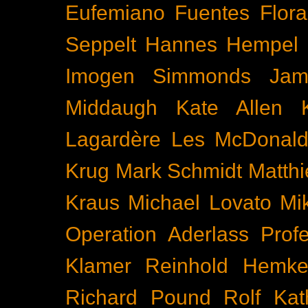
Eufemiano Fuentes
Flora
Seppelt
Hannes Hempel
Imogen Simmonds
Ja
Middaugh
Kate Allen
Lagardère
Les McDonal
Krug
Mark Schmidt
Matth
Kraus
Michael Lovato
Mi
Operation Aderlass
Prof
Klamer
Reinhold Hemke
Richard Pound
Rolf Kat