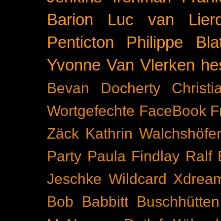
Barion
Luc van Lier
Penticton
Philippe Blat
Yvonne Van Vlerken
he
Bevan Docherty
Christ
Wortgefechte
FaceBook
F
Zäck
Kathrin Walchshöfe
Party
Paula Findlay
Ralf 
Jeschke
Wildcard
Xdrea
Bob Babbitt
Buschhütten