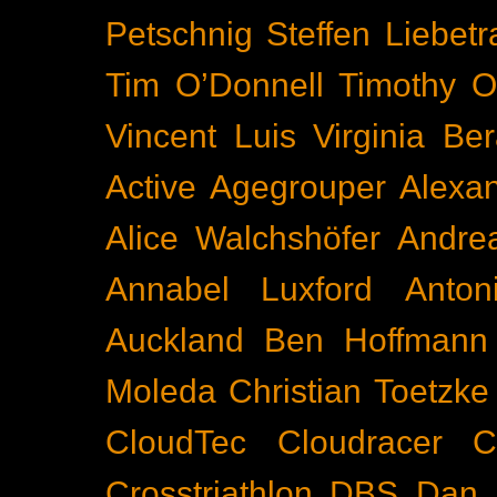
Petschnig
Steffen Liebetr
Tim O’Donnell
Timothy O
Vincent Luis
Virginia Be
Active
Agegrouper
Alexa
Alice Walchshöfer
Andrea
Annabel Luxford
Anton
Auckland
Ben Hoffmann
Moleda
Christian Toetzke
CloudTec
Cloudracer
C
Crosstriathlon
DBS
Dan 