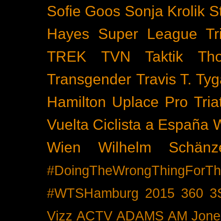
Sofie Goos
Sonja Krolik
S
Hayes
Super League Tri
TREK
TVN
Taktik
Th
Transgender
Travis T. Tyg
Hamilton
Uplace Pro Tria
Vuelta Ciclista a España
Wien
Wilhelm Schänz
#DoingTheWrongThingForTh
#WTSHamburg
2015
360
3
Vizz
ACTV
ADAMS
AM Jone