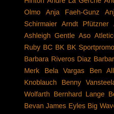
Hinton
André La Gerche
An
Olmo
Anja Faeh-Gunz
An
Schirmaier
Arndt Pfützner
Ashleigh Gentle
Aso
Atleti
Ruby BC
BK
BK Sportpromo
Barbara Riveros Diaz
Barbar
Merk
Bela Vargas
Ben Al
Knoblauch
Benny Vansteel
Wolfarth
Bernhard Lange
B
Bevan James Eyles
Big Wav