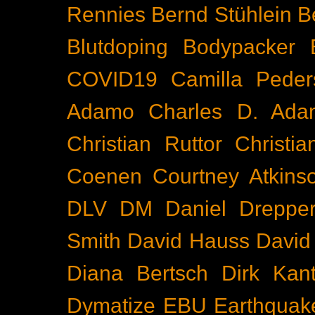
Rennies
Bernd Stühlein
B
Blutdoping
Bodypacker
COVID19
Camilla Peder
Adamo
Charles D. Ada
Christian Ruttor
Christi
Coenen
Courtney Atkins
DLV
DM
Daniel Dreppe
Smith
David Hauss
David
Diana Bertsch
Dirk Kant
Dymatize
EBU
Earthquak