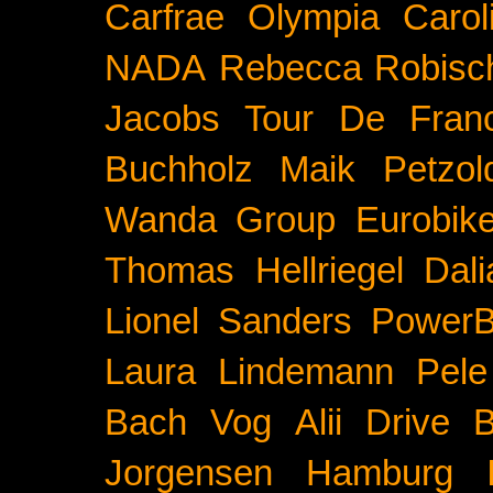
Carfrae
Olympia
Carol
NADA
Rebecca Robisc
Jacobs
Tour De Fran
Buchholz
Maik Petzol
Wanda Group
Eurobik
Thomas Hellriegel
Dal
Lionel Sanders
PowerB
Laura Lindemann
Pele
Bach
Vog
Alii Drive
B
Jorgensen
Hamburg