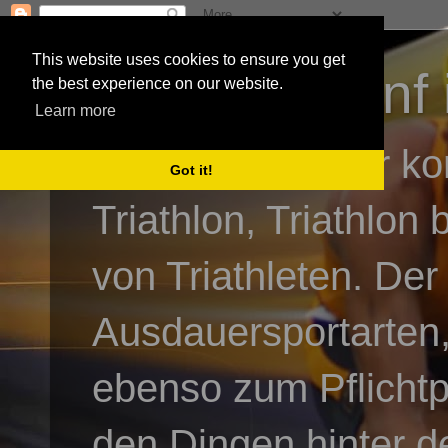
This website uses cookies to ensure you get
3athlon - #dnf 
the best experience on our website.
Learn more
Kai Baumgartner ko
Got it!
Triathlon, Triathlon
von Triathleten. Der
Ausdauersportarten,
ebenso zum Pflicht
den Dingen hinter de