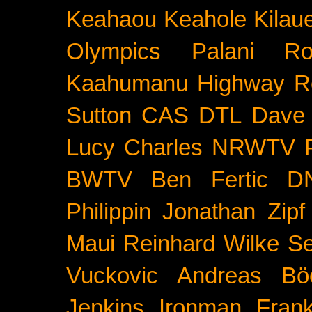
Keahaou
Keahole
Kilau
Olympics
Palani Ro
Kaahumanu Highway
R
Sutton
CAS
DTL
Dave 
Lucy Charles
NRWTV
BWTV
Ben Fertic
D
Philippin
Jonathan Zipf
Maui
Reinhard Wilke
Se
Vuckovic
Andreas Bö
Jenkins
Ironman Frank