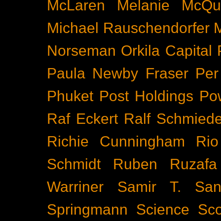
McLaren
Melanie McQu
Michael Rauschendorfer
Norseman
Orkila Capital
Paula Newby Fraser
Per
Phuket
Post Holdings
Po
Raf Eckert
Ralf Schmied
Richie Cunningham
Rio
Schmidt
Ruben Ruzafa
Warriner
Samir T.
San
Springmann
Science
Sco