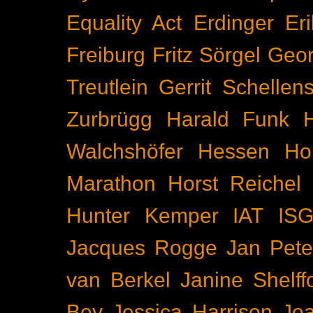
Equality Act
Erdinger
Er
Freiburg
Fritz Sörgel
Geor
Treutlein
Gerrit Schellen
Zurbrügg
Harald Funk
Walchshöfer
Hessen
Ho
Marathon
Horst Reichel
Hunter Kemper
IAT
IS
Jacques Rogge
Jan Pete
van Berkel
Janine Shelff
Bey
Jessica Harrison
Joa