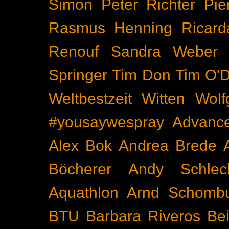
Simon
Peter Richter
Pie
Rasmus Henning
Ricard
Renouf
Sandra Weber
Springer
Tim Don
Tim O'D
Weltbestzeit
Witten
Wolf
#yousaywespray
Advanc
Alex Bok
Andrea Brede
Böcherer
Andy Schlec
Aquathlon
Arnd Schomb
BTU
Barbara Riveros
Bei