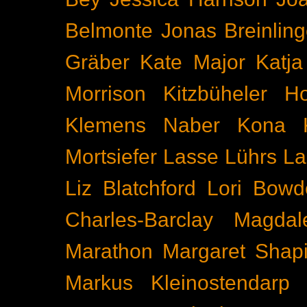
Belmonte
Jonas Breinling
Gräber
Kate Major
Katj
Morrison
Kitzbüheler H
Klemens Naber
Kona
Mortsiefer
Lasse Lührs
La
Liz Blatchford
Lori Bowd
Charles-Barclay
Magdal
Marathon
Margaret Shapi
Markus Kleinostendarp