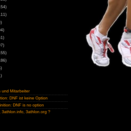
154)
111)
3)
94)
61)
97)
155)
186)
5)
1)
und Mitarbeiter
tion: DNF ist keine Option
inition: DNF is no option
 3athlon.info, 3athlon.org ?