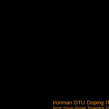
Ironman
DTU
Doping
I
Anne Haug
Alistair Brownlee
H