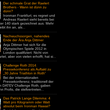
Der schmale Grat der Raelert
Brothers - Wann ist dünn zu
dünn?
Ironman Frankfurt, es regnet und
Andreas Raelert sieht bereits bei
er 140 stark gezeichnet aus. Mehr
eibt ihn an, als...
Nachwuchssorgen, nahendes
Ende der Ära Anja Dittmer
Anja Dittmer hat sich für die
Olympischen Spiele 2012 in
London qualifiziert. Nicht von
rtet, aber von vielen erhofft, hat si...
Challenge Roth 2014:
Pressekonferenz als Auftakt zu
„30 Jahre Triathlon in Roth“
Bei der internationalen
Pressekonferenz, traditionell der
um DATEV Challenge Roth, gaben
hn Profis, die stellvertreten...
Das Patrick Lange Dilemma: 4
Watt pro Kilogramm oder Watt
absolut beim Ironman Hawaii?