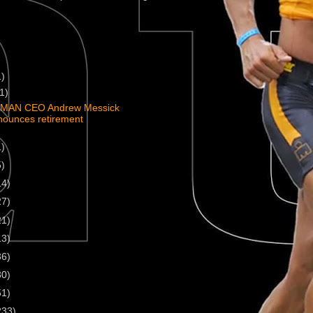
1)
(1)
MAN CEO Andrew Messick
nounces retirement
1)
5)
14)
27)
21)
13)
36)
30)
51)
233)