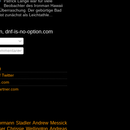
Patrick Lange war für viele
Beobachter des Ironman Hawaii
Überraschung. Der gebürtige Bad
st zunächst als Leichtathle...
, dnf-is-no-option.com
ommentare
g
 Twitter
n.com
rtner.com
rmann Stadler
Andrew Messick
ser
Chrissie Wellington
Andreas