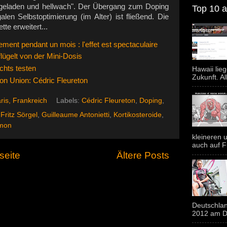
geladen und hellwach". Der Übergang zum Doping
Top 10 al
alen Selbstoptimierung (im Alter) ist fließend. Die
te erweitert...
rement pendant un mois : l'effet est spectaculaire
ügelt von der Mini-Dosis
chts testen
Hawaii lie
Zukunft. Al
lon Union: Cédric Fleureton
ris, Frankreich
Labels:
Cédric Fleureton
,
Doping
,
,
Fritz Sörgel
,
Guilleaume Antonietti
,
Kortikosteroide
,
mon
kleineren u
auch auf F
seite
Ältere Posts
Deutschlan
2012 am Do