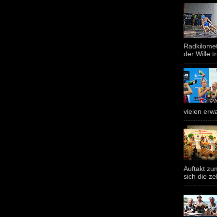
Radkilomet
der Wille tr
vielen erwa
Auftakt z
sich die ze