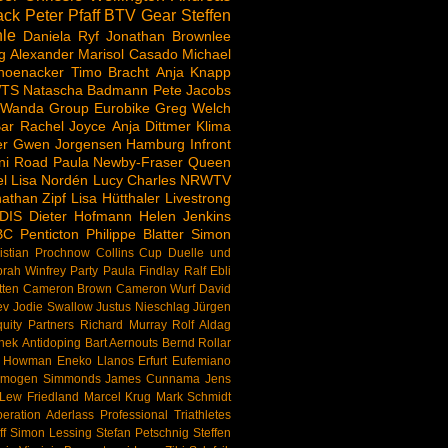
ack
Peter Pfaff
BTV
Gear
Steffen
le
Daniela Ryf
Jonathan Brownlee
g Alexander
Marisol Casado
Michael
hoenacker
Timo Bracht
Anja Knapp
TS
Natascha Badmann
Pete Jacobs
 Wanda Group
Eurobike
Greg Welch
ar
Rachel Joyce
Anja Dittmer
Klima
er
Gwen Jorgensen
Hamburg
Infront
ni Road
Paula Newby-Fraser
Queen
l
Lisa Nordén
Lucy Charles
NRWTV
athan Zipf
Lisa Hütthaler
Livestrong
DIS
Dieter Hofmann
Helen Jenkins
BC
Penticton
Philippe Blatter
Simon
istian Prochnow
Collins Cup
Duelle und
rah Winfrey
Party
Paula Findlay
Ralf Ebli
tten
Cameron Brown
Cameron Wurf
David
ev
Jodie Swallow
Justus Nieschlag
Jürgen
uity Partners
Richard Murray
Rolf Aldag
nek
Antidoping
Bart Aernouts
Bernd Rollar
d Howman
Eneko Llanos
Erfurt
Eufemiano
Imogen Simmonds
James Cunnama
Jens
Lew Friedland
Marcel Krug
Mark Schmidt
eration Aderlass
Professional Triathletes
f
Simon Lessing
Stefan Petschnig
Steffen