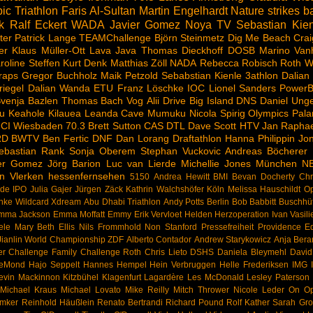
ic Triathlon
Faris Al-Sultan
Martin Engelhardt
Nature strikes b
k
Ralf Eckert
WADA
Javier Gomez Noya
TV
Sebastian Kien
ter
Patrick Lange
TEAMChallenge
Björn Steinmetz
Dig Me Beach
Crai
er
Klaus Müller-Ott
Lava Java
Thomas Dieckhoff
DOSB
Marino Van
roline Steffen
Kurt Denk
Matthias Zöll
NADA
Rebecca Robisch
Roth
W
raps
Gregor Buchholz
Maik Petzold
Sebabstian Kienle
3athlon
Dalian
riegel
Dalian Wanda
ETU
Franz Löschke
IOC
Lionel Sanders
PowerB
venja Bazlen
Thomas Bach
Vog
Alii Drive
Big Island
DNS
Daniel Ung
u
Keahole
Kilauea
Leanda Cave
Mumuku
Nicola Spirig
Olympics
Pala
CI
Wiesbaden
70.3
Brett Sutton
CAS
DTL
Dave Scott
HTV
Jan Raphae
RD
BWTV
Ben Fertic
DNF
Dan Lorang
Draftathlon
Hanna Philippin
Jon
ebastian Rank
Sonja Oberem
Stephan Vuckovic
Andreas Böcherer
ier Gomez
Jörg Barion
Luc van Lierde
Michellie Jones
München
N
n Vlerken
hessenfernsehen
5150
Andrea Hewitt
BMI
Bevan Docherty
Chr
rde
IPO
Julia Gajer
Jürgen Zäck
Kathrin Walchshöfer
Köln
Melissa Hauschildt
Op
hke
Wildcard
Xdream
Abu Dhabi Triathlon
Andy Potts
Berlin
Bob Babbitt
Buschhü
mma Jackson
Emma Moffatt
Emmy
Erik Vervloet
Helden
Herzoperation
Ivan Vasili
ele
Mary Beth Ellis
Nils Frommhold
Non Stanford
Pressefreiheit
Providence Eq
ianlin
World Championship
ZDF
Alberto Contador
Andrew Starykowicz
Anja Bera
er
Challenge Family
Challenge Roth
Chris Lieto
DSHS
Daniela Bleymehl
Davi
LeMond
Hajo Seppelt
Hannes Hempel
Hein Verbruggen
Helle Frederiksen
IMG
evin Mackinnon
Kitzbühel
Klagenfurt
Lagardère
Les McDonald
Lesley Paterson
Michael Kraus
Michael Lovato
Mike Reilly
Mitch Thrower
Nicole Leder
On
Op
emker
Reinhold Häußlein
Renato Bertrandi
Richard Pound
Rolf Kather
Sarah Grof