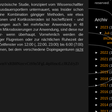
reserved.
zösische Studie, konzipiert vom Wissenschaftler
n Ausdauersportlern untermauert, was Insider schon
ine Kombination gängiger Methoden, wie etwa
Archiv
en und Kortikosteroiden ist hocheffizient - und
gungen auch bei mehrfacher Anwendung in 48
▼
2023
(
n Mikrodosierungen zur Anwendung, sind diese nur
▼
Juli
ar- wenn überhaupt. Vornehmlich werden die
IRON
nger Flugreisen oder zur nächtlichen Ruhezeit der
an
Zeitfenster von 12:00 (, 22:00, 23:00) bis 6:00 (7:00)
ammen, bei dem verschiedene Dopingagenturen
nicht
►
2022
(
►
2021
(
►
2020
(
►
2019
(
►
2018
(
►
2017
(
►
2016
(
►
2015
(
►
2014
(
►
2013
(