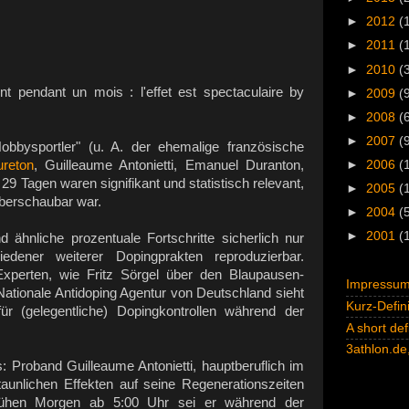
►
2012
(
►
2011
(
►
2010
(
nt pendant un mois : l'effet est spectaculaire by
►
2009
(
►
2008
(
►
2007
(
obbysportler" (u. A. der ehemalige französische
ureton
, Guilleaume Antonietti, Emanuel Duranton,
►
2006
(
29 Tagen waren signifikant und statistisch relevant,
►
2005
(
berschaubar war.
►
2004
(
►
2001
(
d ähnliche prozentuale Fortschritte sicherlich nur
edener weiterer Dopingprakten reproduzierbar.
xperten, wie Fritz Sörgel über den Blaupausen-
Impressum 
Nationale Antidoping Agentur von Deutschland sieht
Kurz-Defini
für (gelegentliche) Dopingkontrollen während der
A short def
3athlon.de,
: Proband Guilleaume Antonietti, hauptberuflich im
staunlichen Effekten auf seine Regenerationszeiten
frühen Morgen ab 5:00 Uhr sei er während der