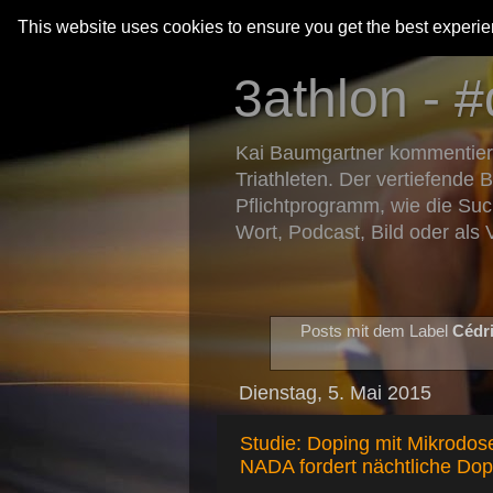
This website uses cookies to ensure you get the best experi
3athlon - #
Kai Baumgartner kommentiert 
Triathleten. Der vertiefende 
Pflichtprogramm, wie die Suc
Wort, Podcast, Bild oder als 
Posts mit dem Label
Cédri
Dienstag, 5. Mai 2015
Studie: Doping mit Mikrodos
NADA fordert nächtliche Dop