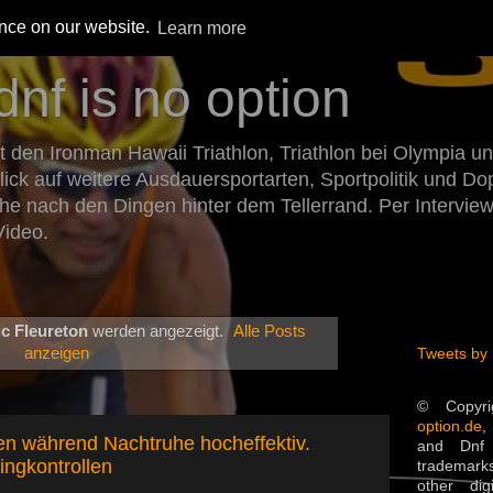
ence on our website.
Learn more
dnf is no option
den Ironman Hawaii Triathlon, Triathlon bei Olympia un
Blick auf weitere Ausdauersportarten, Sportpolitik und 
he nach den Dingen hinter dem Tellerrand. Per Intervie
Video.
c Fleureton
werden angezeigt.
Alle Posts
anzeigen
Tweets by
© Copyr
option.de
,
en während Nachtruhe hocheffektiv.
and Dnf 
ingkontrollen
trademarks
other dig