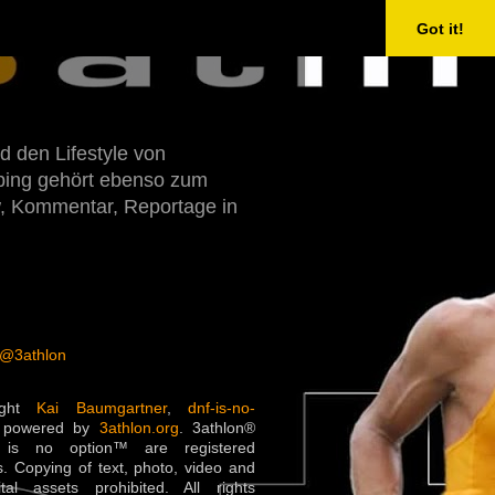
Got it!
d den Lifestyle von
Doping gehört ebenso zum
w, Kommentar, Reportage in
 @3athlon
ight
Kai Baumgartner
,
dnf-is-no-
 powered by
3athlon.org
. 3athlon®
is no option™ are registered
. Copying of text, photo, video and
ital assets prohibited. All rights