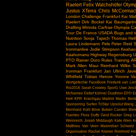
Raelert
Felix Walchshöfer
Olymp
Justus
XTerra
Chris McCormac
London
Challenge
Frankfurt
Kai Wal
Raelert
Dirk Bockel
Kai Baumgartn
Drafting
Mirinda Carfrae
Olympia
Ca
Tour De France
USADA
Bugs and t
Nutrition
Sonja Tajsich
Thomas Hell
Laura Lindemann
Pele
Peter Reid
S
Ironmanlive
Jodie Stimpson
Keahao
Kaahumanu Highway
Regensburg
U
PTO
Rainer Düro
Rules
Training
A
Mark Allen
Maui
Reinhard Wilke
S
Ironman Frankfurt
Jan Ullrich
Jav
Whitfield
Tobias Heinze
Yvonne Va
Wortgefechte
FaceBook
Frederik van Lie
Rio2016
Sarah Crowley
Sport1
Uwe Jesc
McNamee
Detlef Kühnel
Duathlon
EPO
E
Helt
KPR
Kraichgau
Madrid
Martin Bent
Sponsoring
Surfen
TriStar
Upsolut
Wang J
Bernhard Kohl
Böse Buben
Carsten Biel
Fuentes
Flora Duffy
Gerd Rucker
Greg 
Weinreich
Josiah Middaugh
Kate Allen
K
Matthieu Van Veen
Maximilian Schwetz
Organisation
Rachel Klamer
Reinhold H