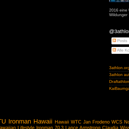
2016 eine 
Wildunger i
@3athlon
Posts
Alle K
3athlon.or
3athlon auf
Draftathlo
KaiBaumga
TU
Ironman Hawaii
Hawaii
WTC
Jan Frodeno
WCS
No
awaiian Lifestyle
Ironman 70.3
Lance Armstrong
Claudia Wis