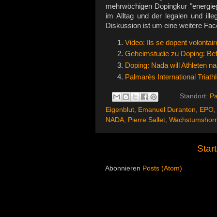
mehrwöchigen Dopingkur "energie
im Alltag und der legalen und illeg
Diskussion ist um eine weitere Facet
Video: Ils se dopent volontai
Geheimstudie zu Doping: Befl
Doping: Nada will Athleten na
Palmarès International Triath
Standort:
Pa
Eigenblut
,
Emanuel Duranton
,
EPO
NADA
,
Pierre Sallet
,
Wachstumshor
Start
Abonnieren
Posts (Atom)