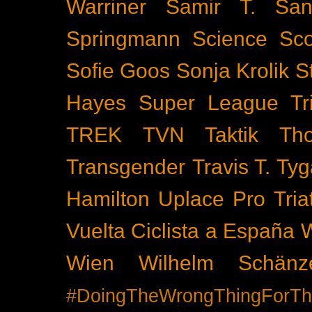
Warriner
Samir T.
San
Springmann
Science
Sco
Sofie Goos
Sonja Krolik
S
Hayes
Super League Tri
TREK
TVN
Taktik
Th
Transgender
Travis T. Tyg
Hamilton
Uplace Pro Tria
Vuelta Ciclista a España
Wien
Wilhelm Schänz
#DoingTheWrongThingForTh