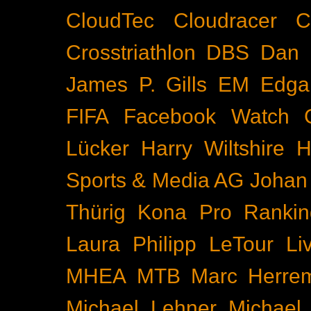
CloudTec
Cloudracer
C
Crosstriathlon
DBS
Dan 
James P. Gills
EM
Edga
FIFA
Facebook Watch
Lücker
Harry Wiltshire
H
Sports & Media AG
Johan
Thürig
Kona Pro Rankin
Laura Philipp
LeTour
Li
MHEA
MTB
Marc Herre
Michael Lehner
Michael