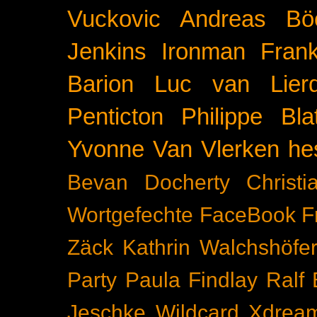
Vuckovic
Andreas Bö
Jenkins
Ironman Frank
Barion
Luc van Lier
Penticton
Philippe Blat
Yvonne Van Vlerken
he
Bevan Docherty
Christ
Wortgefechte
FaceBook
F
Zäck
Kathrin Walchshöfe
Party
Paula Findlay
Ralf 
Jeschke
Wildcard
Xdrea