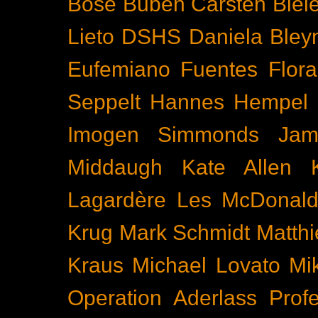
Böse Buben
Carsten Biel
Lieto
DSHS
Daniela Bley
Eufemiano Fuentes
Flora
Seppelt
Hannes Hempel
Imogen Simmonds
Ja
Middaugh
Kate Allen
Lagardère
Les McDonal
Krug
Mark Schmidt
Matth
Kraus
Michael Lovato
Mi
Operation Aderlass
Prof