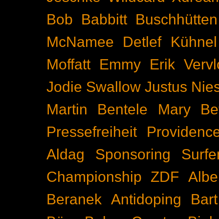
Bob Babbitt
Buschhütten
McNamee
Detlef Kühnel
Moffatt
Emmy
Erik Vervl
Jodie Swallow
Justus Nie
Martin Bentele
Mary Bet
Pressefreiheit
Providenc
Aldag
Sponsoring
Surfe
Championship
ZDF
Albe
Beranek
Antidoping
Bar