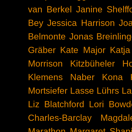
van Berkel
Janine Shelff
Bey
Jessica Harrison
Joa
Belmonte
Jonas Breinling
Gräber
Kate Major
Katj
Morrison
Kitzbüheler H
Klemens Naber
Kona
Mortsiefer
Lasse Lührs
La
Liz Blatchford
Lori Bowd
Charles-Barclay
Magdal
Marathon
Margaret Shapi