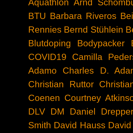
Aquathlon
Arnd Schomb
BTU
Barbara Riveros
Bei
Rennies
Bernd Stühlein
B
Blutdoping
Bodypacker
COVID19
Camilla Peder
Adamo
Charles D. Ada
Christian Ruttor
Christi
Coenen
Courtney Atkins
DLV
DM
Daniel Dreppe
Smith
David Hauss
David