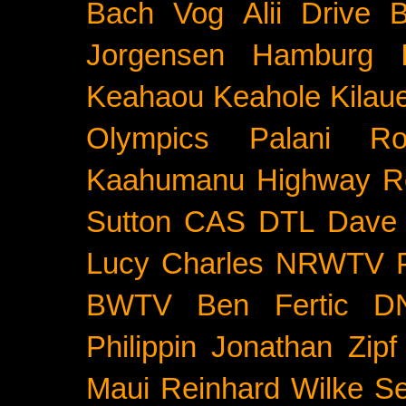
Bach
Vog
Alii Drive
B
Jorgensen
Hamburg
Keahaou
Keahole
Kilau
Olympics
Palani Ro
Kaahumanu Highway
R
Sutton
CAS
DTL
Dave 
Lucy Charles
NRWTV
BWTV
Ben Fertic
D
Philippin
Jonathan Zipf
Maui
Reinhard Wilke
Se