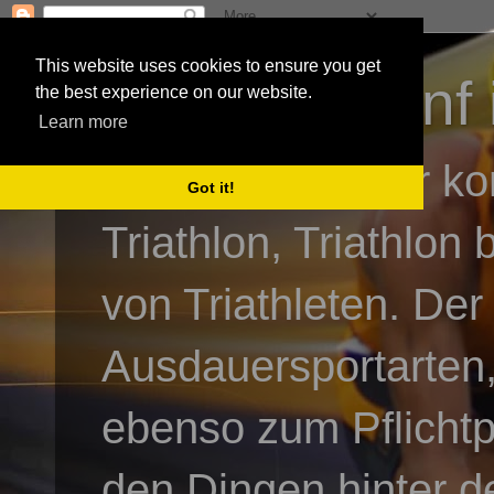
This website uses cookies to ensure you get
3athlon - #dnf 
the best experience on our website.
Learn more
Kai Baumgartner ko
Got it!
Triathlon, Triathlon
von Triathleten. Der
Ausdauersportarten,
ebenso zum Pflicht
den Dingen hinter de