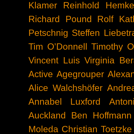
Klamer
Reinhold Hemke
Richard Pound
Rolf Kat
Petschnig
Steffen Liebetr
Tim O’Donnell
Timothy O
Vincent Luis
Virginia Be
Active
Agegrouper
Alexa
Alice Walchshöfer
Andrea
Annabel Luxford
Anton
Auckland
Ben Hoffmann
Moleda
Christian Toetzke