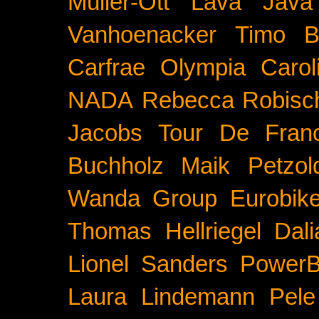
Müller-Ott
Lava Java
Vanhoenacker
Timo B
Carfrae
Olympia
Carol
NADA
Rebecca Robisc
Jacobs
Tour De Fran
Buchholz
Maik Petzol
Wanda Group
Eurobik
Thomas Hellriegel
Dal
Lionel Sanders
PowerB
Laura Lindemann
Pele