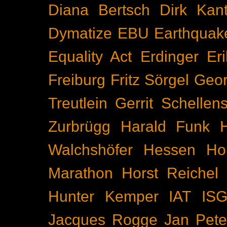
Diana Bertsch
Dirk Kant
Dymatize
EBU
Earthquak
Equality Act
Erdinger
Er
Freiburg
Fritz Sörgel
Geor
Treutlein
Gerrit Schellen
Zurbrügg
Harald Funk
Walchshöfer
Hessen
Ho
Marathon
Horst Reichel
Hunter Kemper
IAT
IS
Jacques Rogge
Jan Pete