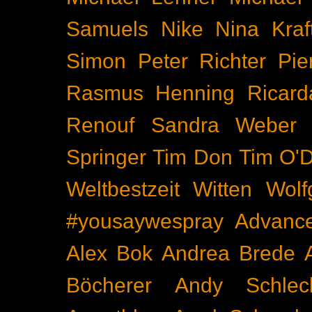
Samuels
Nike
Nina Kraf
Simon
Peter Richter
Pie
Rasmus Henning
Ricard
Renouf
Sandra Weber
Springer
Tim Don
Tim O'D
Weltbestzeit
Witten
Wolf
#yousaywespray
Advanc
Alex Bok
Andrea Brede
Böcherer
Andy Schlec