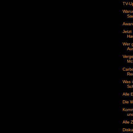
TV-U
Warum
Sac
Award
Jetzt
Haw
Wer g
Au
Verg
McC
Carb
Re
Was i
Sch
Alle 
Die W
Komme
und
Alle 
Disku