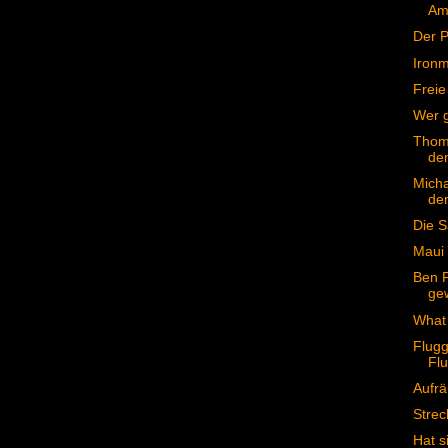
Ame
Der 
Iron
Freie
Wer g
Thoma
de
Micha
de
Die S
Maui
Ben F
gew
What 
Flugg
Fl
Aufrä
Stre
Hat s