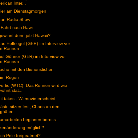
rican Inter...
Pier am Dienstagmorgen
man Radio Show
 Fahrt nach Hawi
ewinnt denn jetzt Hawaii?
s Hellriegel (GER) im Interview vor
m Rennen
el Göhner (GER) im Interview vor
m Rennen
ache mit den Bienenstichen
 im Regen
ertic (WTC): Das Rennen wird wie
ohnt stat...
it takes - Witmovie erscheint
äste sitzen fest, Chaos an den
ughäfen
umarbeiten beginnen bereits
ckenänderung möglich?
ich Pele freigeatmet?