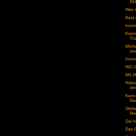
Ekl
Was m
Reid 
Ironm
Komm
Tri
Miche
sin
Ironm
IRC-
Mit 2
Natsc
de
Karin
Re
Stefa
Re
Die h
Das 