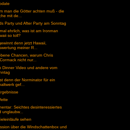
pdate
 man die Götter achten muß - die
he mit de...
s Party und After Party am Sonntag
 mal ehrlich, was ist am Ironman
aii so toll?
ewinnt denn jetzt Hawaii,
swertung meiner R...
ebene Chancen, warum Chris
ormack nicht nur...
o Dinner Video und andere vom
nntag
st denn der Norminator für ein
altwerk gef...
Ergebnisse
ette
ntar: Seichtes desinteressiertes
 unglaubw...
Zieleinläufe sehen
ssion über die Windschattenbox und