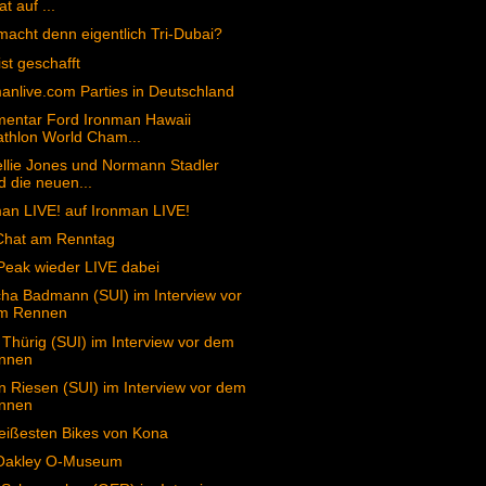
at auf ...
acht denn eigentlich Tri-Dubai?
ist geschafft
anlive.com Parties in Deutschland
entar Ford Ironman Hawaii
athlon World Cham...
llie Jones und Normann Stadler
d die neuen...
an LIVE! auf Ironman LIVE!
Chat am Renntag
Peak wieder LIVE dabei
ha Badmann (SUI) im Interview vor
m Rennen
 Thürig (SUI) im Interview vor dem
nnen
n Riesen (SUI) im Interview vor dem
nnen
eißesten Bikes von Kona
Oakley O-Museum