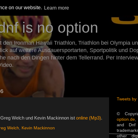
ence on our website.
Learn more
dnf is no option
den Ironman Hawaii Triathlon, Triathlon bei Olympia un
Blick auf weitere Ausdauersportarten, Sportpolitik und 
he nach den Dingen hinter dem Tellerrand. Per Intervie
Video.
06
Tweets by
© Copyr
it Greg Welch und Kevin Mackinnon ist
online (Mp3)
.
option.de
,
and Dnf 
reg Welch
,
Kevin Mackinnon
trademarks
other dig