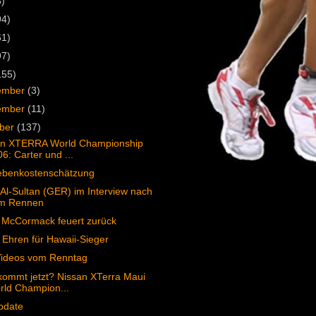
3)
94)
61)
97)
155)
ember
(3)
ember
(11)
ober
(137)
an XTERRA World Championship
6: Carter und ...
ebenkostenschätzung
 Al-Sultan (GER) im Interview nach
m Rennen
 McCormack feuert zurück
Ehren für Hawaii-Sieger
Videos vom Renntag
ommt jetzt? Nissan XTerra Maui
rld Champion...
pdate