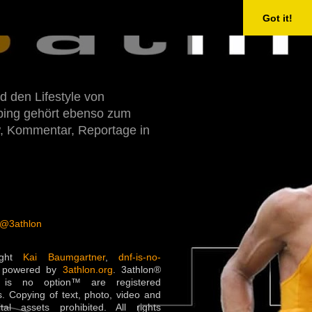
Got it!
d den Lifestyle von
Doping gehört ebenso zum
w, Kommentar, Reportage in
 @3athlon
ight
Kai Baumgartner
,
dnf-is-no-
 powered by
3athlon.org
. 3athlon®
is no option™ are registered
. Copying of text, photo, video and
ital assets prohibited. All rights