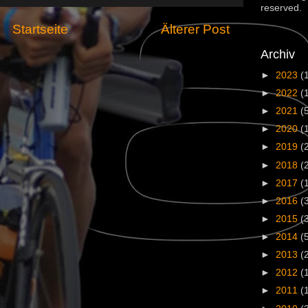
reserved.
Startseite
Älterer Post
Archiv
►
2023
(
►
2022
(
►
2021
(
►
2020
(
►
2019
(
►
2018
(
►
2017
(
►
2016
(
►
2015
(
►
2014
(
►
2013
(
►
2012
(
►
2011
(