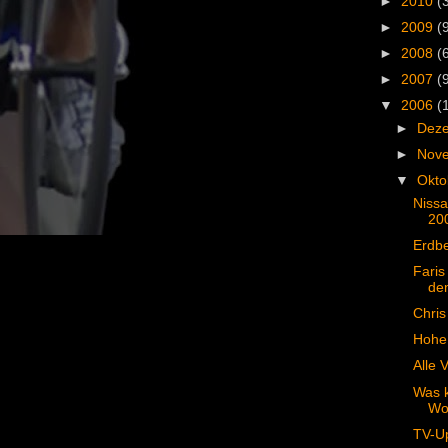
►
2010
(
►
2009
(
►
2008
(
►
2007
(
▼
2006
(
►
Dez
►
Nov
▼
Okt
Niss
200
Erdb
Faris
de
Chris
Hohe 
Alle 
Was k
Wo
TV-U