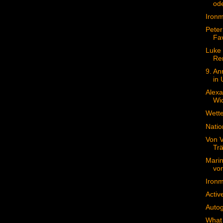
ode
Ironm
Peter
Fav
Luke 
Re
9. An
in 
Alex
Wi
Wette
Nati
Von V
Tr
Marin
vo
Ironm
Activ
Auto
What 