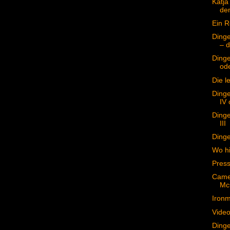
Katja
de
Ein 
Dinge
– d
Dinge
ode
Die l
Dinge
IV 
Dinge
III
Dinge
Wo h
Pres
Came
Mc
Ironm
Video
Dinge