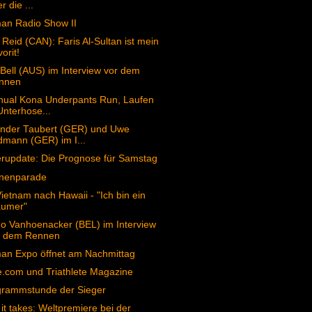
r die ...
an Radio Show II
 Reid (CAN): Faris Al-Sultan ist mein
orit!
Bell (AUS) im Interview vor dem
nnen
nual Kona Underpants Run, Laufen
Unterhose...
ander Taubert (GER) und Uwe
dmann (GER) im I...
rupdate: Die Prognose für Samstag
onenparade
ietnam nach Hawaii - "Ich bin ein
äumer"
o Vanhoenacker (BEL) im Interview
r dem Rennen
an Expo öffnet am Nachmittag
e.com und Triathlete Magazine
grammstunde der Sieger
it takes: Weltpremiere bei der