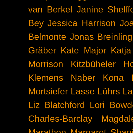
van Berkel
Janine Shelff
Bey
Jessica Harrison
Joa
Belmonte
Jonas Breinling
Gräber
Kate Major
Katj
Morrison
Kitzbüheler H
Klemens Naber
Kona
Mortsiefer
Lasse Lührs
La
Liz Blatchford
Lori Bowd
Charles-Barclay
Magdal
Marathon
Margaret Shapi