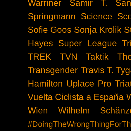
Warriner
Samir T.
San
Springmann
Science
Sco
Sofie Goos
Sonja Krolik
S
Hayes
Super League Tri
TREK
TVN
Taktik
Th
Transgender
Travis T. Tyg
Hamilton
Uplace Pro Tria
Vuelta Ciclista a España
Wien
Wilhelm Schänz
#DoingTheWrongThingForTh