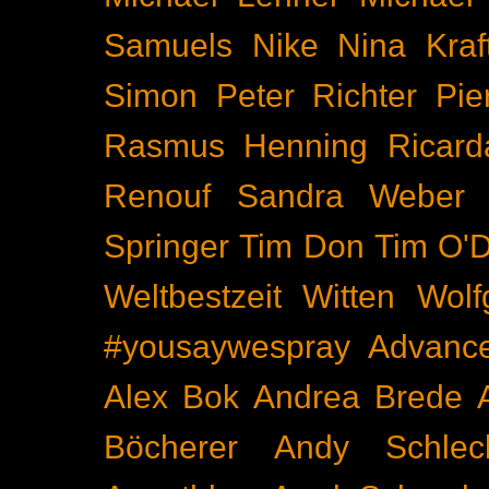
Samuels
Nike
Nina Kraf
Simon
Peter Richter
Pie
Rasmus Henning
Ricard
Renouf
Sandra Weber
Springer
Tim Don
Tim O'D
Weltbestzeit
Witten
Wolf
#yousaywespray
Advanc
Alex Bok
Andrea Brede
Böcherer
Andy Schlec