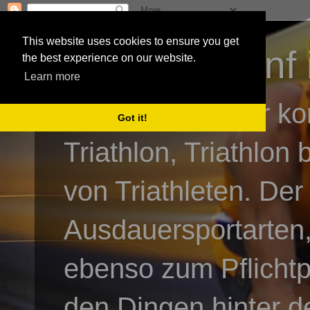
This website uses cookies to ensure you get
3athlon - #dnf 
the best experience on our website.
Learn more
Kai Baumgartner ko
Got it!
Triathlon, Triathlon
von Triathleten. Der
Ausdauersportarten,
ebenso zum Pflicht
den Dingen hinter de