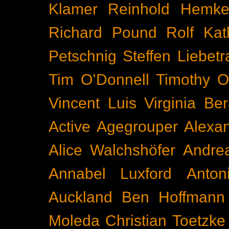
Klamer
Reinhold Hemke
Richard Pound
Rolf Kat
Petschnig
Steffen Liebetr
Tim O’Donnell
Timothy O
Vincent Luis
Virginia Be
Active
Agegrouper
Alexa
Alice Walchshöfer
Andrea
Annabel Luxford
Anton
Auckland
Ben Hoffmann
Moleda
Christian Toetzke