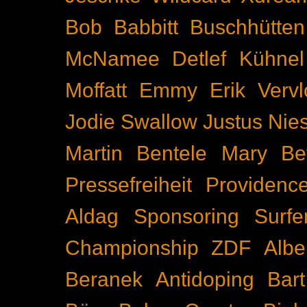
Bob Babbitt
Buschhütten
McNamee
Detlef Kühnel
Moffatt
Emmy
Erik Vervl
Jodie Swallow
Justus Nie
Martin Bentele
Mary Bet
Pressefreiheit
Providenc
Aldag
Sponsoring
Surfe
Championship
ZDF
Albe
Beranek
Antidoping
Bar