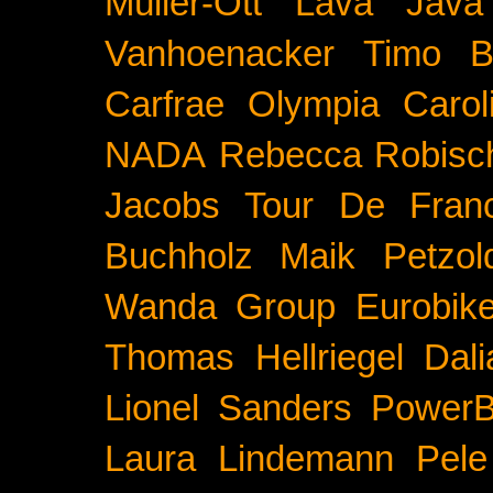
Müller-Ott
Lava Java
Vanhoenacker
Timo B
Carfrae
Olympia
Carol
NADA
Rebecca Robisc
Jacobs
Tour De Fran
Buchholz
Maik Petzol
Wanda Group
Eurobik
Thomas Hellriegel
Dal
Lionel Sanders
PowerB
Laura Lindemann
Pele