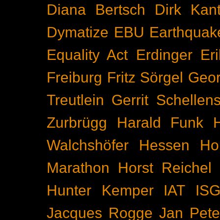
Diana Bertsch
Dirk Kant
Dymatize
EBU
Earthquak
Equality Act
Erdinger
Er
Freiburg
Fritz Sörgel
Geor
Treutlein
Gerrit Schellen
Zurbrügg
Harald Funk
Walchshöfer
Hessen
Ho
Marathon
Horst Reichel
Hunter Kemper
IAT
IS
Jacques Rogge
Jan Pete