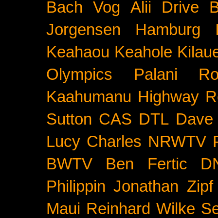
Bach
Vog
Alii Drive
B
Jorgensen
Hamburg
Keahaou
Keahole
Kilau
Olympics
Palani Ro
Kaahumanu Highway
R
Sutton
CAS
DTL
Dave 
Lucy Charles
NRWTV
BWTV
Ben Fertic
D
Philippin
Jonathan Zipf
Maui
Reinhard Wilke
Se