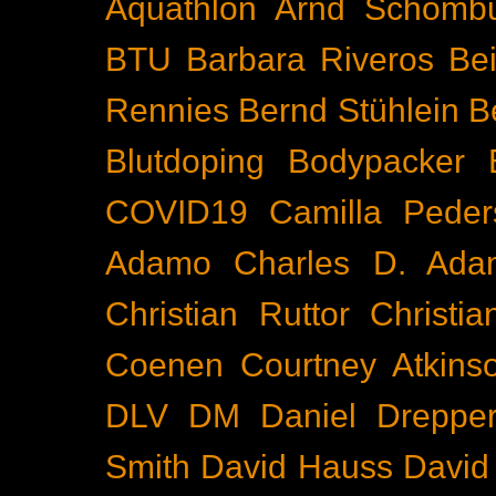
Aquathlon
Arnd Schomb
BTU
Barbara Riveros
Bei
Rennies
Bernd Stühlein
B
Blutdoping
Bodypacker
COVID19
Camilla Peder
Adamo
Charles D. Ada
Christian Ruttor
Christi
Coenen
Courtney Atkins
DLV
DM
Daniel Dreppe
Smith
David Hauss
David