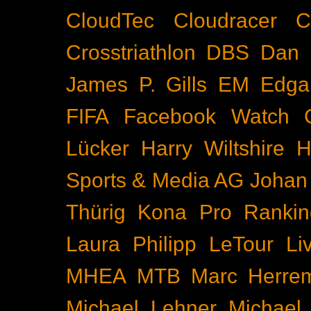
CloudTec
Cloudracer
C
Crosstriathlon
DBS
Dan 
James P. Gills
EM
Edga
FIFA
Facebook Watch
Lücker
Harry Wiltshire
H
Sports & Media AG
Johan
Thürig
Kona Pro Rankin
Laura Philipp
LeTour
Li
MHEA
MTB
Marc Herre
Michael Lehner
Michael