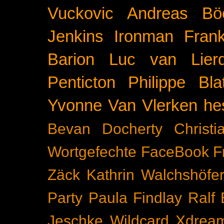
Vuckovic
Andreas Bö
Jenkins
Ironman Frank
Barion
Luc van Lier
Penticton
Philippe Blat
Yvonne Van Vlerken
he
Bevan Docherty
Christ
Wortgefechte
FaceBook
F
Zäck
Kathrin Walchshöfe
Party
Paula Findlay
Ralf 
Jeschke
Wildcard
Xdrea