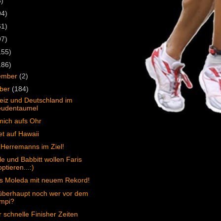
3)
94)
61)
97)
155)
186)
ember
(2)
ober
(184)
iz und Deutschland im
eudentaumel
ich aufs Ohr
t auf Hawaii
Herremanns im Ziel!
e und Babbitt wollen Faris
ptieren...:)
s Moleda mit neuem Rekord!
 überhaupt noch wer vor dem
mpi?
 schnelle Finisher Zeiten