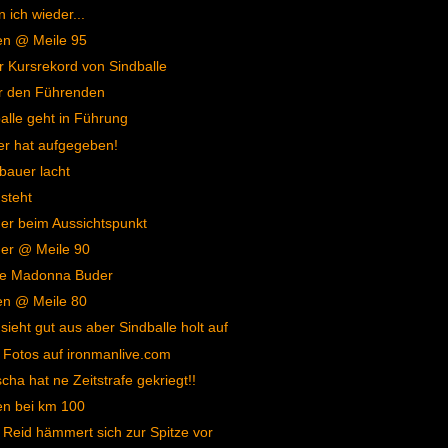
n ich wieder...
en @ Meile 95
 Kursrekord von Sindballe
r den Führenden
alle geht in Führung
er hat aufgegeben!
bauer lacht
 steht
r beim Aussichtspunkt
er @ Meile 90
e Madonna Buder
en @ Meile 80
 sieht gut aus aber Sindballe holt auf
Fotos auf ironmanlive.com
cha hat ne Zeitstrafe gekriegt!!
en bei km 100
 Reid hämmert sich zur Spitze vor