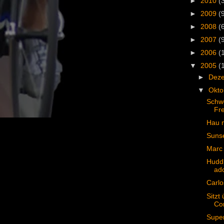
►
2010
(
►
2009
(
►
2008
(
►
2007
(
►
2006
(
▼
2005
(
►
Dez
▼
Okt
Schwe
Fr
Hau m
Sunse
Marc 
Huddl
ado
Carlo
Sitzt
Co
Super