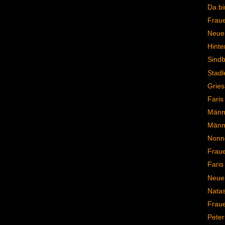
Da bi
Frau
Neuer
Hinte
Sindb
Stadl
Gries
Faris
Männe
Männ
Nonn
Frau
Faris
Neue 
Natas
Frau
Peter