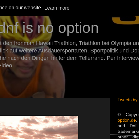
ence on our website.
Learn more
dnf is no option
den Ironman Hawaii Triathlon, Triathlon bei Olympia un
Blick auf weitere Ausdauersportarten, Sportpolitik und 
he nach den Dingen hinter dem Tellerrand. Per Intervie
Video.
Tweets by
© Copyr
option.de
,
and Dnf 
trademarks
other dig