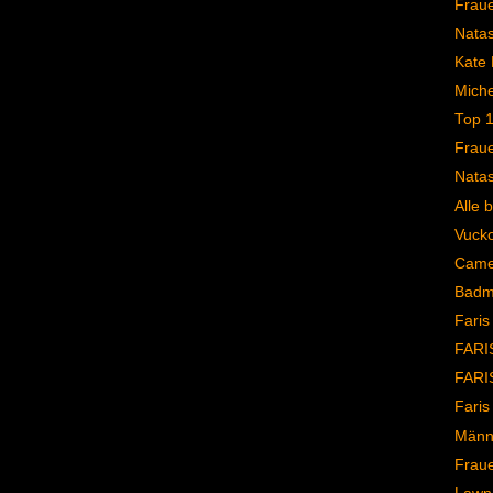
Frau
Natas
Kate 
Michel
Top 
Frau
Natas
Alle 
Vucko 
Came
Badma
Faris
FARIS
FARI
Faris
Männ
Frau