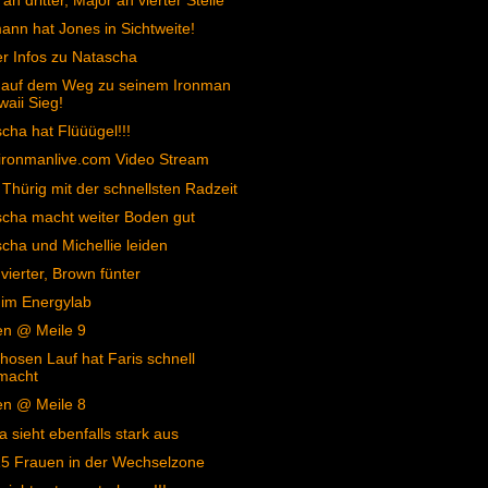
an dritter, Major an vierter Stelle
nn hat Jones in Sichtweite!
er Infos zu Natascha
s auf dem Weg zu seinem Ironman
aii Sieg!
cha hat Flüüügel!!!
ironmanlive.com Video Stream
 Thürig mit der schnellsten Radzeit
cha macht weiter Boden gut
cha und Michellie leiden
vierter, Brown fünter
 im Energylab
en @ Meile 9
hosen Lauf hat Faris schnell
macht
en @ Meile 8
 sieht ebenfalls stark aus
5 Frauen in der Wechselzone