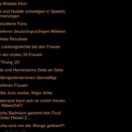
s Moleda führt
t und Huddle schwelgen in Speedo
innerungen
esottene Fans
eiteren deutschsprachigen Athleten
ette Resultate
Leistungsdichte bei den Frauen
n der ersten 10 Frauen
 Thürig 10!
a und Herremanns Seite an Seite
llengewinnerinnen überwältigt
eiteren Frauen
llie Jons zweite, Major dritte
iemand kann sich so schön freuen
 Natascha!!!
scha Badmann gewinnt den Ford
nman Hawaii 2...
cha wird von der Menge gefeiert!!!