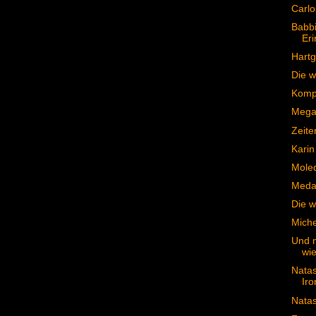
Carlo
Babbi
Er
Hartg
Die w
Kompl
Mega 
Zeite
Karin
Moled
Medai
Die w
Miche
Und n
wie
Nata
Iro
Natas