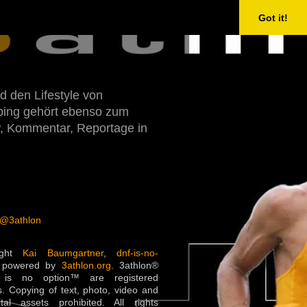
Got it!
d den Lifestyle von
Doping gehört ebenso zum
w, Kommentar, Reportage in
 @3athlon
ight
Kai Baumgartner
,
dnf-is-no-
 powered by
3athlon.org
. 3athlon®
is no option™ are registered
. Copying of text, photo, video and
ital assets prohibited. All rights