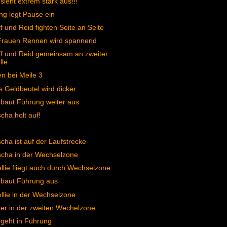
 sieht extrem stark aus!!!
ng legt Pause ein
f und Reid fighten Seite an Seite
Frauen Rennen wird spannend
f und Reid gemeinsam an zweiter
lle
n bei Meile 3
s Geldbeutel wird dicker
 baut Führung weiter aus
cha holt auf!
cha ist auf der Laufstrecke
cha in der Wechselzone
llie fliegt auch durch Wechselzone
 baut Führung aus
llie in der Wechselzone
r in der zweiten Wechelzone
 geht in Führung