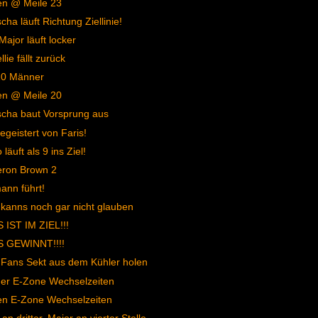
en @ Meile 23
cha läuft Richtung Ziellinie!
Major läuft locker
lie fällt zurück
10 Männer
en @ Meile 20
cha baut Vorsprung aus
begeistert von Faris!
läuft als 9 ins Ziel!
ron Brown 2
nn führt!
 kanns noch gar nicht glauben
 IST IM ZIEL!!!
S GEWINNT!!!!
 Fans Sekt aus dem Kühler holen
er E-Zone Wechselzeiten
en E-Zone Wechselzeiten