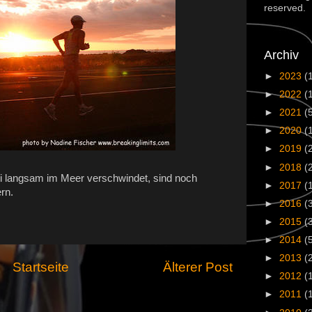
reserved.
Archiv
►
2023
(
►
2022
(
►
2021
(
►
2020
(
►
2019
(
►
2018
(
 langsam im Meer verschwindet, sind noch
►
2017
(
rn.
►
2016
(
►
2015
(
►
2014
(
►
2013
(
Startseite
Älterer Post
►
2012
(
►
2011
(