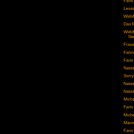
Faris
Lessi
Widof
Das 
Widof
Ste
Fraue
Fahri
Faris
Natas
Sorry
Natas
Natas
Miche
Faris
Miche
Männe
Faris