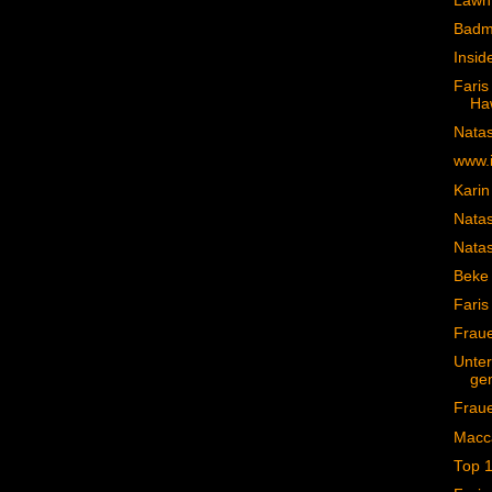
Lawn 
Badma
Insid
Fari
Haw
Natas
www.
Karin
Natas
Natas
Beke 
Faris
Frau
Unter
ge
Frau
Macca
Top 1