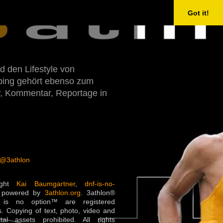
Got it!
d den Lifestyle von
Doping gehört ebenso zum
w, Kommentar, Reportage in
 @3athlon
ight
Kai Baumgartner
,
dnf-is-no-
 powered by
3athlon.org
. 3athlon®
is no option™ are registered
. Copying of text, photo, video and
ital assets prohibited. All rights