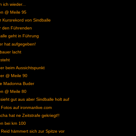
n ich wieder...
en @ Meile 95
 Kursrekord von Sindballe
r den Führenden
alle geht in Führung
er hat aufgegeben!
bauer lacht
 steht
r beim Aussichtspunkt
er @ Meile 90
e Madonna Buder
en @ Meile 80
 sieht gut aus aber Sindballe holt auf
Fotos auf ironmanlive.com
cha hat ne Zeitstrafe gekriegt!!
en bei km 100
 Reid hämmert sich zur Spitze vor