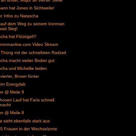
an dritter, Major an vierter Stelle
nn hat Jones in Sichtweite!
er Infos zu Natascha
s auf dem Weg zu seinem Ironman
aii Sieg!
cha hat Flüüügel!!!
ironmanlive.com Video Stream
 Thürig mit der schnellsten Radzeit
cha macht weiter Boden gut
cha und Michellie leiden
vierter, Brown fünter
 im Energylab
en @ Meile 9
hosen Lauf hat Faris schnell
macht
en @ Meile 8
 sieht ebenfalls stark aus
5 Frauen in der Wechselzone