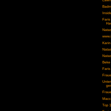
Lawn 
Badma
Insid
Fari
Haw
Natas
www.
Karin
Natas
Natas
Beke 
Faris
Frau
Unter
ge
Frau
Macca
Top 1