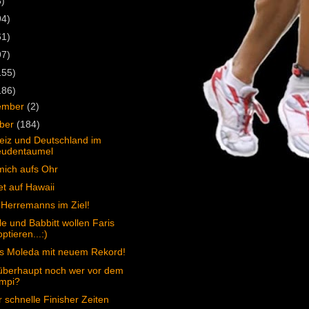
3)
94)
61)
97)
155)
186)
ember
(2)
ober
(184)
iz und Deutschland im
eudentaumel
ich aufs Ohr
t auf Hawaii
Herremanns im Ziel!
e und Babbitt wollen Faris
ptieren...:)
s Moleda mit neuem Rekord!
 überhaupt noch wer vor dem
mpi?
 schnelle Finisher Zeiten