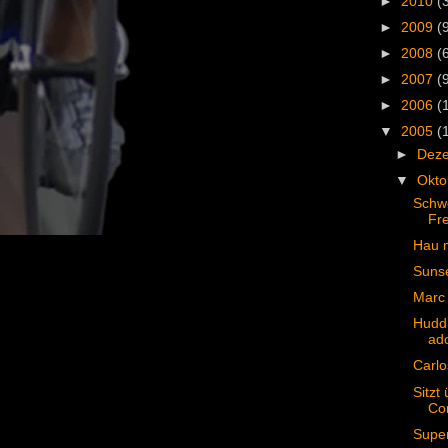
►
2010
(
►
2009
(
►
2008
(
►
2007
(
►
2006
(
▼
2005
(
►
Dez
▼
Okt
Schwe
Fr
Hau m
Sunse
Marc 
Huddl
ado
Carlo
Sitzt
Co
Super