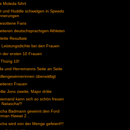
s Moleda führt
t und Huddle schwelgen in Speedo
innerungen
esottene Fans
eiteren deutschsprachigen Athleten
ette Resultate
Leistungsdichte bei den Frauen
n der ersten 10 Frauen
 Thürig 10!
a und Herremanns Seite an Seite
llengewinnerinnen überwältigt
eiteren Frauen
llie Jons zweite, Major dritte
iemand kann sich so schön freuen
 Natascha!!!
scha Badmann gewinnt den Ford
nman Hawaii 2...
cha wird von der Menge gefeiert!!!