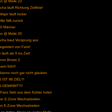
en @ Meile 23
cha läuft Richtung Ziellinie!
Major läuft locker
lie fällt zurück
10 Männer
en @ Meile 20
cha baut Vorsprung aus
begeistert von Faris!
läuft als 9 ins Ziel!
ron Brown 2
nn führt!
 kanns noch gar nicht glauben
 IST IM ZIEL!!!
S GEWINNT!!!!
 Fans Sekt aus dem Kühler holen
er E-Zone Wechselzeiten
en E-Zone Wechselzeiten