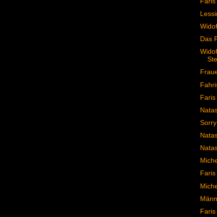
Faris
Lessi
Widof
Das 
Widof
Ste
Fraue
Fahri
Faris
Natas
Sorry
Natas
Natas
Miche
Faris
Miche
Männe
Faris