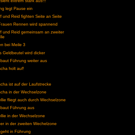
 sieht extrem stark aus!!!
ng legt Pause ein
f und Reid fighten Seite an Seite
Frauen Rennen wird spannend
f und Reid gemeinsam an zweiter
lle
n bei Meile 3
s Geldbeutel wird dicker
 baut Führung weiter aus
cha holt auf!
cha ist auf der Laufstrecke
cha in der Wechselzone
llie fliegt auch durch Wechselzone
 baut Führung aus
llie in der Wechselzone
r in der zweiten Wechelzone
 geht in Führung