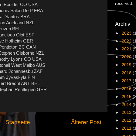
reserved.
ron Boulder CO USA
ancois Salon De P FRA
scar Santos BRA
ron Auckland NZL
Archiv
Leuven BEL
►
2023
(
rancisco Olot ESP
Uwe Hofheim GER
►
2022
(
 Penticton BC CAN
►
2021
(
 Stephen Gisborne NZL
►
2020
(
imothy Lyons CO USA
►
2019
(
itchell West Melbo AUS
aynard Johannesbu ZAF
►
2018
(
Tom Jyvaskyla FIN
►
2017
(
Bert Brecht ANT BEL
►
2016
(
 Stephan Reutlingen GER
►
2015
(
►
2014
(
►
2013
(
►
2012
(
Startseite
Älterer Post
►
2011
(