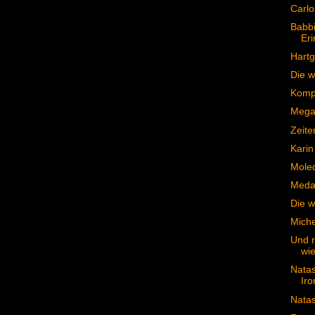
Carlo
Babbi
Er
Hartg
Die w
Kompl
Mega 
Zeite
Karin
Moled
Medai
Die w
Miche
Und n
wie
Nata
Iro
Natas