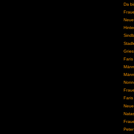
Da bi
Frau
Neuer
Hinte
Sindb
Stadl
Gries
Faris
Männe
Männ
Nonn
Frau
Faris
Neue 
Natas
Frau
Peter