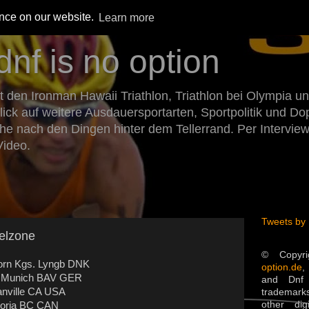
ence on our website.
Learn more
dnf is no option
den Ironman Hawaii Triathlon, Triathlon bei Olympia un
Blick auf weitere Ausdauersportarten, Sportpolitik und 
he nach den Dingen hinter dem Tellerrand. Per Intervie
Video.
Tweets by
elzone
© Copyr
bjorn Kgs. Lyngb DNK
option.de
,
ris Munich BAV GER
and Dnf 
Danville CA USA
trademarks
other dig
ctoria BC CAN