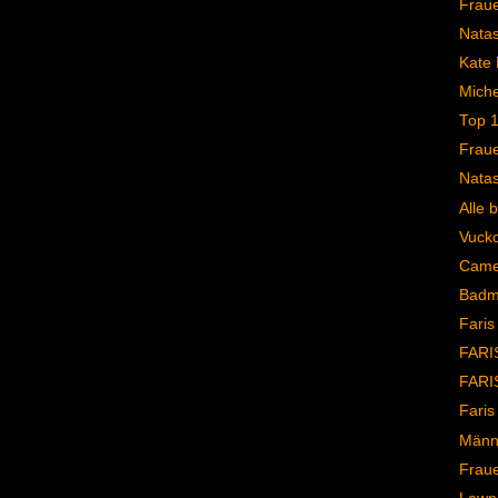
Frau
Natas
Kate 
Michel
Top 
Frau
Natas
Alle 
Vucko 
Came
Badma
Faris
FARIS
FARI
Faris
Männ
Frau