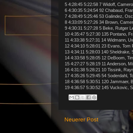
5 4:28:45 5:22:58 7 Widoff, Came
6 4:30:35 5:24:54 92 Chabaud, Fr
7 4:28:49 5:25:46 53 Galindez, O
8 4:33:09 5:27:26 34 Brown, Came
9 4:30:31 5:27:28 5 Beke, Rutger 
10 4:35:47 5:27:30 135 Pontano, F
11 4:33:38 5:27:31 14 Widmann, 
12 4:34:10 5:28:01 23 Evans, Tom
13 4:34:11 5:28:03 140 Sheldrake,
14 4:33:58 5:28:05 12 DeBoom, T
15 4:27:27 5:28:19 11 Anderson, M
16 4:31:38 5:28:21 10 Tissink, R
17 4:35:26 5:29:45 54 Soderdahl, 
18 4:36:58 5:30:51 120 Jammaer, 
19 4:36:57 5:30:52 145 Vuckovic,
Neuerer Post