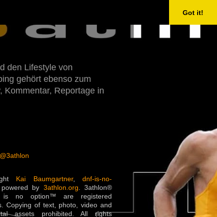
Got it!
d den Lifestyle von
Doping gehört ebenso zum
w, Kommentar, Reportage in
 @3athlon
ight
Kai Baumgartner
,
dnf-is-no-
 powered by
3athlon.org
. 3athlon®
is no option™ are registered
. Copying of text, photo, video and
ital assets prohibited. All rights