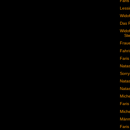
Faris
Lessi
Widof
Das 
Widof
Ste
Fraue
Fahri
Faris
Natas
Sorry
Natas
Natas
Miche
Faris
Miche
Männe
Faris