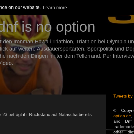
ence on our website.
Learn more
dnf is no option
den Ironman Hawaii Triathlon, Triathlon bei Olympia un
Blick auf weitere Ausdauersportarten, Sportpolitik und 
he nach den Dingen hinter dem Tellerrand. Per Intervie
Video.
Tweets by
© Copyr
ile 23 beträgt ihr Rückstand auf Natascha bereits
option.de
,
and Dnf 
trademarks
other dig