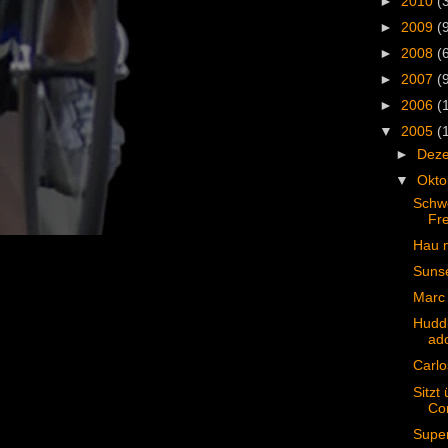
►
2010
(
►
2009
(
►
2008
(
►
2007
(
►
2006
(
▼
2005
(
►
Dez
▼
Okt
Schwe
Fr
Hau m
Sunse
Marc 
Huddl
ado
Carlo
Sitzt
Co
Super