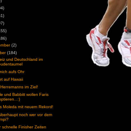
3)
94)
61)
97)
155)
186)
ember
(2)
ober
(184)
iz und Deutschland im
eudentaumel
ich aufs Ohr
t auf Hawaii
Herremanns im Ziel!
e und Babbitt wollen Faris
ptieren...:)
s Moleda mit neuem Rekord!
 überhaupt noch wer vor dem
mpi?
 schnelle Finisher Zeiten