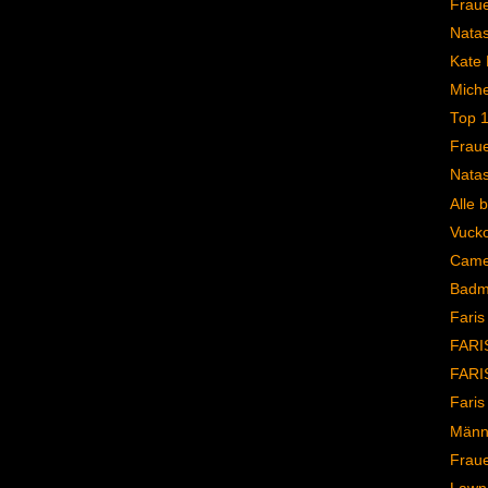
Frau
Natas
Kate 
Michel
Top 
Frau
Natas
Alle 
Vucko 
Came
Badma
Faris
FARIS
FARI
Faris
Männ
Frau