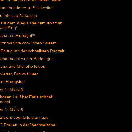
an dritter, Major an vierter Stelle
nn hat Jones in Sichtweite!
er Infos zu Natascha
s auf dem Weg zu seinem Ironman
aii Sieg!
cha hat Flüüügel!!!
ironmanlive.com Video Stream
 Thürig mit der schnellsten Radzeit
cha macht weiter Boden gut
cha und Michellie leiden
vierter, Brown fünter
 im Energylab
en @ Meile 9
hosen Lauf hat Faris schnell
macht
en @ Meile 8
 sieht ebenfalls stark aus
5 Frauen in der Wechselzone