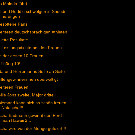
s Moleda führt
t und Huddle schwelgen in Speedo
innerungen
esottene Fans
eiteren deutschsprachigen Athleten
ette Resultate
Leistungsdichte bei den Frauen
n der ersten 10 Frauen
 Thürig 10!
a und Herremanns Seite an Seite
llengewinnerinnen überwältigt
eiteren Frauen
llie Jons zweite, Major dritte
iemand kann sich so schön freuen
 Natascha!!!
scha Badmann gewinnt den Ford
nman Hawaii 2...
cha wird von der Menge gefeiert!!!