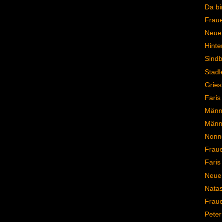
Da bi
Frau
Neuer
Hinte
Sindb
Stadl
Gries
Faris
Männe
Männ
Nonn
Frau
Faris
Neue 
Natas
Frau
Peter