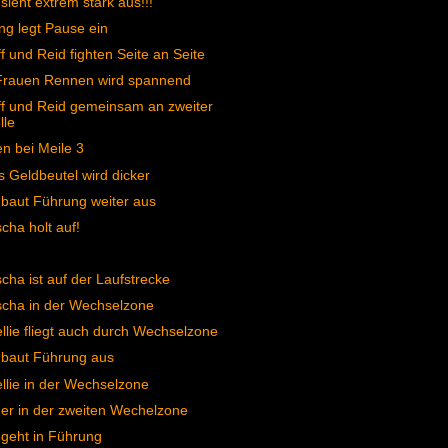
 sieht extrem stark aus!!!
ng legt Pause ein
f und Reid fighten Seite an Seite
Frauen Rennen wird spannend
f und Reid gemeinsam an zweiter
lle
n bei Meile 3
s Geldbeutel wird dicker
 baut Führung weiter aus
cha holt auf!
cha ist auf der Laufstrecke
cha in der Wechselzone
llie fliegt auch durch Wechselzone
 baut Führung aus
llie in der Wechselzone
r in der zweiten Wechelzone
 geht in Führung