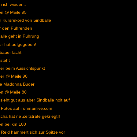
n ich wieder...
en @ Meile 95
 Kursrekord von Sindballe
r den Führenden
alle geht in Führung
er hat aufgegeben!
bauer lacht
 steht
r beim Aussichtspunkt
er @ Meile 90
e Madonna Buder
en @ Meile 80
 sieht gut aus aber Sindballe holt auf
Fotos auf ironmanlive.com
cha hat ne Zeitstrafe gekriegt!!
en bei km 100
 Reid hämmert sich zur Spitze vor