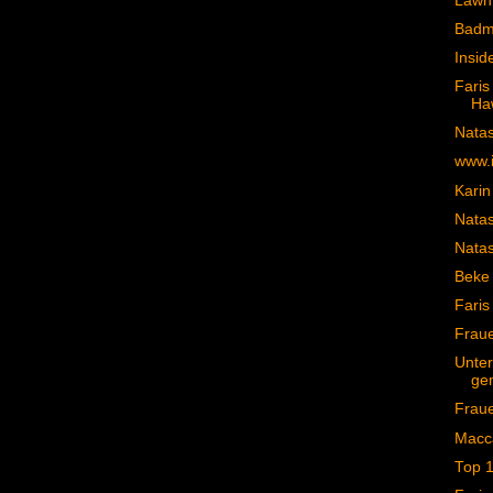
Lawn 
Badma
Insid
Fari
Haw
Natas
www.
Karin
Natas
Natas
Beke 
Faris
Frau
Unter
ge
Frau
Macca
Top 1