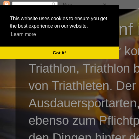
This website uses cookies to ensure you get
3athlon - #dnf 
the best experience on our website.
Learn more
Kai Baumgartner ko
Got it!
Triathlon, Triathlon
von Triathleten. Der
Ausdauersportarten,
ebenso zum Pflicht
den Dingen hinter de