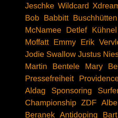
Jeschke
Wildcard
Xdrea
Bob Babbitt
Buschhütten
McNamee
Detlef Kühnel
Moffatt
Emmy
Erik Vervl
Jodie Swallow
Justus Nie
Martin Bentele
Mary Bet
Pressefreiheit
Providenc
Aldag
Sponsoring
Surfe
Championship
ZDF
Albe
Beranek
Antidoping
Bar