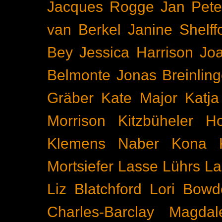
Jacques Rogge
Jan Pete
van Berkel
Janine Shelff
Bey
Jessica Harrison
Joa
Belmonte
Jonas Breinling
Gräber
Kate Major
Katj
Morrison
Kitzbüheler H
Klemens Naber
Kona
Mortsiefer
Lasse Lührs
La
Liz Blatchford
Lori Bowd
Charles-Barclay
Magdal