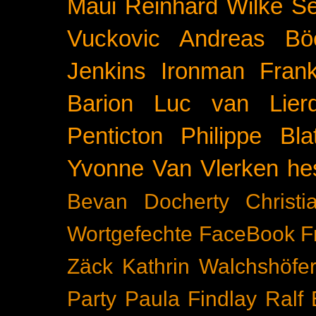
Maui
Reinhard Wilke
Se
Vuckovic
Andreas Bö
Jenkins
Ironman Frank
Barion
Luc van Lier
Penticton
Philippe Blat
Yvonne Van Vlerken
he
Bevan Docherty
Christ
Wortgefechte
FaceBook
F
Zäck
Kathrin Walchshöfe
Party
Paula Findlay
Ralf 