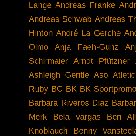
Lange
Andreas Franke
And
Andreas Schwab
Andreas T
Hinton
André La Gerche
An
Olmo
Anja Faeh-Gunz
An
Schirmaier
Arndt Pfützner
Ashleigh Gentle
Aso
Atleti
Ruby BC
BK
BK Sportpromo
Barbara Riveros Diaz
Barbar
Merk
Bela Vargas
Ben Al
Knoblauch
Benny Vansteel