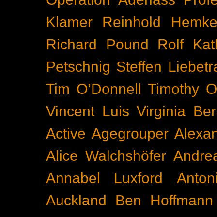
Klamer
Reinhold Hemke
Richard Pound
Rolf Kat
Petschnig
Steffen Liebetr
Tim O’Donnell
Timothy O
Vincent Luis
Virginia Be
Active
Agegrouper
Alexa
Alice Walchshöfer
Andrea
Annabel Luxford
Anton
Auckland
Ben Hoffmann