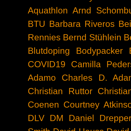
Aquathlon
Arnd Schomb
BTU
Barbara Riveros
Bei
Rennies
Bernd Stühlein
B
Blutdoping
Bodypacker
COVID19
Camilla Peder
Adamo
Charles D. Ada
Christian Ruttor
Christi
Coenen
Courtney Atkins
DLV
DM
Daniel Dreppe