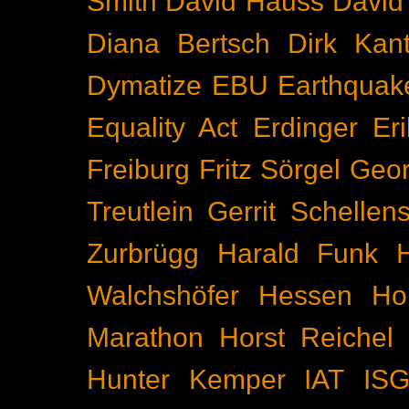
Smith
David Hauss
David
Diana Bertsch
Dirk Kant
Dymatize
EBU
Earthquak
Equality Act
Erdinger
Er
Freiburg
Fritz Sörgel
Geor
Treutlein
Gerrit Schellen
Zurbrügg
Harald Funk
Walchshöfer
Hessen
Ho
Marathon
Horst Reichel
Hunter Kemper
IAT
IS