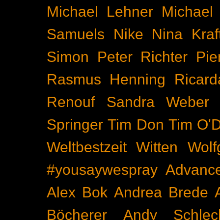
Michael Lehner
Michael
Samuels
Nike
Nina Kraf
Simon
Peter Richter
Pie
Rasmus Henning
Ricard
Renouf
Sandra Weber
Springer
Tim Don
Tim O'D
Weltbestzeit
Witten
Wolf
#yousaywespray
Advanc
Alex Bok
Andrea Brede
Böcherer
Andy Schlec