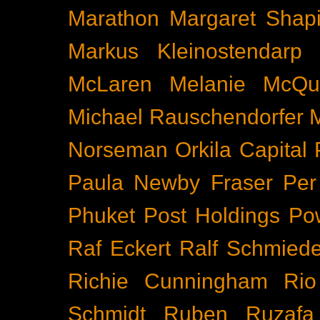
Marathon
Margaret Shapi
Markus Kleinostendarp
McLaren
Melanie McQu
Michael Rauschendorfer
Norseman
Orkila Capital
Paula Newby Fraser
Per
Phuket
Post Holdings
Po
Raf Eckert
Ralf Schmied
Richie Cunningham
Rio
Schmidt
Ruben Ruzafa