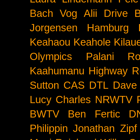
Bach
Vog
Alii Drive
B
Jorgensen
Hamburg
Keahaou
Keahole
Kilau
Olympics
Palani Ro
Kaahumanu Highway
R
Sutton
CAS
DTL
Dave 
Lucy Charles
NRWTV
BWTV
Ben Fertic
D
Philippin
Jonathan Zipf