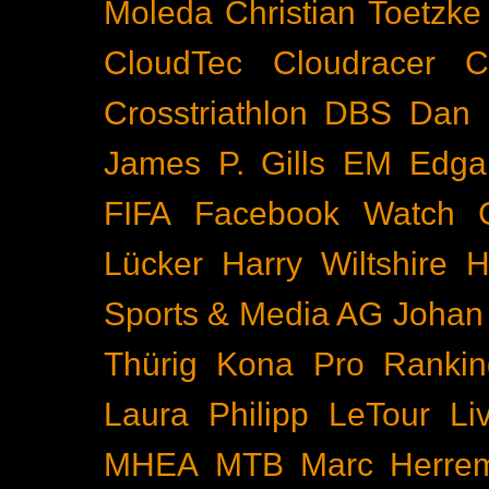
Moleda
Christian Toetzke
CloudTec
Cloudracer
C
Crosstriathlon
DBS
Dan 
James P. Gills
EM
Edga
FIFA
Facebook Watch
Lücker
Harry Wiltshire
H
Sports & Media AG
Johan
Thürig
Kona Pro Rankin
Laura Philipp
LeTour
Li
MHEA
MTB
Marc Herre