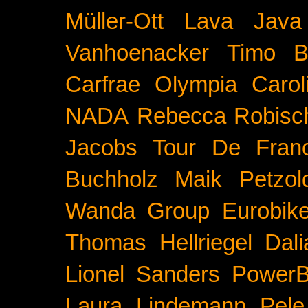
Müller-Ott
Lava Java
Vanhoenacker
Timo B
Carfrae
Olympia
Carol
NADA
Rebecca Robisc
Jacobs
Tour De Fran
Buchholz
Maik Petzol
Wanda Group
Eurobik
Thomas Hellriegel
Dal
Lionel Sanders
PowerB
Laura Lindemann
Pele