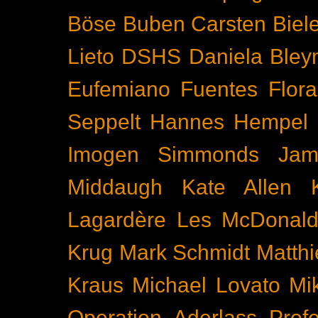
Böse Buben
Carsten Biel
Lieto
DSHS
Daniela Bley
Eufemiano Fuentes
Flora
Seppelt
Hannes Hempel
Imogen Simmonds
Ja
Middaugh
Kate Allen
Lagardère
Les McDonal
Krug
Mark Schmidt
Matth
Kraus
Michael Lovato
Mi
Operation Aderlass
Prof