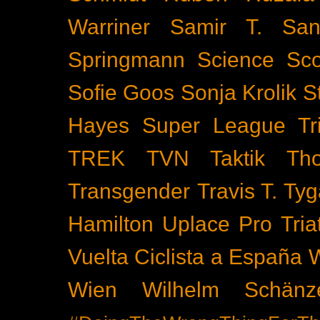
Warriner
Samir T.
San
Springmann
Science
Sco
Sofie Goos
Sonja Krolik
S
Hayes
Super League Tri
TREK
TVN
Taktik
Th
Transgender
Travis T. Tyg
Hamilton
Uplace Pro Tria
Vuelta Ciclista a España
Wien
Wilhelm Schänz