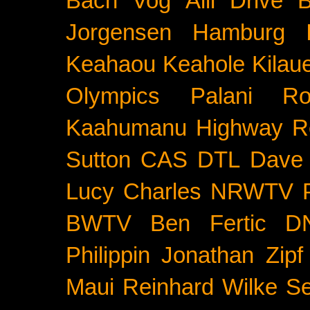
Bach
Vog
Alii Drive
B
Jorgensen
Hamburg
Keahaou
Keahole
Kilau
Olympics
Palani Ro
Kaahumanu Highway
R
Sutton
CAS
DTL
Dave 
Lucy Charles
NRWTV
BWTV
Ben Fertic
D
Philippin
Jonathan Zipf
Maui
Reinhard Wilke
Se