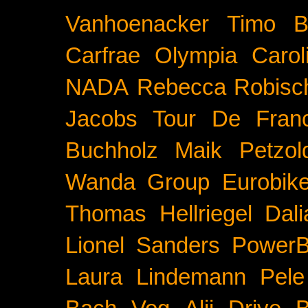
Vanhoenacker
Timo B
Carfrae
Olympia
Carol
NADA
Rebecca Robisc
Jacobs
Tour De Fran
Buchholz
Maik Petzol
Wanda Group
Eurobik
Thomas Hellriegel
Dal
Lionel Sanders
PowerB
Laura Lindemann
Pele