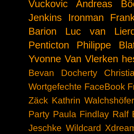
Vuckovic
Andreas Bö
Jenkins
Ironman Frank
Barion
Luc van Lier
Penticton
Philippe Blat
Yvonne Van Vlerken
he
Bevan Docherty
Christ
Wortgefechte
FaceBook
F
Zäck
Kathrin Walchshöfe
Party
Paula Findlay
Ralf 
Jeschke
Wildcard
Xdrea