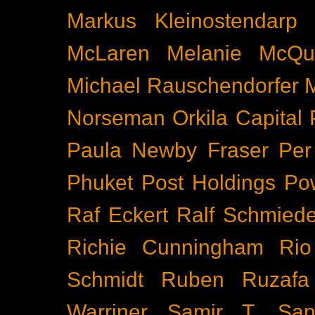
Markus Kleinostendarp
McLaren
Melanie McQu
Michael Rauschendorfer
Norseman
Orkila Capital
Paula Newby Fraser
Per
Phuket
Post Holdings
Po
Raf Eckert
Ralf Schmied
Richie Cunningham
Rio
Schmidt
Ruben Ruzafa
Warriner
Samir T.
San