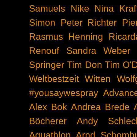
Samuels
Nike
Nina Kraf
Simon
Peter Richter
Pie
Rasmus Henning
Ricard
Renouf
Sandra Weber
Springer
Tim Don
Tim O'D
Weltbestzeit
Witten
Wolf
#yousaywespray
Advanc
Alex Bok
Andrea Brede
Böcherer
Andy Schlec
Aquathlon
Arnd Schomb