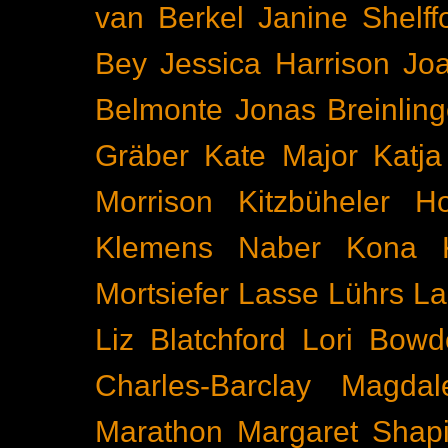
van Berkel
Janine Shelff
Bey
Jessica Harrison
Joa
Belmonte
Jonas Breinling
Gräber
Kate Major
Katj
Morrison
Kitzbüheler H
Klemens Naber
Kona
Mortsiefer
Lasse Lührs
La
Liz Blatchford
Lori Bowd
Charles-Barclay
Magdal
Marathon
Margaret Shapi