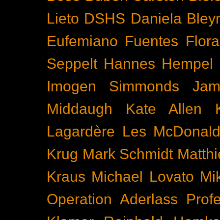
Lieto
DSHS
Daniela Bley
Eufemiano Fuentes
Flora
Seppelt
Hannes Hempel
Imogen Simmonds
Ja
Middaugh
Kate Allen
Lagardère
Les McDonal
Krug
Mark Schmidt
Matth
Kraus
Michael Lovato
Mi
Operation Aderlass
Prof