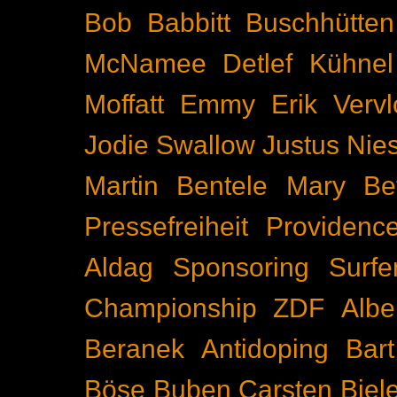
Bob Babbitt
Buschhütten
McNamee
Detlef Kühnel
Moffatt
Emmy
Erik Vervl
Jodie Swallow
Justus Nie
Martin Bentele
Mary Bet
Pressefreiheit
Providenc
Aldag
Sponsoring
Surfe
Championship
ZDF
Albe
Beranek
Antidoping
Bar
Böse Buben
Carsten Biel