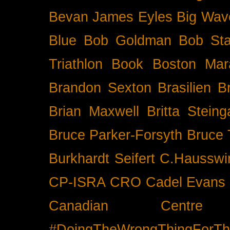
Bevan James Eyles
Big Wav
Blue
Bob Goldman
Bob Sta
Triathlon
Book
Boston Mar
Brandon Sexton
Brasilien
B
Brian Maxwell
Britta Stein
Bruce Parker-Forsyth
Bruce
Burkhardt Seifert
C.Hausswi
CP-ISRA
CRO
Cadel Evans
Canadian Cent
#DoingTheWrongThingForTh