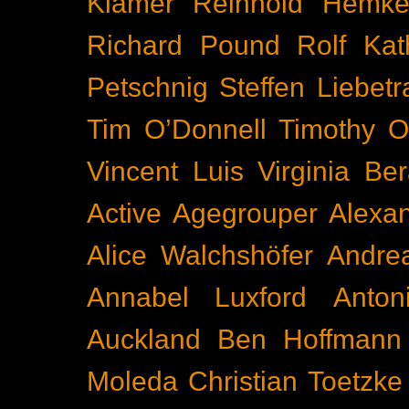
Klamer
Reinhold Hemke
Richard Pound
Rolf Kat
Petschnig
Steffen Liebetr
Tim O’Donnell
Timothy O
Vincent Luis
Virginia Be
Active
Agegrouper
Alexa
Alice Walchshöfer
Andrea
Annabel Luxford
Anton
Auckland
Ben Hoffmann
Moleda
Christian Toetzke