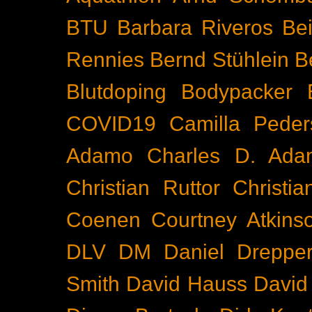
BTU
Barbara Riveros
Bei
Rennies
Bernd Stühlein
B
Blutdoping
Bodypacker
COVID19
Camilla Peder
Adamo
Charles D. Ada
Christian Ruttor
Christi
Coenen
Courtney Atkins
DLV
DM
Daniel Dreppe
Smith
David Hauss
David