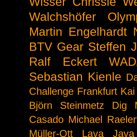
Wisser
Chrissie We
Walchshöfer
Olym
Martin Engelhardt
BTV
Gear
Steffen 
Ralf Eckert
WAD
Sebastian Kienle
Da
Challenge
Frankfurt
Kai
Björn Steinmetz
Dig 
Casado
Michael Raeler
Müller-Ott
Lava Java