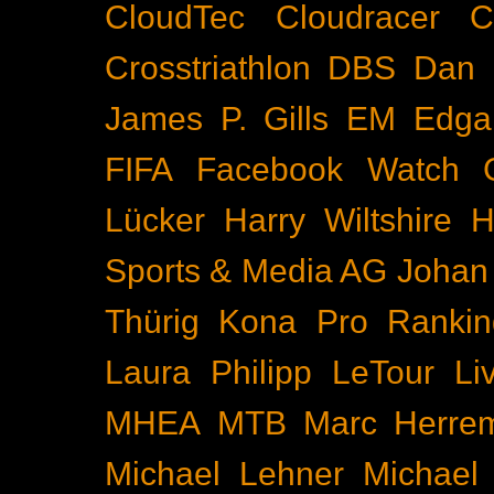
CloudTec
Cloudracer
C
Crosstriathlon
DBS
Dan 
James P. Gills
EM
Edga
FIFA
Facebook Watch
Lücker
Harry Wiltshire
H
Sports & Media AG
Johan
Thürig
Kona Pro Rankin
Laura Philipp
LeTour
Li
MHEA
MTB
Marc Herre
Michael Lehner
Michael