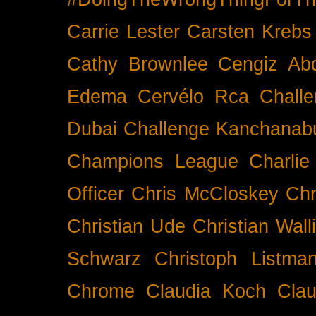
Carrie Lester
Carsten Krebs
Cathy Brownlee
Cengiz Ab
Edema
Cervélo Rca
Chall
Dubai
Challenge Kanchanabu
Champions League
Charlie
Officer
Chris McCloskey
Chr
Christian Ude
Christian Wall
Schwarz
Christoph Listma
Chrome
Claudia Koch
Clau