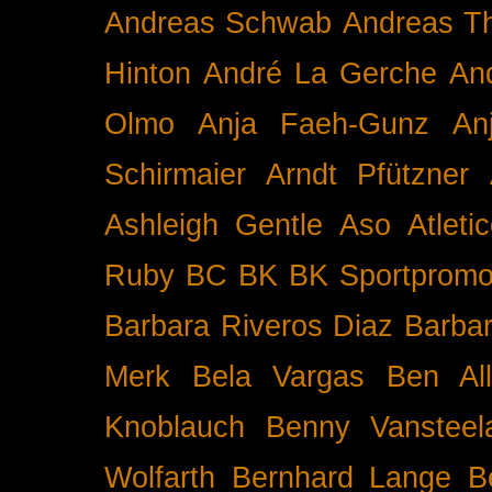
Andreas Schwab
Andreas T
Hinton
André La Gerche
An
Olmo
Anja Faeh-Gunz
An
Schirmaier
Arndt Pfützner
Ashleigh Gentle
Aso
Atleti
Ruby BC
BK
BK Sportpromo
Barbara Riveros Diaz
Barbar
Merk
Bela Vargas
Ben Al
Knoblauch
Benny Vansteel
Wolfarth
Bernhard Lange
B