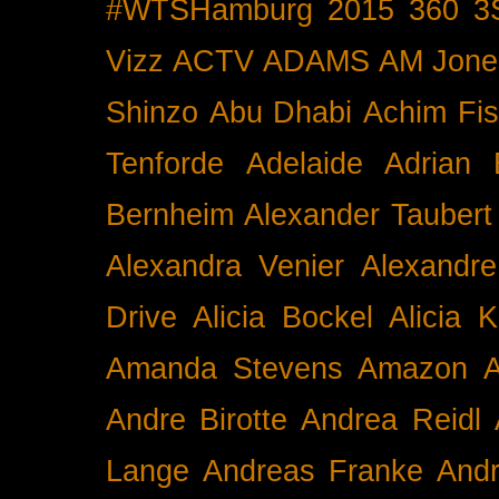
#WTSHamburg
2015
360
3
Vizz
ACTV
ADAMS
AM Jone
Shinzo
Abu Dhabi
Achim Fis
Tenforde
Adelaide
Adrian 
Bernheim
Alexander Taubert
Alexandra Venier
Alexandre
Drive
Alicia Bockel
Alicia 
Amanda Stevens
Amazon
A
Andre Birotte
Andrea Reidl
Lange
Andreas Franke
And