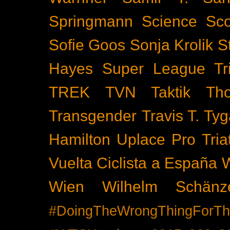
Springmann
Science
Sco
Sofie Goos
Sonja Krolik
S
Hayes
Super League Tri
TREK
TVN
Taktik
Th
Transgender
Travis T. Tyg
Hamilton
Uplace Pro Tria
Vuelta Ciclista a España
Wien
Wilhelm Schänz
#DoingTheWrongThingForTh