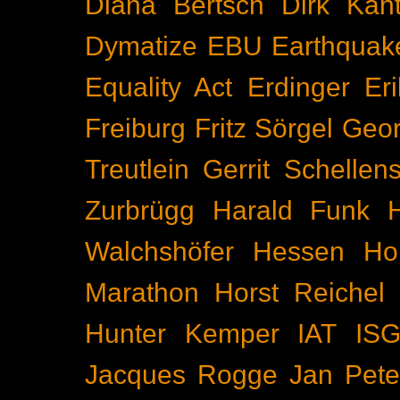
Diana Bertsch
Dirk Kant
Dymatize
EBU
Earthquak
Equality Act
Erdinger
Er
Freiburg
Fritz Sörgel
Geor
Treutlein
Gerrit Schellen
Zurbrügg
Harald Funk
Walchshöfer
Hessen
Ho
Marathon
Horst Reichel
Hunter Kemper
IAT
IS
Jacques Rogge
Jan Pete