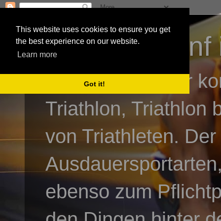
This website uses cookies to ensure you get
3athlon - #dnf 
the best experience on our website.
Learn more
Kai Baumgartner ko
Got it!
Triathlon, Triathlon
von Triathleten. Der
Ausdauersportarten,
ebenso zum Pflicht
den Dingen hinter de