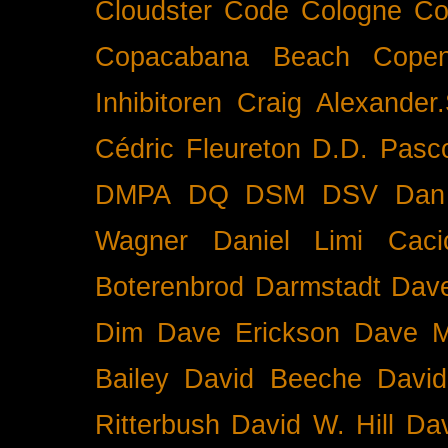
Cloudster
Code
Cologne
Co
Copacabana Beach
Cope
Inhibitoren
Craig Alexander.
Cédric Fleureton
D.D. Pasc
DMPA
DQ
DSM
DSV
Dan
Wagner
Daniel Limi Caci
Boterenbrod
Darmstadt
Dave
Dim
Dave Erickson
Dave Mc
Bailey
David Beeche
Davi
Ritterbush
David W. Hill
Dav