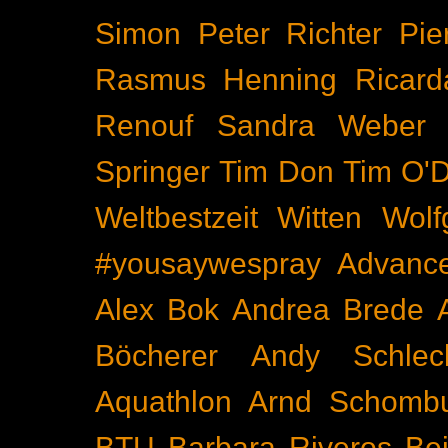
Simon
Peter Richter
Pie
Rasmus Henning
Ricard
Renouf
Sandra Weber
Springer
Tim Don
Tim O'D
Weltbestzeit
Witten
Wolf
#yousaywespray
Advanc
Alex Bok
Andrea Brede
Böcherer
Andy Schlec
Aquathlon
Arnd Schomb
BTU
Barbara Riveros
Bei