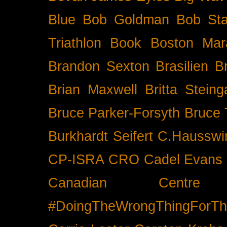
Blue
Bob Goldman
Bob Sta
Triathlon
Book
Boston Mar
Brandon Sexton
Brasilien
B
Brian Maxwell
Britta Stein
Bruce Parker-Forsyth
Bruce
Burkhardt Seifert
C.Hausswi
CP-ISRA
CRO
Cadel Evans
Canadian Cent
#DoingTheWrongThingForTh