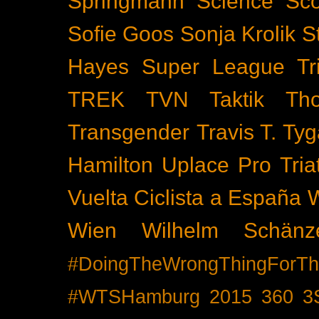
Springmann
Science
Sco
Sofie Goos
Sonja Krolik
S
Hayes
Super League Tri
TREK
TVN
Taktik
Th
Transgender
Travis T. Tyg
Hamilton
Uplace Pro Tria
Vuelta Ciclista a España
Wien
Wilhelm Schänz
#DoingTheWrongThingForTh
#WTSHamburg
2015
360
3