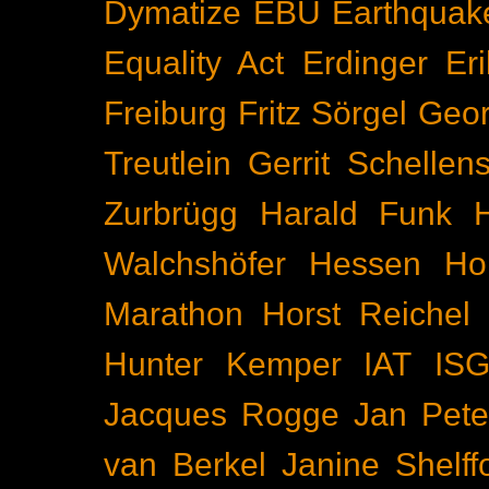
Dymatize
EBU
Earthquak
Equality Act
Erdinger
Er
Freiburg
Fritz Sörgel
Geor
Treutlein
Gerrit Schellen
Zurbrügg
Harald Funk
Walchshöfer
Hessen
Ho
Marathon
Horst Reichel
Hunter Kemper
IAT
IS
Jacques Rogge
Jan Pete
van Berkel
Janine Shelff