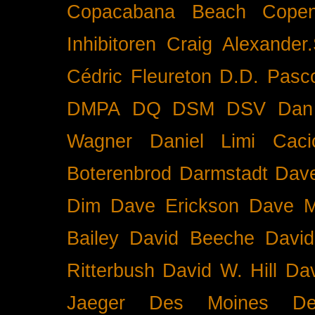
Copacabana Beach
Cope
Inhibitoren
Craig Alexander.
Cédric Fleureton
D.D. Pasc
DMPA
DQ
DSM
DSV
Dan
Wagner
Daniel Limi Caci
Boterenbrod
Darmstadt
Dave
Dim
Dave Erickson
Dave Mc
Bailey
David Beeche
Davi
Ritterbush
David W. Hill
Dav
Jaeger
Des Moines
De