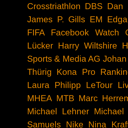
Crosstriathlon
DBS
Dan 
James P. Gills
EM
Edga
FIFA
Facebook Watch
Lücker
Harry Wiltshire
H
Sports & Media AG
Johan
Thürig
Kona Pro Rankin
Laura Philipp
LeTour
Li
MHEA
MTB
Marc Herre
Michael Lehner
Michael
Samuels
Nike
Nina Kraf