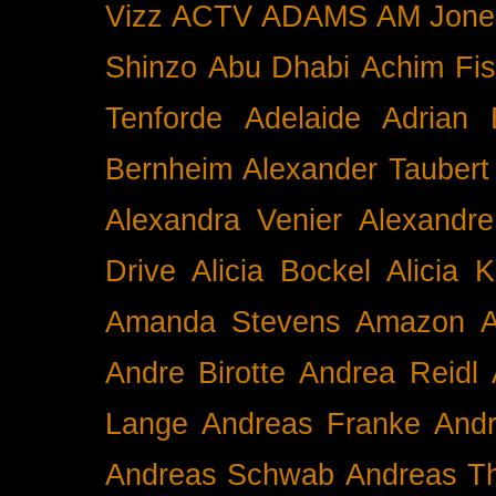
Vizz
ACTV
ADAMS
AM Jone
Shinzo
Abu Dhabi
Achim Fis
Tenforde
Adelaide
Adrian 
Bernheim
Alexander Taubert
Alexandra Venier
Alexandre
Drive
Alicia Bockel
Alicia 
Amanda Stevens
Amazon
A
Andre Birotte
Andrea Reidl
Lange
Andreas Franke
And
Andreas Schwab
Andreas T