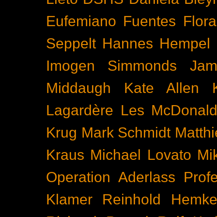
Eufemiano Fuentes
Flora
Seppelt
Hannes Hempel
Imogen Simmonds
Ja
Middaugh
Kate Allen
Lagardère
Les McDonal
Krug
Mark Schmidt
Matth
Kraus
Michael Lovato
Mi
Operation Aderlass
Prof
Klamer
Reinhold Hemke