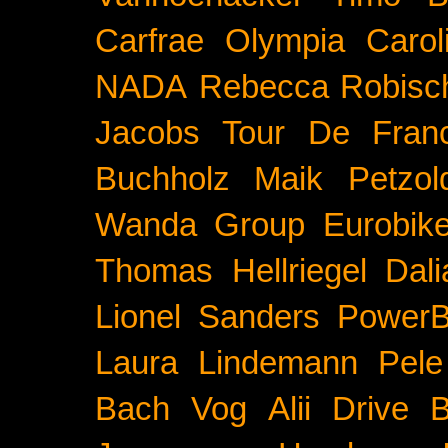
Carfrae
Olympia
Carol
NADA
Rebecca Robisc
Jacobs
Tour De Fran
Buchholz
Maik Petzol
Wanda Group
Eurobik
Thomas Hellriegel
Dal
Lionel Sanders
PowerB
Laura Lindemann
Pele
Bach
Vog
Alii Drive
B