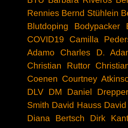
Rennies
Bernd Stühlein
B
Blutdoping
Bodypacker
COVID19
Camilla Peder
Adamo
Charles D. Ada
Christian Ruttor
Christi
Coenen
Courtney Atkins
DLV
DM
Daniel Dreppe
Smith
David Hauss
David
Diana Bertsch
Dirk Kant