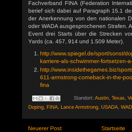
Fachverband FINA (Federation Internat
berief sich dabei auf Paragraph 15.1 d
der Anerkennung von den nationalen 
oder WADA ausgesprochenen Strafen. A
Event drei Starts über die Strecken v
Yards (ca. 457, 914 und 1.509 Meter).
http://www.spiegel.de/sport/sonst/do
karriere-als-schwimmer-fortsetzen-
http://www.insidethegames.biz/spor
611-armstrong-comeback-in-the-pool
fina
Standort:
Austin, Texas, V
Doping
,
FINA
,
Lance Armstrong
,
USADA
,
WAD
Neuerer Post
Startseite