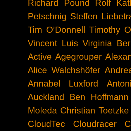
Richard Pound
Rolf Kat
Petschnig
Steffen Liebetr
Tim O’Donnell
Timothy O
Vincent Luis
Virginia Be
Active
Agegrouper
Alexa
Alice Walchshöfer
Andrea
Annabel Luxford
Anton
Auckland
Ben Hoffmann
Moleda
Christian Toetzke
CloudTec
Cloudracer
C