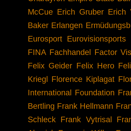
McCue
Erich Gruber
Erich 
Baker
Erlangen
Ermüdungsb
Eurosport
Eurovisionsports
FINA
Fachhandel
Factor Vi
Felix Geider
Felix Hero
Fel
Kriegl
Florence Kiplagat
Flo
International
Foundation
Fra
Bertling
Frank Hellmann
Fra
Schleck
Frank Vytrisal
Fra