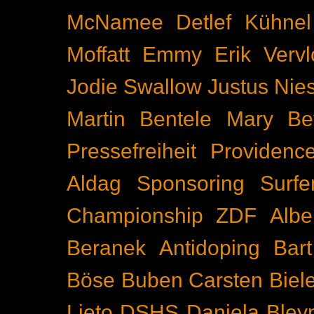
McNamee
Detlef Kühnel
Moffatt
Emmy
Erik Vervl
Jodie Swallow
Justus Nie
Martin Bentele
Mary Bet
Pressefreiheit
Providenc
Aldag
Sponsoring
Surfe
Championship
ZDF
Albe
Beranek
Antidoping
Bar
Böse Buben
Carsten Biel
Lieto
DSHS
Daniela Bley