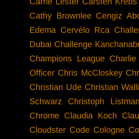
Carrie Lester
Carsten Krebs
Cathy Brownlee
Cengiz Ab
Edema
Cervélo Rca
Chall
Dubai
Challenge Kanchanabu
Champions League
Charlie
Officer
Chris McCloskey
Chr
Christian Ude
Christian Wall
Schwarz
Christoph Listma
Chrome
Claudia Koch
Clau
Cloudster
Code
Cologne
Co