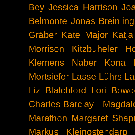
Bey
Jessica Harrison
Joa
Belmonte
Jonas Breinling
Gräber
Kate Major
Katj
Morrison
Kitzbüheler H
Klemens Naber
Kona
Mortsiefer
Lasse Lührs
La
Liz Blatchford
Lori Bowd
Charles-Barclay
Magdal
Marathon
Margaret Shapi
Markus Kleinostendarp