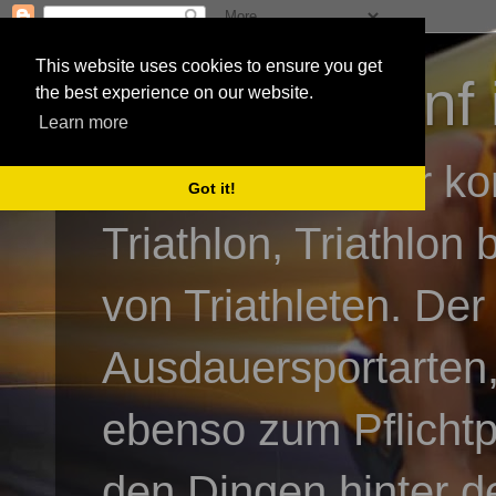
This website uses cookies to ensure you get
3athlon - #dnf 
the best experience on our website.
Learn more
Kai Baumgartner ko
Got it!
Triathlon, Triathlon
von Triathleten. Der
Ausdauersportarten,
ebenso zum Pflicht
den Dingen hinter de