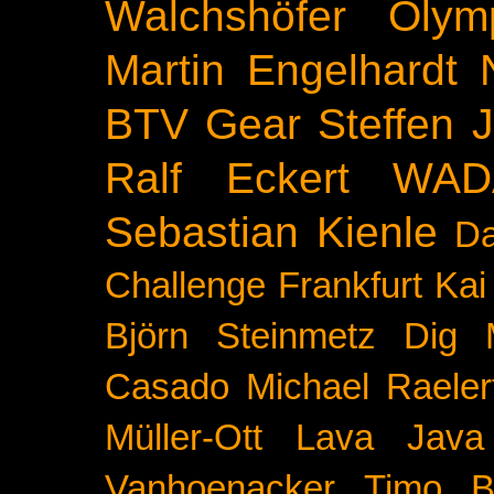
Walchshöfer
Olym
Martin Engelhardt
BTV
Gear
Steffen 
Ralf Eckert
WAD
Sebastian Kienle
Da
Challenge
Frankfurt
Kai
Björn Steinmetz
Dig 
Casado
Michael Raeler
Müller-Ott
Lava Java
Vanhoenacker
Timo B