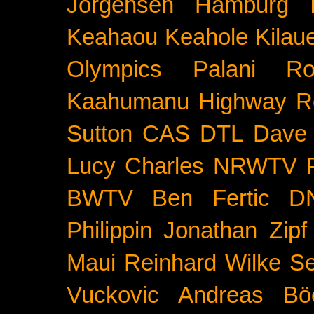
Jorgensen
Hamburg
Keahaou
Keahole
Kilau
Olympics
Palani Ro
Kaahumanu Highway
R
Sutton
CAS
DTL
Dave 
Lucy Charles
NRWTV
BWTV
Ben Fertic
D
Philippin
Jonathan Zipf
Maui
Reinhard Wilke
Se
Vuckovic
Andreas Bö