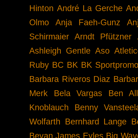
Hinton
André La Gerche
An
Olmo
Anja Faeh-Gunz
An
Schirmaier
Arndt Pfützner
Ashleigh Gentle
Aso
Atleti
Ruby BC
BK
BK Sportpromo
Barbara Riveros Diaz
Barbar
Merk
Bela Vargas
Ben Al
Knoblauch
Benny Vansteel
Wolfarth
Bernhard Lange
B
Bevan James Eyles
Big Wav