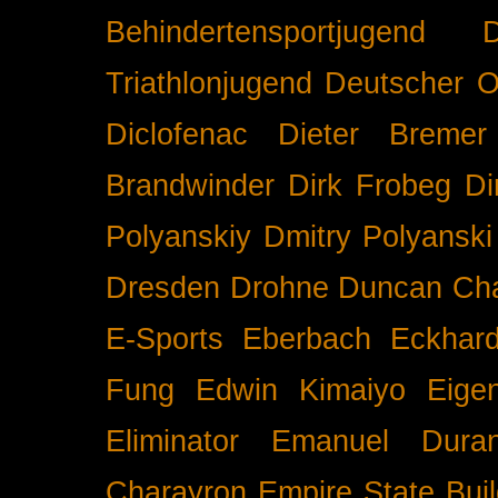
Behindertensportjugend
Triathlonjugend
Deutscher O
Diclofenac
Dieter Bremer
Brandwinder
Dirk Frobeg
Di
Polyanskiy
Dmitry Polyanski
Dresden
Drohne
Duncan Ch
E-Sports
Eberbach
Eckhar
Fung
Edwin Kimaiyo
Eigen
Eliminator
Emanuel Duran
Charayron
Empire State Buil