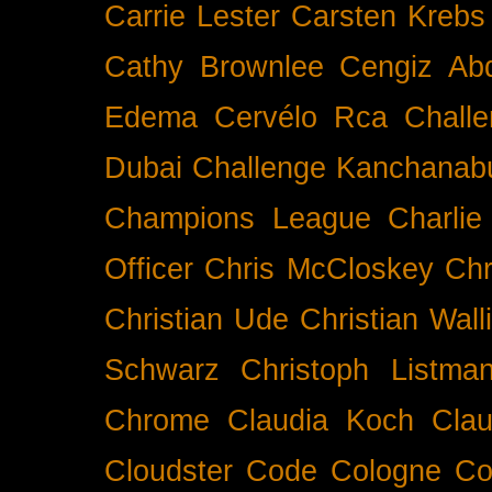
Carrie Lester
Carsten Krebs
Cathy Brownlee
Cengiz Ab
Edema
Cervélo Rca
Chall
Dubai
Challenge Kanchanabu
Champions League
Charlie
Officer
Chris McCloskey
Chr
Christian Ude
Christian Wall
Schwarz
Christoph Listma
Chrome
Claudia Koch
Clau
Cloudster
Code
Cologne
Co