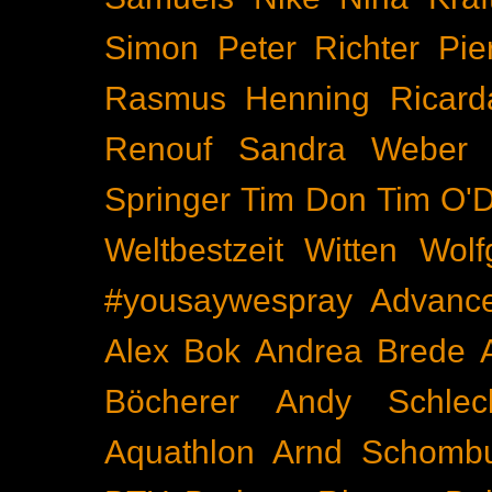
Simon
Peter Richter
Pie
Rasmus Henning
Ricard
Renouf
Sandra Weber
Springer
Tim Don
Tim O'D
Weltbestzeit
Witten
Wolf
#yousaywespray
Advanc
Alex Bok
Andrea Brede
Böcherer
Andy Schlec
Aquathlon
Arnd Schomb