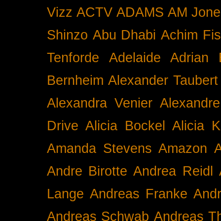
Vizz
ACTV
ADAMS
AM Jone
Shinzo
Abu Dhabi
Achim Fis
Tenforde
Adelaide
Adrian 
Bernheim
Alexander Taubert
Alexandra Venier
Alexandre
Drive
Alicia Bockel
Alicia 
Amanda Stevens
Amazon
A
Andre Birotte
Andrea Reidl
Lange
Andreas Franke
And
Andreas Schwab
Andreas T