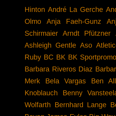
Hinton
André La Gerche
An
Olmo
Anja Faeh-Gunz
An
Schirmaier
Arndt Pfützner
Ashleigh Gentle
Aso
Atleti
Ruby BC
BK
BK Sportpromo
Barbara Riveros Diaz
Barbar
Merk
Bela Vargas
Ben Al
Knoblauch
Benny Vansteel
Wolfarth
Bernhard Lange
B