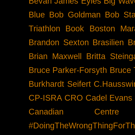
Bevan James Eyles
Big Wav
Blue
Bob Goldman
Bob Sta
Triathlon
Book
Boston Mar
Brandon Sexton
Brasilien
B
Brian Maxwell
Britta Stein
Bruce Parker-Forsyth
Bruce
Burkhardt Seifert
C.Hausswi
CP-ISRA
CRO
Cadel Evans
Canadian Cent
#DoingTheWrongThingForTh