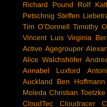
Richard Pound
Rolf Kat
Petschnig
Steffen Liebetr
Tim O’Donnell
Timothy O
Vincent Luis
Virginia Be
Active
Agegrouper
Alexa
Alice Walchshöfer
Andrea
Annabel Luxford
Anton
Auckland
Ben Hoffmann
Moleda
Christian Toetzke
CloudTec
Cloudracer
C