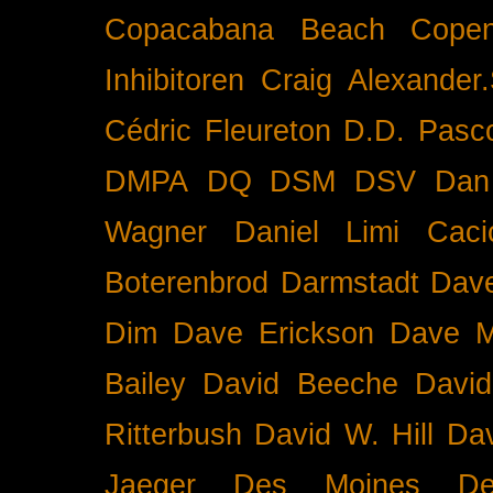
Copacabana Beach
Cope
Inhibitoren
Craig Alexander.
Cédric Fleureton
D.D. Pasc
DMPA
DQ
DSM
DSV
Dan
Wagner
Daniel Limi Caci
Boterenbrod
Darmstadt
Dave
Dim
Dave Erickson
Dave Mc
Bailey
David Beeche
Davi
Ritterbush
David W. Hill
Dav
Jaeger
Des Moines
De