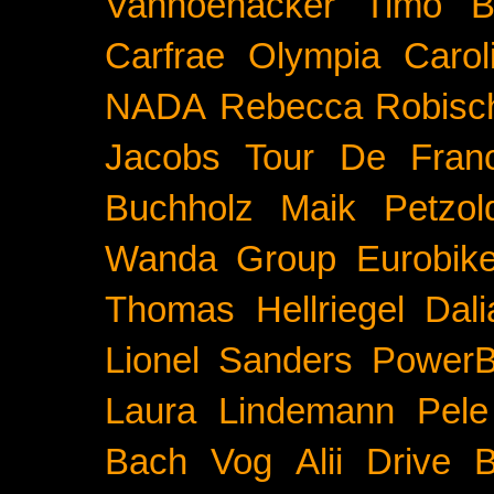
Vanhoenacker
Timo B
Carfrae
Olympia
Carol
NADA
Rebecca Robisc
Jacobs
Tour De Fran
Buchholz
Maik Petzol
Wanda Group
Eurobik
Thomas Hellriegel
Dal
Lionel Sanders
PowerB
Laura Lindemann
Pele
Bach
Vog
Alii Drive
B