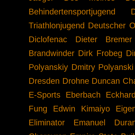
Behindertensportjugend
Triathlonjugend
Deutscher O
Diclofenac
Dieter Bremer
Brandwinder
Dirk Frobeg
Di
Polyanskiy
Dmitry Polyanski
Dresden
Drohne
Duncan Ch
E-Sports
Eberbach
Eckhar
Fung
Edwin Kimaiyo
Eigen
Eliminator
Emanuel Duran