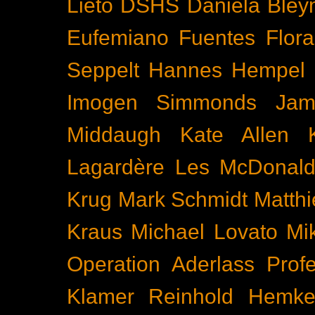
Lieto
DSHS
Daniela Bley
Eufemiano Fuentes
Flora
Seppelt
Hannes Hempel
Imogen Simmonds
Ja
Middaugh
Kate Allen
Lagardère
Les McDonal
Krug
Mark Schmidt
Matth
Kraus
Michael Lovato
Mi
Operation Aderlass
Prof
Klamer
Reinhold Hemke