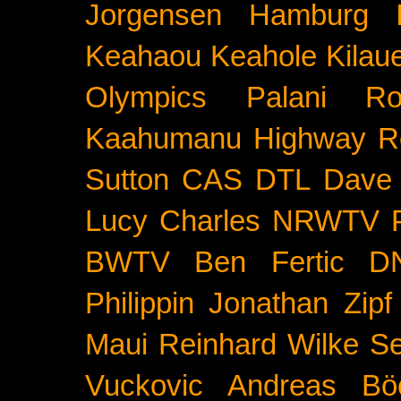
Jorgensen
Hamburg
Keahaou
Keahole
Kilau
Olympics
Palani Ro
Kaahumanu Highway
R
Sutton
CAS
DTL
Dave 
Lucy Charles
NRWTV
BWTV
Ben Fertic
D
Philippin
Jonathan Zipf
Maui
Reinhard Wilke
Se
Vuckovic
Andreas Bö