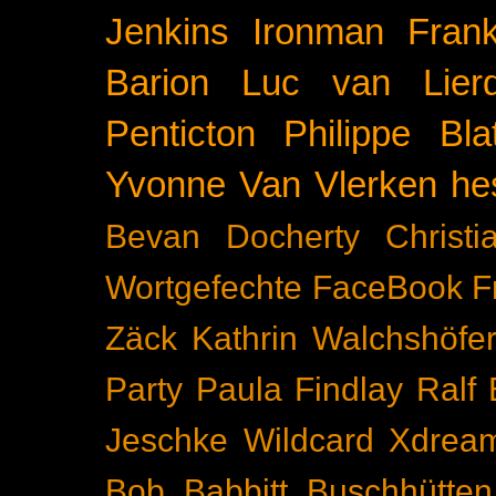
Jenkins
Ironman Frank
Barion
Luc van Lier
Penticton
Philippe Blat
Yvonne Van Vlerken
he
Bevan Docherty
Christ
Wortgefechte
FaceBook
F
Zäck
Kathrin Walchshöfe
Party
Paula Findlay
Ralf 
Jeschke
Wildcard
Xdrea
Bob Babbitt
Buschhütten