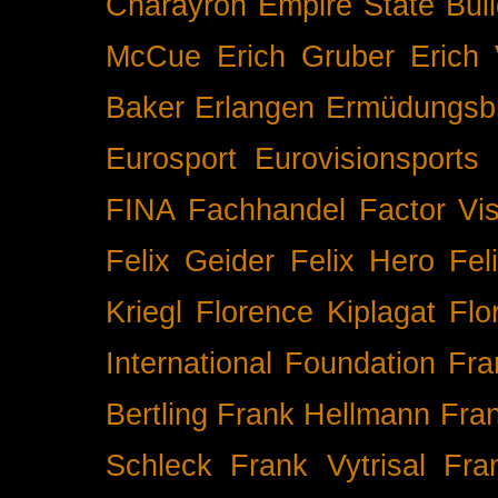
Charayron
Empire State Buil
McCue
Erich Gruber
Erich 
Baker
Erlangen
Ermüdungsb
Eurosport
Eurovisionsports
FINA
Fachhandel
Factor Vi
Felix Geider
Felix Hero
Fel
Kriegl
Florence Kiplagat
Flo
International
Foundation
Fra
Bertling
Frank Hellmann
Fra
Schleck
Frank Vytrisal
Fra