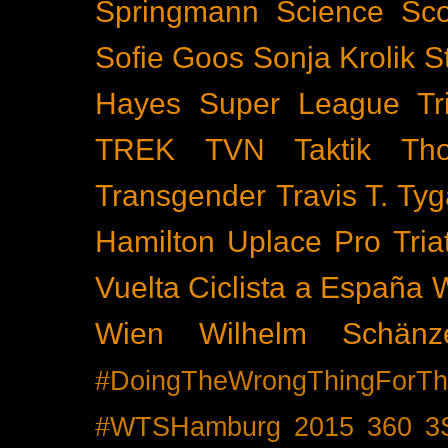
Springmann
Science
Sco
Sofie Goos
Sonja Krolik
S
Hayes
Super League Tri
TREK
TVN
Taktik
Th
Transgender
Travis T. Tyg
Hamilton
Uplace Pro Tria
Vuelta Ciclista a España
Wien
Wilhelm Schänz
#DoingTheWrongThingForTh
#WTSHamburg
2015
360
3