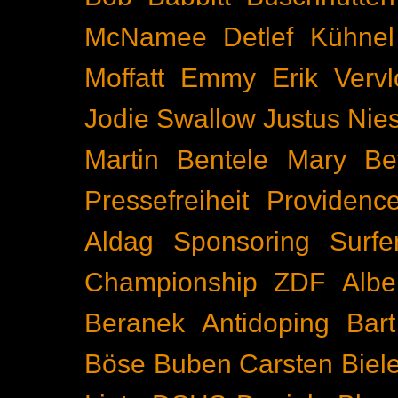
McNamee
Detlef Kühnel
Moffatt
Emmy
Erik Vervl
Jodie Swallow
Justus Nie
Martin Bentele
Mary Bet
Pressefreiheit
Providenc
Aldag
Sponsoring
Surfe
Championship
ZDF
Albe
Beranek
Antidoping
Bar
Böse Buben
Carsten Biel