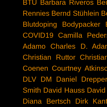
BTU
Barbara Riveros
Bei
Rennies
Bernd Stühlein
B
Blutdoping
Bodypacker
COVID19
Camilla Peder
Adamo
Charles D. Ada
Christian Ruttor
Christi
Coenen
Courtney Atkins
DLV
DM
Daniel Dreppe
Smith
David Hauss
David
Diana Bertsch
Dirk Kant