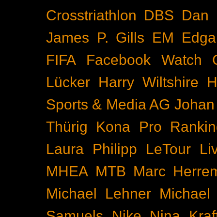
Crosstriathlon
DBS
Dan 
James P. Gills
EM
Edga
FIFA
Facebook Watch
Lücker
Harry Wiltshire
H
Sports & Media AG
Johan
Thürig
Kona Pro Rankin
Laura Philipp
LeTour
Li
MHEA
MTB
Marc Herre
Michael Lehner
Michael
Samuels
Nike
Nina Kraf