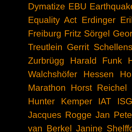
Dymatize
EBU
Earthquak
Equality Act
Erdinger
Er
Freiburg
Fritz Sörgel
Geor
Treutlein
Gerrit Schellen
Zurbrügg
Harald Funk
Walchshöfer
Hessen
Ho
Marathon
Horst Reichel
Hunter Kemper
IAT
IS
Jacques Rogge
Jan Pete
van Berkel
Janine Shelff