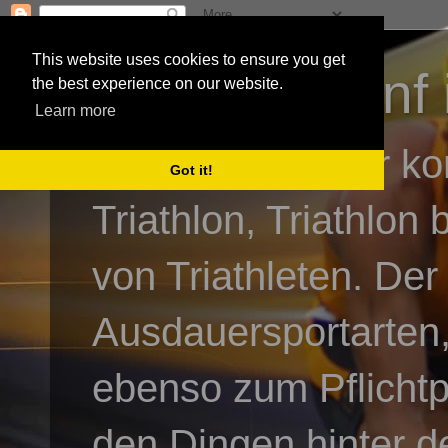
This website uses cookies to ensure you get
3athlon - #dnf 
the best experience on our website.
Learn more
Kai Baumgartner ko
Got it!
Triathlon, Triathlon
von Triathleten. Der
Ausdauersportarten,
ebenso zum Pflicht
den Dingen hinter de