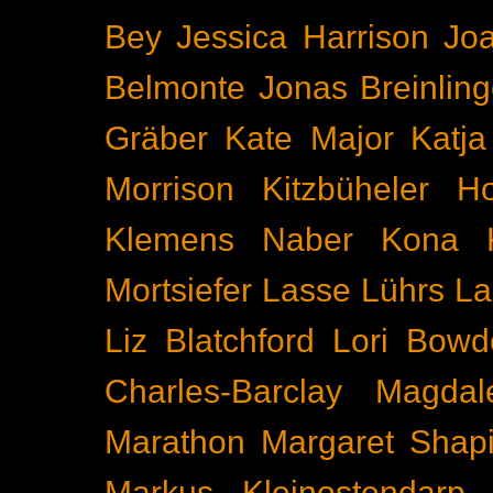
Bey
Jessica Harrison
Joa
Belmonte
Jonas Breinling
Gräber
Kate Major
Katj
Morrison
Kitzbüheler H
Klemens Naber
Kona
Mortsiefer
Lasse Lührs
La
Liz Blatchford
Lori Bowd
Charles-Barclay
Magdal
Marathon
Margaret Shapi
Markus Kleinostendarp