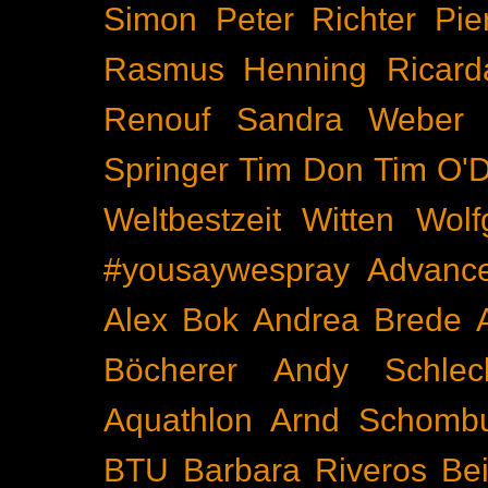
Simon
Peter Richter
Pie
Rasmus Henning
Ricard
Renouf
Sandra Weber
Springer
Tim Don
Tim O'D
Weltbestzeit
Witten
Wolf
#yousaywespray
Advanc
Alex Bok
Andrea Brede
Böcherer
Andy Schlec
Aquathlon
Arnd Schomb
BTU
Barbara Riveros
Bei