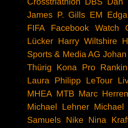
Crosstriathlon
DBS
Dan 
James P. Gills
EM
Edga
FIFA
Facebook Watch
Lücker
Harry Wiltshire
H
Sports & Media AG
Johan
Thürig
Kona Pro Rankin
Laura Philipp
LeTour
Li
MHEA
MTB
Marc Herre
Michael Lehner
Michael
Samuels
Nike
Nina Kraf