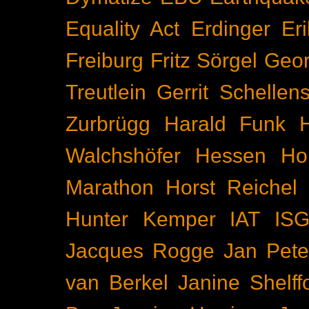
Equality Act
Erdinger
Er
Freiburg
Fritz Sörgel
Geor
Treutlein
Gerrit Schellen
Zurbrügg
Harald Funk
Walchshöfer
Hessen
Ho
Marathon
Horst Reichel
Hunter Kemper
IAT
IS
Jacques Rogge
Jan Pete
van Berkel
Janine Shelff