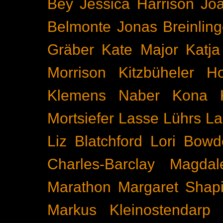
Bey
Jessica Harrison
Joa
Belmonte
Jonas Breinling
Gräber
Kate Major
Katj
Morrison
Kitzbüheler H
Klemens Naber
Kona
Mortsiefer
Lasse Lührs
La
Liz Blatchford
Lori Bowd
Charles-Barclay
Magdal
Marathon
Margaret Shapi
Markus Kleinostendarp