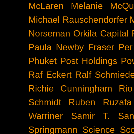
McLaren
Melanie McQu
Michael Rauschendorfer
Norseman
Orkila Capital
Paula Newby Fraser
Per
Phuket
Post Holdings
Po
Raf Eckert
Ralf Schmied
Richie Cunningham
Rio
Schmidt
Ruben Ruzafa
Warriner
Samir T.
San
Springmann
Science
Sco