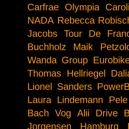
Carfrae
Olympia
Carol
NADA
Rebecca Robisc
Jacobs
Tour De Fran
Buchholz
Maik Petzol
Wanda Group
Eurobik
Thomas Hellriegel
Dal
Lionel Sanders
PowerB
Laura Lindemann
Pele
Bach
Vog
Alii Drive
B
Jorgensen
Hamburg