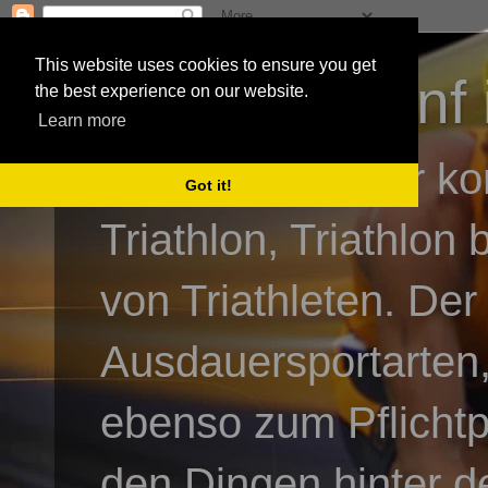
This website uses cookies to ensure you get
3athlon - #dnf 
the best experience on our website.
Learn more
Kai Baumgartner ko
Got it!
Triathlon, Triathlon
von Triathleten. Der
Ausdauersportarten,
ebenso zum Pflicht
den Dingen hinter de