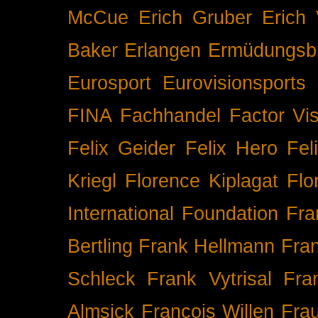
McCue
Erich Gruber
Erich 
Baker
Erlangen
Ermüdungsb
Eurosport
Eurovisionsports
FINA
Fachhandel
Factor Vi
Felix Geider
Felix Hero
Fel
Kriegl
Florence Kiplagat
Flo
International
Foundation
Fra
Bertling
Frank Hellmann
Fra
Schleck
Frank Vytrisal
Fra
Almsick
François Willen
Fra