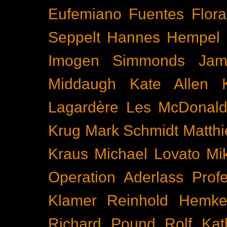
Eufemiano Fuentes
Flora
Seppelt
Hannes Hempel
Imogen Simmonds
Ja
Middaugh
Kate Allen
Lagardère
Les McDonal
Krug
Mark Schmidt
Matth
Kraus
Michael Lovato
Mi
Operation Aderlass
Prof
Klamer
Reinhold Hemke
Richard Pound
Rolf Kat