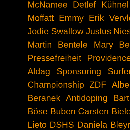
McNamee
Detlef Kühnel
Moffatt
Emmy
Erik Vervl
Jodie Swallow
Justus Nie
Martin Bentele
Mary Bet
Pressefreiheit
Providenc
Aldag
Sponsoring
Surfe
Championship
ZDF
Albe
Beranek
Antidoping
Bar
Böse Buben
Carsten Biel
Lieto
DSHS
Daniela Bley