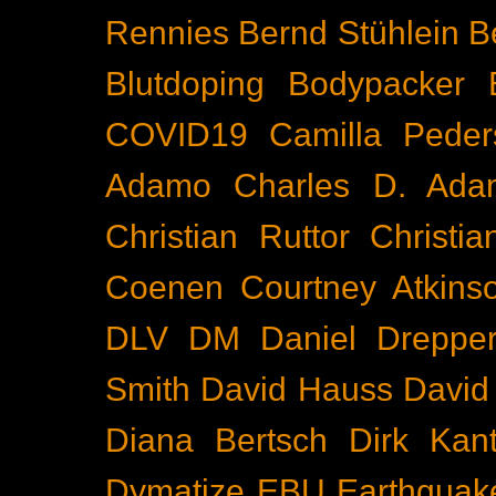
Rennies
Bernd Stühlein
B
Blutdoping
Bodypacker
COVID19
Camilla Peder
Adamo
Charles D. Ada
Christian Ruttor
Christi
Coenen
Courtney Atkins
DLV
DM
Daniel Dreppe
Smith
David Hauss
David
Diana Bertsch
Dirk Kant
Dymatize
EBU
Earthquak