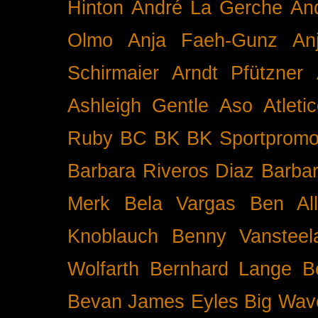
Hinton
André La Gerche
An
Olmo
Anja Faeh-Gunz
An
Schirmaier
Arndt Pfützner
Ashleigh Gentle
Aso
Atleti
Ruby BC
BK
BK Sportpromo
Barbara Riveros Diaz
Barbar
Merk
Bela Vargas
Ben Al
Knoblauch
Benny Vansteel
Wolfarth
Bernhard Lange
B
Bevan James Eyles
Big Wav