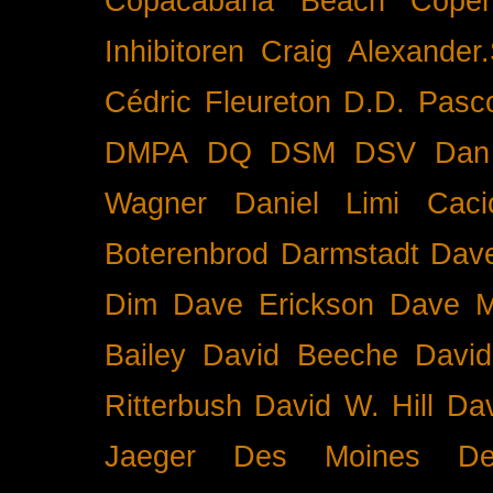
Copacabana Beach
Cope
Inhibitoren
Craig Alexander.
Cédric Fleureton
D.D. Pasc
DMPA
DQ
DSM
DSV
Dan
Wagner
Daniel Limi Caci
Boterenbrod
Darmstadt
Dave
Dim
Dave Erickson
Dave Mc
Bailey
David Beeche
Davi
Ritterbush
David W. Hill
Dav
Jaeger
Des Moines
De