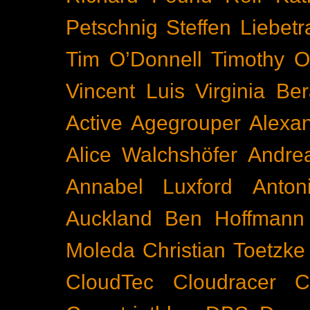
Petschnig
Steffen Liebetr
Tim O’Donnell
Timothy O
Vincent Luis
Virginia Be
Active
Agegrouper
Alexa
Alice Walchshöfer
Andrea
Annabel Luxford
Anton
Auckland
Ben Hoffmann
Moleda
Christian Toetzke
CloudTec
Cloudracer
C