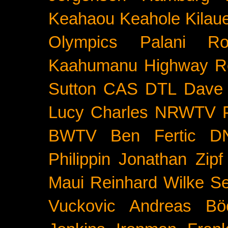
Keahaou
Keahole
Kilau
Olympics
Palani Ro
Kaahumanu Highway
R
Sutton
CAS
DTL
Dave 
Lucy Charles
NRWTV
BWTV
Ben Fertic
D
Philippin
Jonathan Zipf
Maui
Reinhard Wilke
Se
Vuckovic
Andreas Bö