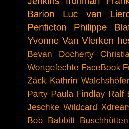
Jenkins
Ironman Frank
Barion
Luc van Lier
Penticton
Philippe Blat
Yvonne Van Vlerken
he
Bevan Docherty
Christ
Wortgefechte
FaceBook
F
Zäck
Kathrin Walchshöfe
Party
Paula Findlay
Ralf 
Jeschke
Wildcard
Xdrea
Bob Babbitt
Buschhütten