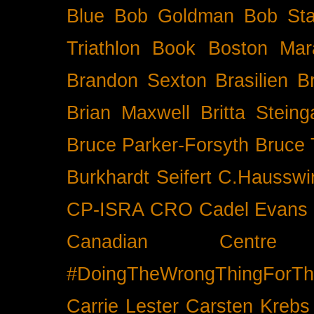
Blue
Bob Goldman
Bob Sta
Triathlon
Book
Boston Mar
Brandon Sexton
Brasilien
B
Brian Maxwell
Britta Stein
Bruce Parker-Forsyth
Bruce
Burkhardt Seifert
C.Hausswi
CP-ISRA
CRO
Cadel Evans
Canadian Cent
#DoingTheWrongThingForTh
Carrie Lester
Carsten Krebs