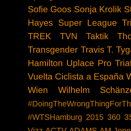
Sofie Goos
Sonja Krolik
S
Hayes
Super League Tri
TREK
TVN
Taktik
Th
Transgender
Travis T. Tyg
Hamilton
Uplace Pro Tria
Vuelta Ciclista a España
Wien
Wilhelm Schänz
#DoingTheWrongThingForTh
#WTSHamburg
2015
360
3
Vizz
ACTV
ADAMS
AM Jone