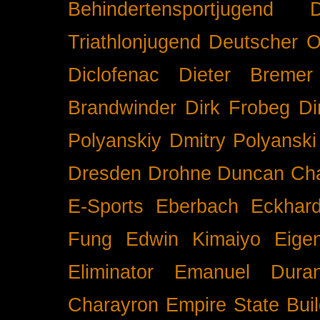
Behindertensportjugend
Triathlonjugend
Deutscher O
Diclofenac
Dieter Bremer
Brandwinder
Dirk Frobeg
Di
Polyanskiy
Dmitry Polyanski
Dresden
Drohne
Duncan Ch
E-Sports
Eberbach
Eckhar
Fung
Edwin Kimaiyo
Eigen
Eliminator
Emanuel Duran
Charayron
Empire State Buil