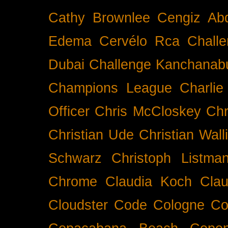
Cathy Brownlee
Cengiz Ab
Edema
Cervélo Rca
Chall
Dubai
Challenge Kanchanabu
Champions League
Charlie
Officer
Chris McCloskey
Chr
Christian Ude
Christian Wall
Schwarz
Christoph Listma
Chrome
Claudia Koch
Clau
Cloudster
Code
Cologne
Co