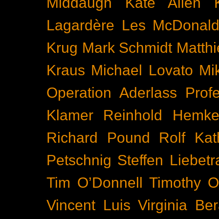
Middaugh
Kate Allen
Lagardère
Les McDonal
Krug
Mark Schmidt
Matth
Kraus
Michael Lovato
Mi
Operation Aderlass
Prof
Klamer
Reinhold Hemke
Richard Pound
Rolf Kat
Petschnig
Steffen Liebetr
Tim O’Donnell
Timothy O
Vincent Luis
Virginia Be