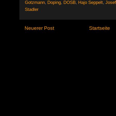
Gotzmann
,
Doping
,
DOSB
,
Hajo Seppelt
,
Josef
Stadler
Neuerer Post
Startseite