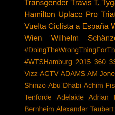
Transgender
Travis T. Tyg
Hamilton
Uplace Pro Tria
Vuelta Ciclista a España
Wien
Wilhelm Schänz
#DoingTheWrongThingForTh
#WTSHamburg
2015
360
3
Vizz
ACTV
ADAMS
AM Jone
Shinzo
Abu Dhabi
Achim Fis
Tenforde
Adelaide
Adrian 
Bernheim
Alexander Taubert