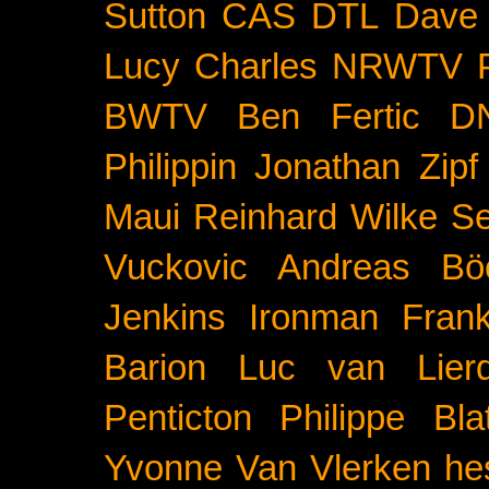
Sutton
CAS
DTL
Dave 
Lucy Charles
NRWTV
BWTV
Ben Fertic
D
Philippin
Jonathan Zipf
Maui
Reinhard Wilke
Se
Vuckovic
Andreas Bö
Jenkins
Ironman Frank
Barion
Luc van Lier
Penticton
Philippe Blat
Yvonne Van Vlerken
he