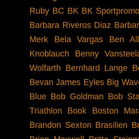
Ruby BC
BK
BK Sportpromo
Barbara Riveros Diaz
Barbar
Merk
Bela Vargas
Ben Al
Knoblauch
Benny Vansteel
Wolfarth
Bernhard Lange
B
Bevan James Eyles
Big Wav
Blue
Bob Goldman
Bob Sta
Triathlon
Book
Boston Mar
Brandon Sexton
Brasilien
B