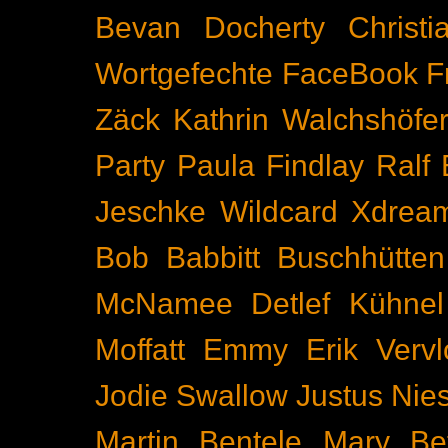
Bevan Docherty
Christ
Wortgefechte
FaceBook
F
Zäck
Kathrin Walchshöfe
Party
Paula Findlay
Ralf 
Jeschke
Wildcard
Xdrea
Bob Babbitt
Buschhütten
McNamee
Detlef Kühnel
Moffatt
Emmy
Erik Vervl
Jodie Swallow
Justus Nie
Martin Bentele
Mary Bet