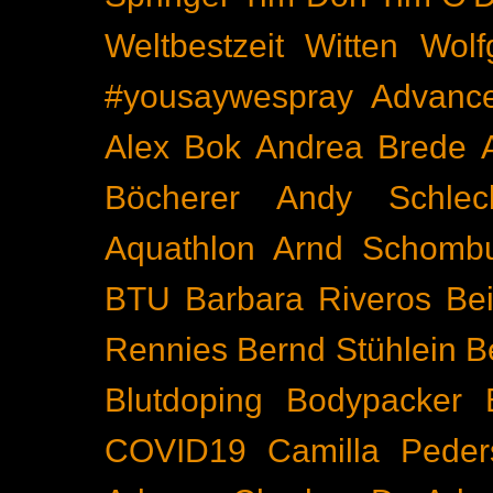
Weltbestzeit
Witten
Wolf
#yousaywespray
Advanc
Alex Bok
Andrea Brede
Böcherer
Andy Schlec
Aquathlon
Arnd Schomb
BTU
Barbara Riveros
Bei
Rennies
Bernd Stühlein
B
Blutdoping
Bodypacker
COVID19
Camilla Peder