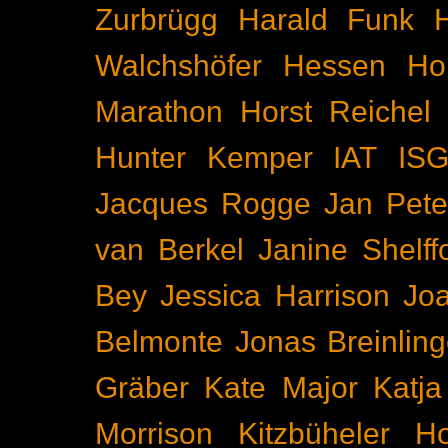
Zurbrügg
Harald Funk
Walchshöfer
Hessen
Ho
Marathon
Horst Reichel
Hunter Kemper
IAT
IS
Jacques Rogge
Jan Pete
van Berkel
Janine Shelff
Bey
Jessica Harrison
Joa
Belmonte
Jonas Breinling
Gräber
Kate Major
Katj
Morrison
Kitzbüheler H