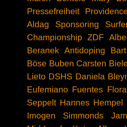
Pressefreiheit
Providenc
Aldag
Sponsoring
Surfe
Championship
ZDF
Albe
Beranek
Antidoping
Bar
Böse Buben
Carsten Biel
Lieto
DSHS
Daniela Bley
Eufemiano Fuentes
Flora
Seppelt
Hannes Hempel
Imogen Simmonds
Ja