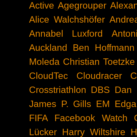
Active
Agegrouper
Alexa
Alice Walchshöfer
Andrea
Annabel Luxford
Anton
Auckland
Ben Hoffmann
Moleda
Christian Toetzke
CloudTec
Cloudracer
C
Crosstriathlon
DBS
Dan 
James P. Gills
EM
Edga
FIFA
Facebook Watch
Lücker
Harry Wiltshire
H