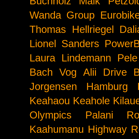
Buchholz
Maik Petzol
Wanda Group
Eurobik
Thomas Hellriegel
Dal
Lionel Sanders
PowerB
Laura Lindemann
Pele
Bach
Vog
Alii Drive
B
Jorgensen
Hamburg
Keahaou
Keahole
Kilau
Olympics
Palani Ro
Kaahumanu Highway
R