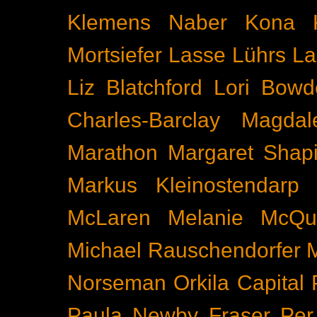
Klemens Naber
Kona
Mortsiefer
Lasse Lührs
La
Liz Blatchford
Lori Bowd
Charles-Barclay
Magdal
Marathon
Margaret Shapi
Markus Kleinostendarp
McLaren
Melanie McQu
Michael Rauschendorfer
Norseman
Orkila Capital
Paula Newby Fraser
Per