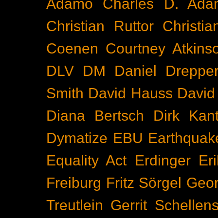
Adamo
Charles D. Ada
Christian Ruttor
Christi
Coenen
Courtney Atkins
DLV
DM
Daniel Dreppe
Smith
David Hauss
David
Diana Bertsch
Dirk Kant
Dymatize
EBU
Earthquak
Equality Act
Erdinger
Er
Freiburg
Fritz Sörgel
Geor
Treutlein
Gerrit Schellen