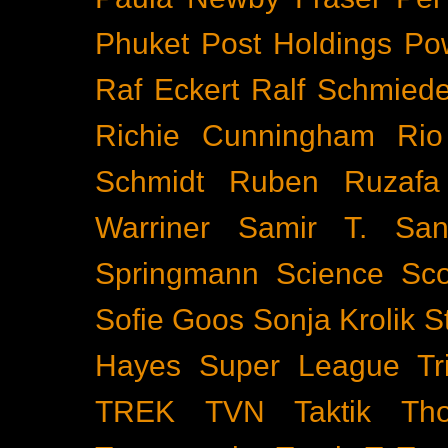
Phuket
Post Holdings
Po
Raf Eckert
Ralf Schmied
Richie Cunningham
Rio
Schmidt
Ruben Ruzafa
Warriner
Samir T.
San
Springmann
Science
Sco
Sofie Goos
Sonja Krolik
S
Hayes
Super League Tri
TREK
TVN
Taktik
Th