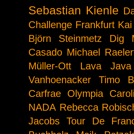
Sebastian Kienle
Da
Challenge
Frankfurt
Kai
Björn Steinmetz
Dig 
Casado
Michael Raeler
Müller-Ott
Lava Java
Vanhoenacker
Timo B
Carfrae
Olympia
Carol
NADA
Rebecca Robisc
Jacobs
Tour De Fran