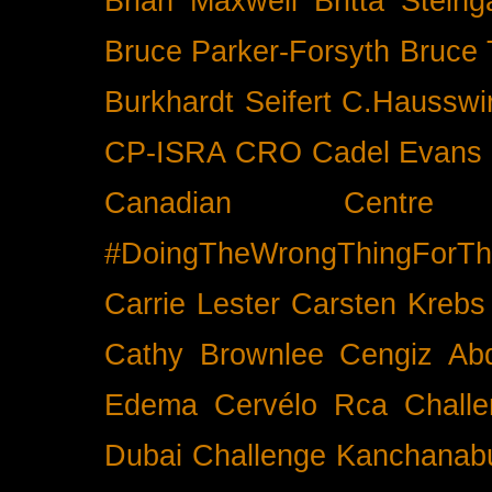
Brian Maxwell
Britta Stein
Bruce Parker-Forsyth
Bruce
Burkhardt Seifert
C.Hausswi
CP-ISRA
CRO
Cadel Evans
Canadian Cent
#DoingTheWrongThingForTh
Carrie Lester
Carsten Krebs
Cathy Brownlee
Cengiz Ab
Edema
Cervélo Rca
Chall
Dubai
Challenge Kanchanabu