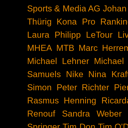
Sports & Media AG
Johan
Thürig
Kona Pro Rankin
Laura Philipp
LeTour
Li
MHEA
MTB
Marc Herre
Michael Lehner
Michael
Samuels
Nike
Nina Kraf
Simon
Peter Richter
Pie
Rasmus Henning
Ricard
Renouf
Sandra Weber
Springer
Tim Don
Tim O'D