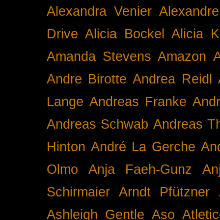
Alexandra Venier
Alexandre
Drive
Alicia Bockel
Alicia 
Amanda Stevens
Amazon
A
Andre Birotte
Andrea Reidl
Lange
Andreas Franke
And
Andreas Schwab
Andreas T
Hinton
André La Gerche
An
Olmo
Anja Faeh-Gunz
An
Schirmaier
Arndt Pfützner
Ashleigh Gentle
Aso
Atleti