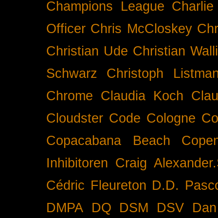
Champions League
Charlie
Officer
Chris McCloskey
Chr
Christian Ude
Christian Wall
Schwarz
Christoph Listma
Chrome
Claudia Koch
Clau
Cloudster
Code
Cologne
Co
Copacabana Beach
Cope
Inhibitoren
Craig Alexander.
Cédric Fleureton
D.D. Pasc
DMPA
DQ
DSM
DSV
Dan