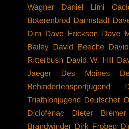
Wagner
Daniel Limi Caci
Boterenbrod
Darmstadt
Dave
Dim
Dave Erickson
Dave Mc
Bailey
David Beeche
Davi
Ritterbush
David W. Hill
Dav
Jaeger
Des Moines
De
Behindertensportjugend
Triathlonjugend
Deutscher O
Diclofenac
Dieter Bremer
Brandwinder
Dirk Frobeg
Di