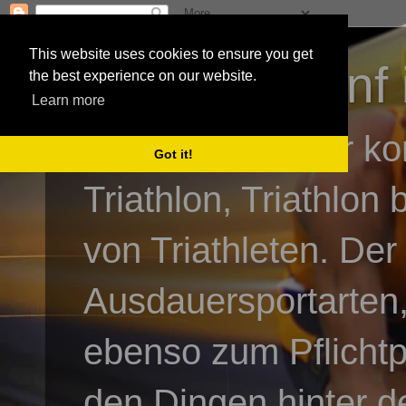
This website uses cookies to ensure you get
3athlon - #dnf 
the best experience on our website.
Learn more
Kai Baumgartner ko
Got it!
Triathlon, Triathlon
von Triathleten. Der
Ausdauersportarten,
ebenso zum Pflicht
den Dingen hinter de