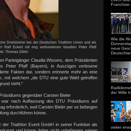
Franchise-
Wie die Wo
tliche Drahtzieher bei der Deutschen Triathlon Union und als
Donnerstag
/ Ralf Eckert mit eng verbundenen Vasallen Peter Pfaff
neue Gesc
to: Thomas Zöller
Deutschland
en Parteigänger Claudia Wissers, dem Präsidenten
s Peter Pfaff (Bayern), in Auszügen verlesene
ndierte Fakten dar, sondern erinnerte mehr an eine
m, mit welchem „die DTU eine gute Wahl getroffen
rund steht.“
Radkilomet
der Wille tr
Präsidiums gegenüber Carsten Bieler
rs war nach Auffassung des DTU Präsidiums auf
g erforderlich, weil Carsten Bieler per se befangen
fung durchführen könne.
z der Triathlon Event GmbH in seiner Funktion als
vielen erwa
 erkannt und könne daher nicht unbefangen seinen