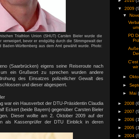
►
2010
(
▼
2009
(
▼
Nov
Verb
um 
PD Dr
nischen Triathlon Union (SHUT) Carsten Bieler wurde die
Prä
 verweigert, bevor er endgültig durch die Stimmgewalt der
d Baden-Württemberg aus dem Amt gewählt wurde. Photo:
Außer
Deu
C'est
no (Saarbrücken) eigens seine Reiseroute nach
wir
e, um ein Grußwort zu sprechen wurden andere
►
Okt
drohung des Einsatzes polizeilicher Gewalt des
chlossen und dieser abgesperrt.
►
Sep
►
Mai
ler
g war ein Hausverbot der DTU-Präsidentin Claudia
►
2008
(
lf Eckert (beide Bayern) gegenüber Carsten Bieler
►
2007
(
ngen. Dieser wollte am 2. Oktober 2009 auf der
►
2006
(
ion als Kassenprüfer der DTU Einblick in deren
►
2005
(
►
2004
(