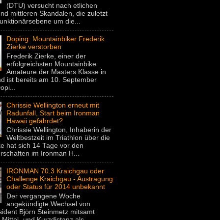
(DTU) versucht nach etlichen
nd mittleren Skandalen, die zuletzt
unktionärsebene um die...
Doping: Mountainbiker Frederik
Zierke verstorben
Frederik Zierke, einer der
erfolgreichsten Mountainbike
Amateure der Masters Klasse in
d ist bereits am 10. September
pi...
Chrissie Wellington erneut mit
Radunfall, Start beim Ironman
Hawaii gefährdet?
Chrissie Wellington, Inhaberin der
Weltbestzeit im Triathlon über die
e hat sich 14 Tage vor den
rschaften im Ironman H...
IRONMAN 70.3 Kraichgau oder
Challenge Kraichgau - Austragung
oder Status für 2014 unbekannt
Der vergangene Woche
angekündigte Wechsel von
dent Björn Steinmetz mitsamt
 Mittel- und Kurzdistanz als