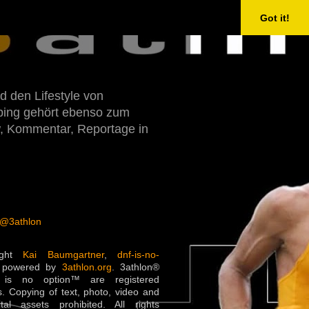
Got it!
d den Lifestyle von
Doping gehört ebenso zum
w, Kommentar, Reportage in
 @3athlon
ight
Kai Baumgartner
,
dnf-is-no-
 powered by
3athlon.org
. 3athlon®
is no option™ are registered
. Copying of text, photo, video and
ital assets prohibited. All rights