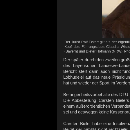
Der Jurist Ralf Eckert gilt als der eigen
Kopf des Führungsduos Claudia Wisser
(Bayern) und Dieter Hofmann (NRW). Pho
Der später durch den zweiten groß
des bayerischen Landesverbande
Bericht stellt dann auch nicht fu
Lobhudelei auf das neue Präsidiu
hat und wieder der Sport im Vorderg
Befangenheitsvorbehalte des DTU 
Die Abbestellung Carsten Biele
einem außerordentlichen Verbandsta
sei und deswegen keine Kassenprü
Carsten Bieler habe eine Insolven
Beirat der GmbH nicht rechtzeitig