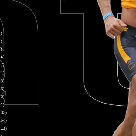
1)
1)
5)
14)
27)
21)
13)
36)
30)
51)
233)
154)
111)