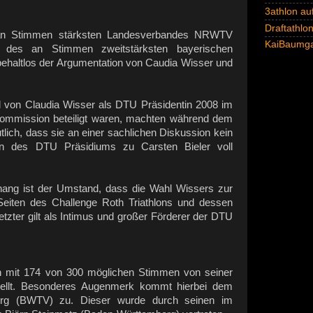
3athlon auf
Draftathlo
 an Stimmen stärksten Landesverbandes NRWTV
KaiBaumga
t des an Stimmen zweitstärksten bayerischen
behaltlos der Argumentation von Caudia Wisser und
l von Claudia Wisser als DTU Präsidentin 2008 im
ommission beteiligt waren, machten während dem
lich, dass sie an einer sachlichen Diskussion kein
on des DTU Präsidiums zu Carsten Bieler voll
ang ist der Umstand, dass die Wahl Wissers zur
eiten des Challenge Roth Triathlons und dessen
tzter gilt als Intimus und großer Förderer der DTU
ich mit 174 von 300 möglichen Stimmen von seiner
tellt. Besonderes Augenmerk kommt hierbei dem
rg (BWTV) zu. Dieser wurde durch seinen im