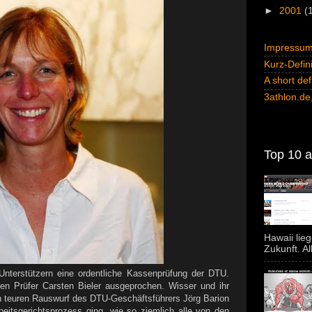
►
2001
(
Impressum 
Kurz-Defini
A short def
3athlon.de,
Top 10 al
Hawaii lie
Zukunft. Al
 Unterstützern eine ordentliche Kassenprüfung der DTU.
n Prüfer Carsten Bieler ausgeprochen. Wisser und ihr
n teuren Rauswurf des DTU-Geschäftsführers Jörg Barion
rbeitsgerichtsprozess ging, wie so ziemlich alle von den