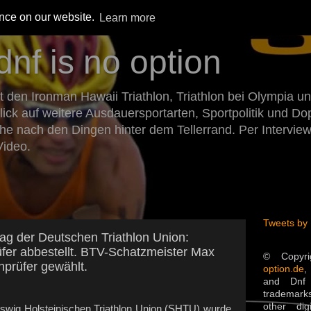
ence on our website.
Learn more
dnf is no option
den Ironman Hawaii Triathlon, Triathlon bei Olympia un
Blick auf weitere Ausdauersportarten, Sportpolitik und 
he nach den Dingen hinter dem Tellerrand. Per Intervie
Video.
Tweets by
ag der Deutschen Triathlon Union:
üfer abbestellt. BTV-Schatzmeister Max
© Copyr
prüfer gewählt.
option.de
,
and Dnf 
trademarks
other dig
leswig Holsteinischen Triathlon Union (SHTU) wurde