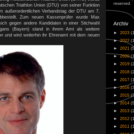
reserved.
tschen Triathlon Union (DTU) von seiner Funktion
m außerordentlichen Verbandstag der DTU am 7.
bestellt. Zum neuen Kassenprüfer wurde Max
Archiv
sich gegen andere Kandidaten in einer Stichwahl
ingans (Bayern) stand in ihrem Amt als weitere
►
2023
(
ion und wird weiterhin ihr Ehrenamt mit dem neuen
►
2022
(
►
2021
(
►
2020
(
►
2019
(
►
2018
(
►
2017
(
►
2016
(
►
2015
(
►
2014
(
►
2013
(
►
2012
(
►
2011
(