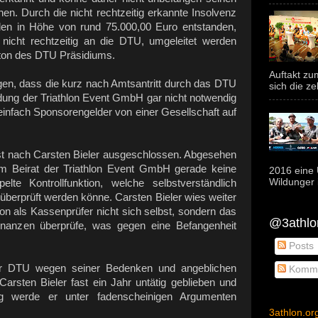
en. Durch die nicht rechtzeitig erkannte Insolvenz
n in Höhe von rund 75.000,00 Euro entstanden,
nicht rechtzeitig an die DTU, umgeleitet werden
lton des DTU Präsidiums.
Auftakt z
gen, dass die kurz nach Amtsantritt durch das DTU
sich die ze
dung der Triathlon Event GmbH gar nicht notwendig
einfach Sponsorengelder von einer Gesellschaft auf
t nach Carsten Bieler ausgeschlossen. Abgesehen
im Beirat der Triathlon Event GmbH gerade keine
2016 eine 
Wildunger i
lte Kontrollfunktion, welche selbstverständlich
 überprüft werden könne. Carsten Bieler wies weiter
ion als Kassenprüfer nicht sich selbst, sondern das
@3athlon
nanzen überprüfe, was gegen eine Befangenheit
Posts
der DTU wegen seiner Bedenken und angeblichen
Komme
rsten Bieler fast ein Jahr untätig geblieben und
g werde er unter fadenscheinigen Argumenten
3athlon.or