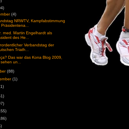
3)
94)
ember
(4)
andstag NRWTV, Kampfabstimmung
Präsidentena...
. med. Martin Engelhardt als
sident des He...
ordentlicher Verbandstag der
tschen Triath...
 ça? Das war das Kona Blog 2009,
 sehen un...
ober
(88)
tember
(1)
(1)
61)
97)
155)
186)
5)