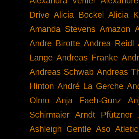
Alexandra Venier
Alexandre
Drive
Alicia Bockel
Alicia 
Amanda Stevens
Amazon
A
Andre Birotte
Andrea Reidl
Lange
Andreas Franke
And
Andreas Schwab
Andreas T
Hinton
André La Gerche
An
Olmo
Anja Faeh-Gunz
An
Schirmaier
Arndt Pfützner
Ashleigh Gentle
Aso
Atleti