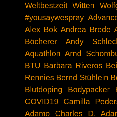
Weltbestzeit
Witten
Wolf
#yousaywespray
Advanc
Alex Bok
Andrea Brede
Böcherer
Andy Schlec
Aquathlon
Arnd Schomb
BTU
Barbara Riveros
Bei
Rennies
Bernd Stühlein
B
Blutdoping
Bodypacker
COVID19
Camilla Peder
Adamo
Charles D. Ada