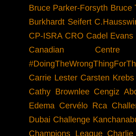
Bruce Parker-Forsyth
Bruce
Burkhardt Seifert
C.Hausswi
CP-ISRA
CRO
Cadel Evans
Canadian Cent
#DoingTheWrongThingForTh
Carrie Lester
Carsten Krebs
Cathy Brownlee
Cengiz Ab
Edema
Cervélo Rca
Chall
Dubai
Challenge Kanchanabu
Champions League
Charlie