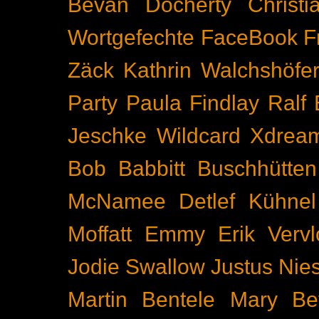
Bevan Docherty
Christ
Wortgefechte
FaceBook
F
Zäck
Kathrin Walchshöfe
Party
Paula Findlay
Ralf 
Jeschke
Wildcard
Xdrea
Bob Babbitt
Buschhütten
McNamee
Detlef Kühnel
Moffatt
Emmy
Erik Vervl
Jodie Swallow
Justus Nie
Martin Bentele
Mary Bet