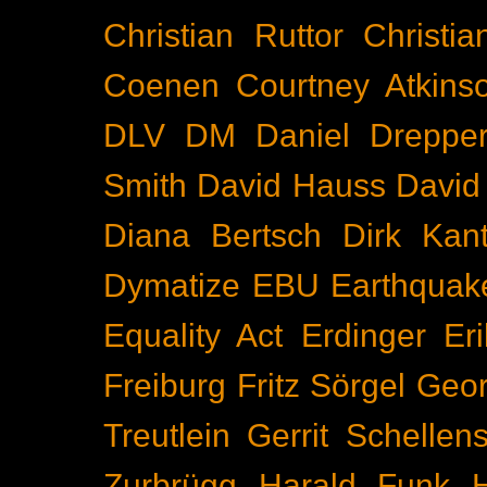
Christian Ruttor
Christi
Coenen
Courtney Atkins
DLV
DM
Daniel Dreppe
Smith
David Hauss
David
Diana Bertsch
Dirk Kant
Dymatize
EBU
Earthquak
Equality Act
Erdinger
Er
Freiburg
Fritz Sörgel
Geor
Treutlein
Gerrit Schellen
Zurbrügg
Harald Funk