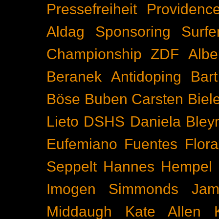
Pressefreiheit
Providenc
Aldag
Sponsoring
Surfe
Championship
ZDF
Albe
Beranek
Antidoping
Bar
Böse Buben
Carsten Biel
Lieto
DSHS
Daniela Bley
Eufemiano Fuentes
Flora
Seppelt
Hannes Hempel
Imogen Simmonds
Ja
Middaugh
Kate Allen