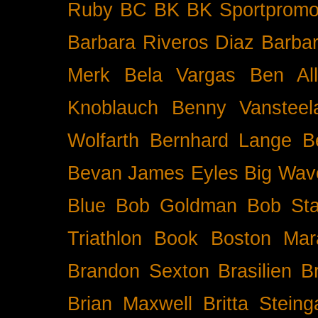
Ruby BC
BK
BK Sportpromo
Barbara Riveros Diaz
Barbar
Merk
Bela Vargas
Ben Al
Knoblauch
Benny Vansteel
Wolfarth
Bernhard Lange
B
Bevan James Eyles
Big Wav
Blue
Bob Goldman
Bob Sta
Triathlon
Book
Boston Mar
Brandon Sexton
Brasilien
B
Brian Maxwell
Britta Stein