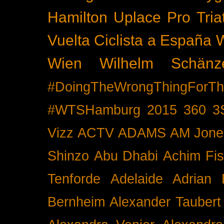
Hamilton
Uplace Pro Tria
Vuelta Ciclista a España
Wien
Wilhelm Schänz
#DoingTheWrongThingForTh
#WTSHamburg
2015
360
3
Vizz
ACTV
ADAMS
AM Jone
Shinzo
Abu Dhabi
Achim Fis
Tenforde
Adelaide
Adrian 
Bernheim
Alexander Taubert