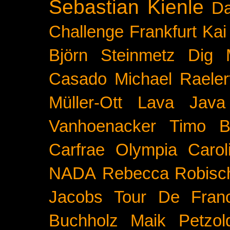
Sebastian Kienle
Da
Challenge
Frankfurt
Kai
Björn Steinmetz
Dig 
Casado
Michael Raeler
Müller-Ott
Lava Java
Vanhoenacker
Timo B
Carfrae
Olympia
Carol
NADA
Rebecca Robisc
Jacobs
Tour De Fran
Buchholz
Maik Petzol