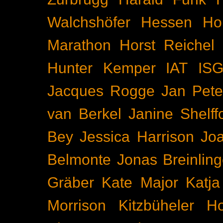
Walchshöfer
Hessen
Ho
Marathon
Horst Reichel
Hunter Kemper
IAT
IS
Jacques Rogge
Jan Pete
van Berkel
Janine Shelff
Bey
Jessica Harrison
Joa
Belmonte
Jonas Breinling
Gräber
Kate Major
Katj
Morrison
Kitzbüheler H