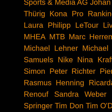
Sports & Media AG
Johan
Thürig
Kona Pro Rankin
Laura Philipp
LeTour
Li
MHEA
MTB
Marc Herre
Michael Lehner
Michael
Samuels
Nike
Nina Kraf
Simon
Peter Richter
Pie
Rasmus Henning
Ricard
Renouf
Sandra Weber
Springer
Tim Don
Tim O'D