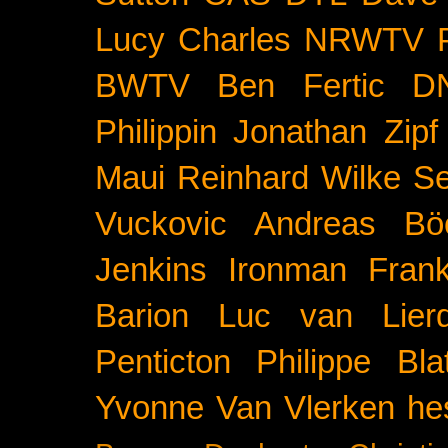
Lucy Charles
NRWTV
BWTV
Ben Fertic
D
Philippin
Jonathan Zipf
Maui
Reinhard Wilke
Se
Vuckovic
Andreas Bö
Jenkins
Ironman Frank
Barion
Luc van Lier
Penticton
Philippe Blat
Yvonne Van Vlerken
he