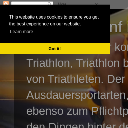
This website uses cookies to ensure you get
3athlon - #dnf 
the best experience on our website.
Learn more
Kai Baumgartner ko
Got it!
Triathlon, Triathlon
von Triathleten. Der
Ausdauersportarten,
ebenso zum Pflicht
den Dingen hinter de