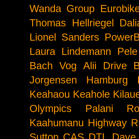
Wanda Group
Eurobik
Thomas Hellriegel
Dal
Lionel Sanders
PowerB
Laura Lindemann
Pele
Bach
Vog
Alii Drive
B
Jorgensen
Hamburg
Keahaou
Keahole
Kilau
Olympics
Palani Ro
Kaahumanu Highway
R
Sutton
CAS
DTL
Dave 