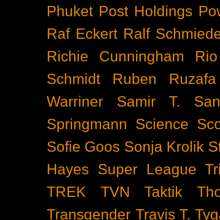
Phuket
Post Holdings
Po
Raf Eckert
Ralf Schmied
Richie Cunningham
Rio
Schmidt
Ruben Ruzafa
Warriner
Samir T.
San
Springmann
Science
Sco
Sofie Goos
Sonja Krolik
S
Hayes
Super League Tri
TREK
TVN
Taktik
Th
Transgender
Travis T. Tyg