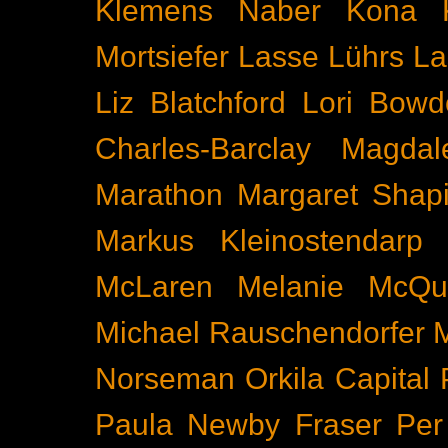
Klemens Naber
Kona
Mortsiefer
Lasse Lührs
La
Liz Blatchford
Lori Bowd
Charles-Barclay
Magdal
Marathon
Margaret Shapi
Markus Kleinostendarp
McLaren
Melanie McQu
Michael Rauschendorfer
Norseman
Orkila Capital
Paula Newby Fraser
Per