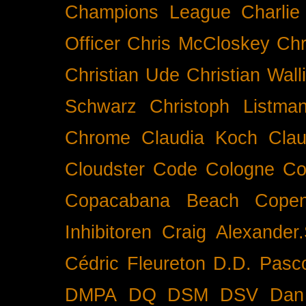
Champions League
Charlie
Officer
Chris McCloskey
Chr
Christian Ude
Christian Wall
Schwarz
Christoph Listma
Chrome
Claudia Koch
Clau
Cloudster
Code
Cologne
Co
Copacabana Beach
Cope
Inhibitoren
Craig Alexander.
Cédric Fleureton
D.D. Pasc
DMPA
DQ
DSM
DSV
Dan