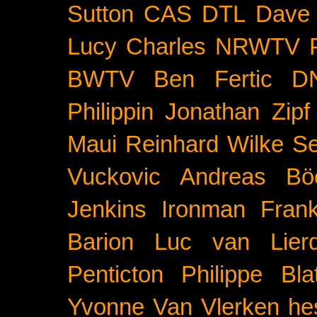
Sutton
CAS
DTL
Dave 
Lucy Charles
NRWTV
BWTV
Ben Fertic
D
Philippin
Jonathan Zipf
Maui
Reinhard Wilke
Se
Vuckovic
Andreas Bö
Jenkins
Ironman Frank
Barion
Luc van Lier
Penticton
Philippe Blat
Yvonne Van Vlerken
he