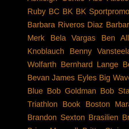
Ruby BC
BK
BK Sportpromo
Barbara Riveros Diaz
Barbar
Merk
Bela Vargas
Ben Al
Knoblauch
Benny Vansteel
Wolfarth
Bernhard Lange
B
Bevan James Eyles
Big Wav
Blue
Bob Goldman
Bob Sta
Triathlon
Book
Boston Mar
Brandon Sexton
Brasilien
B