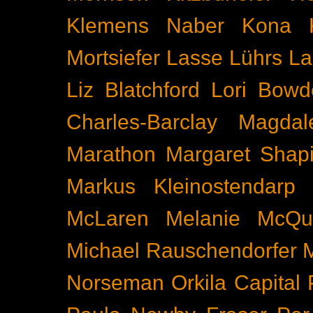
Klemens Naber
Kona
Mortsiefer
Lasse Lührs
La
Liz Blatchford
Lori Bowd
Charles-Barclay
Magdal
Marathon
Margaret Shapi
Markus Kleinostendarp
McLaren
Melanie McQu
Michael Rauschendorfer
Norseman
Orkila Capital