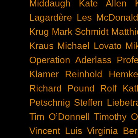
Middaugh
Kate Allen
Lagardère
Les McDonal
Krug
Mark Schmidt
Matth
Kraus
Michael Lovato
Mi
Operation Aderlass
Prof
Klamer
Reinhold Hemke
Richard Pound
Rolf Kat
Petschnig
Steffen Liebetr
Tim O’Donnell
Timothy O
Vincent Luis
Virginia Be