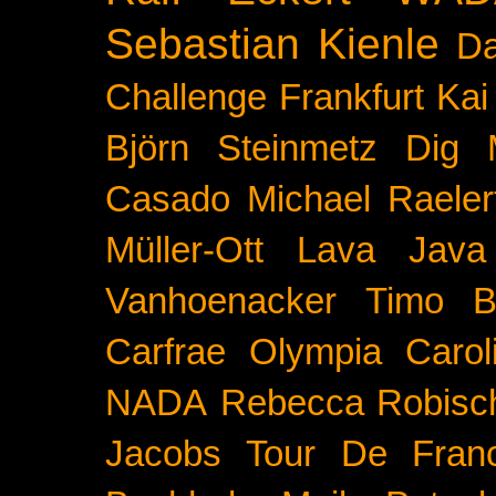
Sebastian Kienle
Da
Challenge
Frankfurt
Kai
Björn Steinmetz
Dig 
Casado
Michael Raeler
Müller-Ott
Lava Java
Vanhoenacker
Timo B
Carfrae
Olympia
Carol
NADA
Rebecca Robisc
Jacobs
Tour De Fran