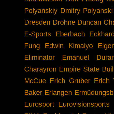
Polyanskiy
Dmitry Polyanski
Dresden
Drohne
Duncan Ch
E-Sports
Eberbach
Eckhar
Fung
Edwin Kimaiyo
Eigen
Eliminator
Emanuel Duran
Charayron
Empire State Buil
McCue
Erich Gruber
Erich 
Baker
Erlangen
Ermüdungsb
Eurosport
Eurovisionsports