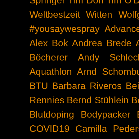
Springer
Tim Don
Tim O'D
Weltbestzeit
Witten
Wolf
#yousaywespray
Advanc
Alex Bok
Andrea Brede
Böcherer
Andy Schlec
Aquathlon
Arnd Schomb
BTU
Barbara Riveros
Bei
Rennies
Bernd Stühlein
B
Blutdoping
Bodypacker
COVID19
Camilla Peder