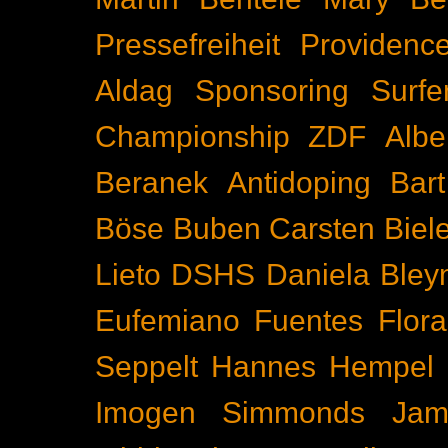
Pressefreiheit
Providenc
Aldag
Sponsoring
Surfe
Championship
ZDF
Albe
Beranek
Antidoping
Bar
Böse Buben
Carsten Biel
Lieto
DSHS
Daniela Bley
Eufemiano Fuentes
Flora
Seppelt
Hannes Hempel
Imogen Simmonds
Ja