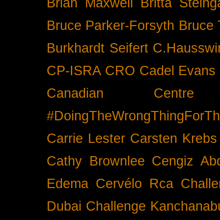
Brian Maxwell
Britta Stein
Bruce Parker-Forsyth
Bruce
Burkhardt Seifert
C.Hausswi
CP-ISRA
CRO
Cadel Evans
Canadian Cent
#DoingTheWrongThingForTh
Carrie Lester
Carsten Krebs
Cathy Brownlee
Cengiz Ab
Edema
Cervélo Rca
Chall
Dubai
Challenge Kanchanabu