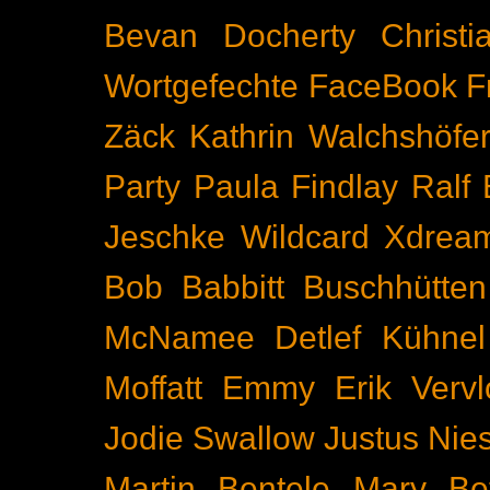
Bevan Docherty
Christ
Wortgefechte
FaceBook
F
Zäck
Kathrin Walchshöfe
Party
Paula Findlay
Ralf 
Jeschke
Wildcard
Xdrea
Bob Babbitt
Buschhütten
McNamee
Detlef Kühnel
Moffatt
Emmy
Erik Vervl
Jodie Swallow
Justus Nie
Martin Bentele
Mary Bet