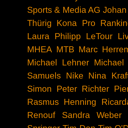
Sports & Media AG
Johan
Thürig
Kona Pro Rankin
Laura Philipp
LeTour
Li
MHEA
MTB
Marc Herre
Michael Lehner
Michael
Samuels
Nike
Nina Kraf
Simon
Peter Richter
Pie
Rasmus Henning
Ricard
Renouf
Sandra Weber