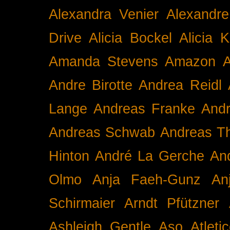
Alexandra Venier
Alexandre
Drive
Alicia Bockel
Alicia 
Amanda Stevens
Amazon
A
Andre Birotte
Andrea Reidl
Lange
Andreas Franke
And
Andreas Schwab
Andreas T
Hinton
André La Gerche
An
Olmo
Anja Faeh-Gunz
An
Schirmaier
Arndt Pfützner
Ashleigh Gentle
Aso
Atleti