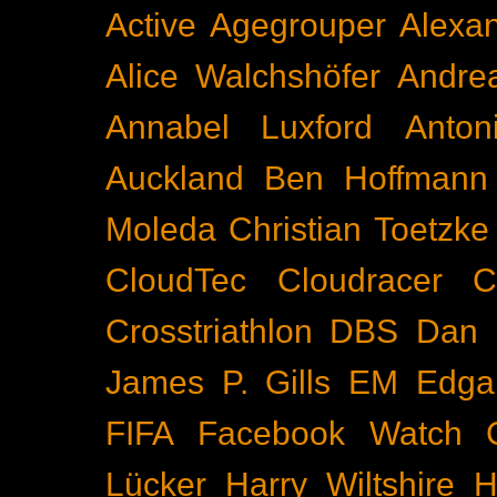
Active
Agegrouper
Alexa
Alice Walchshöfer
Andrea
Annabel Luxford
Anton
Auckland
Ben Hoffmann
Moleda
Christian Toetzke
CloudTec
Cloudracer
C
Crosstriathlon
DBS
Dan 
James P. Gills
EM
Edga
FIFA
Facebook Watch
Lücker
Harry Wiltshire
H