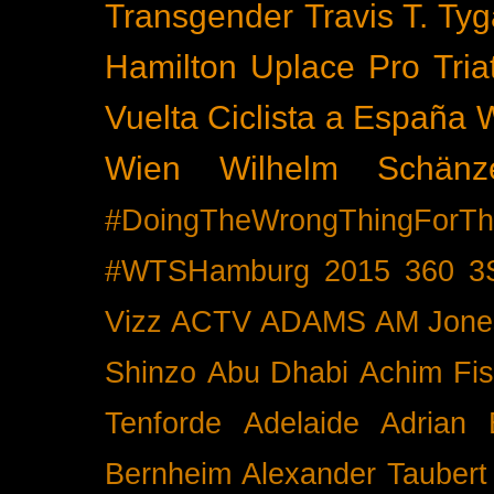
Transgender
Travis T. Tyg
Hamilton
Uplace Pro Tria
Vuelta Ciclista a España
Wien
Wilhelm Schänz
#DoingTheWrongThingForTh
#WTSHamburg
2015
360
3
Vizz
ACTV
ADAMS
AM Jone
Shinzo
Abu Dhabi
Achim Fis
Tenforde
Adelaide
Adrian 
Bernheim
Alexander Taubert