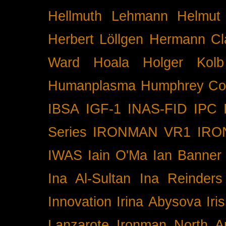
Hellmuth Lehmann
Helmut 
Herbert Löllgen
Hermann Cl
Ward
Hoala
Holger Kolb
Humanplasma
Humphrey Co
IBSA
IGF-1
INAS-FID
IPC
Series
IRONMAN VR1
IRO
IWAS
Iain O'Ma
Ian Banner
Ina Al-Sultan
Ina Reinders
Innovation
Irina Abysova
Iri
Lanzarote
Ironman North A