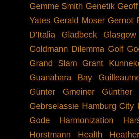
Gemme Smith
Genetik
Geof
Yates
Gerald Moser
Gernot 
D'Italia
Gladbeck
Glasgow
Goldmann Dilemma
Golf
Go
Grand Slam
Grant Kunnek
Guanabara Bay
Guilleaume
Günter Gmeiner
Günther 
Gebrselassie
Hamburg City 
Gode
Harmonization
Har
Horstmann
Health
Heathe