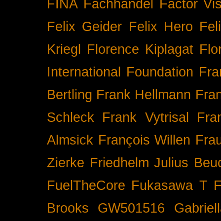
FINA
Fachhandel
Factor Vi
Felix Geider
Felix Hero
Fel
Kriegl
Florence Kiplagat
Flo
International
Foundation
Fra
Bertling
Frank Hellmann
Fra
Schleck
Frank Vytrisal
Fra
Almsick
François Willen
Fra
Zierke
Friedhelm Julius Beu
FuelTheCore
Fukasawa T
F
Brooks
GW501516
Gabrie