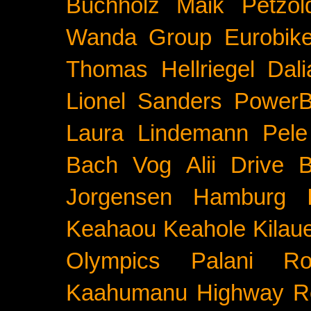
Buchholz
Maik Petzol
Wanda Group
Eurobik
Thomas Hellriegel
Dal
Lionel Sanders
PowerB
Laura Lindemann
Pele
Bach
Vog
Alii Drive
B
Jorgensen
Hamburg
Keahaou
Keahole
Kilau
Olympics
Palani Ro
Kaahumanu Highway
R