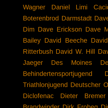
Wagner
Daniel Limi Caci
Boterenbrod
Darmstadt
Dave
Dim
Dave Erickson
Dave Mc
Bailey
David Beeche
Davi
Ritterbush
David W. Hill
Dav
Jaeger
Des Moines
De
Behindertensportjugend
Triathlonjugend
Deutscher O
Diclofenac
Dieter Bremer
Brandwinder
Dirk Frobeg
Di