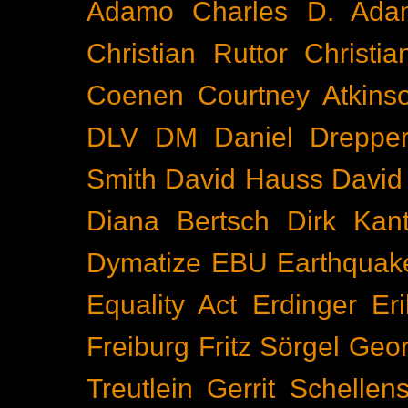
Adamo
Charles D. Ada
Christian Ruttor
Christi
Coenen
Courtney Atkins
DLV
DM
Daniel Dreppe
Smith
David Hauss
David
Diana Bertsch
Dirk Kant
Dymatize
EBU
Earthquak
Equality Act
Erdinger
Er
Freiburg
Fritz Sörgel
Geor
Treutlein
Gerrit Schellen