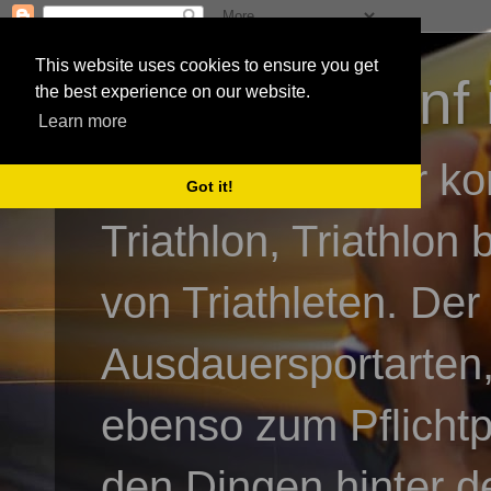
This website uses cookies to ensure you get
3athlon - #dnf 
the best experience on our website.
Learn more
Kai Baumgartner ko
Got it!
Triathlon, Triathlon
von Triathleten. Der
Ausdauersportarten,
ebenso zum Pflicht
den Dingen hinter de