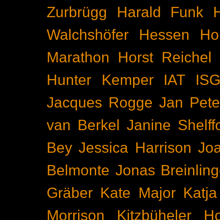
Zurbrügg
Harald Funk
Walchshöfer
Hessen
Ho
Marathon
Horst Reichel
Hunter Kemper
IAT
IS
Jacques Rogge
Jan Pete
van Berkel
Janine Shelff
Bey
Jessica Harrison
Joa
Belmonte
Jonas Breinling
Gräber
Kate Major
Katj
Morrison
Kitzbüheler H