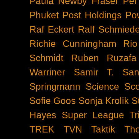
Paula Newby Fraser
Per
Phuket
Post Holdings
Po
Raf Eckert
Ralf Schmied
Richie Cunningham
Rio
Schmidt
Ruben Ruzafa
Warriner
Samir T.
San
Springmann
Science
Sco
Sofie Goos
Sonja Krolik
S
Hayes
Super League Tri
TREK
TVN
Taktik
Th