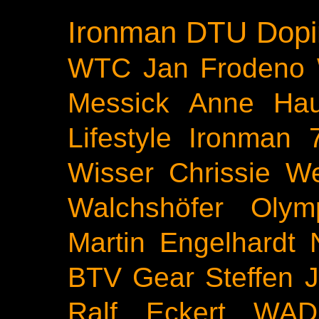
Ironman
DTU
Dopi
WTC
Jan Frodeno
Messick
Anne Ha
Lifestyle
Ironman 
Wisser
Chrissie We
Walchshöfer
Olym
Martin Engelhardt
BTV
Gear
Steffen 
Ralf Eckert
WAD