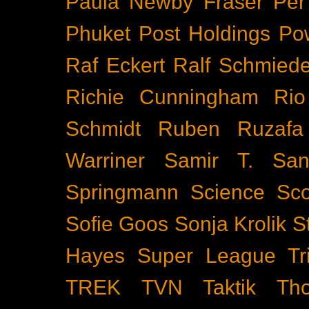
Paula Newby Fraser
Per
Phuket
Post Holdings
Po
Raf Eckert
Ralf Schmied
Richie Cunningham
Rio
Schmidt
Ruben Ruzafa
Warriner
Samir T.
San
Springmann
Science
Sco
Sofie Goos
Sonja Krolik
S
Hayes
Super League Tri
TREK
TVN
Taktik
Th