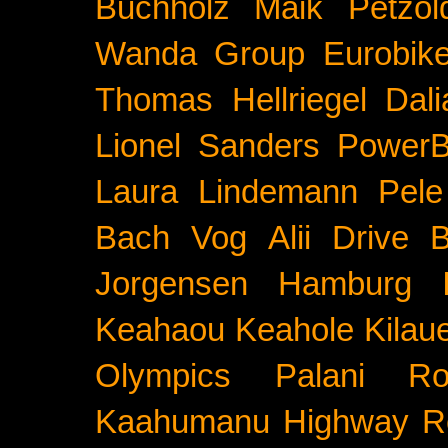
Buchholz
Maik Petzol
Wanda Group
Eurobik
Thomas Hellriegel
Dal
Lionel Sanders
PowerB
Laura Lindemann
Pele
Bach
Vog
Alii Drive
B
Jorgensen
Hamburg
Keahaou
Keahole
Kilau
Olympics
Palani Ro
Kaahumanu Highway
R