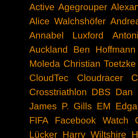
Active
Agegrouper
Alexa
Alice Walchshöfer
Andrea
Annabel Luxford
Anton
Auckland
Ben Hoffmann
Moleda
Christian Toetzke
CloudTec
Cloudracer
C
Crosstriathlon
DBS
Dan 
James P. Gills
EM
Edga
FIFA
Facebook Watch
Lücker
Harry Wiltshire
H