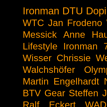
Ironman
DTU
Dopi
WTC
Jan Frodeno
Messick
Anne Ha
Lifestyle
Ironman 
Wisser
Chrissie We
Walchshöfer
Olym
Martin Engelhardt
BTV
Gear
Steffen 
Ralf Eckert
WAD