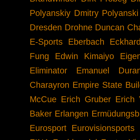
Polyanskiy
Dmitry Polyanski
Dresden
Drohne
Duncan Ch
E-Sports
Eberbach
Eckhar
Fung
Edwin Kimaiyo
Eigen
Eliminator
Emanuel Duran
Charayron
Empire State Buil
McCue
Erich Gruber
Erich 
Baker
Erlangen
Ermüdungsb
Eurosport
Eurovisionsports