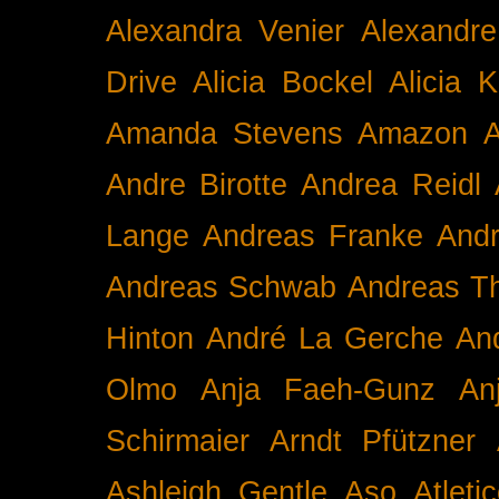
Alexandra Venier
Alexandre
Drive
Alicia Bockel
Alicia 
Amanda Stevens
Amazon
A
Andre Birotte
Andrea Reidl
Lange
Andreas Franke
And
Andreas Schwab
Andreas T
Hinton
André La Gerche
An
Olmo
Anja Faeh-Gunz
An
Schirmaier
Arndt Pfützner
Ashleigh Gentle
Aso
Atleti