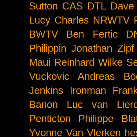
Sutton
CAS
DTL
Dave 
Lucy Charles
NRWTV
BWTV
Ben Fertic
D
Philippin
Jonathan Zipf
Maui
Reinhard Wilke
Se
Vuckovic
Andreas Bö
Jenkins
Ironman Frank
Barion
Luc van Lier
Penticton
Philippe Blat
Yvonne Van Vlerken
he