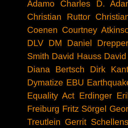
Adamo
Charles D. Ada
Christian Ruttor
Christi
Coenen
Courtney Atkins
DLV
DM
Daniel Dreppe
Smith
David Hauss
David
Diana Bertsch
Dirk Kant
Dymatize
EBU
Earthquak
Equality Act
Erdinger
Er
Freiburg
Fritz Sörgel
Geor
Treutlein
Gerrit Schellen