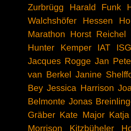
Zurbrügg
Harald Funk
Walchshöfer
Hessen
Ho
Marathon
Horst Reichel
Hunter Kemper
IAT
IS
Jacques Rogge
Jan Pete
van Berkel
Janine Shelff
Bey
Jessica Harrison
Joa
Belmonte
Jonas Breinling
Gräber
Kate Major
Katj
Morrison
Kitzbüheler H