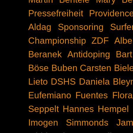
Pressefreiheit
Providenc
Aldag
Sponsoring
Surfe
Championship
ZDF
Albe
Beranek
Antidoping
Bar
Böse Buben
Carsten Biel
Lieto
DSHS
Daniela Bley
Eufemiano Fuentes
Flora
Seppelt
Hannes Hempel
Imogen Simmonds
Ja