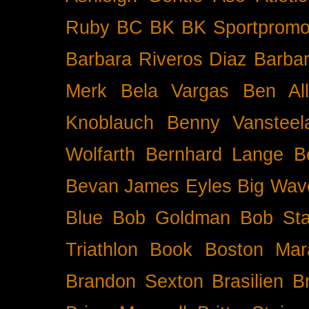
Ruby BC
BK
BK Sportpromo
Barbara Riveros Diaz
Barbar
Merk
Bela Vargas
Ben Al
Knoblauch
Benny Vansteel
Wolfarth
Bernhard Lange
B
Bevan James Eyles
Big Wav
Blue
Bob Goldman
Bob Sta
Triathlon
Book
Boston Mar
Brandon Sexton
Brasilien
B