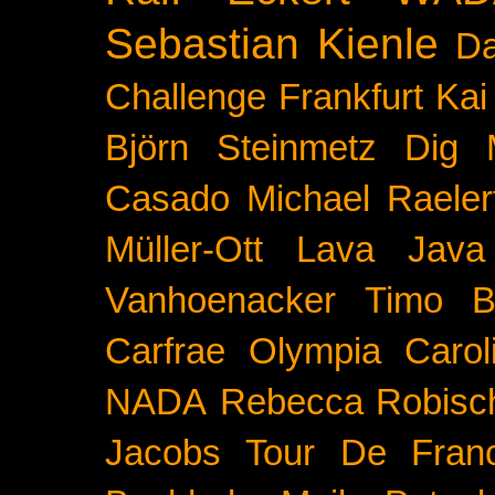
Sebastian Kienle
Da
Challenge
Frankfurt
Kai
Björn Steinmetz
Dig 
Casado
Michael Raeler
Müller-Ott
Lava Java
Vanhoenacker
Timo B
Carfrae
Olympia
Carol
NADA
Rebecca Robisc
Jacobs
Tour De Fran