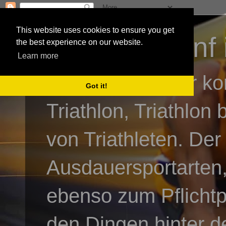
This website uses cookies to ensure you get
3athlon - #dnf 
the best experience on our website.
Learn more
Kai Baumgartner ko
Got it!
Triathlon, Triathlon
von Triathleten. Der
Ausdauersportarten,
ebenso zum Pflicht
den Dingen hinter de