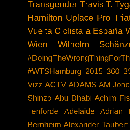
Transgender
Travis T. Tyg
Hamilton
Uplace Pro Tria
Vuelta Ciclista a España
Wien
Wilhelm Schänz
#DoingTheWrongThingForTh
#WTSHamburg
2015
360
3
Vizz
ACTV
ADAMS
AM Jone
Shinzo
Abu Dhabi
Achim Fis
Tenforde
Adelaide
Adrian 
Bernheim
Alexander Taubert