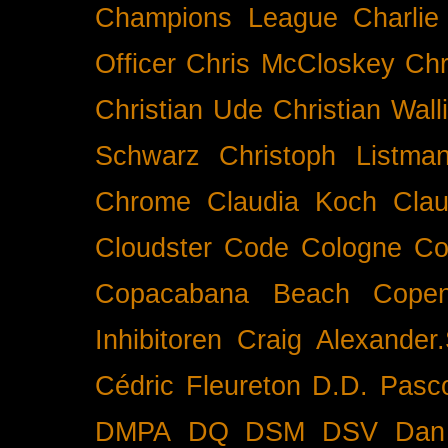
Champions League
Charlie
Officer
Chris McCloskey
Chr
Christian Ude
Christian Wall
Schwarz
Christoph Listma
Chrome
Claudia Koch
Clau
Cloudster
Code
Cologne
Co
Copacabana Beach
Cope
Inhibitoren
Craig Alexander.
Cédric Fleureton
D.D. Pasc
DMPA
DQ
DSM
DSV
Dan