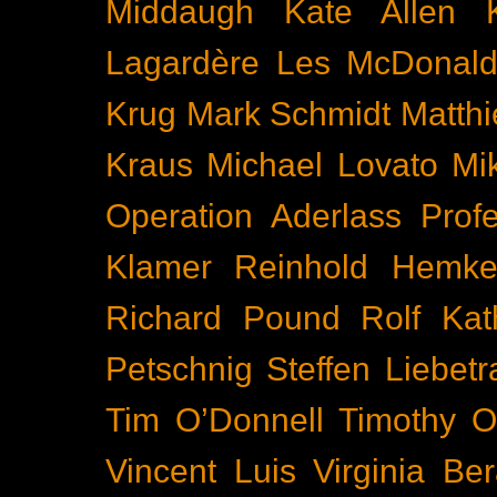
Middaugh
Kate Allen
Lagardère
Les McDonal
Krug
Mark Schmidt
Matth
Kraus
Michael Lovato
Mi
Operation Aderlass
Prof
Klamer
Reinhold Hemke
Richard Pound
Rolf Kat
Petschnig
Steffen Liebetr
Tim O’Donnell
Timothy O
Vincent Luis
Virginia Be