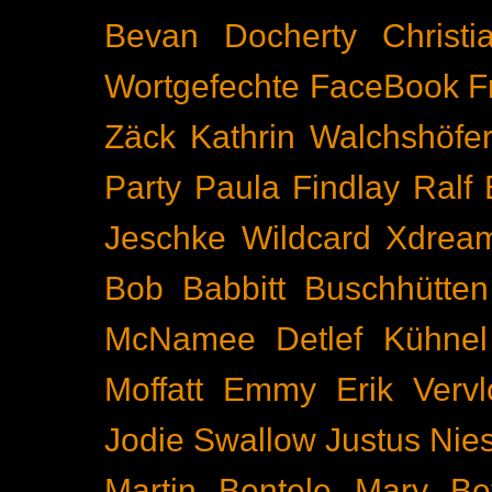
Bevan Docherty
Christ
Wortgefechte
FaceBook
F
Zäck
Kathrin Walchshöfe
Party
Paula Findlay
Ralf 
Jeschke
Wildcard
Xdrea
Bob Babbitt
Buschhütten
McNamee
Detlef Kühnel
Moffatt
Emmy
Erik Vervl
Jodie Swallow
Justus Nie
Martin Bentele
Mary Bet