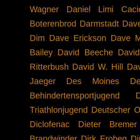
Wagner
Daniel Limi Caci
Boterenbrod
Darmstadt
Dave
Dim
Dave Erickson
Dave Mc
Bailey
David Beeche
Davi
Ritterbush
David W. Hill
Dav
Jaeger
Des Moines
De
Behindertensportjugend
Triathlonjugend
Deutscher O
Diclofenac
Dieter Bremer
Brandwinder
Dirk Frobeg
Di