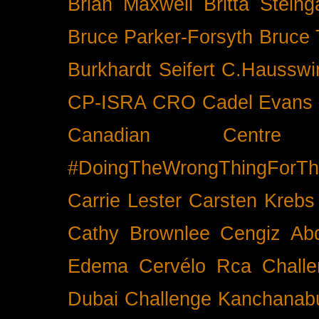
Brian Maxwell
Britta Stein
Bruce Parker-Forsyth
Bruce
Burkhardt Seifert
C.Hausswi
CP-ISRA
CRO
Cadel Evans
Canadian Cent
#DoingTheWrongThingForTh
Carrie Lester
Carsten Krebs
Cathy Brownlee
Cengiz Ab
Edema
Cervélo Rca
Chall
Dubai
Challenge Kanchanabu