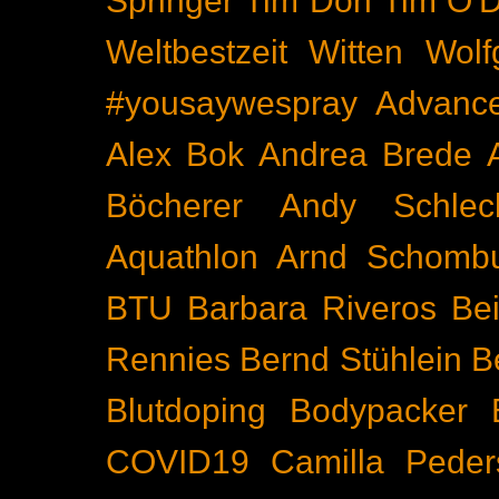
Springer
Tim Don
Tim O'D
Weltbestzeit
Witten
Wolf
#yousaywespray
Advanc
Alex Bok
Andrea Brede
Böcherer
Andy Schlec
Aquathlon
Arnd Schomb
BTU
Barbara Riveros
Bei
Rennies
Bernd Stühlein
B
Blutdoping
Bodypacker
COVID19
Camilla Peder