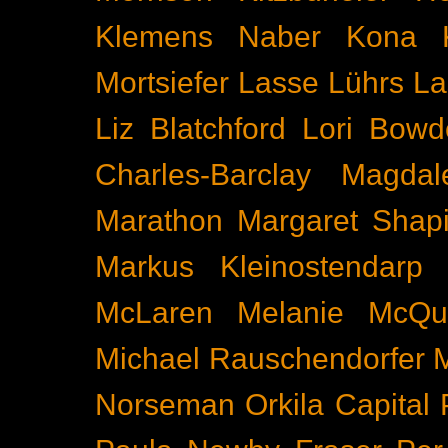
Klemens Naber
Kona
Mortsiefer
Lasse Lührs
La
Liz Blatchford
Lori Bowd
Charles-Barclay
Magdal
Marathon
Margaret Shapi
Markus Kleinostendarp
McLaren
Melanie McQu
Michael Rauschendorfer
Norseman
Orkila Capital