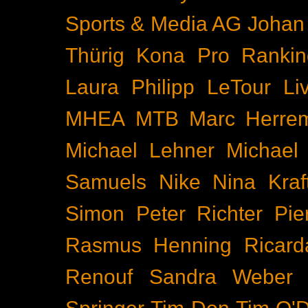
Sports & Media AG
Johan
Thürig
Kona Pro Rankin
Laura Philipp
LeTour
Li
MHEA
MTB
Marc Herre
Michael Lehner
Michael
Samuels
Nike
Nina Kraf
Simon
Peter Richter
Pie
Rasmus Henning
Ricard
Renouf
Sandra Weber