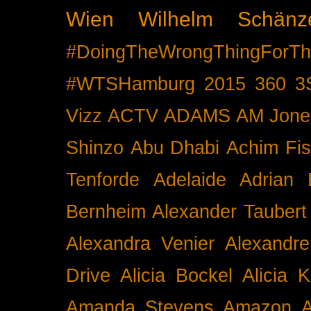
Wien
Wilhelm Schänz
#DoingTheWrongThingForTh
#WTSHamburg
2015
360
3
Vizz
ACTV
ADAMS
AM Jone
Shinzo
Abu Dhabi
Achim Fis
Tenforde
Adelaide
Adrian 
Bernheim
Alexander Taubert
Alexandra Venier
Alexandre
Drive
Alicia Bockel
Alicia 
Amanda Stevens
Amazon
A