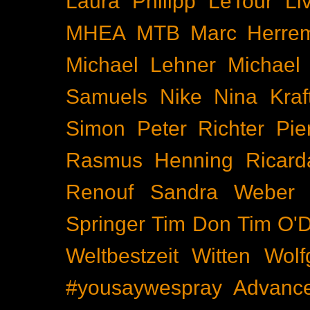
Laura Philipp
LeTour
Li
MHEA
MTB
Marc Herre
Michael Lehner
Michael
Samuels
Nike
Nina Kraf
Simon
Peter Richter
Pie
Rasmus Henning
Ricard
Renouf
Sandra Weber
Springer
Tim Don
Tim O'D
Weltbestzeit
Witten
Wolf
#yousaywespray
Advanc