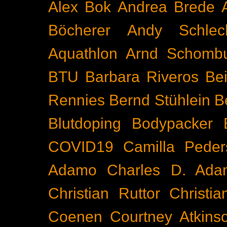
Alex Bok
Andrea Brede
Böcherer
Andy Schlec
Aquathlon
Arnd Schomb
BTU
Barbara Riveros
Bei
Rennies
Bernd Stühlein
B
Blutdoping
Bodypacker
COVID19
Camilla Peder
Adamo
Charles D. Ada
Christian Ruttor
Christi
Coenen
Courtney Atkins