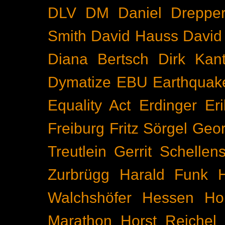
DLV
DM
Daniel Dreppe
Smith
David Hauss
David
Diana Bertsch
Dirk Kant
Dymatize
EBU
Earthquak
Equality Act
Erdinger
Er
Freiburg
Fritz Sörgel
Geor
Treutlein
Gerrit Schellen
Zurbrügg
Harald Funk
Walchshöfer
Hessen
Ho
Marathon
Horst Reichel