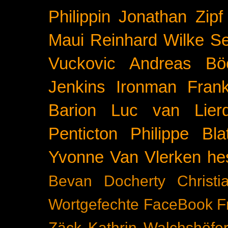
Philippin
Jonathan Zipf
Maui
Reinhard Wilke
Se
Vuckovic
Andreas Bö
Jenkins
Ironman Frank
Barion
Luc van Lier
Penticton
Philippe Blat
Yvonne Van Vlerken
he
Bevan Docherty
Christ
Wortgefechte
FaceBook
F
Zäck
Kathrin Walchshöfe