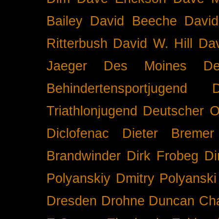
Bailey
David Beeche
Davi
Ritterbush
David W. Hill
Dav
Jaeger
Des Moines
De
Behindertensportjugend
Triathlonjugend
Deutscher O
Diclofenac
Dieter Bremer
Brandwinder
Dirk Frobeg
Di
Polyanskiy
Dmitry Polyanski
Dresden
Drohne
Duncan Ch