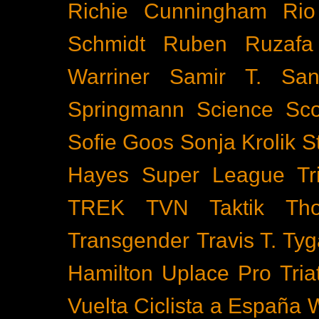
Richie Cunningham
Rio
Schmidt
Ruben Ruzafa
Warriner
Samir T.
San
Springmann
Science
Sco
Sofie Goos
Sonja Krolik
S
Hayes
Super League Tri
TREK
TVN
Taktik
Th
Transgender
Travis T. Tyg
Hamilton
Uplace Pro Tria
Vuelta Ciclista a España