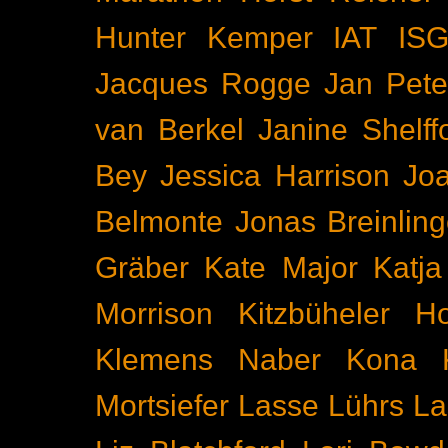
Hunter Kemper
IAT
IS
Jacques Rogge
Jan Pete
van Berkel
Janine Shelff
Bey
Jessica Harrison
Joa
Belmonte
Jonas Breinling
Gräber
Kate Major
Katj
Morrison
Kitzbüheler H
Klemens Naber
Kona
Mortsiefer
Lasse Lührs
La