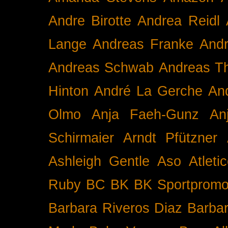
Andre Birotte
Andrea Reidl
Lange
Andreas Franke
And
Andreas Schwab
Andreas T
Hinton
André La Gerche
An
Olmo
Anja Faeh-Gunz
An
Schirmaier
Arndt Pfützner
Ashleigh Gentle
Aso
Atleti
Ruby BC
BK
BK Sportpromo
Barbara Riveros Diaz
Barbar