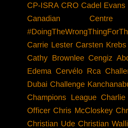
CP-ISRA
CRO
Cadel Evans
Canadian Cent
#DoingTheWrongThingForTh
Carrie Lester
Carsten Krebs
Cathy Brownlee
Cengiz Ab
Edema
Cervélo Rca
Chall
Dubai
Challenge Kanchanabu
Champions League
Charlie
Officer
Chris McCloskey
Chr
Christian Ude
Christian Wall