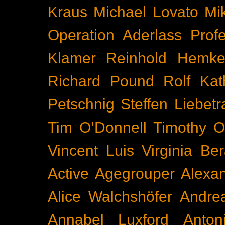
Kraus
Michael Lovato
Mi
Operation Aderlass
Prof
Klamer
Reinhold Hemke
Richard Pound
Rolf Kat
Petschnig
Steffen Liebetr
Tim O’Donnell
Timothy O
Vincent Luis
Virginia Be
Active
Agegrouper
Alexa
Alice Walchshöfer
Andrea
Annabel Luxford
Anton