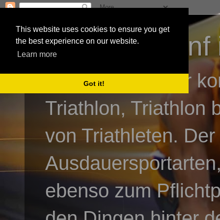
This website uses cookies to ensure you get
3athlon - #dnf 
the best experience on our website.
Learn more
Kai Baumgartner ko
Got it!
Triathlon, Triathlon
von Triathleten. Der
Ausdauersportarten,
ebenso zum Pflicht
den Dingen hinter de