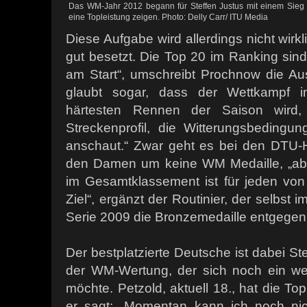
Das WM-Jahr 2012 begann für Steffen Justus mit einem Sieg i
eine Topleistung zeigen. Photo: Delly Carr/ ITU Media
Diese Aufgabe wird allerdings nicht wirkl
gut besetzt. Die Top 20 im Ranking sin
am Start“, umschreibt Prochnow die Aus
glaubt sogar, dass der Wettkampf i
härtesten Rennen der Saison wir
Streckenprofil, die Witterungsbedingun
anschaut.“ Zwar geht es bei den DTU-
den Damen um keine WM Medaille, „abe
im Gesamtklassement ist für jeden von 
Ziel“, ergänzt der Routinier, der selbst
Serie 2009 die Bronzemedaille entgege
Der bestplatzierte Deutsche ist dabei Ste
der WM-Wertung, der sich noch ein we
möchte. Petzold, aktuell 18., hat die To
er sagt: „Momentan kann ich noch ni