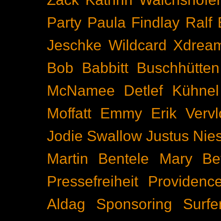
Party
Paula Findlay
Ralf 
Jeschke
Wildcard
Xdrea
Bob Babbitt
Buschhütten
McNamee
Detlef Kühnel
Moffatt
Emmy
Erik Vervl
Jodie Swallow
Justus Nie
Martin Bentele
Mary Bet
Pressefreiheit
Providenc
Aldag
Sponsoring
Surfe