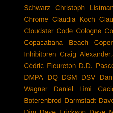
Schwarz
Christoph Listma
Chrome
Claudia Koch
Clau
Cloudster
Code
Cologne
Co
Copacabana Beach
Cope
Inhibitoren
Craig Alexander.
Cédric Fleureton
D.D. Pasc
DMPA
DQ
DSM
DSV
Dan
Wagner
Daniel Limi Caci
Boterenbrod
Darmstadt
Dave
Dim
Dave Erickson
Dave Mc