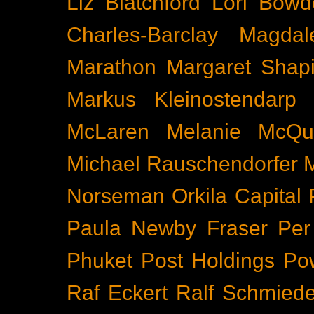
Liz Blatchford
Lori Bowd
Charles-Barclay
Magdal
Marathon
Margaret Shapi
Markus Kleinostendarp
McLaren
Melanie McQu
Michael Rauschendorfer
Norseman
Orkila Capital
Paula Newby Fraser
Per
Phuket
Post Holdings
Po
Raf Eckert
Ralf Schmied