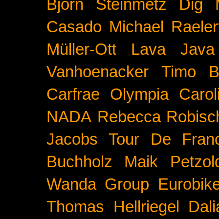
Björn Steinmetz
Dig 
Casado
Michael Raeler
Müller-Ott
Lava Java
Vanhoenacker
Timo B
Carfrae
Olympia
Carol
NADA
Rebecca Robisc
Jacobs
Tour De Fran
Buchholz
Maik Petzol
Wanda Group
Eurobik
Thomas Hellriegel
Dal