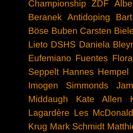
Championship
ZDF
Albe
Beranek
Antidoping
Bar
Böse Buben
Carsten Biel
Lieto
DSHS
Daniela Bley
Eufemiano Fuentes
Flora
Seppelt
Hannes Hempel
Imogen Simmonds
Ja
Middaugh
Kate Allen
Lagardère
Les McDonal
Krug
Mark Schmidt
Matth