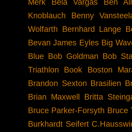
Merk
Bela Vargas
Ben Al
Knoblauch
Benny Vansteel
Wolfarth
Bernhard Lange
B
Bevan James Eyles
Big Wav
Blue
Bob Goldman
Bob Sta
Triathlon
Book
Boston Mar
Brandon Sexton
Brasilien
B
Brian Maxwell
Britta Stein
Bruce Parker-Forsyth
Bruce
Burkhardt Seifert
C.Hausswi