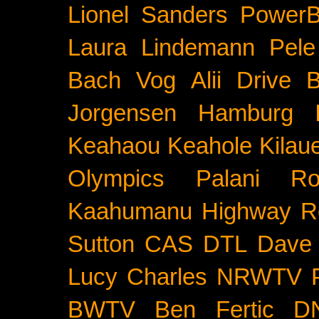
Lionel Sanders
PowerB
Laura Lindemann
Pele
Bach
Vog
Alii Drive
B
Jorgensen
Hamburg
Keahaou
Keahole
Kilau
Olympics
Palani Ro
Kaahumanu Highway
R
Sutton
CAS
DTL
Dave 
Lucy Charles
NRWTV
BWTV
Ben Fertic
D