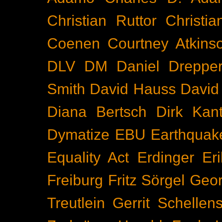
Christian Ruttor
Christi
Coenen
Courtney Atkins
DLV
DM
Daniel Dreppe
Smith
David Hauss
David
Diana Bertsch
Dirk Kant
Dymatize
EBU
Earthquak
Equality Act
Erdinger
Er
Freiburg
Fritz Sörgel
Geor
Treutlein
Gerrit Schellen