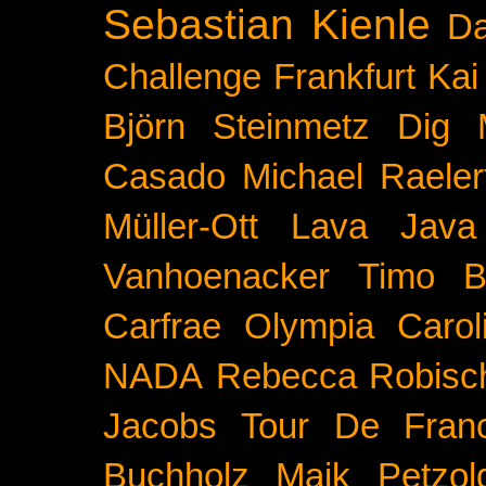
Sebastian Kienle
Da
Challenge
Frankfurt
Kai
Björn Steinmetz
Dig 
Casado
Michael Raeler
Müller-Ott
Lava Java
Vanhoenacker
Timo B
Carfrae
Olympia
Carol
NADA
Rebecca Robisc
Jacobs
Tour De Fran
Buchholz
Maik Petzol