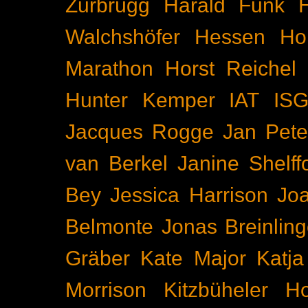
Zurbrügg
Harald Funk
Walchshöfer
Hessen
Ho
Marathon
Horst Reichel
Hunter Kemper
IAT
IS
Jacques Rogge
Jan Pete
van Berkel
Janine Shelff
Bey
Jessica Harrison
Joa
Belmonte
Jonas Breinling
Gräber
Kate Major
Katj
Morrison
Kitzbüheler H