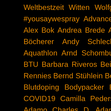
Weltbestzeit
Witten
Wolf
#yousaywespray
Advanc
Alex Bok
Andrea Brede
Böcherer
Andy Schlec
Aquathlon
Arnd Schomb
BTU
Barbara Riveros
Bei
Rennies
Bernd Stühlein
B
Blutdoping
Bodypacker
COVID19
Camilla Peder
Adamo
Charles D. Ada