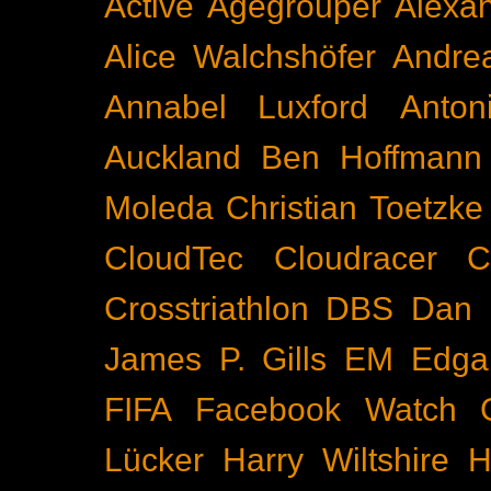
Active
Agegrouper
Alexa
Alice Walchshöfer
Andrea
Annabel Luxford
Anton
Auckland
Ben Hoffmann
Moleda
Christian Toetzke
CloudTec
Cloudracer
C
Crosstriathlon
DBS
Dan 
James P. Gills
EM
Edga
FIFA
Facebook Watch
Lücker
Harry Wiltshire
H