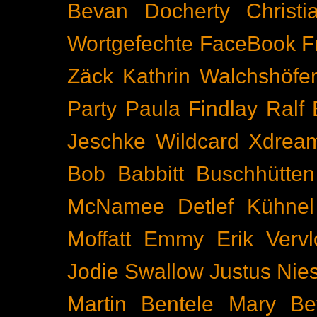
Bevan Docherty
Christ
Wortgefechte
FaceBook
F
Zäck
Kathrin Walchshöfe
Party
Paula Findlay
Ralf 
Jeschke
Wildcard
Xdrea
Bob Babbitt
Buschhütten
McNamee
Detlef Kühnel
Moffatt
Emmy
Erik Vervl
Jodie Swallow
Justus Nie
Martin Bentele
Mary Bet