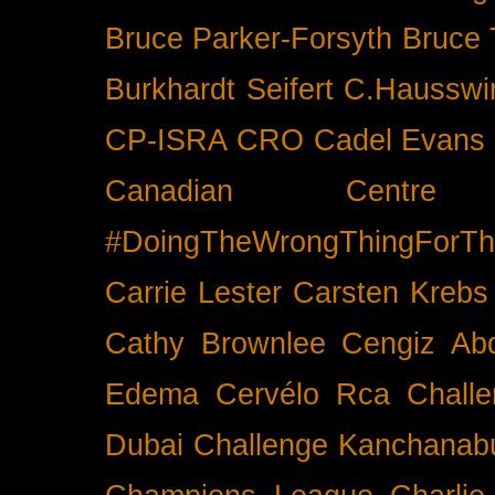
Bruce Parker-Forsyth
Bruce
Burkhardt Seifert
C.Hausswi
CP-ISRA
CRO
Cadel Evans
Canadian Cent
#DoingTheWrongThingForTh
Carrie Lester
Carsten Krebs
Cathy Brownlee
Cengiz Ab
Edema
Cervélo Rca
Chall
Dubai
Challenge Kanchanabu