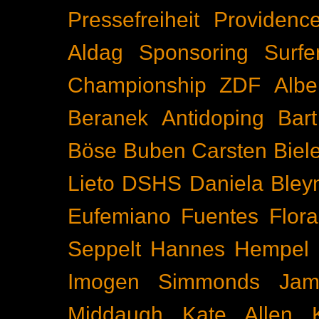
Pressefreiheit
Providenc
Aldag
Sponsoring
Surfe
Championship
ZDF
Albe
Beranek
Antidoping
Bar
Böse Buben
Carsten Biel
Lieto
DSHS
Daniela Bley
Eufemiano Fuentes
Flora
Seppelt
Hannes Hempel
Imogen Simmonds
Ja
Middaugh
Kate Allen