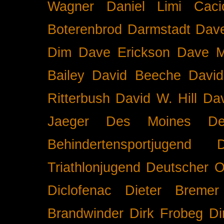
Wagner
Daniel Limi Caci
Boterenbrod
Darmstadt
Dave
Dim
Dave Erickson
Dave Mc
Bailey
David Beeche
Davi
Ritterbush
David W. Hill
Dav
Jaeger
Des Moines
De
Behindertensportjugend
Triathlonjugend
Deutscher O
Diclofenac
Dieter Bremer
Brandwinder
Dirk Frobeg
Di