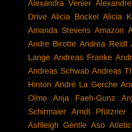
Alexandra Venier
Alexandre
Drive
Alicia Bockel
Alicia 
Amanda Stevens
Amazon
A
Andre Birotte
Andrea Reidl
Lange
Andreas Franke
And
Andreas Schwab
Andreas T
Hinton
André La Gerche
An
Olmo
Anja Faeh-Gunz
An
Schirmaier
Arndt Pfützner
Ashleigh Gentle
Aso
Atleti