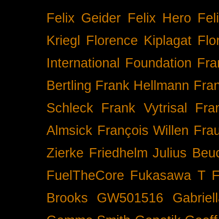
Felix Geider
Felix Hero
Fel
Kriegl
Florence Kiplagat
Flo
International
Foundation
Fra
Bertling
Frank Hellmann
Fra
Schleck
Frank Vytrisal
Fra
Almsick
François Willen
Fra
Zierke
Friedhelm Julius Beu
FuelTheCore
Fukasawa T
F
Brooks
GW501516
Gabrie