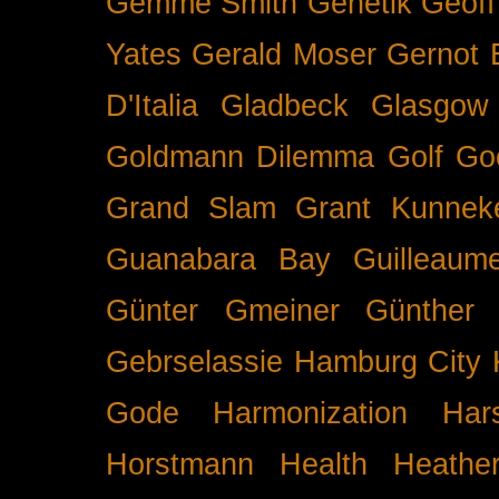
Gemme Smith
Genetik
Geof
Yates
Gerald Moser
Gernot 
D'Italia
Gladbeck
Glasgow
Goldmann Dilemma
Golf
Go
Grand Slam
Grant Kunnek
Guanabara Bay
Guilleaume
Günter Gmeiner
Günther 
Gebrselassie
Hamburg City 
Gode
Harmonization
Har
Horstmann
Health
Heathe