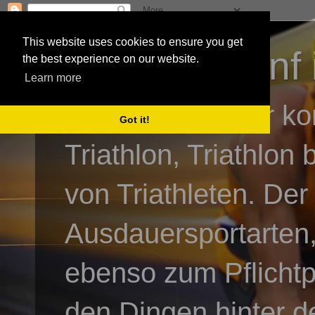
This website uses cookies to ensure you get
3athlon - #dnf 
the best experience on our website.
Learn more
Kai Baumgartner ko
Got it!
Triathlon, Triathlon
von Triathleten. Der
Ausdauersportarten,
ebenso zum Pflicht
den Dingen hinter de