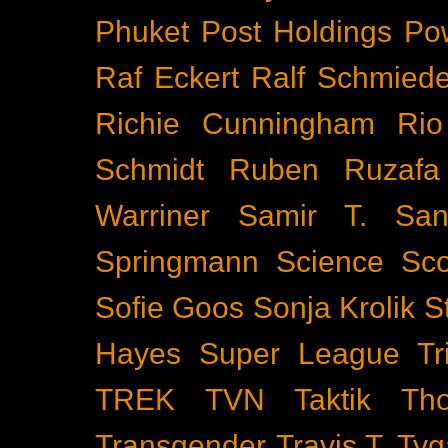
Phuket
Post Holdings
Po
Raf Eckert
Ralf Schmied
Richie Cunningham
Rio
Schmidt
Ruben Ruzafa
Warriner
Samir T.
San
Springmann
Science
Sco
Sofie Goos
Sonja Krolik
S
Hayes
Super League Tri
TREK
TVN
Taktik
Th
Transgender
Travis T. Tyg