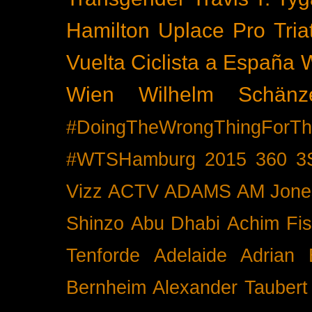
Hamilton
Uplace Pro Tria
Vuelta Ciclista a España
Wien
Wilhelm Schänz
#DoingTheWrongThingForTh
#WTSHamburg
2015
360
3
Vizz
ACTV
ADAMS
AM Jone
Shinzo
Abu Dhabi
Achim Fis
Tenforde
Adelaide
Adrian 
Bernheim
Alexander Taubert