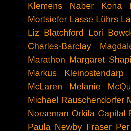
Klemens Naber
Kona
Mortsiefer
Lasse Lührs
La
Liz Blatchford
Lori Bowd
Charles-Barclay
Magdal
Marathon
Margaret Shapi
Markus Kleinostendarp
McLaren
Melanie McQu
Michael Rauschendorfer
Norseman
Orkila Capital
Paula Newby Fraser
Per