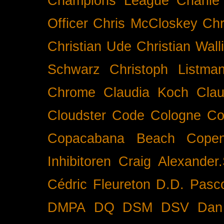
Champions League
Charlie
Officer
Chris McCloskey
Chr
Christian Ude
Christian Wall
Schwarz
Christoph Listma
Chrome
Claudia Koch
Clau
Cloudster
Code
Cologne
Co
Copacabana Beach
Cope
Inhibitoren
Craig Alexander.
Cédric Fleureton
D.D. Pasc
DMPA
DQ
DSM
DSV
Dan