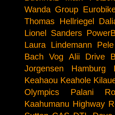
Wanda Group
Eurobik
Thomas Hellriegel
Dal
Lionel Sanders
PowerB
Laura Lindemann
Pele
Bach
Vog
Alii Drive
B
Jorgensen
Hamburg
Keahaou
Keahole
Kilau
Olympics
Palani Ro
Kaahumanu Highway
R