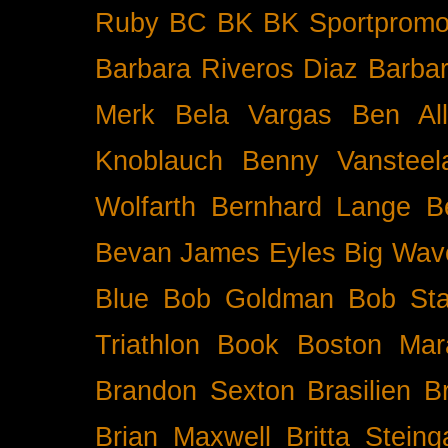
Ruby BC
BK
BK Sportpromo
Barbara Riveros Diaz
Barbar
Merk
Bela Vargas
Ben Al
Knoblauch
Benny Vansteel
Wolfarth
Bernhard Lange
B
Bevan James Eyles
Big Wav
Blue
Bob Goldman
Bob Sta
Triathlon
Book
Boston Mar
Brandon Sexton
Brasilien
B
Brian Maxwell
Britta Stein