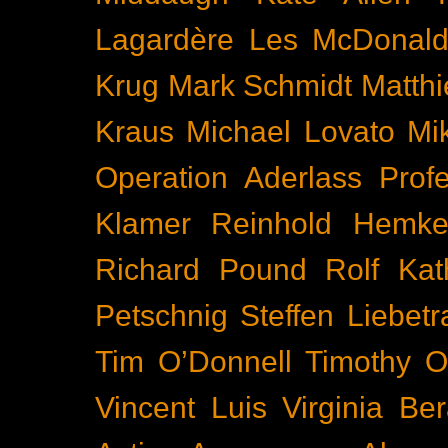
Lagardère
Les McDonal
Krug
Mark Schmidt
Matth
Kraus
Michael Lovato
Mi
Operation Aderlass
Prof
Klamer
Reinhold Hemke
Richard Pound
Rolf Kat
Petschnig
Steffen Liebetr
Tim O’Donnell
Timothy O
Vincent Luis
Virginia Be