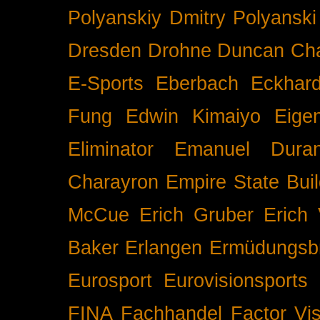
Polyanskiy
Dmitry Polyanski
Dresden
Drohne
Duncan Ch
E-Sports
Eberbach
Eckhar
Fung
Edwin Kimaiyo
Eigen
Eliminator
Emanuel Duran
Charayron
Empire State Buil
McCue
Erich Gruber
Erich 
Baker
Erlangen
Ermüdungsb
Eurosport
Eurovisionsports
FINA
Fachhandel
Factor Vi