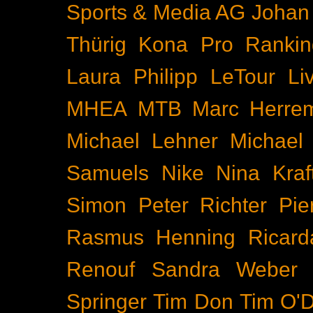
Sports & Media AG
Johan
Thürig
Kona Pro Rankin
Laura Philipp
LeTour
Li
MHEA
MTB
Marc Herre
Michael Lehner
Michael
Samuels
Nike
Nina Kraf
Simon
Peter Richter
Pie
Rasmus Henning
Ricard
Renouf
Sandra Weber
Springer
Tim Don
Tim O'D