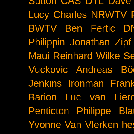
Sutton
CAS
DTL
Dave 
Lucy Charles
NRWTV
BWTV
Ben Fertic
D
Philippin
Jonathan Zipf
Maui
Reinhard Wilke
Se
Vuckovic
Andreas Bö
Jenkins
Ironman Frank
Barion
Luc van Lier
Penticton
Philippe Blat
Yvonne Van Vlerken
he