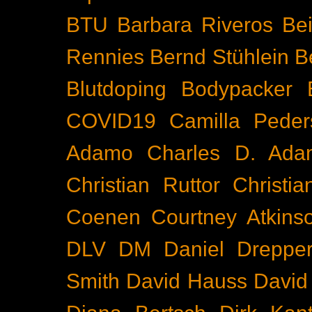
BTU
Barbara Riveros
Bei
Rennies
Bernd Stühlein
B
Blutdoping
Bodypacker
COVID19
Camilla Peder
Adamo
Charles D. Ada
Christian Ruttor
Christi
Coenen
Courtney Atkins
DLV
DM
Daniel Dreppe
Smith
David Hauss
David