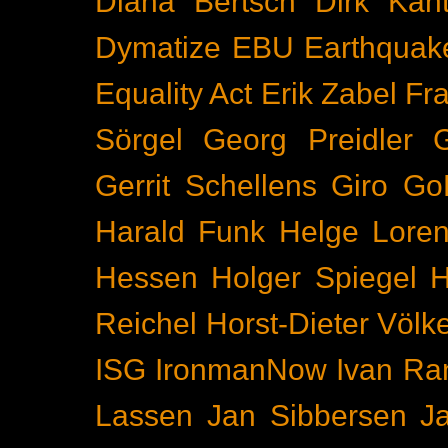
Diana Bertsch
Dirk Kant
Dymatize
EBU
Earthquak
Equality Act
Erik Zabel
Fr
Sörgel
Georg Preidler
Gerrit Schellens
Giro
Go
Harald Funk
Helge Lore
Hessen
Holger Spiegel
H
Reichel
Horst-Dieter Völk
ISG
IronmanNow
Ivan Ra
Lassen
Jan Sibbersen
J