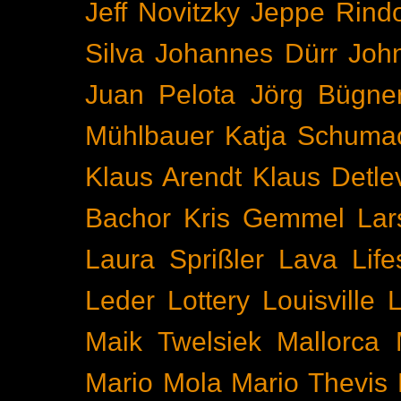
Jeff Novitzky
Jeppe Rind
Silva
Johannes Dürr
Joh
Juan Pelota
Jörg Bügne
Mühlbauer
Katja Schuma
Klaus Arendt
Klaus Detl
Bachor
Kris Gemmel
Lar
Laura Sprißler
Lava
Life
Leder
Lottery
Louisville
L
Maik Twelsiek
Mallorca
Mario Mola
Mario Thevis