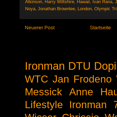
Atkinson
,
Harry Wiltshire
,
Hawaii
,
Ivan Rana
,
Noya
,
Jonathan Brownlee
,
London
,
Olympic Tri
Neuerer Post
Startseite
Ironman
DTU
Dopi
WTC
Jan Frodeno
Messick
Anne Ha
Lifestyle
Ironman 