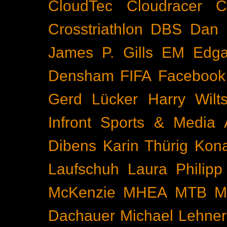
CloudTec
Cloudracer
C
Crosstriathlon
DBS
Dan 
James P. Gills
EM
Edga
Densham
FIFA
Facebook
Gerd Lücker
Harry Wilts
Infront Sports & Media
Dibens
Karin Thürig
Kona
Laufschuh
Laura Philipp
McKenzie
MHEA
MTB
M
Dachauer
Michael Lehner