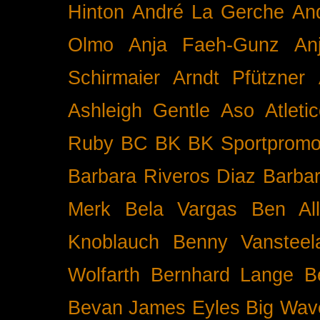
Hinton
André La Gerche
An
Olmo
Anja Faeh-Gunz
An
Schirmaier
Arndt Pfützner
Ashleigh Gentle
Aso
Atleti
Ruby BC
BK
BK Sportpromo
Barbara Riveros Diaz
Barbar
Merk
Bela Vargas
Ben Al
Knoblauch
Benny Vansteel
Wolfarth
Bernhard Lange
B
Bevan James Eyles
Big Wav