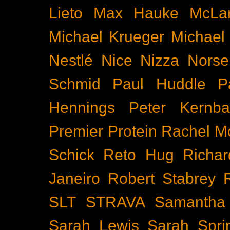
Lieto
Max Hauke
McLa
Michael Krueger
Michael
Nestlé
Nice
Nizza
Nors
Schmid
Paul Huddle
P
Hennings
Peter Kernba
Premier Protein
Rachel M
Schick
Reto Hug
Richar
Janeiro
Robert Stabrey
SLT
STRAVA
Samantha 
Sarah Lewis
Sarah Spr