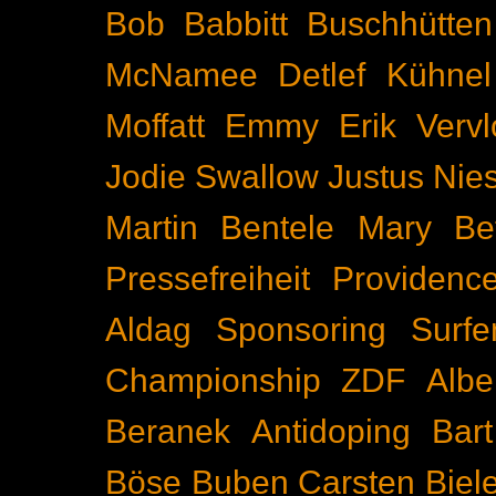
Bob Babbitt
Buschhütten
McNamee
Detlef Kühnel
Moffatt
Emmy
Erik Vervl
Jodie Swallow
Justus Nie
Martin Bentele
Mary Bet
Pressefreiheit
Providenc
Aldag
Sponsoring
Surfe
Championship
ZDF
Albe
Beranek
Antidoping
Bar
Böse Buben
Carsten Biel