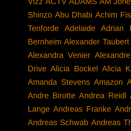
Vizz
ACTV
ADAMS
AM Jone
Shinzo
Abu Dhabi
Achim Fis
Tenforde
Adelaide
Adrian 
Bernheim
Alexander Taubert
Alexandra Venier
Alexandre
Drive
Alicia Bockel
Alicia 
Amanda Stevens
Amazon
A
Andre Birotte
Andrea Reidl
Lange
Andreas Franke
And
Andreas Schwab
Andreas T