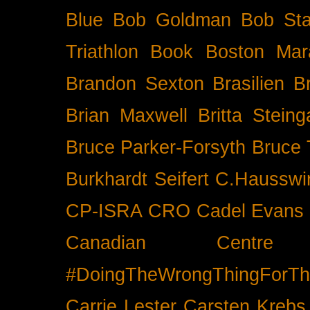
Blue
Bob Goldman
Bob Sta
Triathlon
Book
Boston Mar
Brandon Sexton
Brasilien
B
Brian Maxwell
Britta Stein
Bruce Parker-Forsyth
Bruce
Burkhardt Seifert
C.Hausswi
CP-ISRA
CRO
Cadel Evans
Canadian Cent
#DoingTheWrongThingForTh
Carrie Lester
Carsten Krebs