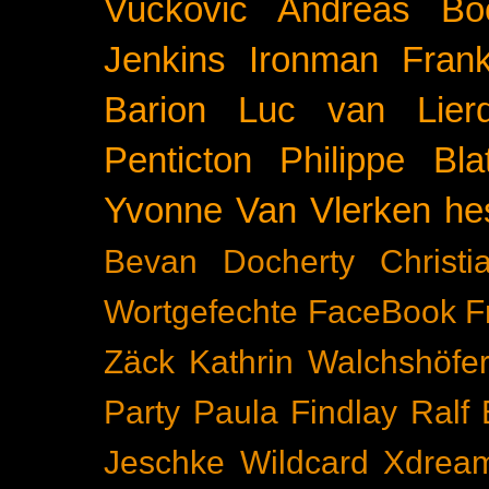
Vuckovic
Andreas Bö
Jenkins
Ironman Frank
Barion
Luc van Lier
Penticton
Philippe Blat
Yvonne Van Vlerken
he
Bevan Docherty
Christ
Wortgefechte
FaceBook
F
Zäck
Kathrin Walchshöfe
Party
Paula Findlay
Ralf 
Jeschke
Wildcard
Xdrea