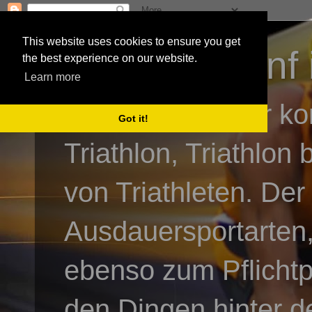
This website uses cookies to ensure you get
3athlon - #dnf 
the best experience on our website.
Learn more
Kai Baumgartner ko
Got it!
Triathlon, Triathlon
von Triathleten. Der
Ausdauersportarten,
ebenso zum Pflicht
den Dingen hinter de