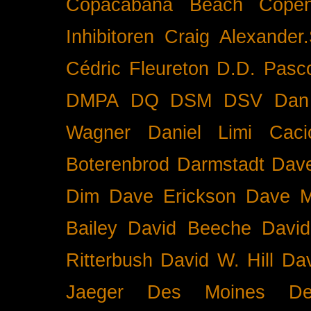
Copacabana Beach
Cope
Inhibitoren
Craig Alexander.
Cédric Fleureton
D.D. Pasc
DMPA
DQ
DSM
DSV
Dan
Wagner
Daniel Limi Caci
Boterenbrod
Darmstadt
Dave
Dim
Dave Erickson
Dave Mc
Bailey
David Beeche
Davi
Ritterbush
David W. Hill
Dav
Jaeger
Des Moines
De