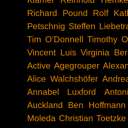
Richard Pound
Rolf Kat
Petschnig
Steffen Liebetr
Tim O’Donnell
Timothy O
Vincent Luis
Virginia Be
Active
Agegrouper
Alexa
Alice Walchshöfer
Andrea
Annabel Luxford
Anton
Auckland
Ben Hoffmann
Moleda
Christian Toetzke