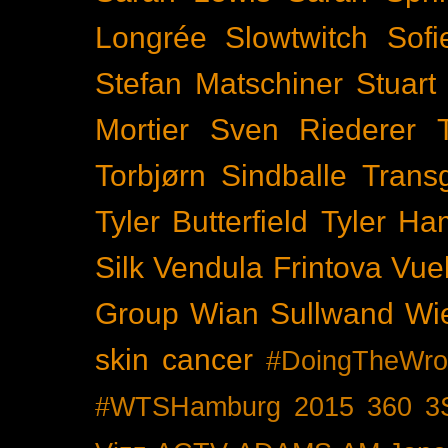
Longrée
Slowtwitch
Sof
Stefan Matschiner
Stuart
Mortier
Sven Riederer
Torbjørn Sindballe
Trans
Tyler Butterfield
Tyler Ham
Silk
Vendula Frintova
Vuel
Group
Wian Sullwand
Wi
skin cancer
#DoingTheWro
#WTSHamburg
2015
360
3