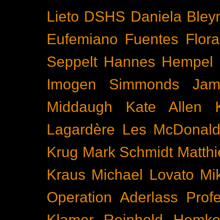
Lieto
DSHS
Daniela Bley
Eufemiano Fuentes
Flora
Seppelt
Hannes Hempel
Imogen Simmonds
Ja
Middaugh
Kate Allen
Lagardère
Les McDonal
Krug
Mark Schmidt
Matth
Kraus
Michael Lovato
Mi
Operation Aderlass
Prof
Klamer
Reinhold Hemke