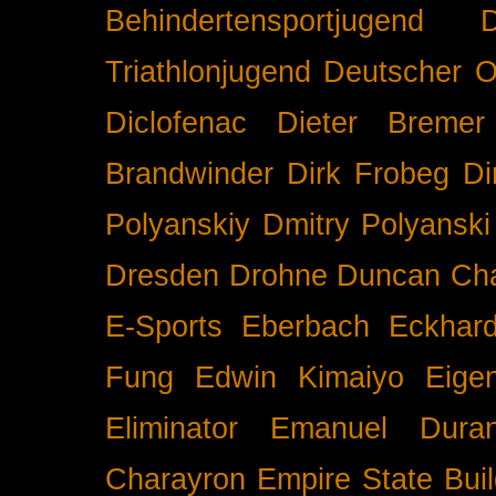
Behindertensportjugend
Triathlonjugend
Deutscher O
Diclofenac
Dieter Bremer
Brandwinder
Dirk Frobeg
Di
Polyanskiy
Dmitry Polyanski
Dresden
Drohne
Duncan Ch
E-Sports
Eberbach
Eckhar
Fung
Edwin Kimaiyo
Eigen
Eliminator
Emanuel Duran
Charayron
Empire State Buil