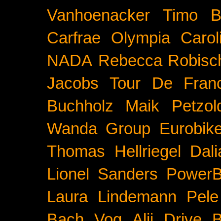
Vanhoenacker
Timo B
Carfrae
Olympia
Carol
NADA
Rebecca Robisc
Jacobs
Tour De Fran
Buchholz
Maik Petzol
Wanda Group
Eurobik
Thomas Hellriegel
Dal
Lionel Sanders
PowerB
Laura Lindemann
Pele
Bach
Vog
Alii Drive
B