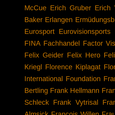
McCue
Erich Gruber
Erich 
Baker
Erlangen
Ermüdungsb
Eurosport
Eurovisionsports
FINA
Fachhandel
Factor Vi
Felix Geider
Felix Hero
Fel
Kriegl
Florence Kiplagat
Flo
International
Foundation
Fra
Bertling
Frank Hellmann
Fra
Schleck
Frank Vytrisal
Fra
Almsick
François Willen
Fra