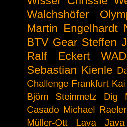
Wisser
Chrissie We
Walchshöfer
Olym
Martin Engelhardt
BTV
Gear
Steffen 
Ralf Eckert
WAD
Sebastian Kienle
Da
Challenge
Frankfurt
Kai
Björn Steinmetz
Dig 
Casado
Michael Raeler
Müller-Ott
Lava Java