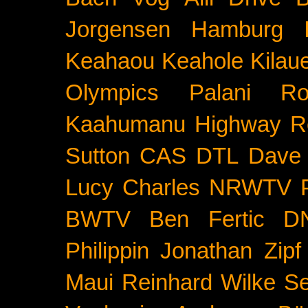
Jorgensen
Hamburg
Keahaou
Keahole
Kilau
Olympics
Palani Ro
Kaahumanu Highway
R
Sutton
CAS
DTL
Dave 
Lucy Charles
NRWTV
BWTV
Ben Fertic
D
Philippin
Jonathan Zipf
Maui
Reinhard Wilke
Se