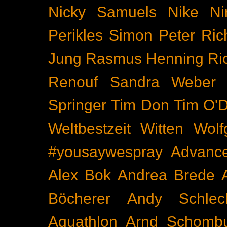
Nicky Samuels
Nike
Ni
Perikles Simon
Peter Ric
Jung
Rasmus Henning
Ri
Renouf
Sandra Weber
Springer
Tim Don
Tim O'D
Weltbestzeit
Witten
Wolf
#yousaywespray
Advanc
Alex Bok
Andrea Brede
Böcherer
Andy Schlec
Aquathlon
Arnd Schomb