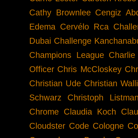
Cathy Brownlee
Cengiz Ab
Edema
Cervélo Rca
Chall
Dubai
Challenge Kanchanabu
Champions League
Charlie
Officer
Chris McCloskey
Chr
Christian Ude
Christian Wall
Schwarz
Christoph Listma
Chrome
Claudia Koch
Clau
Cloudster
Code
Cologne
Co