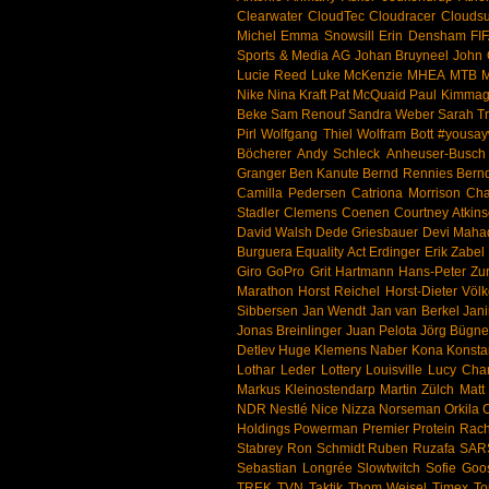
Clearwater
CloudTec
Cloudracer
Cloudsu
Michel
Emma Snowsill
Erin Densham
FI
Sports & Media AG
Johan Bruyneel
John 
Lucie Reed
Luke McKenzie
MHEA
MTB
M
Nike
Nina Kraft
Pat McQuaid
Paul Kimma
Beke
Sam Renouf
Sandra Weber
Sarah T
Pirl
Wolfgang Thiel
Wolfram Bott
#yousay
Böcherer
Andy Schleck
Anheuser-Busch
Granger
Ben Kanute
Bernd Rennies
Bernd
Camilla Pedersen
Catriona Morrison
Cha
Stadler
Clemens Coenen
Courtney Atkin
David Walsh
Dede Griesbauer
Devi Maha
Burguera
Equality Act
Erdinger
Erik Zabel
Giro
GoPro
Grit Hartmann
Hans-Peter Zu
Marathon
Horst Reichel
Horst-Dieter Völk
Sibbersen
Jan Wendt
Jan van Berkel
Jani
Jonas Breinlinger
Juan Pelota
Jörg Bügne
Detlev Huge
Klemens Naber
Kona
Konsta
Lothar Leder
Lottery
Louisville
Lucy Char
Markus Kleinostendarp
Martin Zülch
Matt 
NDR
Nestlé
Nice
Nizza
Norseman
Orkila 
Holdings
Powerman
Premier Protein
Rach
Stabrey
Ron Schmidt
Ruben Ruzafa
SAR
Sebastian Longrée
Slowtwitch
Sofie Goo
TREK
TVN
Taktik
Thom Weisel
Timex
To