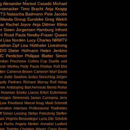
g Alexander
Marisol Casado
Michael
hoenacker
Timo Bracht
Anja Knapp
TS
Natascha Badmann
Pete Jacobs
 Wanda Group
Eurobike
Greg Welch
ar
Rachel Joyce
Anja Dittmer
Klima
er
Gwen Jorgensen
Hamburg
Infront
ni Road
Paula Newby-Fraser
Queen
l
Lisa Nordén
Lucy Charles
NRWTV
athan Zipf
Lisa Hütthaler
Livestrong
DIS
Dieter Hofmann
Helen Jenkins
BC
Penticton
Philippe Blatter
Simon
istian Prochnow
Collins Cup
Duelle und
rah Winfrey
Party
Paula Findlay
Ralf Ebli
tten
Cameron Brown
Cameron Wurf
David
ev
Jodie Swallow
Justus Nieschlag
Jürgen
uity Partners
Richard Murray
Rolf Aldag
nek
Antidoping
Bart Aernouts
Bernd Rollar
d Howman
Eneko Llanos
Erfurt
Eufemiano
Imogen Simmonds
James Cunnama
Jens
Lew Friedland
Marcel Krug
Mark Schmidt
eration Aderlass
Professional Triathletes
f
Simon Lessing
Stefan Petschnig
Steffen
uis
Virginia Berasategui Luna
Zibi Szlufcik
as Fuchs
Angela Merkel
Annabel Luxford
tian Toetzke
Christian Wierer
Claus Fesel