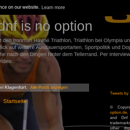
ence on our website.
Learn more
dnf is no option
den Ironman Hawaii Triathlon, Triathlon bei Olympia un
Blick auf weitere Ausdauersportarten, Sportpolitik und 
he nach den Dingen hinter dem Tellerrand. Per Intervie
Video.
bel
Klagenfurt
.
Alle Posts anzeigen
Tweets by
Startseite
© Copyr
option.de
,
and Dnf 
trademarks
other dig