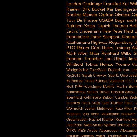
London
Challenge
Frankfurt
Kai Wal
Raelert
Dirk Bockel
Kai Baumgartn
Drafting
Mirinda Carfrae
Olympia
Ca
Tour De France
USADA
Bugs and t
Nutrition
Sonja Tajsich
Thomas Hell
Laura Lindemann
Pele
Peter Reid
S
Ironmanlive
Jodie Stimpson
Keahao
Kaahumanu Highway
Regensburg
U
PTO
Rainer Düro
Rules
Training
A
Mark Allen
Maui
Reinhard Wilke
S
Ironman Frankfurt
Jan Ullrich
Jav
Whitfield
Tobias Heinze
Yvonne Va
Wortgefechte
FaceBook
Frederik van Lie
Rio2016
Sarah Crowley
Sport1
Uwe Jesc
McNamee
Detlef Kühnel
Duathlon
EPO
E
Helt
KPR
Kraichgau
Madrid
Martin Bent
Sponsoring
Surfen
TriStar
Upsolut
Wang J
Bernhard Kohl
Böse Buben
Carsten Biel
Fuentes
Flora Duffy
Gerd Rucker
Greg 
Weinreich
Josiah Middaugh
Kate Allen
K
Matthieu Van Veen
Maximilian Schwetz
Organisation
Rachel Klamer
Reinhold H
Liebetrau
SwimSmart
Sydney
Terenzo Bo
ÖTRV
AEG
Active
Agegrouper
Alexande
Antonio Arimany
Asker Jeukendrup
Athe