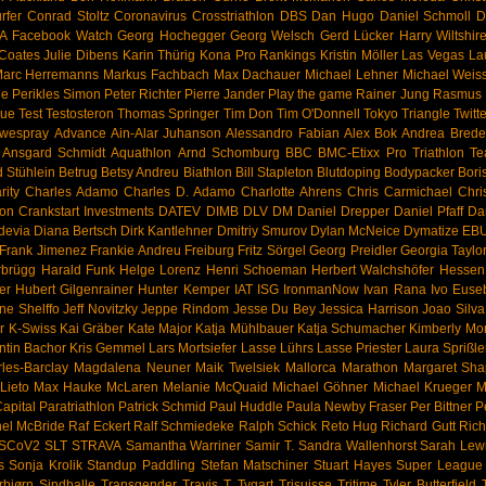
rfer
Conrad Stoltz
Coronavirus
Crosstriathlon
DBS
Dan Hugo
Daniel Schmoll
D
FA
Facebook Watch
Georg Hochegger
Georg Welsch
Gerd Lücker
Harry Wiltshir
Coates
Julie Dibens
Karin Thürig
Kona Pro Rankings
Kristin Möller
Las Vegas
La
arc Herremanns
Markus Fachbach
Max Dachauer
Michael Lehner
Michael Weis
ge
Perikles Simon
Peter Richter
Pierre Jander
Play the game
Rainer Jung
Rasmus 
rue
Test
Testosteron
Thomas Springer
Tim Don
Tim O'Donnell
Tokyo
Triangle
Twitte
wespray
Advance
Ain-Alar Juhanson
Alessandro Fabian
Alex Bok
Andrea Brede
Ansgard Schmidt
Aquathlon
Arnd Schomburg
BBC
BMC-Etixx Pro Triathlon T
 Stühlein
Betrug
Betsy Andreu
Biathlon
Bill Stapleton
Blutdoping
Bodypacker
Bori
rity
Charles Adamo
Charles D. Adamo
Charlotte Ahrens
Chris Carmichael
Chri
son
Crankstart Investments
DATEV
DIMB
DLV
DM
Daniel Drepper
Daniel Pfaff
Da
devia
Diana Bertsch
Dirk Kantlehner
Dmitriy Smurov
Dylan McNeice
Dymatize
EB
Frank Jimenez
Frankie Andreu
Freiburg
Fritz Sörgel
Georg Preidler
Georgia Taylo
rbrügg
Harald Funk
Helge Lorenz
Henri Schoeman
Herbert Walchshöfer
Hessen
er
Hubert Gilgenrainer
Hunter Kemper
IAT
ISG
IronmanNow
Ivan Rana
Ivo Euse
ne Shelffo
Jeff Novitzky
Jeppe Rindom
Jesse Du Bey
Jessica Harrison
Joao Silva
r
K-Swiss
Kai Gräber
Kate Major
Katja Mühlbauer
Katja Schumacher
Kimberly Mor
ntin Bachor
Kris Gemmel
Lars Mortsiefer
Lasse Lührs
Lasse Priester
Laura Sprißle
les-Barclay
Magdalena Neuner
Maik Twelsiek
Mallorca
Marathon
Margaret Sha
Lieto
Max Hauke
McLaren
Melanie McQuaid
Michael Göhner
Michael Krueger
M
Capital
Paratriathlon
Patrick Schmid
Paul Huddle
Paula Newby Fraser
Per Bittner
P
el McBride
Raf Eckert
Ralf Schmiedeke
Ralph Schick
Reto Hug
Richard Gutt
Ric
SCoV2
SLT
STRAVA
Samantha Warriner
Samir T.
Sandra Wallenhorst
Sarah Lew
s
Sonja Krolik
Standup Paddling
Stefan Matschiner
Stuart Hayes
Super League 
rbjørn Sindballe
Transgender
Travis T. Tygart
Trisuisse
Tritime
Tyler Butterfield