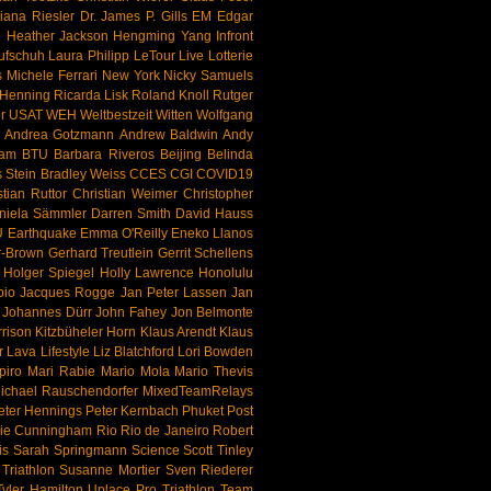
iana Riesler
Dr. James P. Gills
EM
Edgar
e
Heather Jackson
Hengming Yang
Infront
ufschuh
Laura Philipp
LeTour
Live
Lotterie
s
Michele Ferrari
New York
Nicky Samuels
Henning
Ricarda Lisk
Roland Knoll
Rutger
r
USAT
WEH
Weltbestzeit
Witten
Wolfgang
Andrea Gotzmann
Andrew Baldwin
Andy
eam
BTU
Barbara Riveros
Beijing
Belinda
s Stein
Bradley Weiss
CCES
CGI
COVID19
stian Ruttor
Christian Weimer
Christopher
niela Sämmler
Darren Smith
David Hauss
U
Earthquake
Emma O'Reilly
Eneko Llanos
r-Brown
Gerhard Treutlein
Gerrit Schellens
Holger Spiegel
Holly Lawrence
Honolulu
bio
Jacques Rogge
Jan Peter Lassen
Jan
Johannes Dürr
John Fahey
Jon Belmonte
rison
Kitzbüheler Horn
Klaus Arendt
Klaus
r
Lava
Lifestyle
Liz Blatchford
Lori Bowden
piro
Mari Rabie
Mario Mola
Mario Thevis
ichael Rauschendorfer
MixedTeamRelays
eter Hennings
Peter Kernbach
Phuket
Post
hie Cunningham
Rio
Rio de Janeiro
Robert
is
Sarah Springmann
Science
Scott Tinley
Triathlon
Susanne Mortier
Sven Riederer
Tyler Hamilton
Uplace Pro Triathlon Team