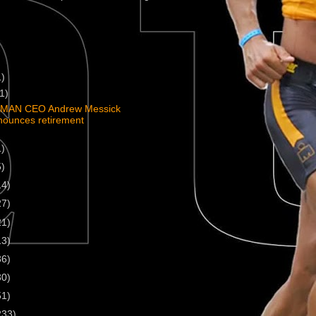
1)
(1)
MAN CEO Andrew Messick
nounces retirement
1)
5)
14)
27)
21)
13)
36)
30)
51)
233)