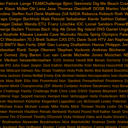
ter
Patrick Lange
TEAMChallenge
Björn Steinmetz
Dig Me Beach
Crai
er
Klaus Müller-Ott
Lava Java
Thomas Dieckhoff
DOSB
Marino Van
roline Steffen
Kurt Denk
Matthias Zöll
NADA
Rebecca Robisch
Roth
W
raps
Gregor Buchholz
Maik Petzold
Sebabstian Kienle
3athlon
Dalian
riegel
Dalian Wanda
ETU
Franz Löschke
IOC
Lionel Sanders
PowerB
venja Bazlen
Thomas Bach
Vog
Alii Drive
Big Island
DNS
Daniel Ung
u
Keahole
Kilauea
Leanda Cave
Mumuku
Nicola Spirig
Olympics
Pala
CI
Wiesbaden
70.3
Brett Sutton
CAS
DTL
Dave Scott
HTV
Jan Raphae
RD
BWTV
Ben Fertic
DNF
Dan Lorang
Draftathlon
Hanna Philippin
Jon
ebastian Rank
Sonja Oberem
Stephan Vuckovic
Andreas Böcherer
ier Gomez
Jörg Barion
Luc van Lierde
Michellie Jones
München
N
n Vlerken
hessenfernsehen
5150
Andrea Hewitt
BMI
Bevan Docherty
Chr
rde
IPO
Julia Gajer
Jürgen Zäck
Kathrin Walchshöfer
Köln
Melissa Hauschildt
Op
hke
Wildcard
Xdream
Abu Dhabi Triathlon
Andy Potts
Berlin
Bob Babbitt
Buschhü
mma Jackson
Emma Moffatt
Emmy
Erik Vervloet
Helden
Herzoperation
Ivan Vasili
ele
Mary Beth Ellis
Nils Frommhold
Non Stanford
Pressefreiheit
Providence Eq
ianlin
World Championship
ZDF
Alberto Contador
Andrew Starykowicz
Anja Bera
er
Challenge Family
Challenge Roth
Chris Lieto
DSHS
Daniela Bleymehl
Davi
LeMond
Hajo Seppelt
Hannes Hempel
Hein Verbruggen
Helle Frederiksen
IMG
evin Mackinnon
Kitzbühel
Klagenfurt
Lagardère
Les McDonald
Lesley Paterson
Michael Kraus
Michael Lovato
Mike Reilly
Mitch Thrower
Nicole Leder
On
Op
emker
Reinhold Häußlein
Renato Bertrandi
Richard Pound
Rolf Kather
Sarah Grof
zzone
Tim O’Donnell
Timothy O'Donnell
Vicky Holland
Video and Audio
Vincent L
r Brukhankov
Alexander Bryukhankov
Alice Walchshöfer
Andreas Dreitz
Andre
n
Auckland
Ben Hoffmann
Braden Currie
Brent McMahon
Carlos Moleda
Chris