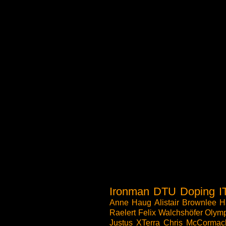
Ironman
DTU
Doping
I
Anne Haug
Alistair Brownlee
H
Raelert
Felix Walchshöfer
Olymp
Justus
XTerra
Chris McCormac