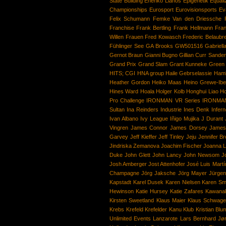
State Building
Enenko Llanos
Epigenetik
Equali
Championships
Eurosport
Eurovisionsports
Ev
Felix Schumann
Femke Van den Driessche
Franchise
Frank Bertling
Frank Hellmann
Fran
Willen
Frauen
Fred Kowasch
Frederic Belaubr
Fühlinger See
GA Brooks
GW501516
Gabriell
Gernot Braun
Gianni Bugno
Gillian Curr Sande
Grand Prix
Grand Slam
Grant Kunneke
Green 
HITS; CGI
HNA group
Haile Gebrselassie
Hamb
Heather Gordon
Heiko Maas
Heino Grewe-Ibe
Hines Ward
Hoala
Holger Kolb
Honghui Liao
H
Pro Challenge
IRONMAN VR Series
IRONMA
Sultan
Ina Reinders
Industrie
Ines Denk
Infer
Ivan Albano
Ivy League
Iñigo Mujika
J Durant
Vingren
James Connor
James Dorsey
James 
Garvey
Jeff Kieffer
Jeff Tinley
Jeju
Jennifer B
Jindriska Zemanova
Joachim Fischer
Joanna 
Duke
John Glett
John Lancy
John Newsom
J
Josh Amberger
Jost Attenhofer
José Luis Mart
Champagne
Jörg Jaksche
Jörg Mayer
Jürge
Kapstadt
Karel Dusek
Karen Nielsen
Karen Sm
Hewinson
Katie Hursey
Katie Zafares
Kawana
Kirsten Sweetland
Klaus Maier
Klaus Schwage
Krebs
Krefeld
Krefelder Kanu Klub
Kristian Blu
Unlimited Events
Lanzarote
Lars Bernhard Jø