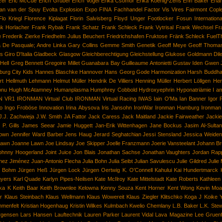
zer
Eric McCue
Erich Gruber
Erich Vogel
Erika Csomor
Erika Koenig-Zens
Erin Baker
Erla
an van der Spuy
Evolta
Explosion
Expo
FINA
Fachhandel
Factor Vis Vires
Fairmont Copl
Flo Kriegl
Florence Kiplagat
Florin Salvisberg
Floyd Unger
Footlocker
Fosun Internationa
k Horlacher
Frank Rybak
Frank Schatz
Frank Schleck
Frank Vytrisal
Frank Wechsel
Fr
e
Frederik Zierke
Friedhelm Julius Beuchert
Friedrichshafen
Fruktose
Fränk Schleck
FuelT
a De Pasquale; Andre Linka
Gary Collins
Gemme Smith
Genetik
Geoff Meye
Geoff Thoma
rs
Giro D'Italia
Gladbeck
Glasgow
Gleichberechtigung
Gleichstellung
Glukose
Goldmann Di
Hell
Greg Bennett
Gregoire Millet
Guanabara Bay
Guilleaume Antonietti
Gustav Iden
Gwen 
urg City Kids
Hannes Blaschke
Hannover
Hans Georg Gode
Harmonization
Harsh Buddh
rt
Hellmuth Lehmann
Helmut Müller
Hendrik De Villiers
Henning Müller
Herbert Löllgen
Her
onu
Hugh McAtamney
Humanplasma
Humphrey Cobbold
Hydroxyephrin
Hyponatriämie
I a
N VR1
IRONMAN Virtual Club
IRONMAN Virtual Racing
IWAS
Iain O'Ma
Ian Banner
Igor 
no
Ingo Froböse
Innovation
Irina Abysova
Iris Jansohn
IronWar
Ironman Hamburg
Ironman
J.J. Zachwieja
J.W. Smith
JA Fattor
Jack Caress
Jack Maitland
Jackie Fairweather
Jackie
P. Gills
James Seear
Jamie Huggett
Jan-Erik Wittenhagen
Jane Bockus
Jasim Al-Sultan
rown
Jennifer Ward Barber
Jens Haug
Jerard Seghatchian
Jessi Stensland
Jessica Weidens
Lawn
Joanne Lawn
Joe Lindsay
Joe Skipper
Joelle Franzmann
Joerie Vansteelant
Johann Br
ohnny Hoogerland
Joint Juice
Jon Blais
Jonathan Sachse
Jonathan Vaughters
Jordan Rap
ínez Jiménez
Juan-Antonio Flecha
Julia Bohn
Julia Seibt
Julian Savulescu
Julie Gildred
Julie
n Bohm
Jürgen Heß
Jürgen Lock
Jürgen Oertwig
K. O'Connell
Kahului
Kai Hundertmarck
yers
Karl Quade
Karlyn Pipes-Neilsen
Kate McIlroy
Kate Mittelstadt
Kate Roberts
Kathleen
ka K
Keith Baar
Keith Brownlee
Kelowna
Kenny Souza
Kent Horner
Kent Wong
Kevin Moa
r
Klaus Steinbach
Klaus Wellmann
Klaus Wowereit
Klaus Ziegler
Klitschko
Koga J
Koike Y
mmenfelt
Kristian Hogenhaug
Kristin Wilkes
Kulmbach
Kwelio Chemlany
L.B. Baker
L.K. Stew
rgensen
Lars Hansen
Lauftechnik
Lauren Parker
Laurent Vidal
Lava Magazine
Lee Gruenf