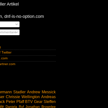
ler Artikel
, dnf-is-no-option.com
ommentare
g
 Twitter
n.com
rtner.com
rmann Stadler
Andrew Messick
ser
Chrissie Wellington
Andreas
ack
Peter Pfaff
BTV
Gear
Steffen
le
Daniela Ryf
Jonathan Brownlee