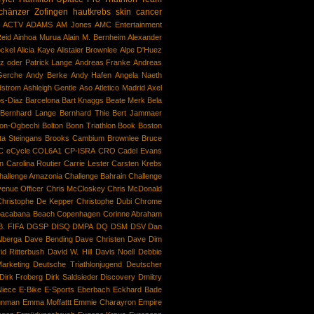
chänzer
Zofingen
hautkrebs
skin cancer
ACTV
ADAMS
AM Jones
AMC Entertainment
Reid
Ainhoa Murua
Alain M. Bernheim
Alexander
ockel
Alicia Kaye
Alistaier Brownlee
Alpe D'Huez
z oder Patrick Lange
Andreas Franke
Andreas
Gerche
Andy Berke
Andy Hafen
Angela Naeth
dstrom
Ashleigh Gentle
Aso
Atletico Madrid
Axel
os-Diaz
Barcelona
Bart Knaggs
Beate Merk
Bela
Bernhard Lange
Bernhard Thie
Bert Jammaer
xon-Ogbechi
Bolton
Bonn Triathlon
Book
Boston
tta Steingans
Brooks Cambium
Brownlee
Bruce
 eCycle
COL6A1
CP-ISRA
CRO
Cadel Evans
n
Carolina Routier
Carrie Lester
Carsten Krebs
hallenge Amazonia
Challenge Bahrain
Challenge
venue Officer
Chris McCloskey
Chris McDonald
Christophe De Kepper
Christophe Dubi
Chrome
acabana Beach
Copenhagen
Corinne Abraham
. FIFA
DGSP
DISQ
DMPA
DQ
DSM
DSV
Dan
lberga
Dave Bending
Dave Christen
Dave Dim
id Ritterbush
David W. Hill
Davis Noell
Debbie
arketing
Deutsche Triathlonjugend
Deutscher
Dirk Froberg
Dirk Saldsieder
Discovery
Dmiitry
iece
E-Bike
E-Sports
Eberbach
Eckhard Bade
unman
Emma Moffattt
Emmie Charayron
Empire