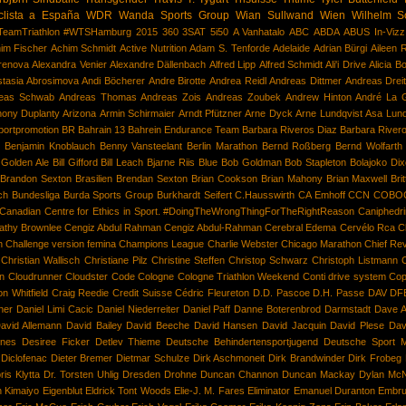
clista a España
WDR
Wanda Sports Group
Wian Sullwand
Wien
Wilhelm S
TeamTriathlon
#WTSHamburg
2015
360
3SAT
5i50
A Vanhatalo
ABC
ABDA
ABUS In-Vizz
im Fischer
Achim Schmidt
Active Nutrition
Adam S. Tenforde
Adelaide
Adrian Bürgi
Aileen 
renova
Alexandra Venier
Alexandre Dällenbach
Alfred Lipp
Alfred Schmidt
Ali'i Drive
Alicia B
tasia Abrosimova
Andi Böcherer
Andre Birotte
Andrea Reidl
Andreas Dittmer
Andreas Dreit
eas Schwab
Andreas Thomas
Andreas Zois
Andreas Zoubek
Andrew Hinton
André La 
hony Duplanty
Arizona
Armin Schirmaier
Arndt Pfützner
Arne Dyck
Arne Lundqvist
Asa Lun
portpromotion
BR
Bahrain 13
Bahrein Endurance Team
Barbara Riveros Diaz
Barbara River
r
Benjamin Knoblauch
Benny Vansteelant
Berlin Marathon
Bernd Roßberg
Bernd Wolfarth
Golden Ale
Bill Gifford
Bill Leach
Bjarne Riis
Blue
Bob Goldman
Bob Stapleton
Bolajoko Di
Brandon Sexton
Brasilien
Brendan Sexton
Brian Cookson
Brian Mahony
Brian Maxwell
Bri
ch
Bundesliga
Burda Sports Group
Burkhardt Seifert
C.Hausswirth
CA Emhoff
CCN
COBOC
Canadian Centre for Ethics in Sport. #DoingTheWrongThingForTheRightReason
Caniphedri
athy Brownlee
Cengiz Abdul Rahman
Cengiz Abdul-Rahman
Cerebral Edema
Cervélo Rca
C
n
Challenge version femina
Champions League
Charlie Webster
Chicago Marathon
Chief Re
Christian Wallisch
Christiane Pilz
Christine Steffen
Christop Schwarz
Christoph Listmann
in
Cloudrunner
Cloudster
Code
Cologne
Cologne Triathlon Weekend
Conti drive system
Cop
n Whitfield
Craig Reedie
Credit Suisse
Cédric Fleureton
D.D. Pascoe
D.H. Passe
DAV
DFB
ner
Daniel Limi Cacic
Daniel Niederreiter
Daniel Paff
Danne Boterenbrod
Darmstadt
Dave A
avid Allemann
David Bailey
David Beeche
David Hansen
David Jacquin
David Plese
Dav
nes
Desiree Ficker
Detlev Thieme
Deutsche Behindertensportjugend
Deutsche Sport M
Diclofenac
Dieter Bremer
Dietmar Schulze
Dirk Aschmoneit
Dirk Brandwinder
Dirk Frobeg
ris Klytta
Dr. Torsten Uhlig
Dresden
Drohne
Duncan Channon
Duncan Mackay
Dylan McN
 Kimaiyo
Eigenblut
Eldrick Tont Woods
Elie-J. M. Fares
Eliminator
Emanuel Duranton
Embr