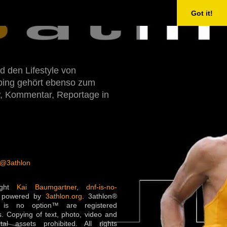
Got it!
d den Lifestyle von
Doping gehört ebenso zum
w, Kommentar, Reportage in
 @3athlon
ight
Kai Baumgartner
,
dnf-is-no-
 powered by
3athlon.org
. 3athlon®
is no option™ are registered
. Copying of text, photo, video and
ital assets prohibited. All rights