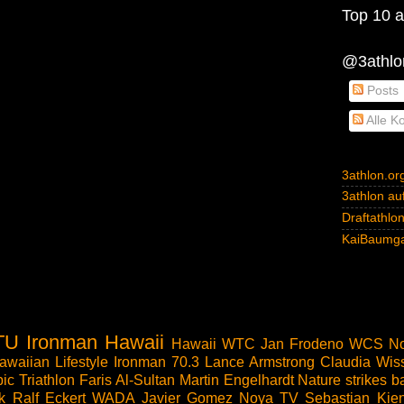
Top 10 al
@3athlon
Posts
Alle K
3athlon.or
3athlon auf
Draftathlo
KaiBaumga
TU
Ironman Hawaii
Hawaii
WTC
Jan Frodeno
WCS
No
awaiian Lifestyle
Ironman 70.3
Lance Armstrong
Claudia Wis
ic Triathlon
Faris Al-Sultan
Martin Engelhardt
Nature strikes b
k
Ralf Eckert
WADA
Javier Gomez Noya
TV
Sebastian Kien