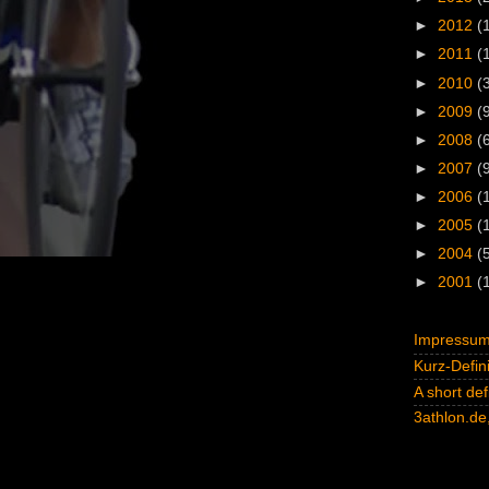
►
2012
(
►
2011
(
►
2010
(
►
2009
(
►
2008
(
►
2007
(
►
2006
(
►
2005
(
►
2004
(
►
2001
(
Impressum 
Kurz-Defini
A short def
3athlon.de,