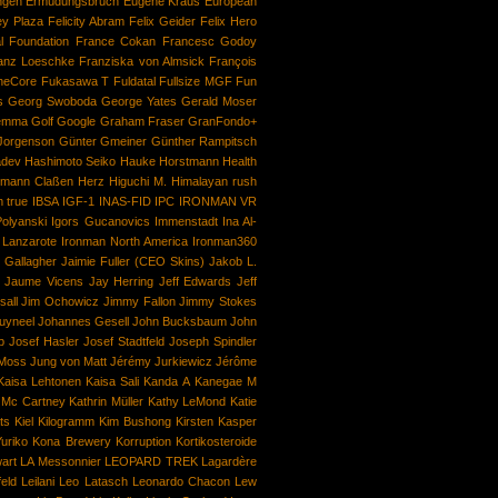
ngen
Ermüdungsbruch
Eugene Kraus
European
ey Plaza
Felicity Abram
Felix Geider
Felix Hero
l
Foundation
France Cokan
Francesc Godoy
anz Loeschke
Franziska von Almsick
François
heCore
Fukasawa T
Fuldatal
Fullsize MGF
Fun
s
Georg Swoboda
George Yates
Gerald Moser
lemma
Golf
Google
Graham Fraser
GranFondo+
Jorgenson
Günter Gmeiner
Günther Rampitsch
adev
Hashimoto Seiko
Hauke Horstmann
Health
mann Claßen
Herz
Higuchi M.
Himalayan rush
m true
IBSA
IGF-1
INAS-FID
IPC
IRONMAN VR
Polyanski
Igors Gucanovics
Immenstadt
Ina Al-
 Lanzarote
Ironman North America
Ironman360
 Gallagher
Jaimie Fuller (CEO Skins)
Jakob L.
Jaume Vicens
Jay Herring
Jeff Edwards
Jeff
all
Jim Ochowicz
Jimmy Fallon
Jimmy Stokes
uyneel
Johannes Gesell
John Bucksbaum
John
p
Josef Hasler
Josef Stadtfeld
Joseph Spindler
 Moss
Jung von Matt
Jérémy Jurkiewicz
Jérôme
Kaisa Lehtonen
Kaisa Sali
Kanda A
Kanegae M
 Mc Cartney
Kathrin Müller
Kathy LeMond
Katie
ts
Kiel
Kilogramm
Kim Bushong
Kirsten Kasper
uriko
Kona Brewery
Korruption
Kortikosteroide
art
LA Messonnier
LEOPARD TREK
Lagardère
eld
Leilani
Leo Latasch
Leonardo Chacon
Lew