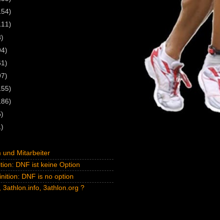
154)
111)
3)
94)
61)
97)
155)
186)
5)
1)
und Mitarbeiter
tion: DNF ist keine Option
inition: DNF is no option
 3athlon.info, 3athlon.org ?