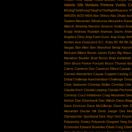
Valerie Silk
Vendula Frintova
Vuelta Ci
#DoingTheWrongThingForTheRightReasons
#
AMGEN
AOD-9604
Abe Shinzo
Abu Dhabi
Ach
Taubert
Alexander Winokurow
Alexandra Raza
Alpecin
Amanda Stevens
Amazon
Analyst
Anas
Kropp
Andreas Rudolph
Andreas Sachs
Andr
Angelica Olmo
Anja Faeh-Gunz
Anja Knap
Ant
Achten
Axel Zeebroeck
B.C. Ruby BC
BK
BK S
Vargas
Ben Allen
Ben Mansford
Bengt Kayse
Bertrand Billard
Bevan James Eyles
Big Wave 
Marathon
Boulder
Brad Beven
Brad Kahlefeldt
Dern
Bruce Parker-Forsyth
Bruce Thomas
Bu
Cairns
Cameron Dye
Cameron Elford
Canada
Carsten Wunderlich
Caspar Coppetti
Casting
C
Dubai
Challenge Kanchanaburi
Challenge Oma
Chris Sadowski
Christian Müller
Christian Ude
Claudia Koch
Claudia Lepping
Claudia Pechste
Corotrop
Cox2-Inhibitoren
Craig Alexander.Simo
Ashton
Dan Eisenhardt
Dan Wilson
Dana Wag
Dave Erickson
Dave McGillivray
Dave Voth
D
Alexander
Declan Hill
Denis Jaeger
Des Moi
Olympischer Sportbund
Dick Hoyt
Dick Pound
Polyanskiy
Dmitry Polyanski
Dongwei Yang
Do
Economist
Edward Brownlee
Edwin Fung
Edwin