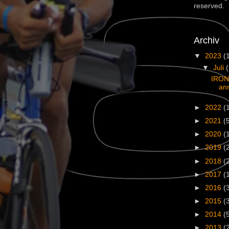
reserved.
Archiv
▼
2023
(
▼
Juli
IRON
an
►
2022
(
►
2021
(
►
2020
(
►
2019
(
►
2018
(
►
2017
(
►
2016
(
►
2015
(
►
2014
(
►
2013
(